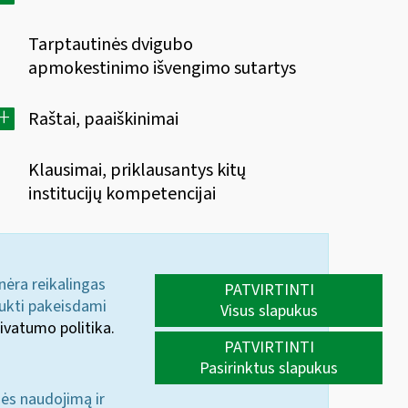
Tarptautinės dvigubo
apmokestinimo išvengimo sutartys
+
Raštai, paaiškinimai
Klausimai, priklausantys kitų
institucijų kompetencijai
 nėra reikalingas
PATVIRTINTI
aukti pakeisdami
Visus slapukus
ivatumo politika.
PATVIRTINTI
Pasirinktus slapukus
nės naudojimą ir