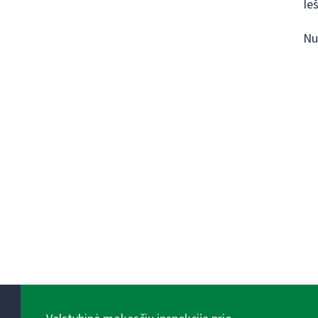
Ie
Nu