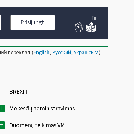
Prisijungti
ний переклад (
English
,
Русский
,
Українська
)
BREXIT
+
Mokesčių administravimas
+
Duomenų teikimas VMI