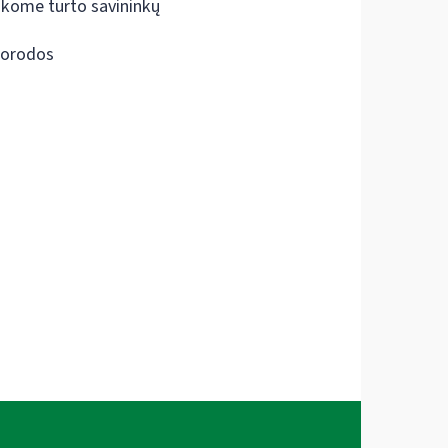
škome turto savininkų
orodos