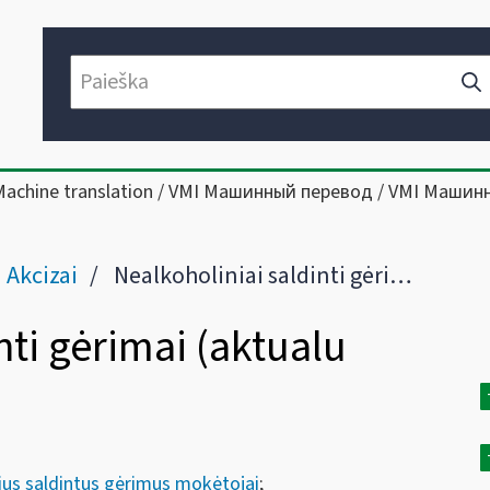
Machine translation / VMI Машинный перевод / VMI Машин
Akcizai
Nealkoholiniai saldinti gėrimai (II skyriaus IX skirsnis)
nti gėrimai (aktualu
ius saldintus gėrimus mokėtojai
;