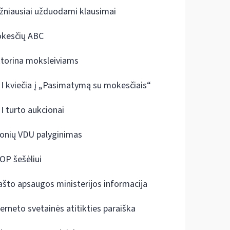
žniausiai užduodami klausimai
kesčių ABC
ktorina moksleiviams
I kviečia į „Pasimatymą su mokesčiais“
I turto aukcionai
onių VDU palyginimas
OP šešėliui
ašto apsaugos ministerijos informacija
terneto svetainės atitikties paraiška