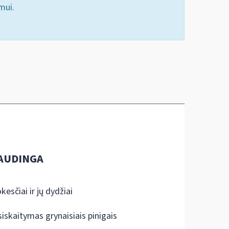
mui.
AUDINGA
kesčiai ir jų dydžiai
siskaitymas grynaisiais pinigais