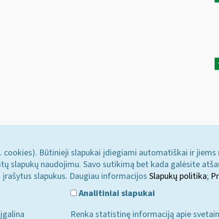
. cookies). Būtinieji slapukai įdiegiami automatiškai ir jiems
u kitų slapukų naudojimu. Savo sutikimą bet kada galėsite atš
i įrašytus slapukus. Daugiau informacijos
Slapukų politika
;
Pr
Analitiniai slapukai
įgalina
Renka statistinę informaciją apie svetai