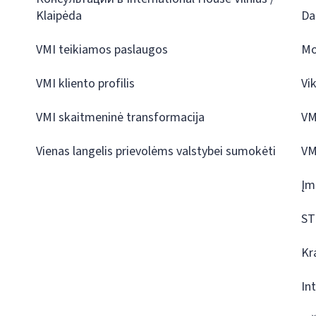
Klaipėda
Da
VMI teikiamos paslaugos
Mo
VMI kliento profilis
Vi
VMI skaitmeninė transformacija
VM
Vienas langelis prievolėms valstybei sumokėti
VM
Įm
ST
Kr
In