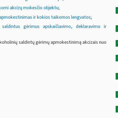
aikomi akcizų mokesčio objektu
;
ų apmokestinimas ir kokios taikomos lengvatos
;
 saldintus gėrimus apskaičiavimo, deklaravimo ir
koholinių saldintų gėrimų apmokestinimą akcizais nuo