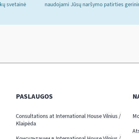
ukų svetainė
naudojami Jūsų naršymo patirties gerini
PASLAUGOS
N
Consultations at International House Vilnius /
Mo
Klaipėda
At
Консультации в International House Vilnius /