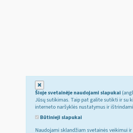
Uždaryti
Šioje svetainėje naudojami slapukai
(angl
Jūsų sutikimas. Taip pat galite sutikti ir s
interneto naršyklės nustatymus ir ištrindam
Būtinieji slapukai
Naudojami sklandžiam svetainės veikimui ir 