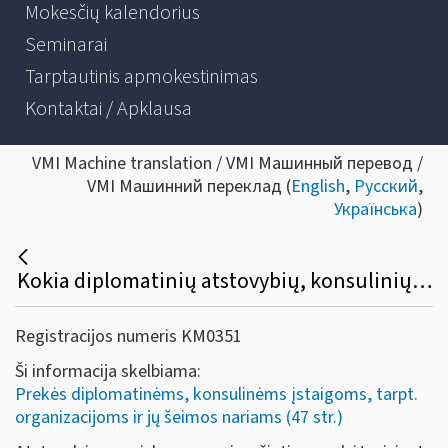
Mokesčių kalendorius
Seminarai
Tarptautinis apmokestinimas
Kontaktai / Apklausa
VMI Machine translation / VMI Машинный перевод /
VMI Машинний переклад (
English
,
Русский
,
Українська
)
Kokia diplomatinių atstovybių, konsulinių įstaigų ir tarptautinių organizacijų ar jų atstovybių, taip pat šių atstovybių ir įstaigų narių ir jų šeimų narių kreipimosi dėl sumokėto pirkimo PVM grąžinimo procedūra?
Registracijos numeris KM0351
Ši informacija skelbiama:
Prekės diplomatinėms, konsulinėms įstaigoms, tarpt.
organizacijoms ir jų šeimos nariams (47 str.)