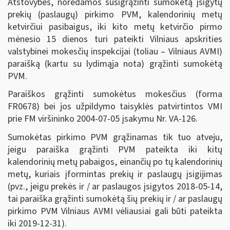
Atstovybės, norėdamos susigrąžinti sumokėtą įsigytų
prekių (paslaugų) pirkimo PVM, kalendorinių metų
ketvirčiui pasibaigus, iki kito metų ketvirčio pirmo
mėnesio 15 dienos turi pateikti Vilniaus apskrities
valstybinei mokesčių inspekcijai (toliau – Vilniaus AVMI)
paraišką (kartu su lydimąja nota) grąžinti sumokėtą
PVM.
Paraiškos grąžinti sumokėtus mokesčius (forma
FR0678) bei jos užpildymo taisyklės patvirtintos VMI
prie FM viršininko 2004-07-05 įsakymu Nr. VA-126.
Sumokėtas pirkimo PVM grąžinamas tik tuo atveju,
jeigu paraiška grąžinti PVM pateikta iki kitų
kalendorinių metų pabaigos, einančių po tų kalendorinių
metų, kuriais įformintas prekių ir paslaugų įsigijimas
(pvz., jeigu prekės ir / ar paslaugos įsigytos 2018-05-14,
tai paraiška grąžinti sumokėtą šių prekių ir / ar paslaugų
pirkimo PVM Vilniaus AVMI vėliausiai gali būti pateikta
iki 2019-12-31).