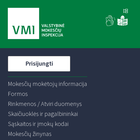
Prisijungti
Mokesčių mokėtojų informacija
Formos
Rinkmenos / Atviri duomenys
Skaičiuoklės ir pagalbininkai
Sąskaitos ir įmokų kodai
Mokesčių žinynas