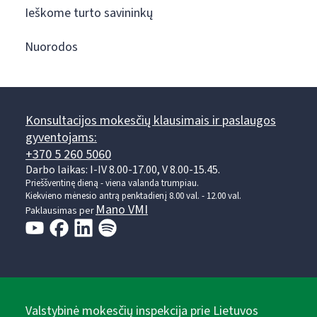
Ieškome turto savininkų
Nuorodos
Konsultacijos mokesčių klausimais ir paslaugos
gyventojams:
+370 5 260 5060
Darbo laikas: I-IV 8.00-17.00, V 8.00-15.45.
Prieššventinę dieną - viena valanda trumpiau.
Kiekvieno mėnesio antrą penktadienį 8.00 val. - 12.00 val.
Mano VMI
Paklausimas per
Valstybinė mokesčių inspekcija prie Lietuvos