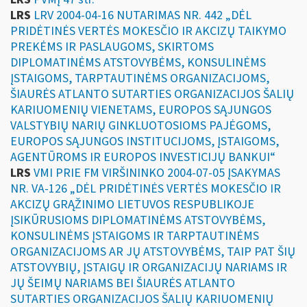
LRS
LRV 2004-04-16 NUTARIMAS NR. 442 „DĖL
PRIDĖTINĖS VERTĖS MOKESČIO IR AKCIZŲ TAIKYMO
PREKĖMS IR PASLAUGOMS, SKIRTOMS
DIPLOMATINĖMS ATSTOVYBĖMS, KONSULINĖMS
ĮSTAIGOMS, TARPTAUTINĖMS ORGANIZACIJOMS,
ŠIAURĖS ATLANTO SUTARTIES ORGANIZACIJOS ŠALIŲ
KARIUOMENIŲ VIENETAMS, EUROPOS SĄJUNGOS
VALSTYBIŲ NARIŲ GINKLUOTOSIOMS PAJĖGOMS,
EUROPOS SĄJUNGOS INSTITUCIJOMS, ĮSTAIGOMS,
AGENTŪROMS IR EUROPOS INVESTICIJŲ BANKUI“
LRS
VMI PRIE FM VIRŠININKO 2004-07-05 ĮSAKYMAS
NR. VA-126 „DĖL PRIDĖTINĖS VERTĖS MOKESČIO IR
AKCIZŲ GRĄŽINIMO LIETUVOS RESPUBLIKOJE
ĮSIKŪRUSIOMS DIPLOMATINĖMS ATSTOVYBĖMS,
KONSULINĖMS ĮSTAIGOMS IR TARPTAUTINĖMS
ORGANIZACIJOMS AR JŲ ATSTOVYBĖMS, TAIP PAT ŠIŲ
ATSTOVYBIŲ, ĮSTAIGŲ IR ORGANIZACIJŲ NARIAMS IR
JŲ ŠEIMŲ NARIAMS BEI ŠIAURĖS ATLANTO
SUTARTIES ORGANIZACIJOS ŠALIŲ KARIUOMENIŲ