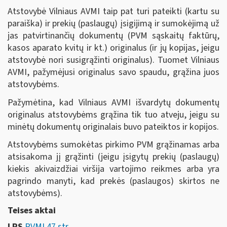
Atstovybė Vilniaus AVMI taip pat turi pateikti (kartu su
paraiška) ir prekių (paslaugų) įsigijimą ir sumokėjimą už
jas patvirtinančių dokumentų (PVM sąskaitų faktūrų,
kasos aparato kvitų ir kt.) originalus (ir jų kopijas, jeigu
atstovybė nori susigrąžinti originalus). Tuomet Vilniaus
AVMI, pažymėjusi originalus savo spaudu, grąžina juos
atstovybėms.
Pažymėtina, kad Vilniaus AVMI išvardytų dokumentų
originalus atstovybėms grąžina tik tuo atveju, jeigu su
minėtų dokumentų originalais buvo pateiktos ir kopijos.
Atstovybėms sumokėtas pirkimo PVM grąžinamas arba
atsisakoma jį grąžinti (jeigu įsigytų prekių (paslaugų)
kiekis akivaizdžiai viršija vartojimo reikmes arba yra
pagrindo manyti, kad prekės (paslaugos) skirtos ne
atstovybėms).
Teises aktai
LRS
PVMĮ 47 str.