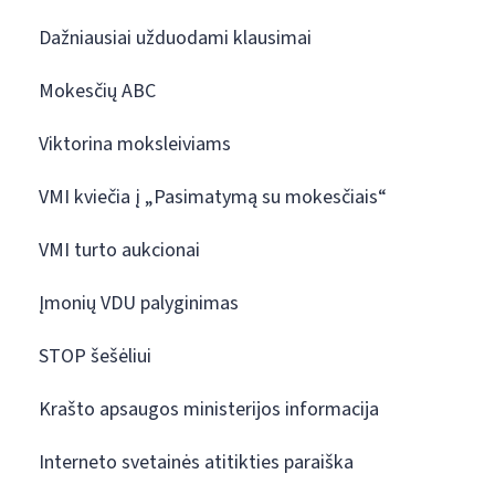
Dažniausiai užduodami klausimai
Mokesčių ABC
Viktorina moksleiviams
VMI kviečia į „Pasimatymą su mokesčiais“
VMI turto aukcionai
Įmonių VDU palyginimas
STOP šešėliui
Krašto apsaugos ministerijos informacija
Interneto svetainės atitikties paraiška