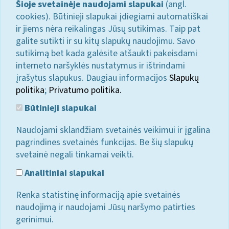
Šioje svetainėje naudojami slapukai
(angl.
cookies). Būtinieji slapukai įdiegiami automatiškai
ir jiems nėra reikalingas Jūsų sutikimas. Taip pat
galite sutikti ir su kitų slapukų naudojimu. Savo
sutikimą bet kada galėsite atšaukti pakeisdami
interneto naršyklės nustatymus ir ištrindami
įrašytus slapukus. Daugiau informacijos
Slapukų
politika
;
Privatumo politika.
Būtinieji slapukai
Naudojami sklandžiam svetainės veikimui ir įgalina
pagrindines svetainės funkcijas. Be šių slapukų
svetainė negali tinkamai veikti.
Analitiniai slapukai
Renka statistinę informaciją apie svetainės
naudojimą ir naudojami Jūsų naršymo patirties
gerinimui.