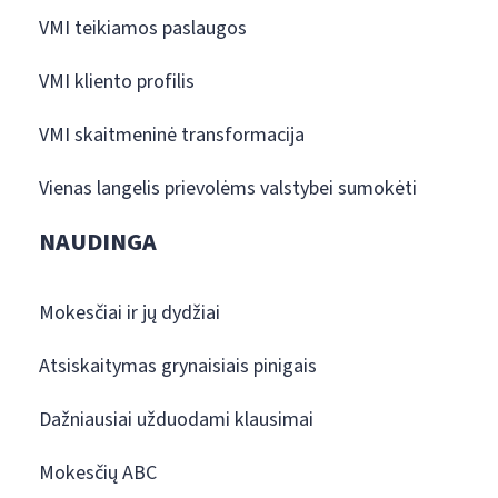
VMI teikiamos paslaugos
VMI kliento profilis
VMI skaitmeninė transformacija
Vienas langelis prievolėms valstybei sumokėti
NAUDINGA
Mokesčiai ir jų dydžiai
Atsiskaitymas grynaisiais pinigais
Dažniausiai užduodami klausimai
Mokesčių ABC