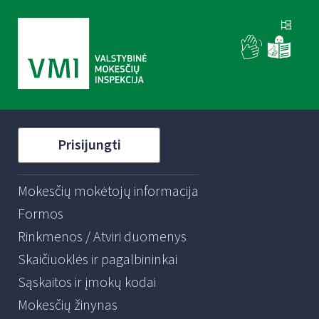
Prisijungti
Mokesčių mokėtojų informacija
Formos
Rinkmenos / Atviri duomenys
Skaičiuoklės ir pagalbininkai
Sąskaitos ir įmokų kodai
Mokesčių žinynas