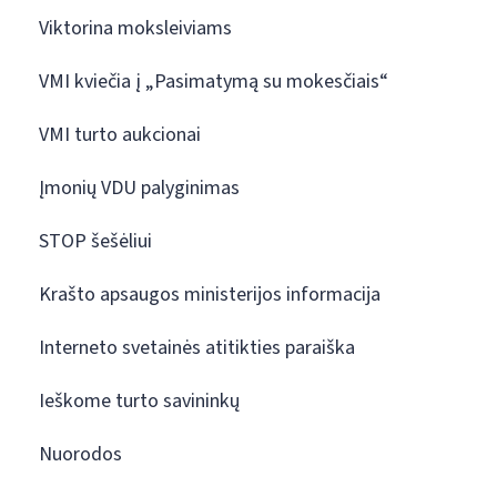
Viktorina moksleiviams
VMI kviečia į „Pasimatymą su mokesčiais“
VMI turto aukcionai
Įmonių VDU palyginimas
STOP šešėliui
Krašto apsaugos ministerijos informacija
Interneto svetainės atitikties paraiška
Ieškome turto savininkų
Nuorodos