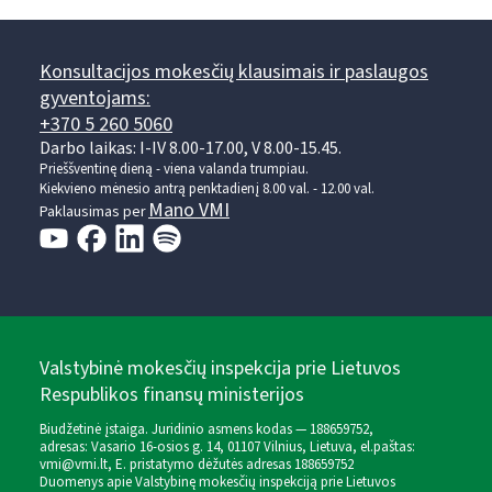
Konsultacijos mokesčių klausimais ir paslaugos
gyventojams:
+370 5 260 5060
Darbo laikas: I-IV 8.00-17.00, V 8.00-15.45.
Prieššventinę dieną - viena valanda trumpiau.
Kiekvieno mėnesio antrą penktadienį 8.00 val. - 12.00 val.
Mano VMI
Paklausimas per
Valstybinė mokesčių inspekcija prie Lietuvos
Respublikos finansų ministerijos
Biudžetinė įstaiga. Juridinio asmens kodas — 188659752,
adresas: Vasario 16-osios g. 14, 01107 Vilnius, Lietuva, el.paštas:
vmi@vmi.lt
, E. pristatymo dėžutės adresas 188659752
Duomenys apie Valstybinę mokesčių inspekciją prie Lietuvos