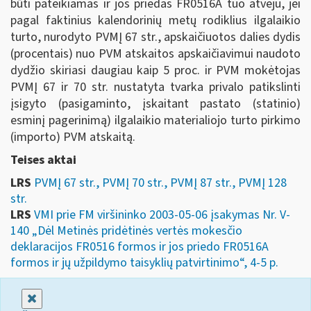
būti pateikiamas ir jos priedas FR0516A tuo atveju, jei
pagal faktinius kalendorinių metų rodiklius ilgalaikio
turto, nurodyto PVMĮ 67 str., apskaičiuotos dalies dydis
(procentais) nuo PVM atskaitos apskaičiavimui naudoto
dydžio skiriasi daugiau kaip 5 proc. ir PVM mokėtojas
PVMĮ 67 ir 70 str. nustatyta tvarka privalo patikslinti
įsigyto (pasigaminto, įskaitant pastato (statinio)
esminį pagerinimą) ilgalaikio materialiojo turto pirkimo
(importo) PVM atskaitą.
Teises aktai
LRS
PVMĮ 67 str., PVMĮ 70 str., PVMĮ 87 str., PVMĮ 128
str.
LRS
VMI prie FM viršininko 2003-05-06 įsakymas Nr. V-
140 „Dėl Metinės pridėtinės vertės mokesčio
deklaracijos FR0516 formos ir jos priedo FR0516A
formos ir jų užpildymo taisyklių patvirtinimo“, 4-5 p.
Uždaryti