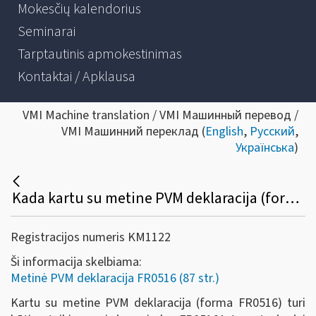
Mokesčių kalendorius
Seminarai
Tarptautinis apmokestinimas
Kontaktai / Apklausa
VMI Machine translation / VMI Машинный перевод /
VMI Машинний переклад (
English
,
Русский
,
Українська
)
Kada kartu su metine PVM deklaracija (forma FR0516) turi būti pateikiamas ir jos priedas (FR0516A))?
Registracijos numeris KM1122
Ši informacija skelbiama:
Metinė PVM deklaracija FR0516 (87 str.)
Kartu su metine PVM deklaracija (forma FR0516) turi