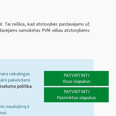
. Tai reiškia, kad atstovybės pardavėjams už
 Pardavėjams sumokėtas PVM vėliau atstovybėms
 nėra reikalingas
PATVIRTINTI
aukti pakeisdami
Visus slapukus
ivatumo politika.
PATVIRTINTI
Pasirinktus slapukus
nės naudojimą ir
mui.