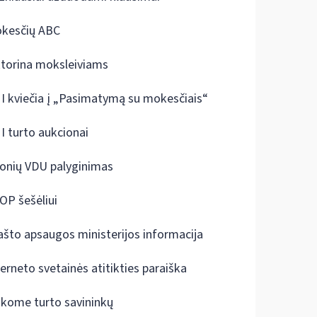
kesčių ABC
ktorina moksleiviams
I kviečia į „Pasimatymą su mokesčiais“
I turto aukcionai
onių VDU palyginimas
OP šešėliui
ašto apsaugos ministerijos informacija
terneto svetainės atitikties paraiška
škome turto savininkų