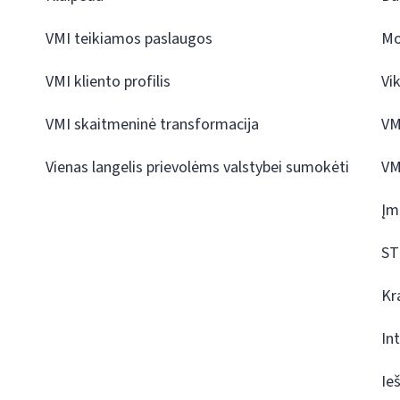
VMI teikiamos paslaugos
Mo
VMI kliento profilis
Vi
VMI skaitmeninė transformacija
VM
Vienas langelis prievolėms valstybei sumokėti
VM
Įm
ST
Kr
In
Ie