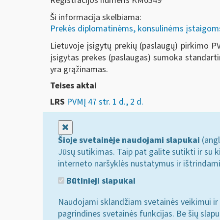
Registracijos numeris KM0349
Ši informacija skelbiama:
Prekės diplomatinėms, konsulinėms įstaigoms, 
Lietuvoje įsigytų prekių (paslaugų) pirkimo
įsigytas prekes (paslaugas) sumoka standarti
yra grąžinamas.
Teises aktai
LRS
PVMĮ 47 str. 1 d., 2 d.
Uždaryti
Šioje svetainėje naudojami slapukai
(angl
Jūsų sutikimas. Taip pat galite sutikti ir s
interneto naršyklės nustatymus ir ištrindam
Būtinieji slapukai
Naudojami sklandžiam svetainės veikimui ir 
pagrindines svetainės funkcijas. Be šių slap