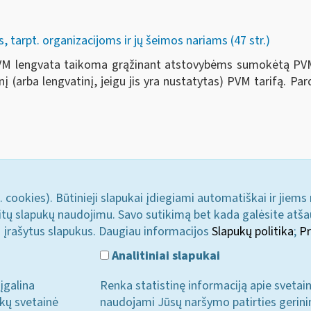
tarpt. organizacijoms ir jų šeimos nariams (47 str.)
 PVM lengvata taikoma grąžinant atstovybėms sumokėtą PVM
nį (arba lengvatinį, jeigu jis yra nustatytas) PVM tarifą.
. cookies). Būtinieji slapukai įdiegiami automatiškai ir jiems
u kitų slapukų naudojimu. Savo sutikimą bet kada galėsite atš
i įrašytus slapukus. Daugiau informacijos
Slapukų politika
;
Pr
Analitiniai slapukai
įgalina
Renka statistinę informaciją apie svetai
ukų svetainė
naudojami Jūsų naršymo patirties gerini