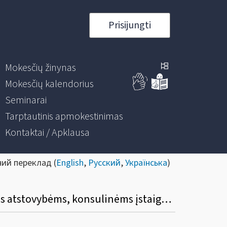
Prisijungti
Mokesčių žinynas
Mokesčių kalendorius
Seminarai
Tarptautinis apmokestinimas
Kontaktai / Apklausa
ний переклад (
English
,
Русский
,
Українська
)
Kaip taikoma Lietuvoje įsigytų prekių (paslaugų) pirkimo PVM lengvata diplomatinėms atstovybėms, konsulinėms įstaigoms ir tarptautinėms organizacijoms ar jų atstovybėms, taip pat šių atstovybių ir įstaigų nariams ir jų šeimų nariams?