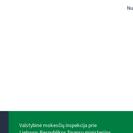
Nu
Valstybinė mokesčių inspekcija prie
Lietuvos Respublikos finansų ministerijos