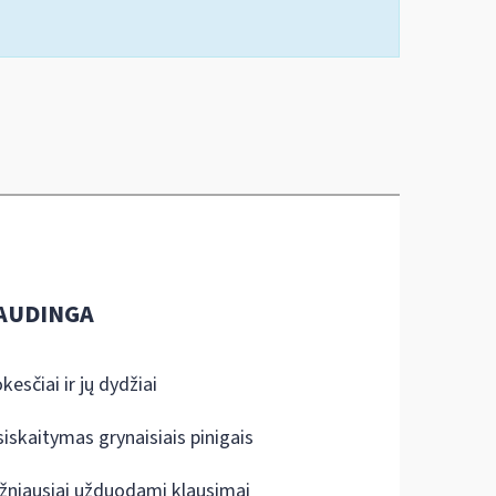
AUDINGA
kesčiai ir jų dydžiai
siskaitymas grynaisiais pinigais
žniausiai užduodami klausimai