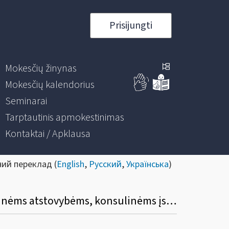
Prisijungti
Mokesčių žinynas
Mokesčių kalendorius
Seminarai
Tarptautinis apmokestinimas
Kontaktai / Apklausa
ний переклад (
English
,
Русский
,
Українська
)
Kaip taikoma importuotų į Lietuvą prekių (paslaugų) importo PVM lengvata diplomatinėms atstovybėms, konsulinėms įstaigoms ir tarptautinėms organizacijoms ar jų atstovybėms, taip pat šių atstovybių ir įstaigų nariams ir jų šeimų nariams?