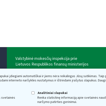
Valstybinė mokesčių inspekcija prie
Lietuvos Respublikos finansų ministerijos
Biudžetinė įstaiga. Juridinio asmens kodas — 188659752,
adresas: Vasario 16-osios g. 14, 01107 Vilnius, Lietuva,
lapukai įdiegiami automatiškai ir jiems nėra reikalingas Jūsų sutikimas. Taip pa
el.paštas:
vmi@vmi.lt
, E. pristatymo dėžutės adresas
sdami interneto naršyklės nustatymus ir ištrindami įrašytus slapukus. Daug
188659752
Duomenys apie Valstybinę mokesčių inspekciją prie
Lietuvos Respublikos finansų ministerijos kaupiami ir
Analitiniai slapukai
saugomi Juridinių asmenų registre
s svetainės
Renka statistinę informaciją apie svetainės naud
naršymo patirties gerinimui.