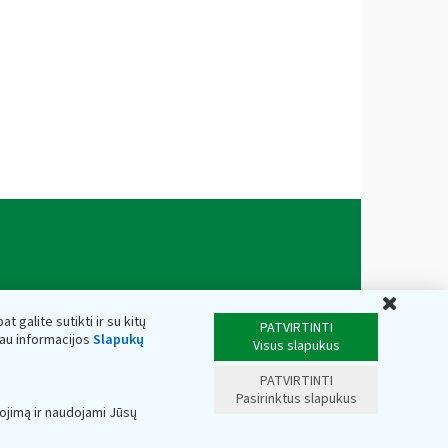
Uždar
t galite sutikti ir su kitų
PATVIRTINTI
iau informacijos
Slapukų
Visus slapukus
PATVIRTINTI
Pasirinktus slapukus
ojimą ir naudojami Jūsų