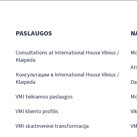
PASLAUGOS
N
Consultations at International House Vilnius /
Mo
Klaipėda
At
Консультации в International House Vilnius /
Klaipėda
Da
VMI teikiamos paslaugos
Mo
VMI kliento profilis
Vi
VMI skaitmeninė transformacija
VM