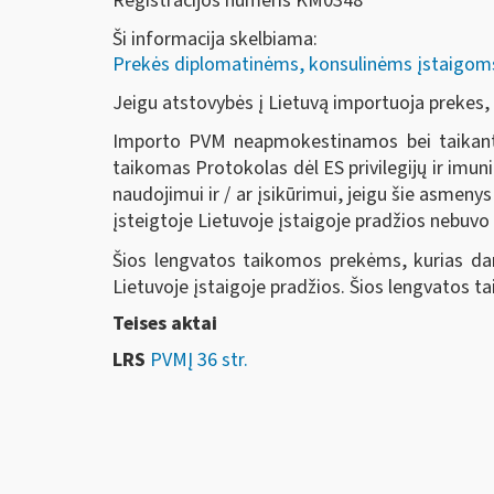
Registracijos numeris KM0348
Ši informacija skelbiama:
Prekės diplomatinėms, konsulinėms įstaigoms, 
Jeigu atstovybės į Lietuvą importuoja prekes
Importo PVM neapmokestinamos bei taikant 
taikomas Protokolas dėl ES privilegijų ir imun
naudojimui ir / ar įsikūrimui, jeigu šie asmeny
įsteigtoje Lietuvoje įstaigoje pradžios nebuvo
Šios lengvatos taikomos prekėms, kurias darb
Lietuvoje įstaigoje pradžios. Šios lengvatos ta
Teises aktai
LRS
PVMĮ 36 str.