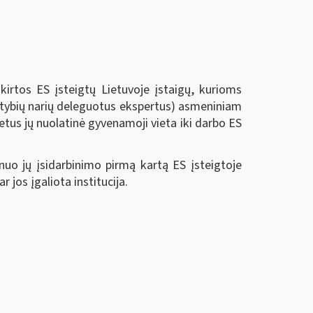
tos ES įsteigtų Lietuvoje įstaigų, kurioms
alstybių narių deleguotus ekspertus) asmeniniam
metus jų nuolatinė gyvenamoji vieta iki darbo ES
nuo jų įsidarbinimo pirmą kartą ES įsteigtoje
jos įgaliota institucija.