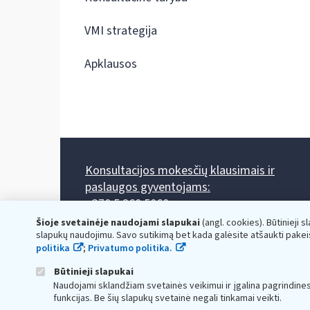
VMI strategija
Apklausos
Konsultacijos mokesčių klausimais ir
paslaugos gyventojams:
+370 5 260 5060
Darbo laikas: I-IV 8.00-17.00, V 8.00-15.45.
Šioje svetainėje naudojami slapukai
(angl. cookies). Būtinieji s
Prieššventinę dieną - viena valanda trumpiau.
slapukų naudojimu. Savo sutikimą bet kada galėsite atšaukti pakei
Kiekvieno mėnesio antrą penktadienį 8.00 val. - 12.00 val.
politika
;
Privatumo politika.
Mano VMI
Paklausimas per
Būtinieji slapukai
Naudojami sklandžiam svetainės veikimui ir įgalina pagrindine
funkcijas. Be šių slapukų svetainė negali tinkamai veikti.