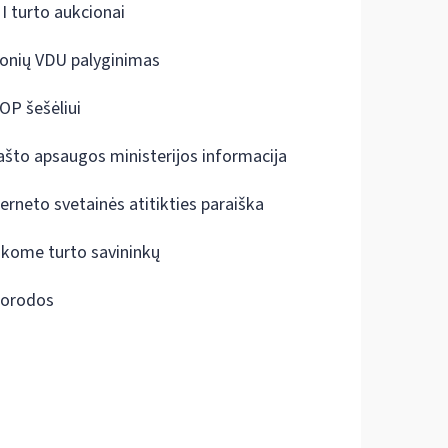
I turto aukcionai
onių VDU palyginimas
OP šešėliui
ašto apsaugos ministerijos informacija
terneto svetainės atitikties paraiška
škome turto savininkų
orodos