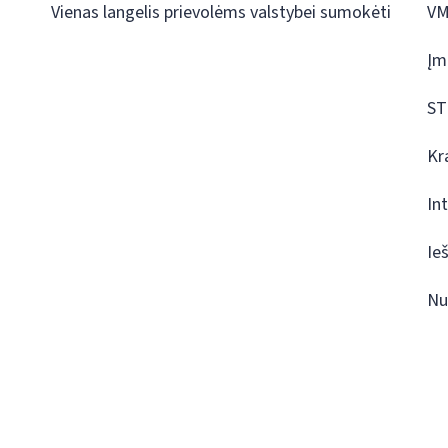
Vienas langelis prievolėms valstybei sumokėti
VM
Įm
ST
Kr
In
Ie
Nu