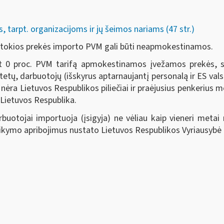
tarpt. organizacijoms ir jų šeimos nariams (47 str.)
, tokios prekės importo PVM gali būti neapmokestinamos.
0 proc. PVM tarifą apmokestinamos įvežamos prekės, skir
itetų, darbuotojų (išskyrus aptarnaujantį personalą ir ES v
s nėra Lietuvos Respublikos piliečiai ir praėjusius penkerius 
 Lietuvos Respublika.
uotojai importuoja (įsigyja) ne vėliau kaip vieneri metai 
ikymo apribojimus nustato Lietuvos Respublikos Vyriausybė ar 