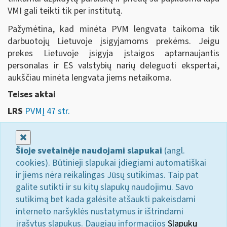
VMI gali teikti tik per institutą.
Pažymėtina, kad minėta PVM lengvata taikoma tik
darbuotojų Lietuvoje įsigyjamoms prekėms. Jeigu
prekes Lietuvoje įsigyja įstaigos aptarnaujantis
personalas ir ES valstybių narių deleguoti ekspertai,
aukščiau minėta lengvata jiems netaikoma.
Teises aktai
LRS
PVMĮ 47 str.
Uždaryti
Šioje svetainėje naudojami slapukai
(angl.
cookies). Būtinieji slapukai įdiegiami automatiškai
ir jiems nėra reikalingas Jūsų sutikimas. Taip pat
galite sutikti ir su kitų slapukų naudojimu. Savo
sutikimą bet kada galėsite atšaukti pakeisdami
interneto naršyklės nustatymus ir ištrindami
įrašytus slapukus. Daugiau informacijos
Slapukų