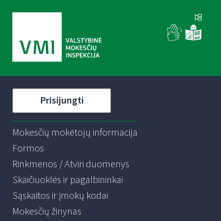
Prisijungti
Mokesčių mokėtojų informacija
Formos
Rinkmenos / Atviri duomenys
Skaičiuoklės ir pagalbininkai
Sąskaitos ir įmokų kodai
Mokesčių žinynas