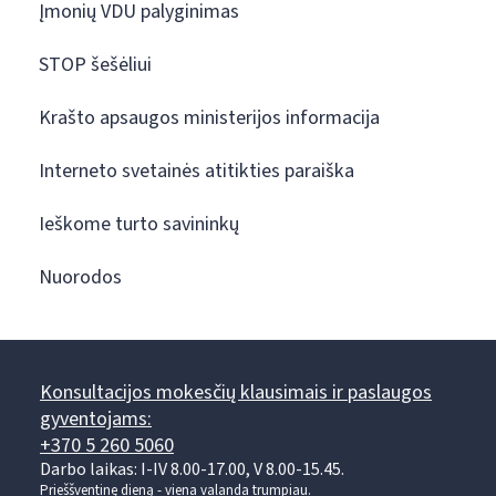
Įmonių VDU palyginimas
STOP šešėliui
Krašto apsaugos ministerijos informacija
Interneto svetainės atitikties paraiška
Ieškome turto savininkų
Nuorodos
Konsultacijos mokesčių klausimais ir paslaugos
gyventojams:
+370 5 260 5060
Darbo laikas: I-IV 8.00-17.00, V 8.00-15.45.
Prieššventinę dieną - viena valanda trumpiau.