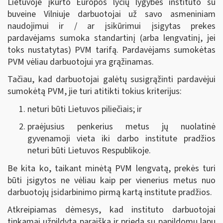
Lietuvoje įkurto Europos lyčių lygybės instituto su
buveine Vilniuje darbuotojai už savo asmeniniam
naudojimui ir / ar įsikūrimui įsigytas prekes
pardavėjams sumoka standartinį (arba lengvatinį, jei
toks nustatytas) PVM tarifą. Pardavėjams sumokėtas
PVM vėliau darbuotojui yra grąžinamas.
Tačiau, kad darbuotojai galėtų susigrąžinti pardavėjui
sumokėtą PVM, jie turi atitikti tokius kriterijus:
neturi būti Lietuvos piliečiais; ir
praėjusius penkerius metus jų nuolatinė
gyvenamoji vieta iki darbo institute pradžios
neturi būti Lietuvos Respublikoje.
Be kita ko, taikant minėtą PVM lengvatą, prekės turi
būti įsigytos ne vėliau kaip per vienerius metus nuo
darbuotojų įsidarbinimo pirmą kartą institute pradžios.
Atkreipiamas dėmesys, kad instituto darbuotojai
tinkamai užpildytą paraišką ir priedą su papildomu lapu