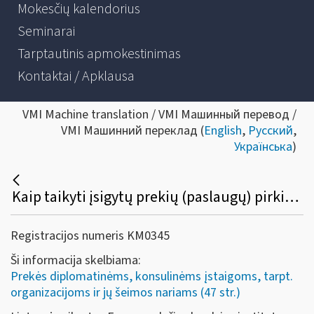
Mokesčių kalendorius
Seminarai
Tarptautinis apmokestinimas
Kontaktai / Apklausa
VMI Machine translation / VMI Машинный перевод /
VMI Машинний переклад (
English
,
Русский
,
Українська
)
Kaip taikyti įsigytų prekių (paslaugų) pirkimo PVM lengvatą Lietuvoje įkurto Europos lyčių lygybės instituto (su buveine Vilniuje) darbuotojams?
Registracijos numeris KM0345
Ši informacija skelbiama:
Prekės diplomatinėms, konsulinėms įstaigoms, tarpt.
organizacijoms ir jų šeimos nariams (47 str.)