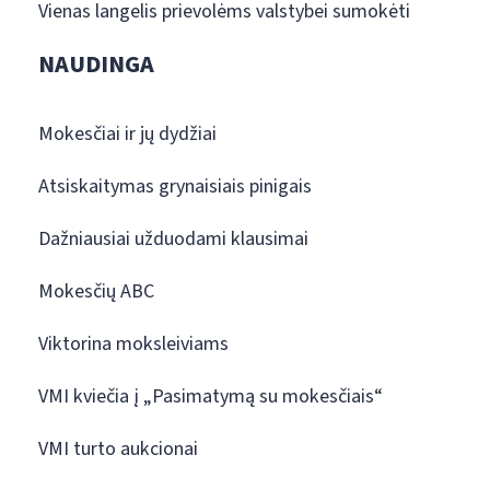
Vienas langelis prievolėms valstybei sumokėti
NAUDINGA
Mokesčiai ir jų dydžiai
Atsiskaitymas grynaisiais pinigais
Dažniausiai užduodami klausimai
Mokesčių ABC
Viktorina moksleiviams
VMI kviečia į „Pasimatymą su mokesčiais“
VMI turto aukcionai