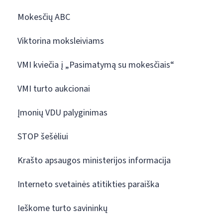
Mokesčių ABC
Viktorina moksleiviams
VMI kviečia į „Pasimatymą su mokesčiais“
VMI turto aukcionai
Įmonių VDU palyginimas
STOP šešėliui
Krašto apsaugos ministerijos informacija
Interneto svetainės atitikties paraiška
Ieškome turto savininkų