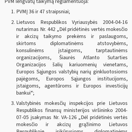
PVM lengvatų taikymą reglamentuoja:
PVMĮ 36 ir 47 straipsniai;
Lietuvos Respublikos Vyriausybės 2004-04-16
nutarimas Nr. 442 „
Dėl pridėtinės vertės mokesčio
ir akcizų taikymo prekėms ir paslaugoms,
skirtoms diplomatinėms atstovybėms,
konsulinėms įstaigoms, tarptautinėms
organizacijoms, Šiaurės Atlanto Sutarties
Organizacijos šalių kariuomenių vienetams,
Europos Sąjungos valstybių narių ginkluotosioms
pajėgoms, Europos Sąjungos institucijoms,
įstaigoms, agentūroms ir Europos investicijų
bankui
“;
Valstybinės mokesčių inspekcijos prie Lietuvos
Respublikos finansų ministerijos viršininko 2004-
07-05 įsakymas Nr. VA-126 „Dėl pridėtinės vertės
mokesčio ir akcizų grąžinimo Lietuvos
Respublikoje įsikūrusioms diplomatinėms