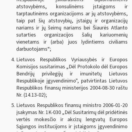
atstovybėms, konsulinėms įstaigoms ir
tarptautinėms organizacijoms ar jų atstovybėms,
taip pat šių atstovybių, įstaigų ir organizacijų
nariams ir jų šeimų nariams bei Šiaurės Atlanto
sutarties organizacijos šalių kariuomenių
vienetams ir (arba) juos lydintiems civiliams
darbuotojams“;
Lietuvos Respublikos Vyriausybės ir Europos
Komisijos susitarimas „Dėl Protokolo dėl Europos
Bendrijų privilegijų ir imunitetų Lietuvos
Respublikoje įgyvendinimo", patvirtintas Lietuvos
Respublikos finansų ministerijos 2004-08-30 raštu
Nr. (14.13-02);
Lietuvos Respublikos finansų ministro 2006-01-20
įsakymas Nr. 1K-030 „Dėl Susitarimų dėl pridėtinės
vertės mokesčio ir akcizų lengvatų Europos
Sąjungos institucijoms ir įstaigoms įgyvendinimo