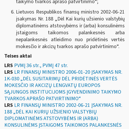
taikymo tvarkos aprašo patvirtinimo“;
Lietuvos Respublikos finansų ministro 2002-06-21
įsakymas Nr. 188 „
Dėl Kai kurių užsienio valstybių
diplomatinėms atstovybėms ir (arba) konsulinėms
įstaigoms taikomos palankesnės arba
nepalankesnės atleidimo nuo pridėtinės vertės
mokesčio ir akcizų tvarkos aprašo patvirtinimo
“.
Teises aktai
LRS
PVMĮ 36 str., PVMĮ 47 str.
LRS
LR FINANSŲ MINISTRO 2006-01-20 ĮSAKYMAS NR.
1K-030 „DĖL SUSITARIMŲ DĖL PRIDĖTINĖS VERTĖS
MOKESČIO IR AKCIZŲ LENGVATŲ EUROPOS
SĄJUNGOS INSTITUCIJOMS ĮGYVENDINIMO TAIKYMO
TVARKOS APRAŠO PATVIRTINIMO“
LRS
LR FINANSŲ MINISTRO 2002-06-21 ĮSAKYMAS NR.
188 „DĖL KAI KURIŲ UŽSIENIO VALSTYBIŲ
DIPLOMATINĖMS ATSTOVYBĖMS IR (ARBA)
KONSULINĖMS ĮSTAIGOMS TAIKOMOS PALANKESNĖS