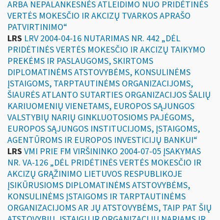
ARBA NEPALANKESNĖS ATLEIDIMO NUO PRIDĖTINĖS
VERTĖS MOKESČIO IR AKCIZŲ TVARKOS APRAŠO
PATVIRTINIMO“
LRS
LRV 2004-04-16 NUTARIMAS NR. 442 „DĖL
PRIDĖTINĖS VERTĖS MOKESČIO IR AKCIZŲ TAIKYMO
PREKĖMS IR PASLAUGOMS, SKIRTOMS
DIPLOMATINĖMS ATSTOVYBĖMS, KONSULINĖMS
ĮSTAIGOMS, TARPTAUTINĖMS ORGANIZACIJOMS,
ŠIAURĖS ATLANTO SUTARTIES ORGANIZACIJOS ŠALIŲ
KARIUOMENIŲ VIENETAMS, EUROPOS SĄJUNGOS
VALSTYBIŲ NARIŲ GINKLUOTOSIOMS PAJĖGOMS,
EUROPOS SĄJUNGOS INSTITUCIJOMS, ĮSTAIGOMS,
AGENTŪROMS IR EUROPOS INVESTICIJŲ BANKUI“
LRS
VMI PRIE FM VIRŠININKO 2004-07-05 ĮSAKYMAS
NR. VA-126 „DĖL PRIDĖTINĖS VERTĖS MOKESČIO IR
AKCIZŲ GRĄŽINIMO LIETUVOS RESPUBLIKOJE
ĮSIKŪRUSIOMS DIPLOMATINĖMS ATSTOVYBĖMS,
KONSULINĖMS ĮSTAIGOMS IR TARPTAUTINĖMS
ORGANIZACIJOMS AR JŲ ATSTOVYBĖMS, TAIP PAT ŠIŲ
ATSTOVYBIŲ, ĮSTAIGŲ IR ORGANIZACIJŲ NARIAMS IR