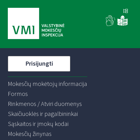
Prisijungti
Mokesčių mokėtojų informacija
Formos
Rinkmenos / Atviri duomenys
Skaičiuoklės ir pagalbininkai
Sąskaitos ir įmokų kodai
Mokesčių žinynas