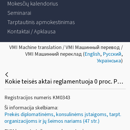
Mokesčių kalendorius
Seminarai
Tarptautinis apmokestinimas
Kontaktai / Apklausa
VMI Machine translation / VMI Машинный перевод /
VMI Машинний переклад (
English
,
Русский
,
Українська
)
Kokie teisės aktai reglamentuoja 0 proc. PVM tarifo taikymą diplomatinėms atstovybėms, konsulinėms įstaigoms ir tarptautinėms organizacijoms ar jų atstovybėms, taip pat šių atstovybių ir įstaigų nariams ir jų šeimų nariams?
Registracijos numeris KM0343
Ši informacija skelbiama:
Prekės diplomatinėms, konsulinėms įstaigoms, tarpt.
organizacijoms ir jų šeimos nariams (47 str.)