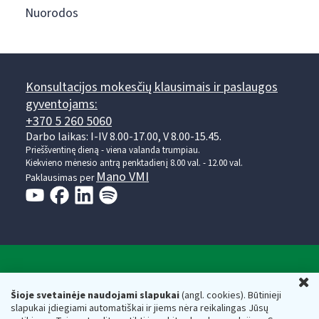
Nuorodos
Konsultacijos mokesčių klausimais ir paslaugos
gyventojams:
+370 5 260 5060
Darbo laikas: I-IV 8.00-17.00, V 8.00-15.45.
Prieššventinę dieną - viena valanda trumpiau.
Kiekvieno mėnesio antrą penktadienį 8.00 val. - 12.00 val.
Mano VMI
Paklausimas per
Valstybinė mokesčių inspekcija prie Lietuvos
U
Respublikos finansų ministerijos
Šioje svetainėje naudojami slapukai
(angl. cookies). Būtinieji
slapukai įdiegiami automatiškai ir jiems nėra reikalingas Jūsų
Biudžetinė įstaiga. Juridinio asmens kodas — 188659752,