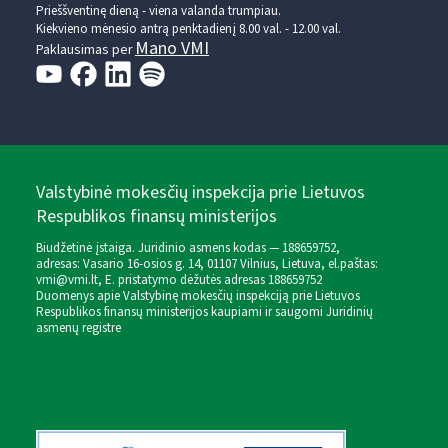
Prieššventinę dieną - viena valanda trumpiau.
Kiekvieno mėnesio antrą penktadienį 8.00 val. - 12.00 val.
Mano VMI
Paklausimas per
Valstybinė mokesčių inspekcija prie Lietuvos
Respublikos finansų ministerijos
Biudžetinė įstaiga. Juridinio asmens kodas — 188659752,
adresas: Vasario 16-osios g. 14, 01107 Vilnius, Lietuva, el.paštas:
vmi@vmi.lt
, E. pristatymo dėžutės adresas 188659752
Duomenys apie Valstybinę mokesčių inspekciją prie Lietuvos
Respublikos finansų ministerijos kaupiami ir saugomi Juridinių
asmenų registre