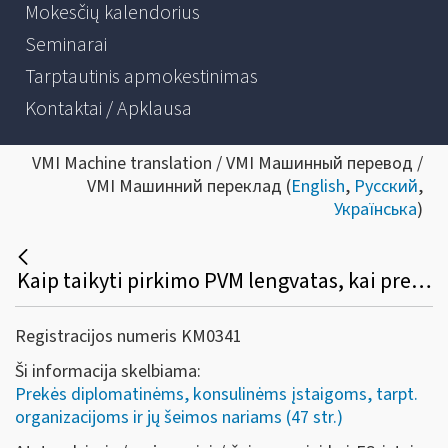
Mokesčių kalendorius
Seminarai
Tarptautinis apmokestinimas
Kontaktai / Apklausa
VMI Machine translation / VMI Машинный перевод /
VMI Машинний переклад (
English
,
Русский
,
Українська
)
Kaip taikyti pirkimo PVM lengvatas, kai prekės (paslaugos) įsigyjamos kitoje ES valstybėje narėje?
Registracijos numeris KM0341
Ši informacija skelbiama:
Prekės diplomatinėms, konsulinėms įstaigoms, tarpt.
organizacijoms ir jų šeimos nariams (47 str.)