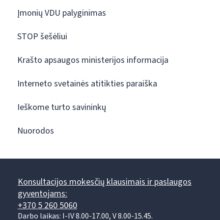
Įmonių VDU palyginimas
STOP šešėliui
Krašto apsaugos ministerijos informacija
Interneto svetainės atitikties paraiška
Ieškome turto savininkų
Nuorodos
Konsultacijos mokesčių klausimais ir paslaugos
gyventojams:
+370 5 260 5060
Darbo laikas: I-IV 8.00-17.00, V 8.00-15.45.