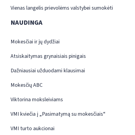
Vienas langelis prievolėms valstybei sumokėti
NAUDINGA
Mokesčiai ir jų dydžiai
Atsiskaitymas grynaisiais pinigais
Dažniausiai užduodami klausimai
Mokesčių ABC
Viktorina moksleiviams
VMI kviečia į „Pasimatymą su mokesčiais“
VMI turto aukcionai