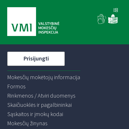
Prisijungti
Mokesčių mokėtojų informacija
Formos
Rinkmenos / Atviri duomenys
Skaičiuoklės ir pagalbininkai
Sąskaitos ir įmokų kodai
Mokesčių žinynas