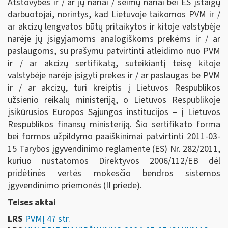
Atstovybės ir / ar jų nariai / šeimų nariai bei ES įstaigų
darbuotojai, norintys, kad Lietuvoje taikomos PVM ir /
ar akcizų lengvatos būtų pritaikytos ir kitoje valstybėje
narėje jų įsigyjamoms analogiškoms prekėms ir / ar
paslaugoms, su prašymu patvirtinti atleidimo nuo PVM
ir / ar akcizų sertifikatą, suteikiantį teisę kitoje
valstybėje narėje įsigyti prekes ir / ar paslaugas be PVM
ir / ar akcizų, turi kreiptis į Lietuvos Respublikos
užsienio reikalų ministeriją, o Lietuvos Respublikoje
įsikūrusios Europos Sąjungos institucijos – į Lietuvos
Respublikos finansų ministeriją. Šio sertifikato forma
bei formos užpildymo paaiškinimai patvirtinti 2011-03-
15 Tarybos įgyvendinimo reglamente (ES) Nr. 282/2011,
kuriuo nustatomos Direktyvos 2006/112/EB dėl
pridėtinės vertės mokesčio bendros sistemos
įgyvendinimo priemonės (II priede).
Teises aktai
LRS
PVMĮ 47 str.