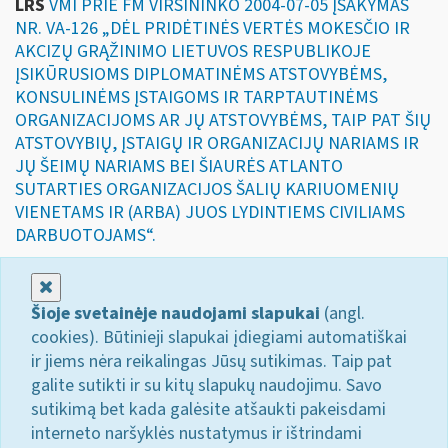
LRS
VMI PRIE FM VIRŠININKO 2004-07-05 ĮSAKYMAS
NR. VA-126 „DĖL PRIDĖTINĖS VERTĖS MOKESČIO IR
AKCIZŲ GRĄŽINIMO LIETUVOS RESPUBLIKOJE
ĮSIKŪRUSIOMS DIPLOMATINĖMS ATSTOVYBĖMS,
KONSULINĖMS ĮSTAIGOMS IR TARPTAUTINĖMS
ORGANIZACIJOMS AR JŲ ATSTOVYBĖMS, TAIP PAT ŠIŲ
ATSTOVYBIŲ, ĮSTAIGŲ IR ORGANIZACIJŲ NARIAMS IR
JŲ ŠEIMŲ NARIAMS BEI ŠIAURĖS ATLANTO
SUTARTIES ORGANIZACIJOS ŠALIŲ KARIUOMENIŲ
VIENETAMS IR (ARBA) JUOS LYDINTIEMS CIVILIAMS
DARBUOTOJAMS“.
Uždaryti
Šioje svetainėje naudojami slapukai
(angl.
cookies). Būtinieji slapukai įdiegiami automatiškai
ir jiems nėra reikalingas Jūsų sutikimas. Taip pat
galite sutikti ir su kitų slapukų naudojimu. Savo
sutikimą bet kada galėsite atšaukti pakeisdami
interneto naršyklės nustatymus ir ištrindami