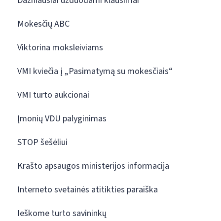
Dažniausiai užduodami klausimai
Mokesčių ABC
Viktorina moksleiviams
VMI kviečia į „Pasimatymą su mokesčiais“
VMI turto aukcionai
Įmonių VDU palyginimas
STOP šešėliui
Krašto apsaugos ministerijos informacija
Interneto svetainės atitikties paraiška
Ieškome turto savininkų