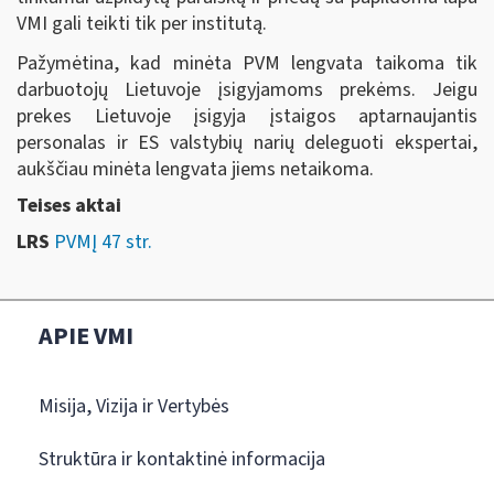
VMI gali teikti tik per institutą.
Pažymėtina, kad minėta PVM lengvata taikoma tik
darbuotojų Lietuvoje įsigyjamoms prekėms. Jeigu
prekes Lietuvoje įsigyja įstaigos aptarnaujantis
personalas ir ES valstybių narių deleguoti ekspertai,
aukščiau minėta lengvata jiems netaikoma.
Teises aktai
LRS
PVMĮ 47 str.
APIE VMI
Misija, Vizija ir Vertybės
Struktūra ir kontaktinė informacija