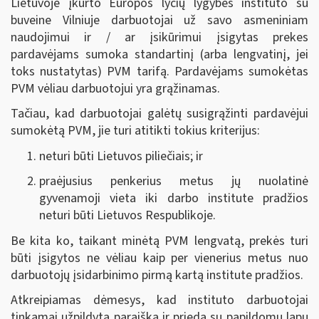
Lietuvoje įkurto Europos lyčių lygybės instituto su
buveine Vilniuje darbuotojai už savo asmeniniam
naudojimui ir / ar įsikūrimui įsigytas prekes
pardavėjams sumoka standartinį (arba lengvatinį, jei
toks nustatytas) PVM tarifą. Pardavėjams sumokėtas
PVM vėliau darbuotojui yra grąžinamas.
Tačiau, kad darbuotojai galėtų susigrąžinti pardavėjui
sumokėtą PVM, jie turi atitikti tokius kriterijus:
neturi būti Lietuvos piliečiais; ir
praėjusius penkerius metus jų nuolatinė
gyvenamoji vieta iki darbo institute pradžios
neturi būti Lietuvos Respublikoje.
Be kita ko, taikant minėtą PVM lengvatą, prekės turi
būti įsigytos ne vėliau kaip per vienerius metus nuo
darbuotojų įsidarbinimo pirmą kartą institute pradžios.
Atkreipiamas dėmesys, kad instituto darbuotojai
tinkamai užpildytą paraišką ir priedą su papildomu lapu