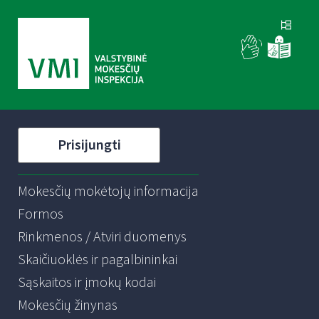
Prisijungti
Mokesčių mokėtojų informacija
Formos
Rinkmenos / Atviri duomenys
Skaičiuoklės ir pagalbininkai
Sąskaitos ir įmokų kodai
Mokesčių žinynas