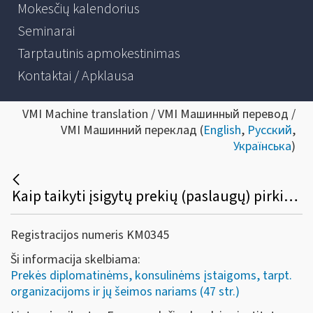
Mokesčių kalendorius
Seminarai
Tarptautinis apmokestinimas
Kontaktai / Apklausa
VMI Machine translation / VMI Машинный перевод /
VMI Машинний переклад (
English
,
Русский
,
Українська
)
Kaip taikyti įsigytų prekių (paslaugų) pirkimo PVM lengvatą Lietuvoje įkurto Europos lyčių lygybės instituto (su buveine Vilniuje) darbuotojams?
Registracijos numeris KM0345
Ši informacija skelbiama:
Prekės diplomatinėms, konsulinėms įstaigoms, tarpt.
organizacijoms ir jų šeimos nariams (47 str.)