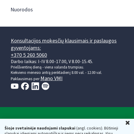
Nuorodos
Konsultacijos mokesčių klausimais ir paslaugos
gyventojams:
+370 5 260 5060
Darbo laikas: I-IV 8.00-17.00, V 8.00-15.45.
Prieššventinę dieną - viena valanda trumpiau.
Kiekvieno mėnesio antrą penktadienį 8.00 val. - 12.00 val.
Mano VMI
Paklausimas per
Valstybinė mokesčių inspekcija prie Lietuvos
U
Respublikos finansų ministerijos
Šioje svetainėje naudojami slapukai
(angl. cookies). Būtinieji
slapukai įdiegiami automatiškai ir jiems nėra reikalingas Jūsų