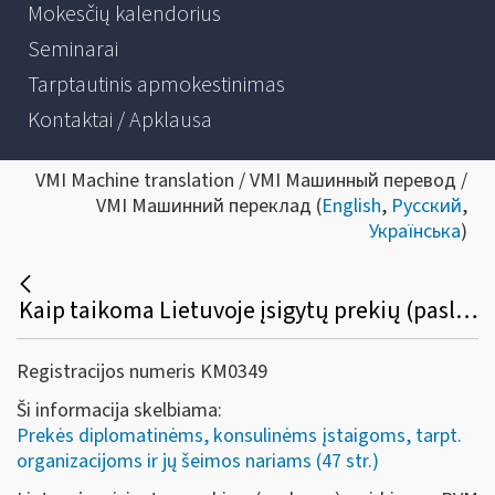
Mokesčių kalendorius
Seminarai
Tarptautinis apmokestinimas
Kontaktai / Apklausa
VMI Machine translation / VMI Машинный перевод /
VMI Машинний переклад (
English
,
Русский
,
Українська
)
Kaip taikoma Lietuvoje įsigytų prekių (paslaugų) pirkimo PVM lengvata diplomatinėms atstovybėms, konsulinėms įstaigoms ir tarptautinėms organizacijoms ar jų atstovybėms, taip pat šių atstovybių ir įstaigų nariams ir jų šeimų nariams?
Registracijos numeris KM0349
Ši informacija skelbiama:
Prekės diplomatinėms, konsulinėms įstaigoms, tarpt.
organizacijoms ir jų šeimos nariams (47 str.)