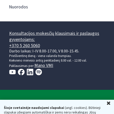
Nuorodos
Konsultacijos mokesčių klausimais ir paslaugos
gyventojams:
+370 5 260 5060
Darbo laikas: I-IV 8.00-17.00, V 8.00-15.45.
Prieššventinę dieną - viena valanda trumpiau.
Kiekvieno mėnesio antrą penktadienį 8.00 val. - 12.00 val.
Mano VMI
Paklausimas per
Valstybinė mokesčių inspekcija prie Lietuvos
U
Respublikos finansų ministerijos
Šioje svetainėje naudojami slapukai
(angl. cookies). Būtinieji
slapukai įdiegiami automatiškai ir jiems nėra reikalingas Jūsų