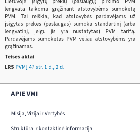
Lietuvoje įsigytų prekių (paslaugų) pirkimo PVM
lengvata taikoma grąžinant atstovybėms sumokėtą
PVM. Tai reiškia, kad atstovybės pardavėjams už
įsigytas prekes (paslaugas) sumoka standartinį (arba
lengvatinį, jeigu jis yra nustatytas) PVM tarifą.
Pardavėjams sumokėtas PVM vėliau atstovybėms yra
grąžinamas.
Teises aktai
LRS
PVMĮ 47 str. 1 d., 2 d.
APIE VMI
Misija, Vizija ir Vertybės
Struktūra ir kontaktinė informacija