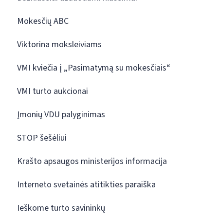
Mokesčių ABC
Viktorina moksleiviams
VMI kviečia į „Pasimatymą su mokesčiais“
VMI turto aukcionai
Įmonių VDU palyginimas
STOP šešėliui
Krašto apsaugos ministerijos informacija
Interneto svetainės atitikties paraiška
Ieškome turto savininkų