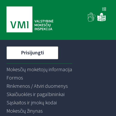
Prisijungti
Mokesčių mokėtojų informacija
Formos
Rinkmenos / Atviri duomenys
Skaičiuoklės ir pagalbininkai
Sąskaitos ir įmokų kodai
Mokesčių žinynas