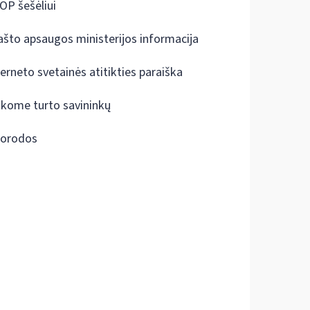
OP šešėliui
ašto apsaugos ministerijos informacija
terneto svetainės atitikties paraiška
škome turto savininkų
orodos