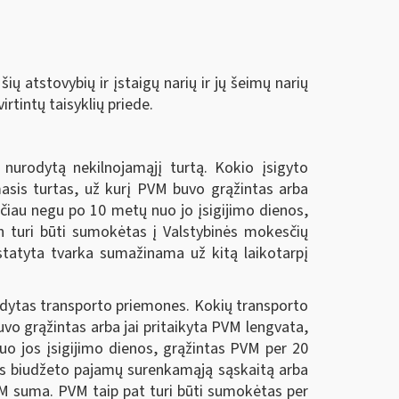
šių atstovybių ir įstaigų narių ir jų šeimų narių
tintų taisyklių priede.
 nurodytą nekilnojamąjį turtą.
Kokio įsigyto
masis turtas, už kurį PVM buvo grąžintas arba
iau negu po 10 metų nuo jo įsigijimo dienos,
 turi būti sumokėtas į Valstybinės mokesčių
statyta tvarka sumažinama už kitą laikotarpį
rodytas transporto priemones.
Kokių transporto
o grąžintas arba jai pritaikyta PVM lengvata,
 jos įsigijimo dienos, grąžintas PVM per 20
os biudžeto pajamų surenkamąją sąskaitą arba
VM suma. PVM taip pat turi būti sumokėtas per