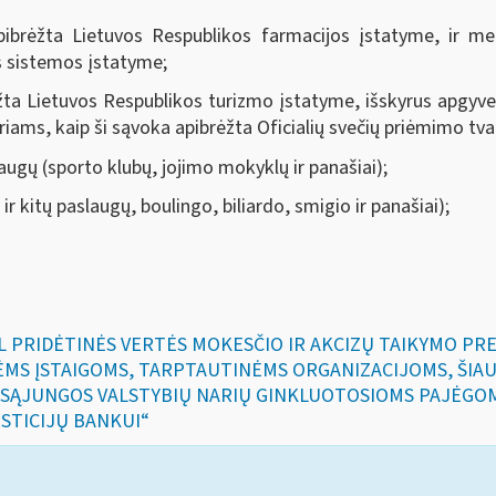
ibrėžta Lietuvos Respublikos farmacijos įstatyme, ir med
s sistemos įstatyme
;
žta Lietuvos Respublikos turizmo įstatyme, išskyrus apgyv
ariams, kaip ši sąvoka apibrėžta Oficialių svečių priėmimo tva
augų (sporto klubų, jojimo mokyklų ir panašiai);
 kitų paslaugų, boulingo, biliardo, smigio ir panašiai);
DĖL PRIDĖTINĖS VERTĖS MOKESČIO IR AKCIZŲ TAIKYMO P
MS ĮSTAIGOMS, TARPTAUTINĖMS ORGANIZACIJOMS, ŠIAU
 SĄJUNGOS VALSTYBIŲ NARIŲ GINKLUOTOSIOMS PAJĖGO
STICIJŲ BANKUI“