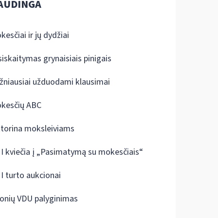
AUDINGA
kesčiai ir jų dydžiai
siskaitymas grynaisiais pinigais
žniausiai užduodami klausimai
kesčių ABC
ktorina moksleiviams
I kviečia į „Pasimatymą su mokesčiais“
I turto aukcionai
onių VDU palyginimas