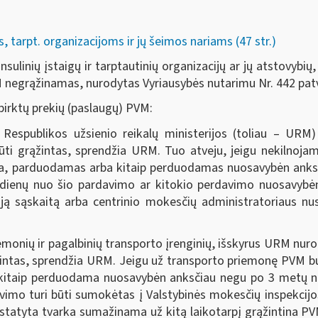
tarpt. organizacijoms ir jų šeimos nariams (47 str.)
ulinių įstaigų ir tarptautinių organizacijų ar jų atstovybių, 
 negrąžinamas, nurodytas Vyriausybės nutarimu Nr. 442 patvir
irktų prekių (paslaugų) PVM:
 Respublikos užsienio reikalų ministerijos (toliau – URM)
ūti grąžintas, sprendžia URM. Tuo atveju, jeigu nekilnoja
ata, parduodamas arba kitaip perduodamas nuosavybėn anksč
dienų nuo šio pardavimo ar kitokio perdavimo nuosavybėn
ą sąskaitą arba centrinio mokesčių administratoriaus nu
emonių ir pagalbinių transporto įrenginių, išskyrus URM nu
ntas, sprendžia URM. Jeigu už transporto priemonę PVM buv
itaip perduodama nuosavybėn anksčiau negu po 3 metų nuo
vimo turi būti sumokėtas į Valstybinės mokesčių inspekcij
statyta tvarka sumažinama už kitą laikotarpį grąžintina P