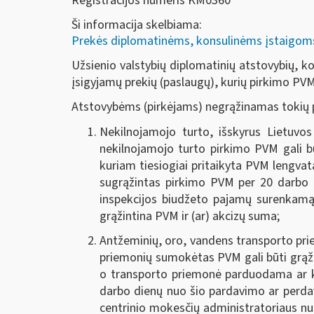
Registracijos numeris KM0360
Ši informacija skelbiama:
Prekės diplomatinėms, konsulinėms įstaigoms, 
Užsienio valstybių diplomatinių atstovybių, kons
įsigyjamų prekių (paslaugų), kurių pirkimo PVM
Atstovybėms (pirkėjams) negrąžinamas tokių p
Nekilnojamojo turto, išskyrus Lietuvos
nekilnojamojo turto pirkimo PVM gali b
kuriam tiesiogiai pritaikyta PVM lengv
sugrąžintas pirkimo PVM per 20 darbo 
inspekcijos biudžeto pajamų surenkamąj
grąžintina PVM ir (ar) akcizų suma
;
Antžeminių, oro, vandens transporto pri
priemonių sumokėtas PVM gali būti grąži
o transporto priemonė parduodama ar k
darbo dienų nuo šio pardavimo ar perda
centrinio mokesčių administratoriaus nu