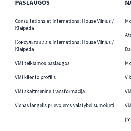
PASLAUGOS
N
Consultations at International House Vilnius /
Mo
Klaipėda
At
Консультации в International House Vilnius /
Klaipėda
Da
VMI teikiamos paslaugos
Mo
VMI kliento profilis
Vi
VMI skaitmeninė transformacija
VM
Vienas langelis prievolėms valstybei sumokėti
VM
Įm