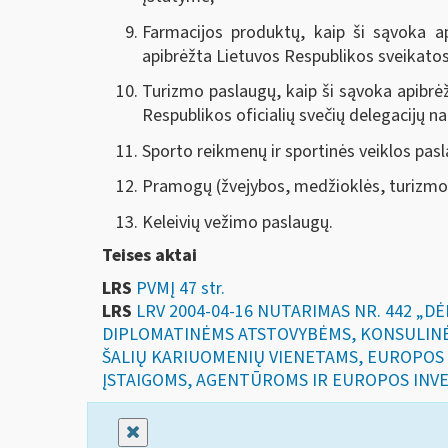
Farmacijos produktų, kaip ši sąvoka ap
apibrėžta Lietuvos Respublikos sveikato
Turizmo paslaugų, kaip ši sąvoka apibrė
Respublikos oficialių svečių delegacijų n
Sporto reikmenų ir sportinės veiklos pasl
Pramogų (žvejybos, medžioklės, turizmo ir
Keleivių vežimo paslaugų.
Teises aktai
LRS
PVMĮ 47 str.
LRS
LRV 2004-04-16 NUTARIMAS NR. 442 „
DIPLOMATINĖMS ATSTOVYBĖMS, KONSULINĖ
ŠALIŲ KARIUOMENIŲ VIENETAMS, EUROPOS
ĮSTAIGOMS, AGENTŪROMS IR EUROPOS INVE
Uždaryti