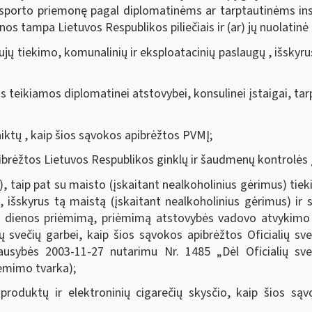
ansporto priemonę pagal diplomatinėms ar tarptautinėms in
os tampa Lietuvos Respublikos piliečiais ir (ar) jų nuolatin
ujų tiekimo, komunalinių ir eksploatacinių paslaugų , išskyru
 teikiamos diplomatinei atstovybei, konsulinei įstaigai, tarp
aiktų , kaip šios sąvokos apibrėžtos PVMĮ;
ibrėžtos Lietuvos Respublikos ginklų ir šaudmenų kontrolės į
), taip pat su maisto (įskaitant nealkoholinius gėrimus) tie
, išskyrus tą maistą (įskaitant nealkoholinius gėrimus) ir s
ės dienos priėmimą, priėmimą atstovybės vadovo atvykimo
ų svečių garbei, kaip šios sąvokos apibrėžtos Oficialių sv
riausybės 2003-11-27 nutarimu Nr. 1485 „Dėl Oficialių sv
riėmimo tvarka);
roduktų ir elektroninių cigarečių skysčio, kaip šios sąv