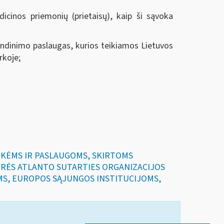
icinos priemonių (prietaisų), kaip ši sąvoka
endinimo paslaugas, kurios teikiamos Lietuvos
rkoje;
REKĖMS IR PASLAUGOMS, SKIRTOMS
RĖS ATLANTO SUTARTIES ORGANIZACIJOS
MS, EUROPOS SĄJUNGOS INSTITUCIJOMS,