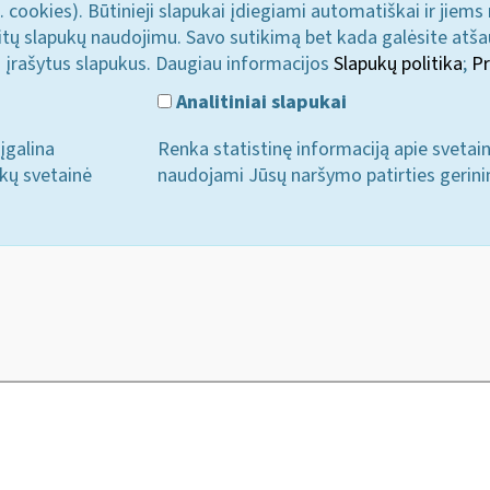
. cookies). Būtinieji slapukai įdiegiami automatiškai ir jiems
u kitų slapukų naudojimu. Savo sutikimą bet kada galėsite atš
i įrašytus slapukus. Daugiau informacijos
Slapukų politika
;
Pr
Analitiniai slapukai
įgalina
Renka statistinę informaciją apie svetai
ukų svetainė
naudojami Jūsų naršymo patirties gerini