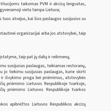
stitucijoms taikomas PVM ir akcizų lengvatas,
ė gyvenamoji vieta tampa Lietuva
;
s tuos atvejus, kai šios paslaugos susijusios su
tautinei organizacijai arba jos atstovybei, taip
statyme, taip pat jų dalių ir reikmenų
;
kimu susijusias paslaugas, teikiamas restoranų,
u jo tiekimu susijusias paslaugas, kurie skirti
 ir išvykimo proga bei priėmimus, atstovybės
ečių priėmimo Lietuvos Respublikoje tvarkoje,
ečių priėmimo Lietuvos Respublikoje tvarkos
okos apibrėžtos Lietuvos Respublikos akcizų