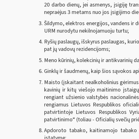
20 darbo dienų, jei asmenys, įsigiję tr
nepraėjus 3 metams nuo jos įsigijimo dien
Šildymo, elektros energijos, vandens ir d
URM nurodytu nekilnojamuoju turtu;
Ryšių paslaugų, išskyrus paslaugas, kurios
pat jų vadovų rezidencijoms;
Meno kūrinių, kolekcinių ir antikvarinių d
Ginklų ir šaudmenų, kaip šios sąvokos ap
Maisto (įskaitant nealkoholinius gėrimus
kavinių ir kitų viešojo maitinimo įstaigų
rengiant užsienio valstybės nacionalin
rengiamus Lietuvos Respublikos oficiali
patvirtintoje Lietuvos Respublikos Vy
patvirtinimo“ (toliau - Oficialių svečių p
Apdoroto tabako, kaitinamojo tabako p
įstatyme
;