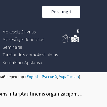
Prisijungti
Mokesčių žinynas
Mokesčių kalendorius
Seminarai
Tarptautinis apmokestinimas
Kontaktai / Apklausa
ний переклад (
English
,
Русский
,
Українська
)
Kokių pirktų prekių (paslaugų) PVM diplomatinėms atstovybėms, konsulinėms įstaigoms ir tarptautinėms organizacijoms ar jų atstovybėms negali būti grąžinamas?