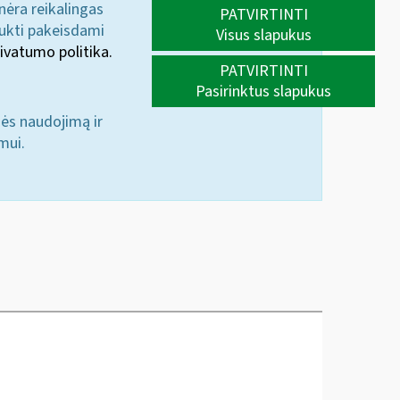
 nėra reikalingas
PATVIRTINTI
aukti pakeisdami
Visus slapukus
ivatumo politika.
PATVIRTINTI
Pasirinktus slapukus
nės naudojimą ir
mui.