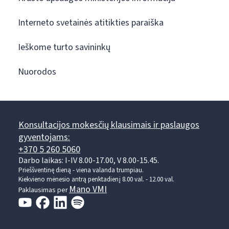
Interneto svetainės atitikties paraiška
Ieškome turto savininkų
Nuorodos
Konsultacijos mokesčių klausimais ir paslaugos
gyventojams:
+370 5 260 5060
Darbo laikas: I-IV 8.00-17.00, V 8.00-15.45.
Prieššventinę dieną - viena valanda trumpiau.
Kiekvieno mėnesio antrą penktadienį 8.00 val. - 12.00 val.
Mano VMI
Paklausimas per