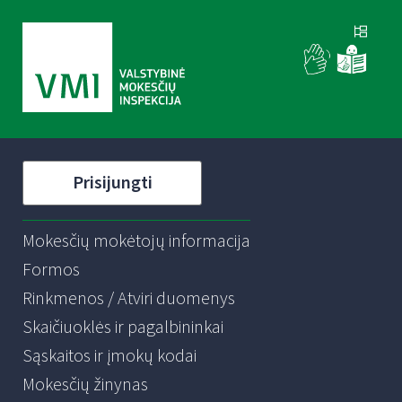
Prisijungti
Mokesčių mokėtojų informacija
Formos
Rinkmenos / Atviri duomenys
Skaičiuoklės ir pagalbininkai
Sąskaitos ir įmokų kodai
Mokesčių žinynas