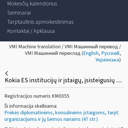
Mokesčių kalendorius
Seminarai
Tarptautinis apmokestinimas
Kontaktai / Apklausa
VMI Machine translation / VMI Машинный перевод /
VMI Машинний переклад (
English
,
Русский
,
Українська
)
Kokia ES institucijų ir įstaigų, įsisteigusių Lietuvoje, PVM ir akcizų lengvatų taikymo ir susigrąžinimo tvarka?
Registracijos numeris KM0355
Ši informacija skelbiama:
Prekės diplomatinėms, konsulinėms įstaigoms, tarpt.
organizacijoms ir jų šeimos nariams (47 str.)