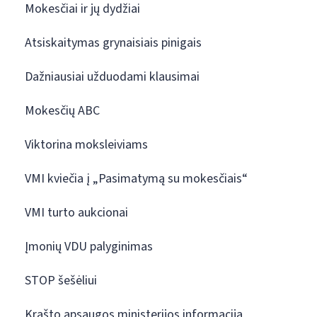
Mokesčiai ir jų dydžiai
Atsiskaitymas grynaisiais pinigais
Dažniausiai užduodami klausimai
Mokesčių ABC
Viktorina moksleiviams
VMI kviečia į „Pasimatymą su mokesčiais“
VMI turto aukcionai
Įmonių VDU palyginimas
STOP šešėliui
Krašto apsaugos ministerijos informacija