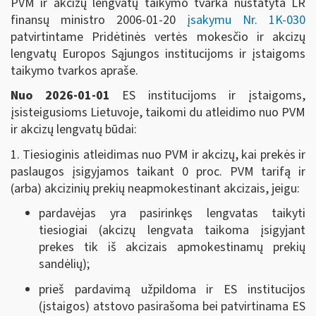
PVM ir akcizų lengvatų taikymo tvarka nustatyta LR
finansų ministro 2006-01-20
įsakymu Nr. 1K-030
patvirtintame Pridėtinės vertės mokesčio ir akcizų
lengvatų Europos Sąjungos institucijoms ir įstaigoms
taikymo tvarkos apraše.
Nuo 2026-01-01
ES institucijoms ir įstaigoms,
įsisteigusioms Lietuvoje, taikomi du atleidimo nuo PVM
ir akcizų lengvatų būdai:
1. Tiesioginis atleidimas nuo PVM ir akcizų, kai prekės ir
paslaugos įsigyjamos taikant 0 proc. PVM tarifą ir
(arba) akcizinių prekių neapmokestinant akcizais, jeigu:
pardavėjas yra pasirinkęs lengvatas taikyti
tiesiogiai (akcizų lengvata taikoma įsigyjant
prekes tik iš akcizais apmokestinamų prekių
sandėlių);
prieš pardavimą užpildoma ir ES institucijos
(įstaigos) atstovo pasirašoma bei patvirtinama ES