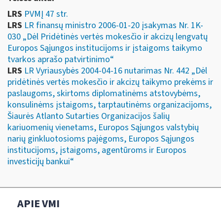
LRS
PVMĮ 47 str.
LRS
LR finansų ministro 2006-01-20 įsakymas Nr. 1K-
030 „Dėl Pridėtinės vertės mokesčio ir akcizų lengvatų
Europos Sąjungos institucijoms ir įstaigoms taikymo
tvarkos aprašo patvirtinimo“
LRS
LR Vyriausybės 2004-04-16 nutarimas Nr. 442 „Dėl
pridėtinės vertės mokesčio ir akcizų taikymo prekėms ir
paslaugoms, skirtoms diplomatinėms atstovybėms,
konsulinėms įstaigoms, tarptautinėms organizacijoms,
Šiaurės Atlanto Sutarties Organizacijos šalių
kariuomenių vienetams, Europos Sąjungos valstybių
narių ginkluotosioms pajėgoms, Europos Sąjungos
institucijoms, įstaigoms, agentūroms ir Europos
investicijų bankui“
APIE VMI