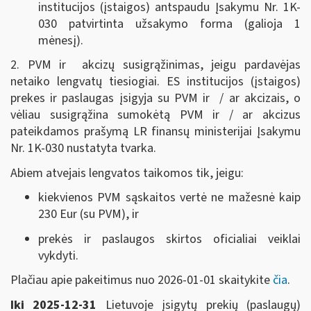
institucijos (įstaigos) antspaudu Į
sakymu Nr. 1K-
030
patvirtinta užsakymo forma (galioja 1
mėnesį).
2. PVM ir akcizų susigrąžinimas, jeigu pardavėjas
netaiko lengvatų tiesiogiai. ES institucijos (įstaigos)
prekes ir paslaugas įsigyja su PVM ir / ar akcizais, o
vėliau susigrąžina sumokėtą PVM ir / ar akcizus
pateikdamos prašymą LR finansų ministerijai Į
sakymu
Nr. 1K-030
nustatyta tvarka.
Abiem atvejais lengvatos taikomos tik, jeigu:
kiekvienos PVM sąskaitos vertė ne mažesnė kaip
230 Eur (su PVM), ir
prekės ir paslaugos skirtos oficialiai veiklai
vykdyti.
Plačiau apie pakeitimus nuo 2026-01-01 skaitykite
čia
.
Iki 2025-12-31
Lietuvoje įsigytų prekių (paslaugų)