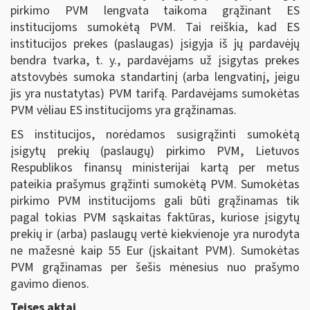
pirkimo PVM lengvata taikoma grąžinant ES
institucijoms sumokėtą PVM. Tai reiškia, kad ES
institucijos prekes (paslaugas) įsigyja iš jų pardavėjų
bendra tvarka, t. y., pardavėjams už įsigytas prekes
atstovybės sumoka standartinį (arba lengvatinį, jeigu
jis yra nustatytas) PVM tarifą. Pardavėjams sumokėtas
PVM vėliau ES institucijoms yra grąžinamas.
ES institucijos, norėdamos susigrąžinti sumokėtą
įsigytų prekių (paslaugų) pirkimo PVM, Lietuvos
Respublikos finansų ministerijai kartą per metus
pateikia prašymus grąžinti sumokėtą PVM. Sumokėtas
pirkimo PVM institucijoms gali būti grąžinamas tik
pagal tokias PVM sąskaitas faktūras, kuriose įsigytų
prekių ir (arba) paslaugų vertė kiekvienoje yra nurodyta
ne mažesnė kaip 55 Eur (įskaitant PVM). Sumokėtas
PVM grąžinamas per šešis mėnesius nuo prašymo
gavimo dienos.
Teises aktai