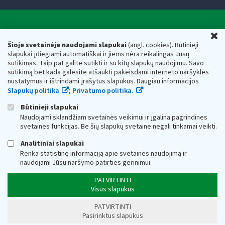
Valstybinė mokesčių inspekcija prie Lietuvos
U
Respublikos finansų ministerijos
Šioje svetainėje naudojami slapukai
(angl. cookies). Būtinieji
slapukai įdiegiami automatiškai ir jiems nėra reikalingas Jūsų
Biudžetinė įstaiga. Juridinio asmens kodas — 188659752,
sutikimas. Taip pat galite sutikti ir su kitų slapukų naudojimu. Savo
adresas: Vasario 16-osios g. 14, 01107 Vilnius, Lietuva, el.paštas:
sutikimą bet kada galėsite atšaukti pakeisdami interneto naršyklės
vmi@vmi.lt
, E. pristatymo dėžutės adresas 188659752
nustatymus ir ištrindami įrašytus slapukus. Daugiau informacijos
Duomenys apie Valstybinę mokesčių inspekciją prie Lietuvos
Slapukų politika
;
Privatumo politika.
Respublikos finansų ministerijos kaupiami ir saugomi Juridinių
asmenų registre
Būtinieji slapukai
Naudojami sklandžiam svetainės veikimui ir įgalina pagrindines
svetainės funkcijas. Be šių slapukų svetainė negali tinkamai veikti.
Analitiniai slapukai
Renka statistinę informaciją apie svetainės naudojimą ir
naudojami Jūsų naršymo patirties gerinimui.
PATVIRTINTI
Visus slapukus
PATVIRTINTI
Pasirinktus slapukus