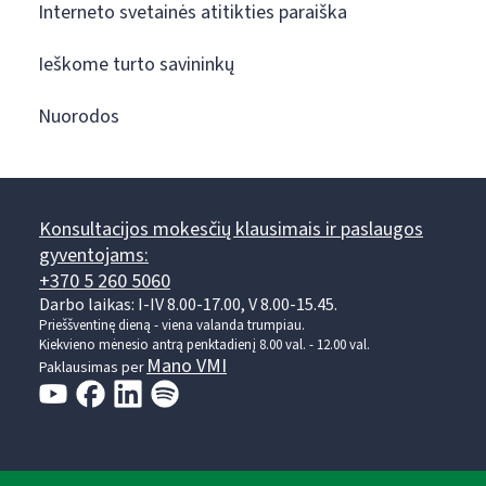
Interneto svetainės atitikties paraiška
Ieškome turto savininkų
Nuorodos
Konsultacijos mokesčių klausimais ir paslaugos
gyventojams:
+370 5 260 5060
Darbo laikas: I-IV 8.00-17.00, V 8.00-15.45.
Prieššventinę dieną - viena valanda trumpiau.
Kiekvieno mėnesio antrą penktadienį 8.00 val. - 12.00 val.
Mano VMI
Paklausimas per