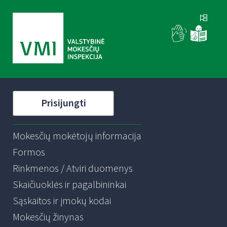
Prisijungti
Mokesčių mokėtojų informacija
Formos
Rinkmenos / Atviri duomenys
Skaičiuoklės ir pagalbininkai
Sąskaitos ir įmokų kodai
Mokesčių žinynas