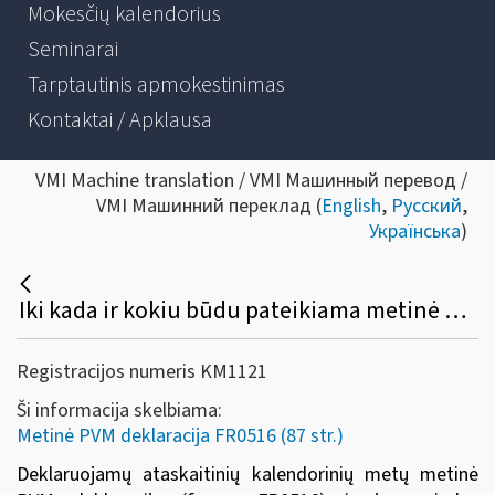
Mokesčių kalendorius
Seminarai
Tarptautinis apmokestinimas
Kontaktai / Apklausa
VMI Machine translation / VMI Машинный перевод /
VMI Машинний переклад (
English
,
Русский
,
Українська
)
Iki kada ir kokiu būdu pateikiama metinė PVM deklaracija (FR0516) ir jos priedas (FR0516A)?
Registracijos numeris KM1121
Ši informacija skelbiama:
Metinė PVM deklaracija FR0516 (87 str.)
Deklaruojamų ataskaitinių kalendorinių metų metinė