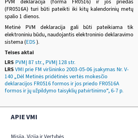
PVM deklaracija (forma FR0516) ir jos priedas
(FR0516A) turi būti pateikti iki kitų kalendorinių metų
spalio 1 dienos.
Metinė PVM deklaracija gali būti pateikiama tik
elektroniniu būdu, naudojantis
elektroninio deklaravimo
sistema
(
EDS
).
Teises aktai
LRS
PVMĮ 87 str., PVMĮ 128 str.
LRS
VMI prie FM viršininko 2003-05-06 įsakymas Nr. V-
140 „Dėl Metinės pridėtinės vertės mokesčio
deklaracijos FR0516 formos ir jos priedo FR0516A
formos ir jų užpildymo taisyklių patvirtinimo“, 6-7 p.
APIE VMI
Misija, Vizija ir Vertybės