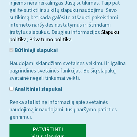
ir jiems nėra reikalingas Jūsų sutikimas. Taip pat
galite sutikti ir su kitų slapukų naudojimu. Savo
sutikimą bet kada galėsite atšaukti pakeisdami
interneto naršyklės nustatymus ir ištrindami
įrašytus slapukus. Daugiau informacijos
Slapukų
politika
;
Privatumo politika.
Būtinieji slapukai
Naudojami sklandžiam svetainės veikimui ir įgalina
pagrindines svetainės funkcijas. Be šių slapukų
svetainė negali tinkamai veikti.
Analitiniai slapukai
Renka statistinę informaciją apie svetainės
naudojimą ir naudojami Jūsų naršymo patirties
gerinimui.
PATVIRTINTI
Visus slapukus