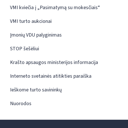
VMI kviečia į „Pasimatymą su mokesčiais“
VMI turto aukcionai
Įmonių VDU palyginimas
STOP šešėliui
Krašto apsaugos ministerijos informacija
Interneto svetainės atitikties paraiška
Ieškome turto savininkų
Nuorodos