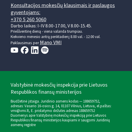
Konsultacijos mokesčių klausimais ir paslaugos
gyventojams:
+370 5 260 5060
Darbo laikas: I-IV 8.00-17.00, V 8.00-15.45.
Prieššventinę dieną - viena valanda trumpiau.
Kiekvieno mėnesio antrą penktadienį 8.00 val. - 12.00 val.
Mano VMI
Paklausimas per
Valstybinė mokesčių inspekcija prie Lietuvos
Respublikos finansų ministerijos
Biudžetinė įstaiga. Juridinio asmens kodas — 188659752,
adresas: Vasario 16-osios g. 14, 01107 Vilnius, Lietuva, el.paštas:
vmi@vmi.lt
, E. pristatymo dėžutės adresas 188659752
Duomenys apie Valstybinę mokesčių inspekciją prie Lietuvos
Respublikos finansų ministerijos kaupiami ir saugomi Juridinių
asmenų registre