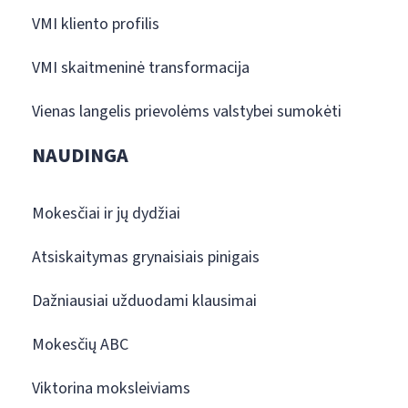
VMI kliento profilis
VMI skaitmeninė transformacija
Vienas langelis prievolėms valstybei sumokėti
NAUDINGA
Mokesčiai ir jų dydžiai
Atsiskaitymas grynaisiais pinigais
Dažniausiai užduodami klausimai
Mokesčių ABC
Viktorina moksleiviams