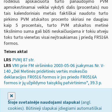
rodiklius apskaičiuota turto panaudojimo PVM
apmokestinamai veiklai vykdyti dalis (procentais) nuo
tais kalendoriniais metais faktiškai naudoto turto
pirkimo PVM atskaitos procento skiriasi ne daugiau
kaip 5 procentais, turto PVM atskaitos metinė
tikslinimo suma gali būti neskaičiuojama ir tokiu atveju
toks turto vienetas visai neįtraukiamas į priedą FR516A
formos.
Teises aktai
LRS
PVMĮ 87 str.
LRS
VMI prie FM viršininko 2003-05-06 įsakymas Nr. V-
140 „Dėl Metinės pridėtinės vertės mokesčio
deklaracijos FR0516 formos ir jos priedo FR0516A
formos ir jų užpildymo taisyklių patvirtinimo“, 39.3 p.
Uždaryti
Šioje svetainėje naudojami slapukai
(angl.
cookies). Būtinieji slapukai įdiegiami automatiškai