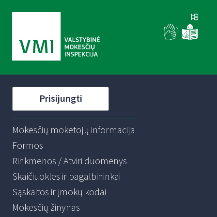
Prisijungti
Mokesčių mokėtojų informacija
Formos
Rinkmenos / Atviri duomenys
Skaičiuoklės ir pagalbininkai
Sąskaitos ir įmokų kodai
Mokesčių žinynas