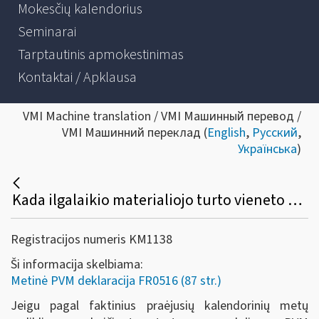
Mokesčių kalendorius
Seminarai
Tarptautinis apmokestinimas
Kontaktai / Apklausa
VMI Machine translation / VMI Машинный перевод /
VMI Машинний переклад (
English
,
Русский
,
Українська
)
Kada ilgalaikio materialiojo turto vieneto pirkimo PVM atskaitos suma gali būti netikslinama ir neįtraukiama į metinės PVM deklaracijos priedą (FR0516A)?
Registracijos numeris KM1138
Ši informacija skelbiama:
Metinė PVM deklaracija FR0516 (87 str.)
Jeigu pagal faktinius praėjusių kalendorinių metų