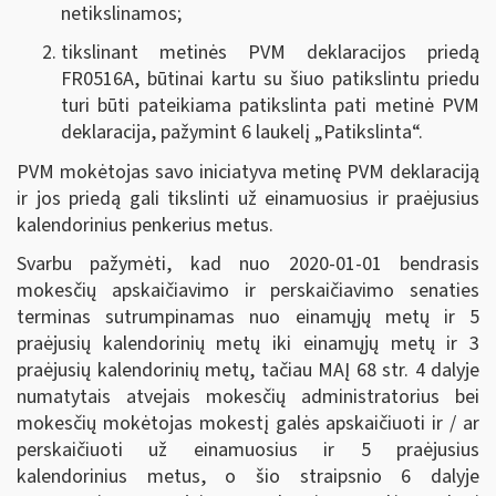
netikslinamos;
tikslinant metinės PVM deklaracijos priedą
FR0516A, būtinai kartu su šiuo patikslintu priedu
turi būti pateikiama patikslinta pati metinė PVM
deklaracija, pažymint 6 laukelį „Patikslinta“.
PVM mokėtojas savo iniciatyva metinę PVM deklaraciją
ir jos priedą gali tikslinti už einamuosius ir praėjusius
kalendorinius penkerius metus.
Svarbu pažymėti, kad nuo 2020-01-01 bendrasis
mokesčių apskaičiavimo ir perskaičiavimo senaties
terminas sutrumpinamas nuo einamųjų metų ir 5
praėjusių kalendorinių metų iki einamųjų metų ir 3
praėjusių kalendorinių metų, tačiau MAĮ 68 str. 4 dalyje
numatytais atvejais mokesčių administratorius bei
mokesčių mokėtojas mokestį galės apskaičiuoti ir / ar
perskaičiuoti už einamuosius ir 5 praėjusius
kalendorinius metus, o šio straipsnio 6 dalyje