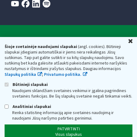
Valstybinė mokesčių inspekcija prie Lietuvos
U
Respublikos finansų ministerijos
Šioje svetainėje naudojami slapukai
(angl. cookies). Būtinieji
slapukai įdiegiami automatiškai ir jiems nėra reikalingas Jūsų
Biudžetinė įstaiga. Juridinio asmens kodas — 188659752,
sutikimas. Taip pat galite sutikti ir su kitų slapukų naudojimu. Savo
adresas: Vasario 16-osios g. 14, 01107 Vilnius, Lietuva, el.paštas:
sutikimą bet kada galėsite atšaukti pakeisdami interneto naršyklės
vmi@vmi.lt
, E. pristatymo dėžutės adresas 188659752
nustatymus ir ištrindami įrašytus slapukus. Daugiau informacijos
Duomenys apie Valstybinę mokesčių inspekciją prie Lietuvos
Slapukų politika
;
Privatumo politika.
Respublikos finansų ministerijos kaupiami ir saugomi Juridinių
asmenų registre
Būtinieji slapukai
Naudojami sklandžiam svetainės veikimui ir įgalina pagrindines
svetainės funkcijas. Be šių slapukų svetainė negali tinkamai veikti.
Analitiniai slapukai
Renka statistinę informaciją apie svetainės naudojimą ir
naudojami Jūsų naršymo patirties gerinimui.
PATVIRTINTI
Visus slapukus