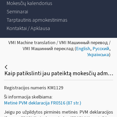
Mokesčių kalendorius
Seminarai
Tarptautinis apmokestinimas
Kontaktai / Apklausa
VMI Machine translation / VMI Машинный перевод /
VMI Машинний переклад (
English
,
Русский
,
Українська
)
Kaip patikslinti jau pateiktą mokesčių administratoriui metinę PVM deklaraciją (FR0516) ir jos priedą (FR0516A)?
Registracijos numeris KM1129
Ši informacija skelbiama:
Metinė PVM deklaracija FR0516 (87 str.)
Jeigu po užpildytos pirminės metinės PVM deklaracijos