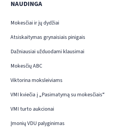
NAUDINGA
Mokesčiai ir jų dydžiai
Atsiskaitymas grynaisiais pinigais
Dažniausiai užduodami klausimai
Mokesčių ABC
Viktorina moksleiviams
VMI kviečia į „Pasimatymą su mokesčiais“
VMI turto aukcionai
Įmonių VDU palyginimas