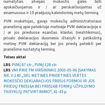
numatytais atvejais mokestis galės būti
apskaičiuojamas ir / ar perskaičiuojamas už
einamuosius ir 10 praėjusių kalendorinių metų terminą.
PVM mokėtojas, gavęs mokesčių administratoriaus
pranešimą apie pateiktoje metinėje PVM deklaracijoje ir
/ ar jos prieduose esančias klaidas (neatitikimus),
privalo deklaracijos duomenis ištaisyti ir patikslintą
metinę PVM deklaraciją bei jos priedą pateikti per
pranešime nustatytą terminą.
Teises aktai
LRS
PVMĮ 87 str., PVMĮ 128 str.
LRS
VMI PRIE FM VIRŠININKO 2003-05-06 ĮSAKYMAS
NR. V-140 „DĖL METINĖS PRIDĖTINĖS VERTĖS
MOKESČIO DEKLARACIJOS FR0516 FORMOS IR JOS
PRIEDŲ FR0516A BEI FR0516B FORMŲ UŽPILDYMO
TAISYKLIŲ PATVIRTINIMO“, 41-43 p.