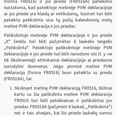
(forma FR0516) ir jos priedo (FR0516A) pateikimo
nustatoma, kad pateiktoje metinėje PVM deklaracijoje
ar jos priede yra klaidų ar netikslumų, tuomet turi būti
pateikta patikslinta visa tų pačių kalendorinių metų
metinė PVM deklaracija ir jos priedas.
Patikslintoje metinėje PVM deklaracijoje ir jos priede
„X“ ženklu turi būti pažymėtas 6 laukelio langelis
„Patikslinta“. Pateiktoje patikslintoje metinėje PVM
deklaracijoje ir jos priede turi būti nurodomi visi (t. y. ne
tik tikslinamieji) atitinkamai deklaracijoje ar prieduose
nurodytini duomenys. Jeigu pirminė metinė PVM
deklaracija (forma FR0516) buvo pateikta su priedu
(FR0516A), tai:
tikslinant metinę PVM deklaraciją FR0516, būtinai
kartu su šia patikslinta metine PVM deklaracija
FR0516 turi būti pateikiamas ir patikslintas jos
priedas FR0516A (pažymint 6 laukelį „Patikslinta“)
net ir tais atvejais, kai šio priedo laukelių sumos