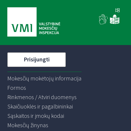
Prisijungti
Mokesčių mokėtojų informacija
Formos
Rinkmenos / Atviri duomenys
Skaičiuoklės ir pagalbininkai
Sąskaitos ir įmokų kodai
Mokesčių žinynas