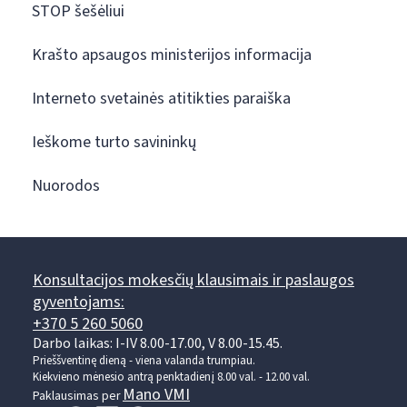
STOP šešėliui
Krašto apsaugos ministerijos informacija
Interneto svetainės atitikties paraiška
Ieškome turto savininkų
Nuorodos
Konsultacijos mokesčių klausimais ir paslaugos
gyventojams:
+370 5 260 5060
Darbo laikas: I-IV 8.00-17.00, V 8.00-15.45.
Prieššventinę dieną - viena valanda trumpiau.
Kiekvieno mėnesio antrą penktadienį 8.00 val. - 12.00 val.
Mano VMI
Paklausimas per