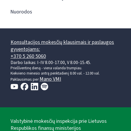
Nuorodos
Konsultacijos mokesčių klausimais ir paslaugos
gyventojams:
+370 5 260 5060
Darbo laikas: I-IV 8.00-17.00, V 8.00-15.45.
Prieššventinę dieną - viena valanda trumpiau.
Kiekvieno mėnesio antrą penktadienį 8.00 val. - 12.00 val.
Mano VMI
Paklausimas per
Valstybinė mokesčių inspekcija prie Lietuvos
Respublikos finansų ministerijos