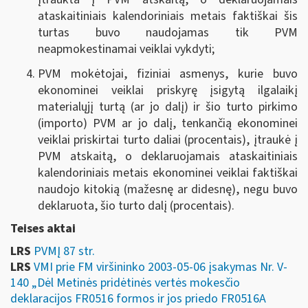
ataskaitiniais kalendoriniais metais faktiškai šis
turtas buvo naudojamas tik PVM
neapmokestinamai veiklai vykdyti;
PVM mokėtojai, fiziniai asmenys, kurie buvo
ekonominei veiklai priskyrę įsigytą ilgalaikį
materialųjį turtą (ar jo dalį) ir šio turto pirkimo
(importo) PVM ar jo dalį, tenkančią ekonominei
veiklai priskirtai turto daliai (procentais), įtraukė į
PVM atskaitą, o deklaruojamais ataskaitiniais
kalendoriniais metais ekonominei veiklai faktiškai
naudojo kitokią (mažesnę ar didesnę), negu buvo
deklaruota, šio turto dalį (procentais).
Teises aktai
LRS
PVMĮ 87 str.
LRS
VMI prie FM viršininko 2003-05-06 įsakymas Nr. V-
140 „Dėl Metinės pridėtinės vertės mokesčio
deklaracijos FR0516 formos ir jos priedo FR0516A