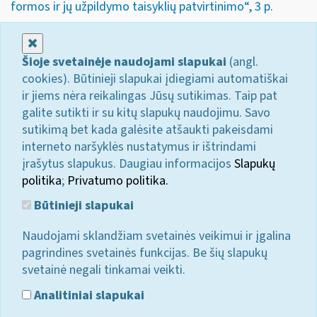
formos ir jų užpildymo taisyklių patvirtinimo“, 3 p.
Uždaryti
Šioje svetainėje naudojami slapukai
(angl.
cookies). Būtinieji slapukai įdiegiami automatiškai
ir jiems nėra reikalingas Jūsų sutikimas. Taip pat
galite sutikti ir su kitų slapukų naudojimu. Savo
sutikimą bet kada galėsite atšaukti pakeisdami
interneto naršyklės nustatymus ir ištrindami
įrašytus slapukus. Daugiau informacijos
Slapukų
politika
;
Privatumo politika.
Būtinieji slapukai
Naudojami sklandžiam svetainės veikimui ir įgalina
pagrindines svetainės funkcijas. Be šių slapukų
svetainė negali tinkamai veikti.
Analitiniai slapukai