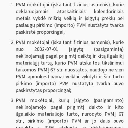
PVM mokėtojai (įskaitant fizinius asmenis), kurie
deklaruojamais ataskaitiniais kalendoriniais
metais vykdė mišrią veiklą ir įsigytų prekių bei
paslaugų pirkimo (importo) PVM nustatyta tvarka
paskirstė proporcingai;
PVM mokėtojai (įskaitant fizinius asmenis), kurie
nuo 2002-07-01 įsigytą (pasigamintą)
nekilnojamąjį pagal prigimtį daiktą ir kitą ilgalaikį
materialųjį turtą, kurio PVM atskaitos tikslinimui
taikomos PVMĮ 67 str. nuostatos, naudojo ne vien
PVM apmokestinamai veiklai vykdyti ir šio turto
pirkimo (importo) PVM nustatyta tvarka buvo
paskirstytas proporcingai;
PVM mokėtojai, kurių įsigyto (pasigaminto)
nekilnojamojo pagal prigimtį daikto ir kito
ilgalaikio materialiojo turto, nurodyto PVMĮ 67
str., pirkimo (importo) PVM ar jo dalis buvo
įtraukta į PVM atskaitą, o deklaruojamais