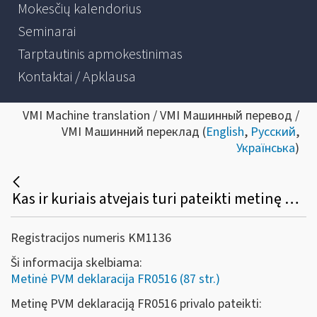
Mokesčių kalendorius
Seminarai
Tarptautinis apmokestinimas
Kontaktai / Apklausa
VMI Machine translation / VMI Машинный перевод /
VMI Машинний переклад (
English
,
Русский
,
Українська
)
Kas ir kuriais atvejais turi pateikti metinę PVM deklaraciją (forma FR0516)?
Registracijos numeris KM1136
Ši informacija skelbiama:
Metinė PVM deklaracija FR0516 (87 str.)
Metinę PVM deklaraciją FR0516 privalo pateikti: