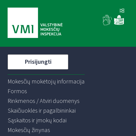
Prisijungti
Mokesčių mokėtojų informacija
Formos
Rinkmenos / Atviri duomenys
Skaičiuoklės ir pagalbininkai
Sąskaitos ir įmokų kodai
Mokesčių žinynas