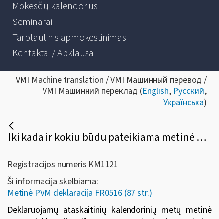
Mokesčių kalendorius
Seminarai
Tarptautinis apmokestinimas
Kontaktai / Apklausa
VMI Machine translation / VMI Машинный перевод /
VMI Машинний переклад (
English
,
Русский
,
Українська
)
Iki kada ir kokiu būdu pateikiama metinė PVM deklaracija (FR0516) ir jos priedas (FR0516A)?
Registracijos numeris KM1121
Ši informacija skelbiama:
Metinė PVM deklaracija FR0516 (87 str.)
Deklaruojamų ataskaitinių kalendorinių metų metinė