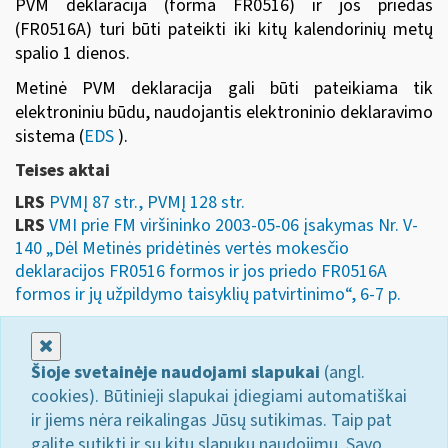
PVM deklaracija (forma FR0516) ir jos priedas
(FR0516A) turi būti pateikti iki kitų kalendorinių metų
spalio 1 dienos.
Metinė PVM deklaracija gali būti pateikiama tik
elektroniniu būdu, naudojantis
elektroninio deklaravimo
sistema
(
EDS
).
Teises aktai
LRS
PVMĮ 87 str., PVMĮ 128 str.
LRS
VMI prie FM viršininko 2003-05-06 įsakymas Nr. V-
140 „Dėl Metinės pridėtinės vertės mokesčio
deklaracijos FR0516 formos ir jos priedo FR0516A
formos ir jų užpildymo taisyklių patvirtinimo“, 6-7 p.
Uždaryti
Šioje svetainėje naudojami slapukai
(angl.
cookies). Būtinieji slapukai įdiegiami automatiškai
ir jiems nėra reikalingas Jūsų sutikimas. Taip pat
galite sutikti ir su kitų slapukų naudojimu. Savo