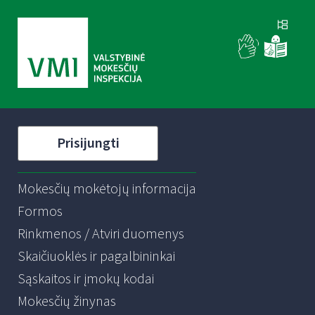
Prisijungti
Mokesčių mokėtojų informacija
Formos
Rinkmenos / Atviri duomenys
Skaičiuoklės ir pagalbininkai
Sąskaitos ir įmokų kodai
Mokesčių žinynas