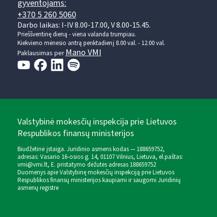
gyventojams:
+370 5 260 5060
Darbo laikas: I-IV 8.00-17.00, V 8.00-15.45.
Prieššventinę dieną - viena valanda trumpiau.
Kiekvieno mėnesio antrą penktadienį 8.00 val. - 12.00 val.
Mano VMI
Paklausimas per
Valstybinė mokesčių inspekcija prie Lietuvos
Respublikos finansų ministerijos
Biudžetinė įstaiga. Juridinio asmens kodas — 188659752,
adresas: Vasario 16-osios g. 14, 01107 Vilnius, Lietuva, el.paštas:
vmi@vmi.lt
, E. pristatymo dėžutės adresas 188659752
Duomenys apie Valstybinę mokesčių inspekciją prie Lietuvos
Respublikos finansų ministerijos kaupiami ir saugomi Juridinių
asmenų registre