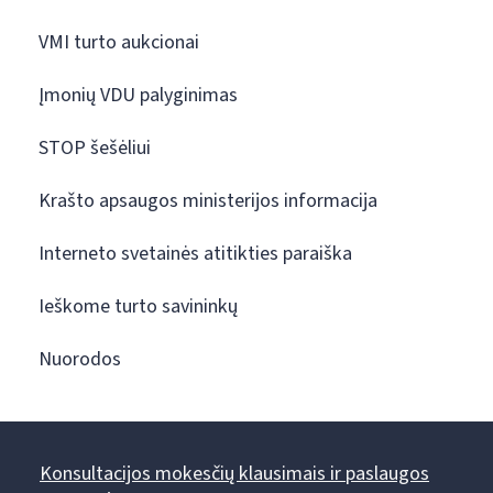
VMI turto aukcionai
Įmonių VDU palyginimas
STOP šešėliui
Krašto apsaugos ministerijos informacija
Interneto svetainės atitikties paraiška
Ieškome turto savininkų
Nuorodos
Konsultacijos mokesčių klausimais ir paslaugos