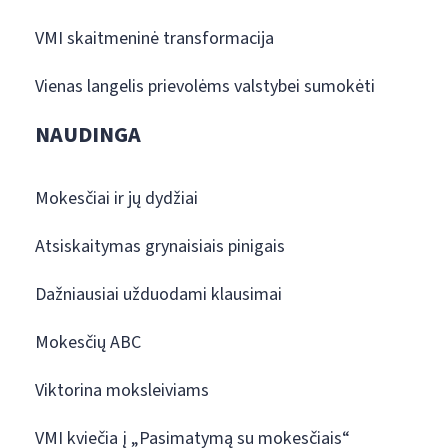
VMI skaitmeninė transformacija
Vienas langelis prievolėms valstybei sumokėti
NAUDINGA
Mokesčiai ir jų dydžiai
Atsiskaitymas grynaisiais pinigais
Dažniausiai užduodami klausimai
Mokesčių ABC
Viktorina moksleiviams
VMI kviečia į „Pasimatymą su mokesčiais“