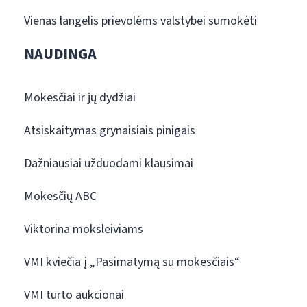
Vienas langelis prievolėms valstybei sumokėti
NAUDINGA
Mokesčiai ir jų dydžiai
Atsiskaitymas grynaisiais pinigais
Dažniausiai užduodami klausimai
Mokesčių ABC
Viktorina moksleiviams
VMI kviečia į „Pasimatymą su mokesčiais“
VMI turto aukcionai