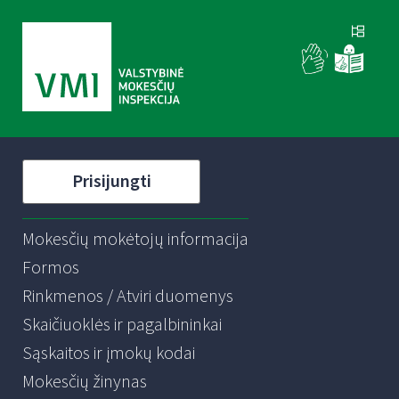
Prisijungti
Mokesčių mokėtojų informacija
Formos
Rinkmenos / Atviri duomenys
Skaičiuoklės ir pagalbininkai
Sąskaitos ir įmokų kodai
Mokesčių žinynas