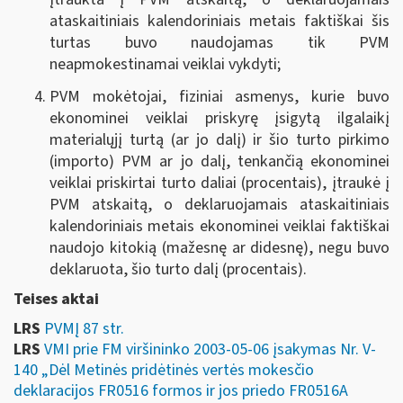
ataskaitiniais kalendoriniais metais faktiškai šis
turtas buvo naudojamas tik PVM
neapmokestinamai veiklai vykdyti;
PVM mokėtojai, fiziniai asmenys, kurie buvo
ekonominei veiklai priskyrę įsigytą ilgalaikį
materialųjį turtą (ar jo dalį) ir šio turto pirkimo
(importo) PVM ar jo dalį, tenkančią ekonominei
veiklai priskirtai turto daliai (procentais), įtraukė į
PVM atskaitą, o deklaruojamais ataskaitiniais
kalendoriniais metais ekonominei veiklai faktiškai
naudojo kitokią (mažesnę ar didesnę), negu buvo
deklaruota, šio turto dalį (procentais).
Teises aktai
LRS
PVMĮ 87 str.
LRS
VMI prie FM viršininko 2003-05-06 įsakymas Nr. V-
140 „Dėl Metinės pridėtinės vertės mokesčio
deklaracijos FR0516 formos ir jos priedo FR0516A