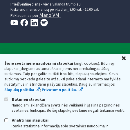
Prieššventinę dieną - viena valanda trumpiau.
Kiekvieno mėnesio antrą penktadienį 8.00 val. - 12.00 val.
Mano VMI
Paklausimas per
Valstybinė mokesčių inspekcija prie Lietuvos
U
Respublikos finansų ministerijos
Šioje svetainėje naudojami slapukai
(angl. cookies). Būtinieji
slapukai įdiegiami automatiškai ir jiems nėra reikalingas Jūsų
Biudžetinė įstaiga. Juridinio asmens kodas — 188659752,
sutikimas. Taip pat galite sutikti ir su kitų slapukų naudojimu. Savo
adresas: Vasario 16-osios g. 14, 01107 Vilnius, Lietuva, el.paštas:
sutikimą bet kada galėsite atšaukti pakeisdami interneto naršyklės
vmi@vmi.lt
, E. pristatymo dėžutės adresas 188659752
nustatymus ir ištrindami įrašytus slapukus. Daugiau informacijos
Duomenys apie Valstybinę mokesčių inspekciją prie Lietuvos
Slapukų politika
;
Privatumo politika.
Respublikos finansų ministerijos kaupiami ir saugomi Juridinių
asmenų registre
Būtinieji slapukai
Naudojami sklandžiam svetainės veikimui ir įgalina pagrindines
svetainės funkcijas. Be šių slapukų svetainė negali tinkamai veikti.
Analitiniai slapukai
Renka statistinę informaciją apie svetainės naudojimą ir