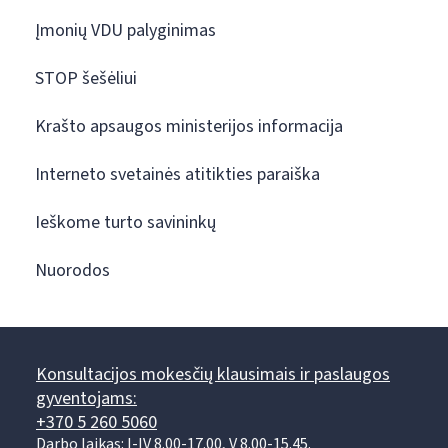
Įmonių VDU palyginimas
STOP šešėliui
Krašto apsaugos ministerijos informacija
Interneto svetainės atitikties paraiška
Ieškome turto savininkų
Nuorodos
Konsultacijos mokesčių klausimais ir paslaugos
gyventojams:
+370 5 260 5060
Darbo laikas: I-IV 8.00-17.00, V 8.00-15.45.