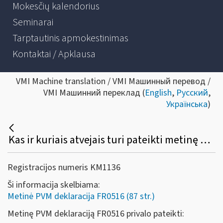
Mokesčių kalendorius
Seminarai
Tarptautinis apmokestinimas
Kontaktai / Apklausa
VMI Machine translation / VMI Машинный перевод /
VMI Машинний переклад (
English
,
Русский
,
Українська
)
Kas ir kuriais atvejais turi pateikti metinę PVM deklaraciją (forma FR0516)?
Registracijos numeris KM1136
Ši informacija skelbiama:
Metinė PVM deklaracija FR0516 (87 str.)
Metinę PVM deklaraciją FR0516 privalo pateikti: