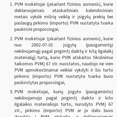
PVM mokėtojai (įskaitant fizinius asmenis), kurie
deklaruojamais ataskaitiniais kalendoriniais
metais vykdė mišrią veiklą ir įsigytų prekių bei
paslaugų pirkimo (importo) PVM nustatyta tvarka
paskirstė proporcingai;
PVM mokėtojai (įskaitant fizinius asmenis), kurie
nuo 2002-07-01 įsigytą (pasigamintą)
nekilnojamąjį pagal prigimtį daiktą ir kitą ilgalaikį
materialųjį turtą, kurio PVM atskaitos tikslinimui
taikomos PVMĮ 67 str. nuostatos, naudojo ne vien
PVM apmokestinamai veiklai vykdyti ir šio turto
pirkimo (importo) PVM nustatyta tvarka buvo
paskirstytas proporcingai;
PVM mokėtojai, kurių įsigyto (pasigaminto)
nekilnojamojo pagal prigimtį daikto ir kito
ilgalaikio materialiojo turto, nurodyto PVMĮ 67
str., pirkimo (importo) PVM ar jo dalis buvo
įtraukta į PVM atskaitą, o deklaruojamais