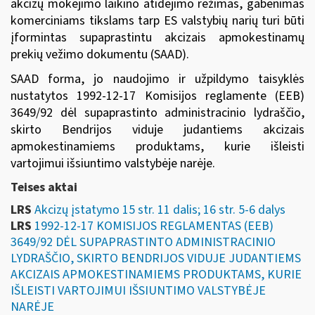
akcizų mokėjimo laikino atidėjimo režimas, gabenimas
komerciniams tikslams tarp ES valstybių narių turi būti
įformintas supaprastintu akcizais apmokestinamų
prekių vežimo dokumentu (SAAD).
SAAD forma, jo naudojimo ir užpildymo taisyklės
nustatytos
1992-12-17 Komisijos reglamente (EEB)
3649/92
dėl supaprastinto administracinio lydraščio,
skirto Bendrijos viduje judantiems akcizais
apmokestinamiems produktams, kurie išleisti
vartojimui išsiuntimo valstybėje narėje.
Teises aktai
LRS
Akcizų įstatymo 15 str. 11 dalis; 16 str. 5-6 dalys
LRS
1992-12-17 KOMISIJOS REGLAMENTAS (EEB)
3649/92 DĖL SUPAPRASTINTO ADMINISTRACINIO
LYDRAŠČIO, SKIRTO BENDRIJOS VIDUJE JUDANTIEMS
AKCIZAIS APMOKESTINAMIEMS PRODUKTAMS, KURIE
IŠLEISTI VARTOJIMUI IŠSIUNTIMO VALSTYBĖJE
NARĖJE