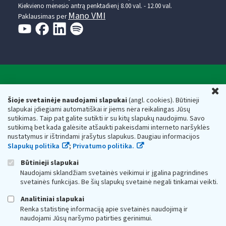
Kiekvieno mėnesio antrą penktadienį 8.00 val. - 12.00 val.
Mano VMI
Paklausimas per
Valstybinė mokesčių inspekcija prie Lietuvos
U
Respublikos finansų ministerijos
Šioje svetainėje naudojami slapukai
(angl. cookies). Būtinieji
slapukai įdiegiami automatiškai ir jiems nėra reikalingas Jūsų
Biudžetinė įstaiga. Juridinio asmens kodas — 188659752,
sutikimas. Taip pat galite sutikti ir su kitų slapukų naudojimu. Savo
adresas: Vasario 16-osios g. 14, 01107 Vilnius, Lietuva, el.paštas:
sutikimą bet kada galėsite atšaukti pakeisdami interneto naršyklės
vmi@vmi.lt
, E. pristatymo dėžutės adresas 188659752
nustatymus ir ištrindami įrašytus slapukus. Daugiau informacijos
Duomenys apie Valstybinę mokesčių inspekciją prie Lietuvos
Slapukų politika
;
Privatumo politika.
Respublikos finansų ministerijos kaupiami ir saugomi Juridinių
asmenų registre
Būtinieji slapukai
Naudojami sklandžiam svetainės veikimui ir įgalina pagrindines
svetainės funkcijas. Be šių slapukų svetainė negali tinkamai veikti.
Analitiniai slapukai
Renka statistinę informaciją apie svetainės naudojimą ir
naudojami Jūsų naršymo patirties gerinimui.