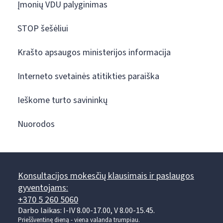
Įmonių VDU palyginimas
STOP šešėliui
Krašto apsaugos ministerijos informacija
Interneto svetainės atitikties paraiška
Ieškome turto savininkų
Nuorodos
Konsultacijos mokesčių klausimais ir paslaugos
gyventojams:
+370 5 260 5060
Darbo laikas: I-IV 8.00-17.00, V 8.00-15.45.
Prieššventinę dieną - viena valanda trumpiau.