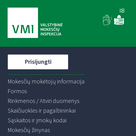
Prisijungti
Mokesčių mokėtojų informacija
Formos
Rinkmenos / Atviri duomenys
Skaičiuoklės ir pagalbininkai
Sąskaitos ir įmokų kodai
Mokesčių žinynas