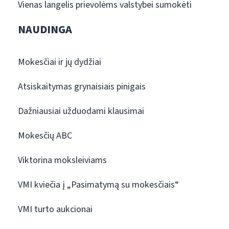
Vienas langelis prievolėms valstybei sumokėti
NAUDINGA
Mokesčiai ir jų dydžiai
Atsiskaitymas grynaisiais pinigais
Dažniausiai užduodami klausimai
Mokesčių ABC
Viktorina moksleiviams
VMI kviečia į „Pasimatymą su mokesčiais“
VMI turto aukcionai