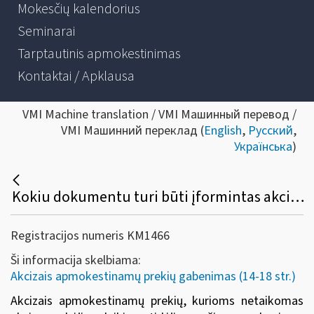
Mokesčių kalendorius
Seminarai
Tarptautinis apmokestinimas
Kontaktai / Apklausa
VMI Machine translation / VMI Машинный перевод /
VMI Машинний переклад (
English
,
Русский
,
Українська
)
Kokiu dokumentu turi būti įformintas akcizais apmokestinamų prekių, kurioms netaikomas akcizų mokėjimo laikino atidėjimo režimas, gabenimas komerciniams tikslams tarp ES valstybių narių?
Registracijos numeris KM1466
Ši informacija skelbiama:
Akcizais apmokestinamų prekių gabenimas (14-18 str.)
Akcizais apmokestinamų prekių, kurioms netaikomas