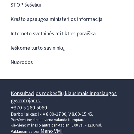
STOP šešėliui
Krašto apsaugos ministerijos informacija
Interneto svetainės atitikties paraiška
Ieškome turto savininkų
Nuorodos
Konsultacijos mokesčių klausimais ir paslaugos
gyventojams:
+370 5 260 5060
Darbo laikas: I-IV 8.00-17.00, V 8.00-15.45.
Prieššventinę dieną - viena valanda trumpiau.
Kiekvieno mėnesio antrą penktadienį 8.00 val. - 12.00 val.
Mano VMI
Paklausimas per