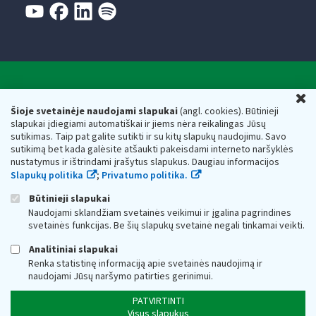
Valstybinė mokesčių inspekcija prie Lietuvos
U
Respublikos finansų ministerijos
Šioje svetainėje naudojami slapukai
(angl. cookies). Būtinieji
slapukai įdiegiami automatiškai ir jiems nėra reikalingas Jūsų
Biudžetinė įstaiga. Juridinio asmens kodas — 188659752,
sutikimas. Taip pat galite sutikti ir su kitų slapukų naudojimu. Savo
adresas: Vasario 16-osios g. 14, 01107 Vilnius, Lietuva, el.paštas:
sutikimą bet kada galėsite atšaukti pakeisdami interneto naršyklės
vmi@vmi.lt
, E. pristatymo dėžutės adresas 188659752
nustatymus ir ištrindami įrašytus slapukus. Daugiau informacijos
Duomenys apie Valstybinę mokesčių inspekciją prie Lietuvos
Slapukų politika
;
Privatumo politika.
Respublikos finansų ministerijos kaupiami ir saugomi Juridinių
asmenų registre
Būtinieji slapukai
Naudojami sklandžiam svetainės veikimui ir įgalina pagrindines
svetainės funkcijas. Be šių slapukų svetainė negali tinkamai veikti.
Analitiniai slapukai
Renka statistinę informaciją apie svetainės naudojimą ir
naudojami Jūsų naršymo patirties gerinimui.
PATVIRTINTI
Visus slapukus