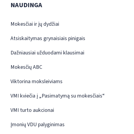
NAUDINGA
Mokesčiai ir jų dydžiai
Atsiskaitymas grynaisiais pinigais
Dažniausiai užduodami klausimai
Mokesčių ABC
Viktorina moksleiviams
VMI kviečia į „Pasimatymą su mokesčiais“
VMI turto aukcionai
Įmonių VDU palyginimas