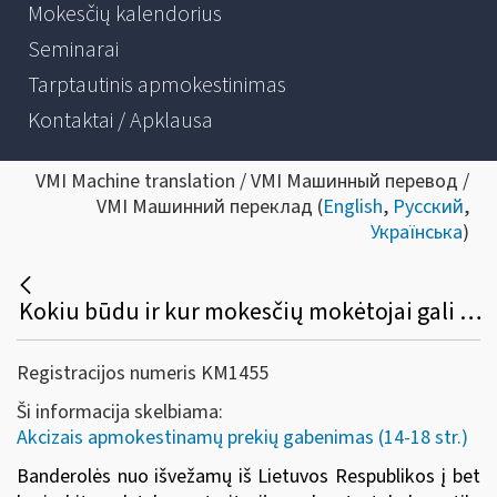
Mokesčių kalendorius
Seminarai
Tarptautinis apmokestinimas
Kontaktai / Apklausa
VMI Machine translation / VMI Машинный перевод /
VMI Машинний переклад (
English
,
Русский
,
Українська
)
Kokiu būdu ir kur mokesčių mokėtojai gali pateikti prašymo AKC404 formą dėl paženklintų Lietuvos banderolėmis akcizais apmokestinamų prekių išvežimo leidimo išdavimo?
Registracijos numeris KM1455
Ši informacija skelbiama:
Akcizais apmokestinamų prekių gabenimas (14-18 str.)
Banderolės nuo išvežamų iš Lietuvos Respublikos į bet