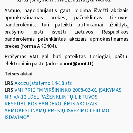
Asmuo, pageidaujantis gauti leidimą išvežti akcizais
apmokestinamas prekes, paženklintas Lietuvos
banderolėmis, turi pateikti atitinkamai užpildytą
prašymo leisti išvežti Lietuvos Respublikos
banderolėmis paženklintas akcizais apmokestinamas
prekes (forma AKC404).
Prašymas VMI gali būti pateiktas tiesiogiai, paštu,
elektroniniu paštu (adresu
vmi@vmi.lt
).
Teises aktai
LRS
Akcizų įstatymo 14-18 str.
LRS
VMI PRIE FM VIRŠININKO 2008-02-01 ĮSAKYMAS
NR. VA-12 „DĖL PAŽENKLINTŲ LIETUVOS
RESPUBLIKOS BANDEROLĖMIS AKCIZAIS
APMOKESTINAMŲ PREKIŲ IŠVEŽIMO LEIDIMO
IŠDAVIMO“