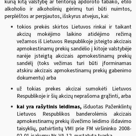
kurią kitą valstybę ar teritoriją apdoroto tabako, etilo
alkoholio ir alkoholinių gėrimų turi būti nuimtos,
perplėštos ar perpjautos, išskyrus atvejus, kai:
tokios prekės skirtos Lietuvos rinkai ir taikant
akcizų mokėjimo laikino atidėjimo režimą
vežamos iš Lietuvos Respublikoje įsteigto akcizais
apmokestinamų prekių sandėlio į kitoje valstybėje
narėje įsteigtą akcizais apmokestinamų prekių
sandėlį (toks vežimas turi būti įforminamas
atskiru akcizais apmokestinamų prekių gabenimo
dokumentu) arba
už tokias prekes akcizai sumokėti Lietuvos
Respublikoje ir šių akcizų neprašoma grąžinti, arba
kai yra rašytinis leidimas,
išduotas Paženklintų
Lietuvos Respublikos banderolėmis akcizais
apmokestinamų prekių išvežimo leidimo išdavimo
taisyklių, patvirtintų
VMI prie FM viršininko 2008-
02-01 įsakymu Nr. VA-12
, nustatyta tvarka.