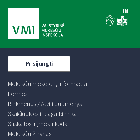
Prisijungti
Mokesčių mokėtojų informacija
Formos
Rinkmenos / Atviri duomenys
Skaičiuoklės ir pagalbininkai
Sąskaitos ir įmokų kodai
Mokesčių žinynas