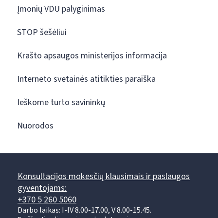
Įmonių VDU palyginimas
STOP šešėliui
Krašto apsaugos ministerijos informacija
Interneto svetainės atitikties paraiška
Ieškome turto savininkų
Nuorodos
Konsultacijos mokesčių klausimais ir paslaugos
gyventojams:
+370 5 260 5060
Darbo laikas: I-IV 8.00-17.00, V 8.00-15.45.