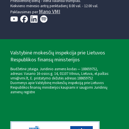
Prieššventinę dieną - viena valanda trumpiau.
Kiekvieno mėnesio antrą penktadienį 8.00 val. - 12.00 val.
Mano VMI
Paklausimas per
Valstybinė mokesčių inspekcija prie Lietuvos
Respublikos finansų ministerijos
Biudžetinė įstaiga. Juridinio asmens kodas — 188659752,
adresas: Vasario 16-osios g. 14, 01107 Vilnius, Lietuva, el.paštas:
vmi@vmi.lt
, E. pristatymo dėžutės adresas 188659752
Duomenys apie Valstybinę mokesčių inspekciją prie Lietuvos
Respublikos finansų ministerijos kaupiami ir saugomi Juridinių
asmenų registre