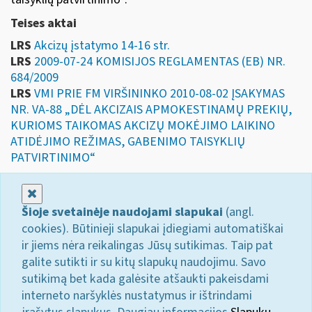
Teises aktai
LRS
Akcizų įstatymo 14-16 str.
LRS
2009-07-24 KOMISIJOS REGLAMENTAS (EB) NR.
684/2009
LRS
VMI PRIE FM VIRŠININKO 2010-08-02 ĮSAKYMAS
NR. VA-88 „DĖL AKCIZAIS APMOKESTINAMŲ PREKIŲ,
KURIOMS TAIKOMAS AKCIZŲ MOKĖJIMO LAIKINO
ATIDĖJIMO REŽIMAS, GABENIMO TAISYKLIŲ
PATVIRTINIMO“
Uždaryti
Šioje svetainėje naudojami slapukai
(angl.
cookies). Būtinieji slapukai įdiegiami automatiškai
ir jiems nėra reikalingas Jūsų sutikimas. Taip pat
galite sutikti ir su kitų slapukų naudojimu. Savo
sutikimą bet kada galėsite atšaukti pakeisdami
interneto naršyklės nustatymus ir ištrindami