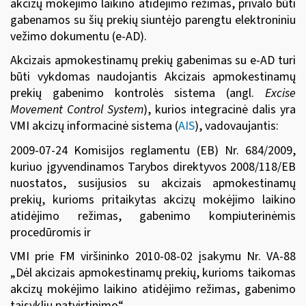
akcizų mokėjimo laikino atidėjimo režimas, privalo būti
gabenamos su šių prekių siuntėjo parengtu elektroniniu
vežimo dokumentu (e-AD).
Akcizais apmokestinamų prekių gabenimas su e-AD turi
būti vykdomas naudojantis Akcizais apmokestinamų
prekių gabenimo kontrolės sistema (angl.
Excise
Movement Control System
), kurios integracinė dalis yra
VMI akcizų informacinė sistema (
AIS
), vadovaujantis:
2009-0
7-24
Komisijos reglamentu (EB) Nr. 684/2009
,
kuriuo įgyvendinamos Tarybos direktyvos 2008/118/EB
nuostatos, susijusios su akcizais apmokestinamų
prekių, kurioms pritaikytas akcizų mokėjimo laikino
atidėjimo režimas, gabenimo kompiuterinėmis
procedūromis ir
VMI prie FM viršininko 2010-08-02 įsakymu Nr. VA-88
„Dėl akcizais apmokestinamų prekių, kurioms taikomas
akcizų mokėjimo laikino atidėjimo režimas, gabenimo
taisyklių patvirtinimo“.