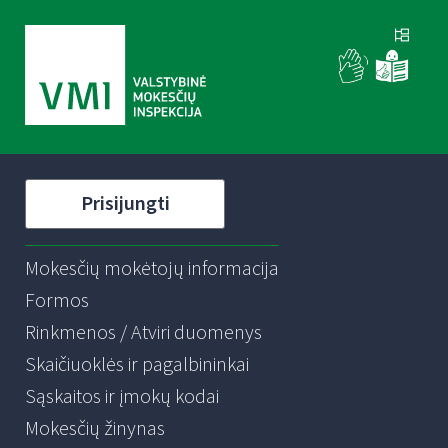
Prisijungti
Mokesčių mokėtojų informacija
Formos
Rinkmenos / Atviri duomenys
Skaičiuoklės ir pagalbininkai
Sąskaitos ir įmokų kodai
Mokesčių žinynas