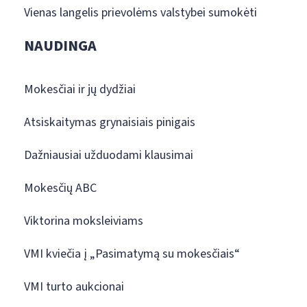
Vienas langelis prievolėms valstybei sumokėti
NAUDINGA
Mokesčiai ir jų dydžiai
Atsiskaitymas grynaisiais pinigais
Dažniausiai užduodami klausimai
Mokesčių ABC
Viktorina moksleiviams
VMI kviečia į „Pasimatymą su mokesčiais“
VMI turto aukcionai