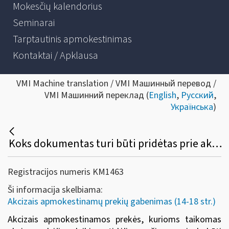
Mokesčių kalendorius
Seminarai
Tarptautinis apmokestinimas
Kontaktai / Apklausa
VMI Machine translation / VMI Машинный перевод /
VMI Машинний переклад (
English
,
Русский
,
Українська
)
Koks dokumentas turi būti pridėtas prie akcizais apmokestinamų prekių, gabenamų taikant akcizų mokėjimo laikino atidėjimo režimą?
Registracijos numeris KM1463
Ši informacija skelbiama:
Akcizais apmokestinamų prekių gabenimas (14-18 str.)
Akcizais apmokestinamos prekės, kurioms taikomas