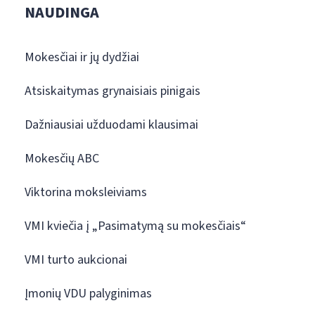
NAUDINGA
Mokesčiai ir jų dydžiai
Atsiskaitymas grynaisiais pinigais
Dažniausiai užduodami klausimai
Mokesčių ABC
Viktorina moksleiviams
VMI kviečia į „Pasimatymą su mokesčiais“
VMI turto aukcionai
Įmonių VDU palyginimas