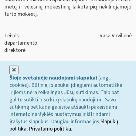
metų ir vėlesnių mokestinių laikotarpių nekilnojamojo
turto mokestį.
Teisės
Rasa Virvilienė
departamento
direktorė
Uždaryti
Šioje svetainėje naudojami slapukai
(angl.
cookies). Būtinieji slapukai įdiegiami automatiškai
ir jiems nėra reikalingas Jūsų sutikimas. Taip pat
galite sutikti ir su kitų slapukų naudojimu. Savo
sutikimą bet kada galėsite atšaukti pakeisdami
interneto naršyklės nustatymus ir ištrindami
įrašytus slapukus. Daugiau informacijos
Slapukų
politika
;
Privatumo politika.