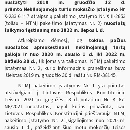
nustatyti 2019 m. gruodžio 12 d.
priimto Nekilnojamojo turto mokesčio įstatymo
Nr.
X-233 6 ir 7 straipsnių pakeitimo įstatymo Nr. XIII-2653
(toliau – NTMĮ pakeitimo įstatymas Nr. 2)
nuostatų
taikymo tęstinumą nuo 2022 m. liepos 1 d.
Atkreipiame dėmesį, jog
tokios pačios
nuostatos apmokestinant nekilnojamąjį turtą
galioja ir nuo 2020 m. sausio 1 d. iki 2022 m.
birželio 30 d.
, tik joms yra taikomas NTMĮ pakeitimo
įstatymas Nr. 2, kurio informacinis pranešimas buvo
išleistas 2019 m. gruodžio 30 d. raštu Nr. RM-38145.
NTMĮ pakeitimo įstatymas Nr. 1 yra priimtas
atsižvelgiant į Lietuvos Respublikos Konstitucinio
Teismo 2021 m. gegužės 13 d. nutarimo Nr. KT67-
N6/2021 nuostatas, pagal kurias pripažinta, kad
Lietuvos Respublikos Konstitucijai prieštarauja NTMĮ
pakeitimo įstatymo Nr. 2 įsigaliojimas nuo 2020 m.
sausio 1 d., pažeidžiant šiuo metu mokesčių teisės