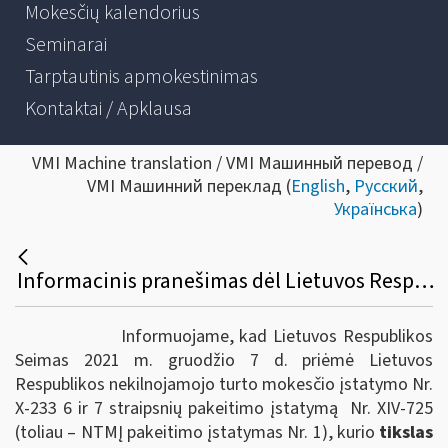
Mokesčių kalendorius
Seminarai
Tarptautinis apmokestinimas
Kontaktai / Apklausa
VMI Machine translation / VMI Машинный перевод /
VMI Машинний переклад (
English
,
Русский
,
Українська
)
Informacinis pranešimas dėl Lietuvos Respublikos nekilnojamojo turto mokesčio įstatymo nuostatų pakeitimo
Informuojame, kad Lietuvos Respublikos
Seimas 2021 m. gruodžio 7 d. priėmė Lietuvos
Respublikos nekilnojamojo turto mokesčio įstatymo Nr.
X-233 6 ir 7 straipsnių pakeitimo įstatymą Nr. XIV-725
(toliau – NTMĮ pakeitimo įstatymas Nr. 1), kurio
tikslas