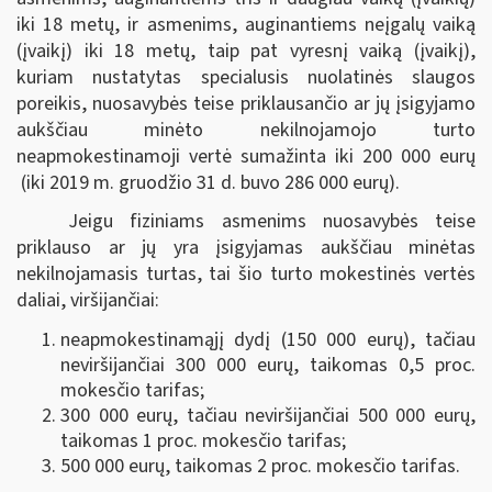
iki 18 metų, ir asmenims, auginantiems neįgalų vaiką
(įvaikį) iki 18 metų, taip pat vyresnį vaiką (įvaikį),
kuriam nustatytas specialusis nuolatinės slaugos
poreikis, nuosavybės teise priklausančio ar jų įsigyjamo
aukščiau minėto nekilnojamojo turto
neapmokestinamoji vertė sumažinta iki 200 000 eurų
(iki 2019 m. gruodžio 31 d. buvo 286 000 eurų).
Jeigu fiziniams asmenims nuosavybės teise
priklauso ar jų yra įsigyjamas aukščiau minėtas
nekilnojamasis turtas, tai šio turto mokestinės vertės
daliai, viršijančiai:
neapmokestinamąjį dydį (150 000 eurų), tačiau
neviršijančiai 300 000 eurų, taikomas 0,5 proc.
mokesčio tarifas;
300 000 eurų, tačiau neviršijančiai 500 000 eurų,
taikomas 1 proc. mokesčio tarifas;
500 000 eurų, taikomas 2 proc. mokesčio tarifas.