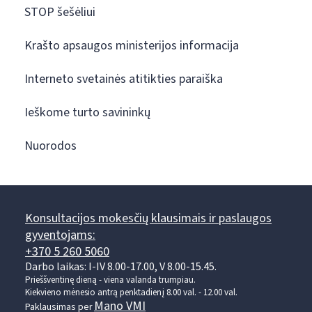
STOP šešėliui
Krašto apsaugos ministerijos informacija
Interneto svetainės atitikties paraiška
Ieškome turto savininkų
Nuorodos
Konsultacijos mokesčių klausimais ir paslaugos
gyventojams:
+370 5 260 5060
Darbo laikas: I-IV 8.00-17.00, V 8.00-15.45.
Prieššventinę dieną - viena valanda trumpiau.
Kiekvieno mėnesio antrą penktadienį 8.00 val. - 12.00 val.
Mano VMI
Paklausimas per