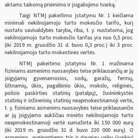
aktams taikomą priėmimo ir įsigaliojimo tvarką.
Taigi NTMĮ pakeitimo įstatymu Nr. 1 keičiama
minimali nekilnojamojo turto mokesčio tarifo, kurį
nustato savivaldybės taryba, riba, t. y. nustatoma, jog
nekilnojamojo turto mokesčio tarifas yra nuo 0,5 proc.
(iki 2019 m. gruodžio 31 d. buvo 0,3 proc.) iki 3 proc.
nekilnojamojo turto mokestinės vertės.
NTMĮ pakeitimo įstatymu Nr. 1 mažinama
fiziniams asmenims nuosavybės teise priklausančių ar jų
įsigyjamų gyvenamosios, sodų, garažų, fermų,
šiltnamių, ūkio, pagalbinio ūkio, mokslo, religinės,
poilsio paskirties statinių (patalpų), žuvininkystės
statinių ir inžinerinių statinių neapmokestinamoji vertė,
t. y. fiziniams asmenims nuosavybės teise priklausančio
ar jų įsigyjamo aukščiau minėto nekilnojamojo turto
neapmokestinamoji vertė sumažinta iki 150 000 eurų
(iki 2019 m. gruodžio 31 d. buvo 220 000 eurų). O
asmenims, auginantiems tris ir daugiau vaikų (įvaikių)