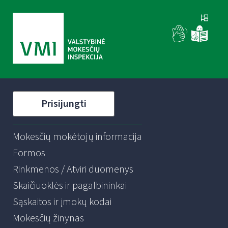
Prisijungti
Mokesčių mokėtojų informacija
Formos
Rinkmenos / Atviri duomenys
Skaičiuoklės ir pagalbininkai
Sąskaitos ir įmokų kodai
Mokesčių žinynas