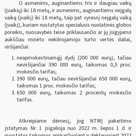
O asmenims, auginantiems tris ir daugiau vaikų
(įvaikių) iki 18 metų, ir asmenims, auginantiems neįgalų
vaiką (įvaikį) iki 18 metų, taip pat vyresnį neįgalų vaiką
(įvaikį), kuriam nustatytas specialusis nuolatinės globos
poreikis, nuosavybės teise priklausančio ar jų įsigyjamo
aukščiau minėto nekilnojamojo turto vertės daliai,
viršijančiai:
neapmokestinamąjį dydį (200 000 eurų), tačiau
neviršijančiai 390 000 eurų, taikomas 0,5 proc.
mokesčio tarifas;
390 000 eurų, tačiau neviršijančiai 650 000 eurų,
taikomas 1 proc. mokesčio tarifas;
650 000 eurų, taikomas 2 procentų mokesčio
tarifas.
Atkreipiame dėmesį, jog NTMĮ pakeitimo
įstatymas Nr. 1 įsigalioja nuo 2022 m. liepos 1 d. ir
nuostatos taikomos apskaičiuojant ir deklaruojant 2022