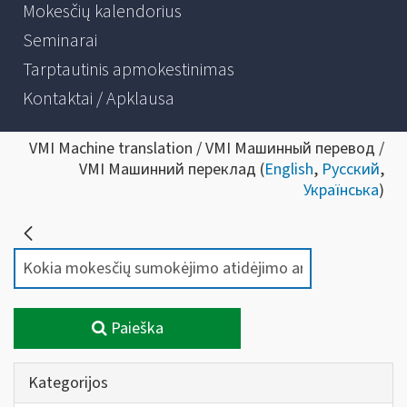
Mokesčių kalendorius
Seminarai
Tarptautinis apmokestinimas
Kontaktai / Apklausa
VMI Machine translation / VMI Машинный перевод /
VMI Машинний переклад (
English
,
Русский
,
Українська
)
Paieška
Kategorijos