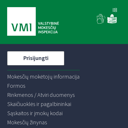
Prisijungti
Mokesčių mokėtojų informacija
Formos
Rinkmenos / Atviri duomenys
Skaičiuoklės ir pagalbininkai
Sąskaitos ir įmokų kodai
Mokesčių žinynas