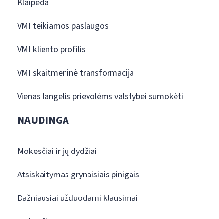
Klaipėda
VMI teikiamos paslaugos
VMI kliento profilis
VMI skaitmeninė transformacija
Vienas langelis prievolėms valstybei sumokėti
NAUDINGA
Mokesčiai ir jų dydžiai
Atsiskaitymas grynaisiais pinigais
Dažniausiai užduodami klausimai