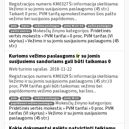
Registracijos numeris KM0327 Ši informacija skelbiama:
Vežimo ir su jomis susijusioms paslaugoms (45 str.)
Taikant 0 proc. PVM tarifą apmokestinamos šios pašto
vežimo bei susijusios papildomos...
pvm
0 proc
vežimo paslaugos
pvmį 45 str 4 d
pašto paslaugos
Mokesčių žinyno kategorijos:
Pridėtinės
pašto siuntos
vertės mokestis » PVM tarifai » 0 proc. PVM tarifas (VI
skyrius) » Vežimo ir su jomis susijusioms paslaugoms (45
str.)
Kurioms vežimo paslaugoms
ir
su jomis
susijusiems sandoriams gali būti taikomas 0
Web turinio sąrašas
2018-11-22
Registracijos numeris KM0329 Ši informacija skelbiama:
Vežimo ir su jomis susijusioms paslaugoms (45 str.) 0
proc. PVM tarifas gali būti taikomas: vežimo bei
papildomoms vežimo paslaugoms, kai šios...
pvm
0 proc
vežimo paslaugos
pvmį 45 str
Mokesčių žinyno kategorijos:
papildomos vežimo paslaugos
Pridėtinės vertės mokestis » PVM tarifai » 0 proc. PVM
tarifas (VI skyrius) » Vežimo ir su jomis susijusioms
paslaugoms (45 str.)
Kokie dokumentai galėtų patvirtinti teikiamų