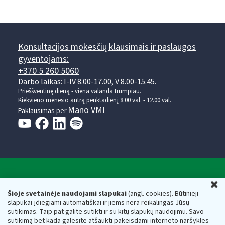
Konsultacijos mokesčių klausimais ir paslaugos
gyventojams:
+370 5 260 5060
Darbo laikas: I-IV 8.00-17.00, V 8.00-15.45.
Prieššventinę dieną - viena valanda trumpiau.
Kiekvieno mėnesio antrą penktadienį 8.00 val. - 12.00 val.
Mano VMI
Paklausimas per
Valstybinė mokesčių inspekcija prie Lietuvos
U
Respublikos finansų ministerijos
Šioje svetainėje naudojami slapukai
(angl. cookies). Būtinieji
slapukai įdiegiami automatiškai ir jiems nėra reikalingas Jūsų
Biudžetinė įstaiga. Juridinio asmens kodas — 188659752,
sutikimas. Taip pat galite sutikti ir su kitų slapukų naudojimu. Savo
adresas: Vasario 16-osios g. 14, 01107 Vilnius, Lietuva, el.paštas:
sutikimą bet kada galėsite atšaukti pakeisdami interneto naršyklės