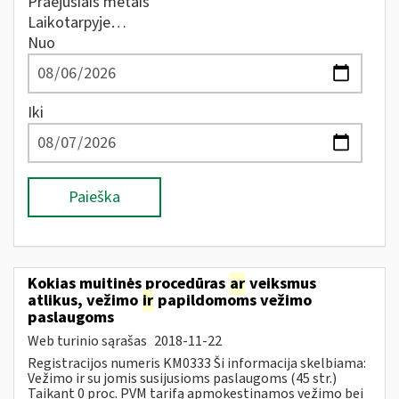
Praėjusiais metais
Laikotarpyje…
Nuo
Iki
Paieška
Kokias muitinės procedūras
ar
veiksmus
atlikus, vežimo
ir
papildomoms vežimo
paslaugoms
Web turinio sąrašas
2018-11-22
Registracijos numeris KM0333 Ši informacija skelbiama:
Vežimo ir su jomis susijusioms paslaugoms (45 str.)
Taikant 0 proc. PVM tarifą apmokestinamos vežimo bei