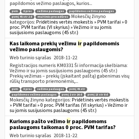
papildomos vežimo paslaugos, kurios...
pvm
0 proc
vežimo paslaugos
papildomos vežimo paslaugos
Mokesčių žinyno
pvmį 45 str 2 d
muitinės procedūros
kategorijos:
Pridėtinės vertės mokestis » PVM tarifai » 0
proc. PVM tarifas (VI skyrius) » Vežimo ir su jomis
susijusioms paslaugoms (45 str.)
Kas laikoma prekių vežimu
ir
papildomomis
vežimo paslaugomis?
Web turinio sąrašas
2018-11-22
Registracijos numeris KM0331 Ši informacija skelbiama:
Vežimo ir su jomis susijusioms paslaugoms (45 str.)
Prekių vežimas – prekių (įskaitant paštą) gabenimas visų
rūšių transporto priemonėmis,...
pvm
0 proc
vežimo paslaugos
pvmį 45 str
papildomos vežimo paslaugos
pvmį 2 str 26 d
pvmį 13 str 8 d
Mokesčių žinyno kategorijos:
Pridėtinės vertės mokestis
» PVM tarifai » 0 proc. PVM tarifas (VI skyrius) » Vežimo ir
su jomis susijusioms paslaugoms (45 str.)
Kurioms pašto vežimo
ir
papildomoms
paslaugoms taikomas 0 proc. PVM tarifas?
Web turinio sąrašas
2018-11-22