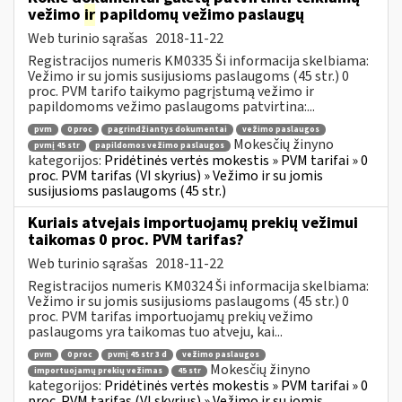
vežimo
ir
papildomų vežimo paslaugų
Web turinio sąrašas
2018-11-22
Registracijos numeris KM0335 Ši informacija skelbiama:
Vežimo ir su jomis susijusioms paslaugoms (45 str.) 0
proc. PVM tarifo taikymo pagrįstumą vežimo ir
papildomoms vežimo paslaugoms patvirtina:...
pvm
0 proc
pagrindžiantys dokumentai
vežimo paslaugos
Mokesčių žinyno
pvmį 45 str
papildomos vežimo paslaugos
kategorijos:
Pridėtinės vertės mokestis » PVM tarifai » 0
proc. PVM tarifas (VI skyrius) » Vežimo ir su jomis
susijusioms paslaugoms (45 str.)
Kuriais atvejais importuojamų prekių vežimui
taikomas 0 proc. PVM tarifas?
Web turinio sąrašas
2018-11-22
Registracijos numeris KM0324 Ši informacija skelbiama:
Vežimo ir su jomis susijusioms paslaugoms (45 str.) 0
proc. PVM tarifas importuojamų prekių vežimo
paslaugoms yra taikomas tuo atveju, kai...
pvm
0 proc
pvmį 45 str 3 d
vežimo paslaugos
Mokesčių žinyno
importuojamų prekių vežimas
45 str
kategorijos:
Pridėtinės vertės mokestis » PVM tarifai » 0
proc. PVM tarifas (VI skyrius) » Vežimo ir su jomis