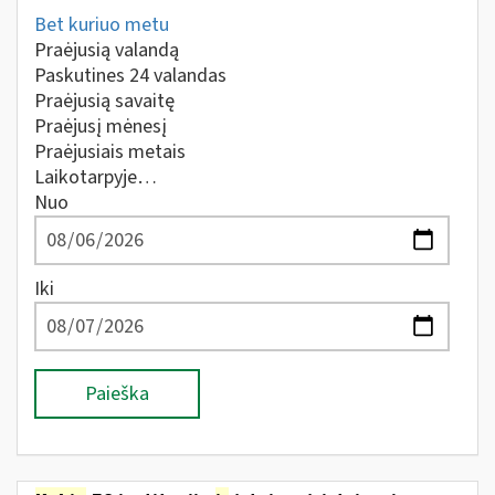
Bet kuriuo metu
Praėjusią valandą
Paskutines 24 valandas
Praėjusią savaitę
Praėjusį mėnesį
Praėjusiais metais
Laikotarpyje…
Nuo
Iki
Paieška