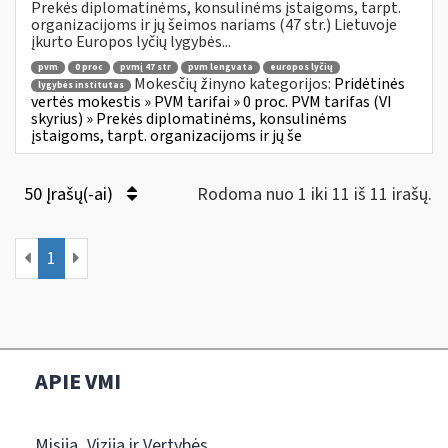
Prekės diplomatinėms, konsulinėms įstaigoms, tarpt.
organizacijoms ir jų šeimos nariams (47 str.) Lietuvoje
įkurto Europos lyčių lygybės...
pvm
0 proc
pvmį 47 str
pvm lengvata
europos lyčių
Mokesčių žinyno kategorijos:
Pridėtinės
lygybės institutas
vertės mokestis » PVM tarifai » 0 proc. PVM tarifas (VI
skyrius) » Prekės diplomatinėms, konsulinėms
įstaigoms, tarpt. organizacijoms ir jų še
50 Įrašų(-ai)
Rodoma nuo 1 iki 11 iš 11 irašų.
1
APIE VMI
Misija, Vizija ir Vertybės