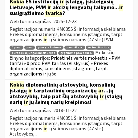
Kokia
ES institucijų
ir
įstaigų, įsisteigusių
Lietuvoje, PVM
ir
akcizų lengvatų taikymo...
ir
susigrąžinimo
tvarka
?
Web turinio sąrašas
2025-12-23
Registracijos numeris KM0355 Ši informacija skelbiama:
Prekės diplomatinėms, konsulinėms įstaigoms, tarpt.
organizacijoms
ir
jų šeimos nariams (47 str.) PVM...
0 proc.
pvm
pvm grąžinimas
pvmį 47 str.
es institucijos
Mokesčių
europos sąjungos institucijos
grąžinimo procedūra.
žinyno kategorijos:
Pridėtinės vertės mokestis » PVM
tarifai » 0 proc. PVM tarifas (VI skyrius) » Prekės
diplomatinėms, konsulinėms įstaigoms, tarpt.
organizacijoms ir jų še
Kokia
diplomatinių atstovybių, konsulinių
įstaigų
ir
tarptautinių organizacijų
ar
...jų
atstovybių, taip pat šių atstovybių
ir
įstaigų
narių
ir
jų šeimų narių kreipimosi
Web turinio sąrašas
2018-11-22
Registracijos numeris KM0351 Ši informacija skelbiama:
Prekės diplomatinėms, konsulinėms įstaigoms, tarpt.
organizacijoms
ir
jų šeimos nariams (47 str.)
Atstovybės,...