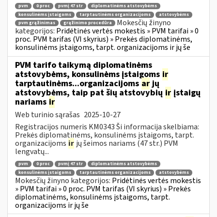
pvm
0 proc
pvmį 47 str
diplomatinėms atstovybėms
konsulinėms įstaigoms
tarptautinėms organizacijoms
atstovybėms
Mokesčių žinyno
pvm grąžinimas
grąžinimo procedūra
kategorijos:
Pridėtinės vertės mokestis » PVM tarifai » 0
proc. PVM tarifas (VI skyrius) » Prekės diplomatinėms,
konsulinėms įstaigoms, tarpt. organizacijoms ir jų še
PVM tarifo taikymą diplomatinėms
atstovybėms, konsulinėms įstaigoms
ir
tarptautinėms...organizacijoms
ar
jų
atstovybėms, taip pat šių atstovybių
ir
įstaigų
nariams
ir
Web turinio sąrašas
2025-10-27
Registracijos numeris KM0343 Ši informacija skelbiama:
Prekės diplomatinėms, konsulinėms įstaigoms, tarpt.
organizacijoms
ir
jų šeimos nariams (47 str.) PVM
lengvatų...
pvm
0 proc
pvmį 47 str
diplomatinėms atstovybėms
konsulinėms įstaigoms
tarptautinėms organizacijoms
atstovybėms
Mokesčių žinyno kategorijos:
Pridėtinės vertės mokestis
» PVM tarifai » 0 proc. PVM tarifas (VI skyrius) » Prekės
diplomatinėms, konsulinėms įstaigoms, tarpt.
organizacijoms ir jų še