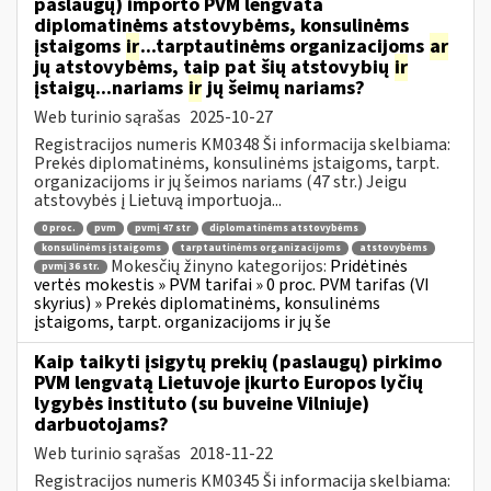
paslaugų) importo PVM lengvata
diplomatinėms atstovybėms, konsulinėms
įstaigoms
ir
...tarptautinėms organizacijoms
ar
jų atstovybėms, taip pat šių atstovybių
ir
įstaigų...nariams
ir
jų šeimų nariams?
Web turinio sąrašas
2025-10-27
Registracijos numeris KM0348 Ši informacija skelbiama:
Prekės diplomatinėms, konsulinėms įstaigoms, tarpt.
organizacijoms ir jų šeimos nariams (47 str.) Jeigu
atstovybės į Lietuvą importuoja...
0 proc.
pvm
pvmį 47 str
diplomatinėms atstovybėms
konsulinėms įstaigoms
tarptautinėms organizacijoms
atstovybėms
Mokesčių žinyno kategorijos:
Pridėtinės
pvmį 36 str.
vertės mokestis » PVM tarifai » 0 proc. PVM tarifas (VI
skyrius) » Prekės diplomatinėms, konsulinėms
įstaigoms, tarpt. organizacijoms ir jų še
Kaip taikyti įsigytų prekių (paslaugų) pirkimo
PVM lengvatą Lietuvoje įkurto Europos lyčių
lygybės instituto (su buveine Vilniuje)
darbuotojams?
Web turinio sąrašas
2018-11-22
Registracijos numeris KM0345 Ši informacija skelbiama: