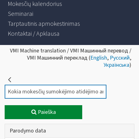
Mokesčių kalendorius
Seminarai
Tarptautinis apmokestinimas
Kontaktai / Apklausa
VMI Machine translation / VMI Машинный перевод /
VMI Машинний переклад (
English
,
Русский
,
Українська
)
Paieška
Parodymo data