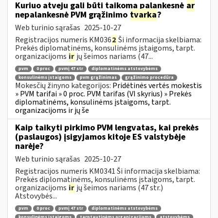
Kuriuo atveju gali būti taikoma palankesnė
ar
nepalankesnė PVM grąžinimo
tvarka
?
Web turinio sąrašas
2025-10-27
Registracijos numeris KM036
2
Ši informacija skelbiama:
Prekės diplomatinėms, konsulinėms įstaigoms, tarpt.
organizacijoms
ir
jų šeimos nariams (47...
pvm
0 proc
pvmį 47 str
diplomatinėms atstovybėms
konsulinėms įstaigoms
pvm grąžinimas
grąžinimo procedūra
Mokesčių žinyno kategorijos:
Pridėtinės vertės mokestis
» PVM tarifai » 0 proc. PVM tarifas (VI skyrius) » Prekės
diplomatinėms, konsulinėms įstaigoms, tarpt.
organizacijoms ir jų še
Kaip taikyti pirkimo PVM lengvatas, kai prekės
(paslaugos) įsigyjamos kitoje ES valstybėje
narėje?
Web turinio sąrašas
2025-10-27
Registracijos numeris KM0341 Ši informacija skelbiama:
Prekės diplomatinėms, konsulinėms įstaigoms, tarpt.
organizacijoms
ir
jų šeimos nariams (47 str.)
Atstovybės...
pvm
0 proc
pvmį 47 str
diplomatinėms atstovybėms
konsulinėms įstaigoms
tarptautinėms organizacijoms
atstovybėms