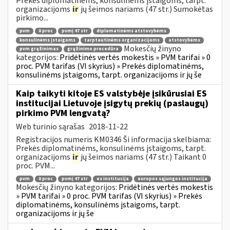
Prekės diplomatinėms, konsulinėms įstaigoms, tarpt.
organizacijoms
ir
jų šeimos nariams (47 str.) Sumokėtas
pirkimo...
pvm
0 proc
pvmį 47 str
diplomatinėms atstovybėms
konsulinėms įstaigoms
tarptautinėms organizacijoms
atstovybėms
Mokesčių žinyno
pvm grąžinimas
grąžinimo procedūra
kategorijos:
Pridėtinės vertės mokestis » PVM tarifai » 0
proc. PVM tarifas (VI skyrius) » Prekės diplomatinėms,
konsulinėms įstaigoms, tarpt. organizacijoms ir jų še
Kaip taikyti kitoje ES valstybėje įsikūrusiai ES
institucijai Lietuvoje įsigytų prekių (paslaugų)
pirkimo PVM lengvatą?
Web turinio sąrašas
2018-11-22
Registracijos numeris KM0346 Ši informacija skelbiama:
Prekės diplomatinėms, konsulinėms įstaigoms, tarpt.
organizacijoms
ir
jų šeimos nariams (47 str.) Taikant 0
proc. PVM...
pvm
0 proc
pvmį 47 str
es institucija
europos sąjungos institucija
Mokesčių žinyno kategorijos:
Pridėtinės vertės mokestis
» PVM tarifai » 0 proc. PVM tarifas (VI skyrius) » Prekės
diplomatinėms, konsulinėms įstaigoms, tarpt.
organizacijoms ir jų še