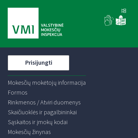
Prisijungti
Mokesčių mokėtojų informacija
Formos
Rinkmenos / Atviri duomenys
Skaičiuoklės ir pagalbininkai
Sąskaitos ir įmokų kodai
Mokesčių žinynas