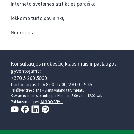
Interneto svetainės atitikties paraiška
Ieškome turto savininkų
Nuorodos
Konsultacijos mokesčių klausimais ir paslaugos
gyventojams:
+370 5 260 5060
Darbo laikas: I-IV 8.00-17.00, V 8.00-15.45.
Prieššventinę dieną - viena valanda trumpiau.
Kiekvieno mėnesio antrą penktadienį 8.00 val. - 12.00 val.
Mano VMI
Paklausimas per