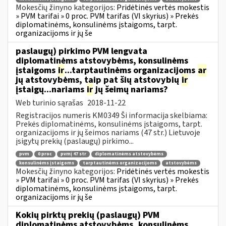
Mokesčių žinyno kategorijos:
Pridėtinės vertės mokestis
» PVM tarifai » 0 proc. PVM tarifas (VI skyrius) » Prekės
diplomatinėms, konsulinėms įstaigoms, tarpt.
organizacijoms ir jų še
paslaugų) pirkimo PVM lengvata
diplomatinėms atstovybėms, konsulinėms
įstaigoms
ir
...tarptautinėms organizacijoms
ar
jų atstovybėms, taip pat šių atstovybių
ir
įstaigų...nariams
ir
jų šeimų nariams?
Web turinio sąrašas
2018-11-22
Registracijos numeris KM0349 Ši informacija skelbiama:
Prekės diplomatinėms, konsulinėms įstaigoms, tarpt.
organizacijoms ir jų šeimos nariams (47 str.) Lietuvoje
įsigytų prekių (paslaugų) pirkimo...
pvm
0 proc
pvmį 47 str
diplomatinėms atstovybėms
konsulinėms įstaigoms
tarptautinėms organizacijoms
atstovybėms
Mokesčių žinyno kategorijos:
Pridėtinės vertės mokestis
» PVM tarifai » 0 proc. PVM tarifas (VI skyrius) » Prekės
diplomatinėms, konsulinėms įstaigoms, tarpt.
organizacijoms ir jų še
Kokių pirktų prekių (paslaugų) PVM
diplomatinėms atstovybėms, konsulinėms