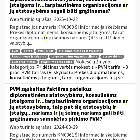
įstaigoms
ir
...tarptautinėms organizacijoms
ar
jų atstovybėms negali būti grąžinamas?
Web turinio sąrašas
2025-10-22
Registracijos numeris KM0360 Ši informacija skelbiama:
Prekės diplomatinėms, konsulinėms įstaigoms, tarpt.
organizacijoms
ir
jų šeimos nariams (47 str.) Užsienio
valstybių...
pvm
0 proc
pvmį 47 str
diplomatinėms atstovybėms
konsulinėms įstaigoms
tarptautinėms organizacijoms
atstovybėms
Mokesčių žinyno
pvm grąžinimas
grąžinimo procedūra
kategorijos:
Pridėtinės vertės mokestis » PVM tarifai » 0
proc. PVM tarifas (VI skyrius) » Prekės diplomatinėms,
konsulinėms įstaigoms, tarpt. organizacijoms ir jų še
PVM sąskaitas faktūras pateikus
diplomatinėms atstovybėms, konsulinėms
įstaigoms
ir
...tarptautinėms organizacijoms
ar
jų atstovybėms, taip pat šių atstovybių
ir
įstaigų...nariams
ir
jų šeimų nariams gali būti
grąžinamas sumokėtas pirkimo PVM?
Web turinio sąrašas
2024-03-29
Registracijos numeris KM0361 Ši informacija skelbiama: