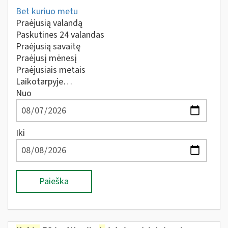
Bet kuriuo metu
Praėjusią valandą
Paskutines 24 valandas
Praėjusią savaitę
Praėjusį mėnesį
Praėjusiais metais
Laikotarpyje…
Nuo
Iki
Paieška