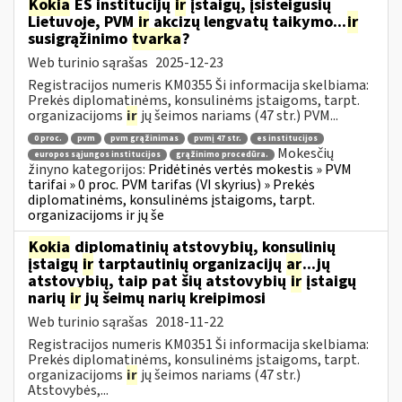
Kokia
ES institucijų
ir
įstaigų, įsisteigusių
Lietuvoje, PVM
ir
akcizų lengvatų taikymo...
ir
susigrąžinimo
tvarka
?
Web turinio sąrašas
2025-12-23
Registracijos numeris KM0355 Ši informacija skelbiama:
Prekės diplomatinėms, konsulinėms įstaigoms, tarpt.
organizacijoms
ir
jų šeimos nariams (47 str.) PVM...
0 proc.
pvm
pvm grąžinimas
pvmį 47 str.
es institucijos
Mokesčių
europos sąjungos institucijos
grąžinimo procedūra.
žinyno kategorijos:
Pridėtinės vertės mokestis » PVM
tarifai » 0 proc. PVM tarifas (VI skyrius) » Prekės
diplomatinėms, konsulinėms įstaigoms, tarpt.
organizacijoms ir jų še
Kokia
diplomatinių atstovybių, konsulinių
įstaigų
ir
tarptautinių organizacijų
ar
...jų
atstovybių, taip pat šių atstovybių
ir
įstaigų
narių
ir
jų šeimų narių kreipimosi
Web turinio sąrašas
2018-11-22
Registracijos numeris KM0351 Ši informacija skelbiama:
Prekės diplomatinėms, konsulinėms įstaigoms, tarpt.
organizacijoms
ir
jų šeimos nariams (47 str.)
Atstovybės,...