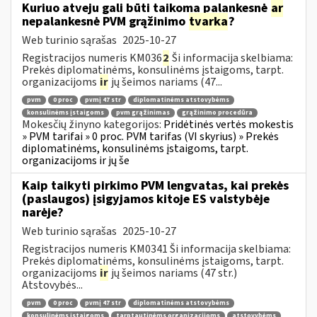
Kuriuo atveju gali būti taikoma palankesnė
ar
nepalankesnė PVM grąžinimo
tvarka
?
Web turinio sąrašas
2025-10-27
Registracijos numeris KM036
2
Ši informacija skelbiama:
Prekės diplomatinėms, konsulinėms įstaigoms, tarpt.
organizacijoms
ir
jų šeimos nariams (47...
pvm
0 proc
pvmį 47 str
diplomatinėms atstovybėms
konsulinėms įstaigoms
pvm grąžinimas
grąžinimo procedūra
Mokesčių žinyno kategorijos:
Pridėtinės vertės mokestis
» PVM tarifai » 0 proc. PVM tarifas (VI skyrius) » Prekės
diplomatinėms, konsulinėms įstaigoms, tarpt.
organizacijoms ir jų še
Kaip taikyti pirkimo PVM lengvatas, kai prekės
(paslaugos) įsigyjamos kitoje ES valstybėje
narėje?
Web turinio sąrašas
2025-10-27
Registracijos numeris KM0341 Ši informacija skelbiama:
Prekės diplomatinėms, konsulinėms įstaigoms, tarpt.
organizacijoms
ir
jų šeimos nariams (47 str.)
Atstovybės...
pvm
0 proc
pvmį 47 str
diplomatinėms atstovybėms
konsulinėms įstaigoms
tarptautinėms organizacijoms
atstovybėms