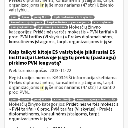
Prekės diplomatinėms, konsulinėms įstaigoms, tarpt.
organizacijoms
ir
jų šeimos nariams (47 str.) Užsienio
valstybių...
pvm
0 proc
pvmį 47 str
diplomatinėms atstovybėms
konsulinėms įstaigoms
tarptautinėms organizacijoms
atstovybėms
Mokesčių žinyno
pvm grąžinimas
grąžinimo procedūra
kategorijos:
Pridėtinės vertės mokestis » PVM tarifai » 0
proc. PVM tarifas (VI skyrius) » Prekės diplomatinėms,
konsulinėms įstaigoms, tarpt. organizacijoms ir jų še
Kaip taikyti kitoje ES valstybėje įsikūrusiai ES
institucijai Lietuvoje įsigytų prekių (paslaugų)
pirkimo PVM lengvatą?
Web turinio sąrašas
2018-11-22
Registracijos numeris KM0346 Ši informacija skelbiama:
Prekės diplomatinėms, konsulinėms įstaigoms, tarpt.
organizacijoms
ir
jų šeimos nariams (47 str.) Taikant 0
proc. PVM...
pvm
0 proc
pvmį 47 str
es institucija
europos sąjungos institucija
Mokesčių žinyno kategorijos:
Pridėtinės vertės mokestis
» PVM tarifai » 0 proc. PVM tarifas (VI skyrius) » Prekės
diplomatinėms, konsulinėms įstaigoms, tarpt.
organizacijoms ir jų še