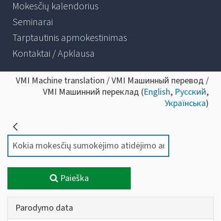
Mokesčių kalendorius
Seminarai
Tarptautinis apmokestinimas
Kontaktai / Apklausa
VMI Machine translation / VMI Машинный перевод /
VMI Машинний переклад (
English
,
Русский
,
Українська
)
Paieška
Parodymo data