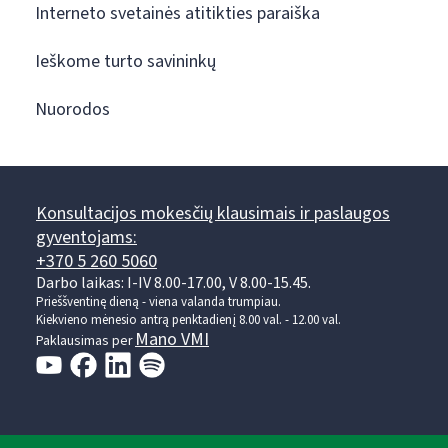
Interneto svetainės atitikties paraiška
Ieškome turto savininkų
Nuorodos
Konsultacijos mokesčių klausimais ir paslaugos
gyventojams:
+370 5 260 5060
Darbo laikas: I-IV 8.00-17.00, V 8.00-15.45.
Prieššventinę dieną - viena valanda trumpiau.
Kiekvieno mėnesio antrą penktadienį 8.00 val. - 12.00 val.
Mano VMI
Paklausimas per