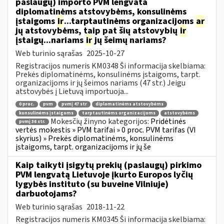
paslaugų) importo PVM lengvata
diplomatinėms atstovybėms, konsulinėms
įstaigoms
ir
...tarptautinėms organizacijoms
ar
jų atstovybėms, taip pat šių atstovybių
ir
įstaigų...nariams
ir
jų šeimų nariams?
Web turinio sąrašas
2025-10-27
Registracijos numeris KM0348 Ši informacija skelbiama:
Prekės diplomatinėms, konsulinėms įstaigoms, tarpt.
organizacijoms ir jų šeimos nariams (47 str.) Jeigu
atstovybės į Lietuvą importuoja...
0 proc.
pvm
pvmį 47 str
diplomatinėms atstovybėms
konsulinėms įstaigoms
tarptautinėms organizacijoms
atstovybėms
Mokesčių žinyno kategorijos:
Pridėtinės
pvmį 36 str.
vertės mokestis » PVM tarifai » 0 proc. PVM tarifas (VI
skyrius) » Prekės diplomatinėms, konsulinėms
įstaigoms, tarpt. organizacijoms ir jų še
Kaip taikyti įsigytų prekių (paslaugų) pirkimo
PVM lengvatą Lietuvoje įkurto Europos lyčių
lygybės instituto (su buveine Vilniuje)
darbuotojams?
Web turinio sąrašas
2018-11-22
Registracijos numeris KM0345 Ši informacija skelbiama: