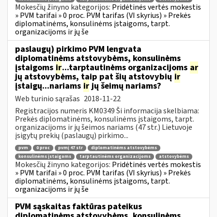
Mokesčių žinyno kategorijos:
Pridėtinės vertės mokestis
» PVM tarifai » 0 proc. PVM tarifas (VI skyrius) » Prekės
diplomatinėms, konsulinėms įstaigoms, tarpt.
organizacijoms ir jų še
paslaugų) pirkimo PVM lengvata
diplomatinėms atstovybėms, konsulinėms
įstaigoms
ir
...tarptautinėms organizacijoms
ar
jų atstovybėms, taip pat šių atstovybių
ir
įstaigų...nariams
ir
jų šeimų nariams?
Web turinio sąrašas
2018-11-22
Registracijos numeris KM0349 Ši informacija skelbiama:
Prekės diplomatinėms, konsulinėms įstaigoms, tarpt.
organizacijoms ir jų šeimos nariams (47 str.) Lietuvoje
įsigytų prekių (paslaugų) pirkimo...
pvm
0 proc
pvmį 47 str
diplomatinėms atstovybėms
konsulinėms įstaigoms
tarptautinėms organizacijoms
atstovybėms
Mokesčių žinyno kategorijos:
Pridėtinės vertės mokestis
» PVM tarifai » 0 proc. PVM tarifas (VI skyrius) » Prekės
diplomatinėms, konsulinėms įstaigoms, tarpt.
organizacijoms ir jų še
PVM sąskaitas faktūras pateikus
diplomatinėms atstovybėms, konsulinėms