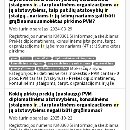
įstaigoms
ir
...tarptautinėms organizacijoms
ar
jų atstovybėms, taip pat šių atstovybių
ir
įstaigų...nariams
ir
jų šeimų nariams gali būti
grąžinamas sumokėtas pirkimo PVM?
Web turinio sąrašas
2024-03-29
Registracijos numeris KM0361 Ši informacija skelbiama:
Prekės diplomatinėms, konsulinėms įstaigoms, tarpt.
organizacijoms
ir
jų šeimos nariams (47 str.) Sumokėtas
pirkimo...
pvm
0 proc
pvmį 47 str
diplomatinėms atstovybėms
konsulinėms įstaigoms
tarptautinėms organizacijoms
atstovybėms
Mokesčių žinyno
pvm grąžinimas
grąžinimo procedūra
kategorijos:
Pridėtinės vertės mokestis » PVM tarifai » 0
proc. PVM tarifas (VI skyrius) » Prekės diplomatinėms,
konsulinėms įstaigoms, tarpt. organizacijoms ir jų še
Kokių pirktų prekių (paslaugų) PVM
diplomatinėms atstovybėms, konsulinėms
įstaigoms
ir
...tarptautinėms organizacijoms
ar
jų atstovybėms negali būti grąžinamas?
Web turinio sąrašas
2025-10-22
Registracijos numeris KM0360 Ši informacija skelbiama: