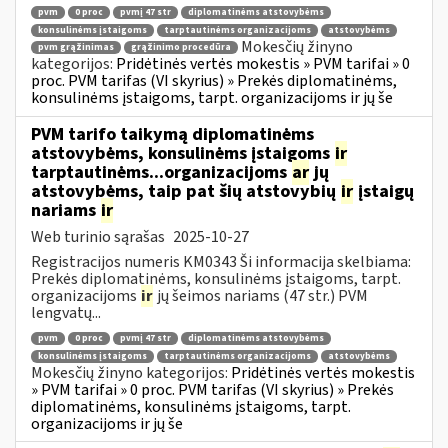
pvm
0 proc
pvmį 47 str
diplomatinėms atstovybėms
konsulinėms įstaigoms
tarptautinėms organizacijoms
atstovybėms
Mokesčių žinyno
pvm grąžinimas
grąžinimo procedūra
kategorijos:
Pridėtinės vertės mokestis » PVM tarifai » 0
proc. PVM tarifas (VI skyrius) » Prekės diplomatinėms,
konsulinėms įstaigoms, tarpt. organizacijoms ir jų še
PVM tarifo taikymą diplomatinėms
atstovybėms, konsulinėms įstaigoms
ir
tarptautinėms...organizacijoms
ar
jų
atstovybėms, taip pat šių atstovybių
ir
įstaigų
nariams
ir
Web turinio sąrašas
2025-10-27
Registracijos numeris KM0343 Ši informacija skelbiama:
Prekės diplomatinėms, konsulinėms įstaigoms, tarpt.
organizacijoms
ir
jų šeimos nariams (47 str.) PVM
lengvatų...
pvm
0 proc
pvmį 47 str
diplomatinėms atstovybėms
konsulinėms įstaigoms
tarptautinėms organizacijoms
atstovybėms
Mokesčių žinyno kategorijos:
Pridėtinės vertės mokestis
» PVM tarifai » 0 proc. PVM tarifas (VI skyrius) » Prekės
diplomatinėms, konsulinėms įstaigoms, tarpt.
organizacijoms ir jų še