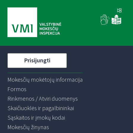
Prisijungti
Mokesčių mokėtojų informacija
Formos
Rinkmenos / Atviri duomenys
Skaičiuoklės ir pagalbininkai
Sąskaitos ir įmokų kodai
Mokesčių žinynas