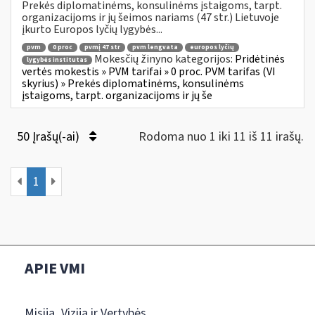
Prekės diplomatinėms, konsulinėms įstaigoms, tarpt.
organizacijoms ir jų šeimos nariams (47 str.) Lietuvoje
įkurto Europos lyčių lygybės...
pvm
0 proc
pvmį 47 str
pvm lengvata
europos lyčių
Mokesčių žinyno kategorijos:
Pridėtinės
lygybės institutas
vertės mokestis » PVM tarifai » 0 proc. PVM tarifas (VI
skyrius) » Prekės diplomatinėms, konsulinėms
įstaigoms, tarpt. organizacijoms ir jų še
50 Įrašų(-ai)
Rodoma nuo 1 iki 11 iš 11 irašų.
1
APIE VMI
Misija, Vizija ir Vertybės