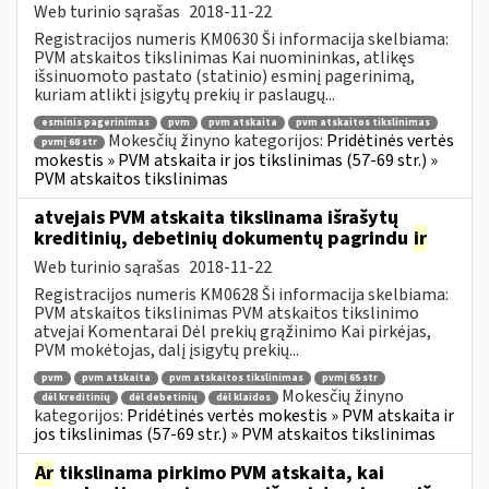
Web turinio sąrašas
2018-11-22
Registracijos numeris KM0630 Ši informacija skelbiama:
PVM atskaitos tikslinimas Kai nuomininkas, atlikęs
išsinuomoto pastato (statinio) esminį pagerinimą,
kuriam atlikti įsigytų prekių ir paslaugų...
esminis pagerinimas
pvm
pvm atskaita
pvm atskaitos tikslinimas
Mokesčių žinyno kategorijos:
Pridėtinės vertės
pvmį 68 str
mokestis » PVM atskaita ir jos tikslinimas (57-69 str.) »
PVM atskaitos tikslinimas
atvejais PVM atskaita tikslinama išrašytų
kreditinių, debetinių dokumentų pagrindu
ir
Web turinio sąrašas
2018-11-22
Registracijos numeris KM0628 Ši informacija skelbiama:
PVM atskaitos tikslinimas PVM atskaitos tikslinimo
atvejai Komentarai Dėl prekių grąžinimo Kai pirkėjas,
PVM mokėtojas, dalį įsigytų prekių...
pvm
pvm atskaita
pvm atskaitos tikslinimas
pvmį 65 str
Mokesčių žinyno
dėl kreditinių
dėl debetinių
dėl klaidos
kategorijos:
Pridėtinės vertės mokestis » PVM atskaita ir
jos tikslinimas (57-69 str.) » PVM atskaitos tikslinimas
Ar
tikslinama pirkimo PVM atskaita, kai