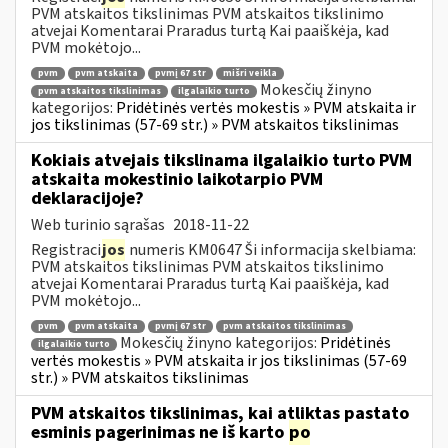
PVM atskaitos tikslinimas PVM atskaitos tikslinimo
atvejai Komentarai Praradus turtą Kai paaiškėja, kad
PVM mokėtojo...
pvm
pvm atskaita
pvmį 67 str
mišri veikla
Mokesčių žinyno
pvm atskaitos tikslinimas
ilgalaikio turto
kategorijos:
Pridėtinės vertės mokestis » PVM atskaita ir
jos tikslinimas (57-69 str.) » PVM atskaitos tikslinimas
Kokiais atvejais tikslinama ilgalaikio turto PVM
atskaita mokestinio laikotarpio PVM
deklaracijoje?
Web turinio sąrašas
2018-11-22
Registraci
jos
numeris KM0647 Ši informacija skelbiama:
PVM atskaitos tikslinimas PVM atskaitos tikslinimo
atvejai Komentarai Praradus turtą Kai paaiškėja, kad
PVM mokėtojo...
pvm
pvm atskaita
pvmį 67 str
pvm atskaitos tikslinimas
Mokesčių žinyno kategorijos:
Pridėtinės
ilgalaikio turto
vertės mokestis » PVM atskaita ir jos tikslinimas (57-69
str.) » PVM atskaitos tikslinimas
PVM atskaitos tikslinimas, kai atliktas pastato
esminis pagerinimas ne iš karto
po