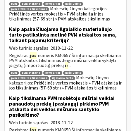
pvm
pvm atskaita
pvmį 67 str
mišri veikla
Mokesčių žinyno kategorijos:
pvm atskaitos tikslinimas
Pridėtinės vertės mokestis » PVM atskaita ir jos
tikslinimas (57-69 str.) » PVM atskaitos tikslinimas
Kaip apskaičiuojama ilgalaikio materialiojo
turto patikslinta metinė PVM atskaitos suma,
taikant pajamų kriterijų?
Web turinio sąrašas
2018-11-22
Registraci
jos
numeris KM0657 Ši informacija skelbiama:
PVM atskaitos tikslinimas Jeigu mišriai veiklai vykdyti
įsigytų (importuotų) prekių
ir
...
pvm
pvm atskaita
pvmį 67 str
mišri veikla
Mokesčių žinyno
pvm atskaitos tikslinimas
ilgalaikio turto
kategorijos:
Pridėtinės vertės mokestis » PVM atskaita ir
jos tikslinimas (57-69 str.) » PVM atskaitos tikslinimas
Kaip tikslinama PVM mokėtojo mišriai veiklai
panaudotų prekių (paslaugų) pirkimo PVM
atskaita dėl veiklos mišrumo santykio
pasikeitimo?
Web turinio sąrašas
2018-11-22
Registraci
jos
numeris KM0650 Ši informacija skelbiama: