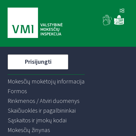
Prisijungti
Mokesčių mokėtojų informacija
Formos
Rinkmenos / Atviri duomenys
Skaičiuoklės ir pagalbininkai
Sąskaitos ir įmokų kodai
Mokesčių žinynas