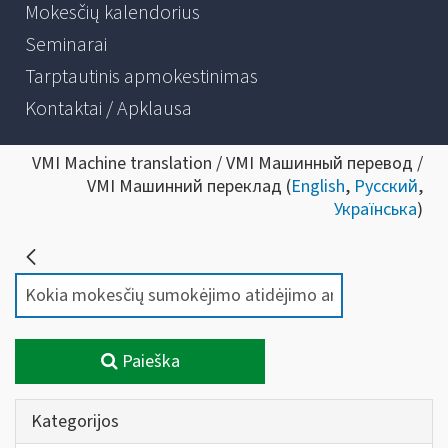
Mokesčių kalendorius
Seminarai
Tarptautinis apmokestinimas
Kontaktai / Apklausa
VMI Machine translation / VMI Машинный перевод /
VMI Машинний переклад (
English
,
Русский
,
Українська
)
Paieška
Kategorijos