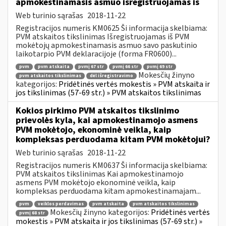
apmokestinamasis asmuo išregistruojamas iš
Web turinio sąrašas
2018-11-22
Registracijos numeris KM0625 Ši informacija skelbiama:
PVM atskaitos tikslinimas Išregistruojamas iš PVM
mokėtojų apmokestinamasis asmuo savo paskutinio
laikotarpio PVM deklaracijoje (forma FR0600)...
pvm
pvm atskaita
pvmį 67 str
pvmį 66 str
pvmį 69 str
Mokesčių žinyno
pvm atskaitos tikslinimas
dėl išregistravimo
kategorijos:
Pridėtinės vertės mokestis » PVM atskaita ir
jos tikslinimas (57-69 str.) » PVM atskaitos tikslinimas
Kokios pirkimo PVM atskaitos tikslinimo
prievolės kyla, kai apmokestinamojo asmens
PVM mokėtojo, ekonominė veikla, kaip
kompleksas perduodama kitam PVM mokėtojui?
Web turinio sąrašas
2018-11-22
Registracijos numeris KM0637 Ši informacija skelbiama:
PVM atskaitos tikslinimas Kai apmokestinamojo
asmens PVM mokėtojo ekonominė veikla, kaip
kompleksas perduodama kitam apmokestinamajam...
pvm
veiklos perdavimas
pvm atskaita
pvm atskaitos tikslinimas
Mokesčių žinyno kategorijos:
Pridėtinės vertės
pvmį 68 str
mokestis » PVM atskaita ir jos tikslinimas (57-69 str.) »