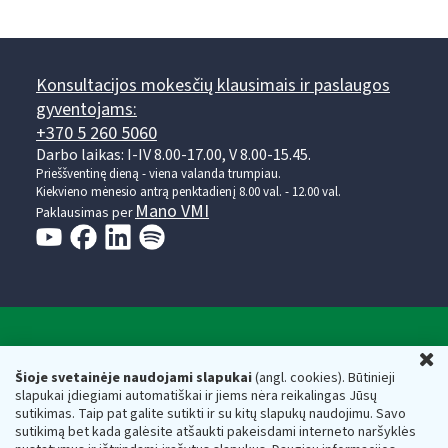
Konsultacijos mokesčių klausimais ir paslaugos
gyventojams:
+370 5 260 5060
Darbo laikas: I-IV 8.00-17.00, V 8.00-15.45.
Prieššventinę dieną - viena valanda trumpiau.
Kiekvieno mėnesio antrą penktadienį 8.00 val. - 12.00 val.
Mano VMI
Paklausimas per
Valstybinė mokesčių inspekcija prie Lietuvos
U
Respublikos finansų ministerijos
Šioje svetainėje naudojami slapukai
(angl. cookies). Būtinieji
slapukai įdiegiami automatiškai ir jiems nėra reikalingas Jūsų
Biudžetinė įstaiga. Juridinio asmens kodas — 188659752,
sutikimas. Taip pat galite sutikti ir su kitų slapukų naudojimu. Savo
adresas: Vasario 16-osios g. 14, 01107 Vilnius, Lietuva, el.paštas:
sutikimą bet kada galėsite atšaukti pakeisdami interneto naršyklės
vmi@vmi.lt
, E. pristatymo dėžutės adresas 188659752