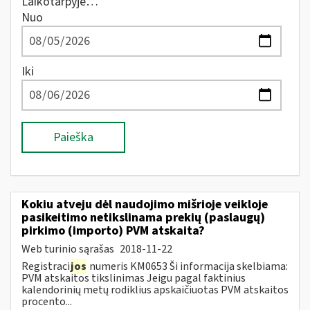
Laikotarpyje…
Nuo
Iki
Paieška
Kokiu atveju dėl naudojimo mišrioje veikloje
pasikeitimo netikslinama prekių (paslaugų)
pirkimo (importo) PVM atskaita?
Web turinio sąrašas
2018-11-22
Registraci
jos
numeris KM0653 Ši informacija skelbiama:
PVM atskaitos tikslinimas Jeigu pagal faktinius
kalendorinių metų rodiklius apskaičiuotas PVM atskaitos
procento...