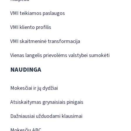
VMI teikiamos paslaugos
VMI kliento profilis
VMI skaitmeninė transformacija
Vienas langelis prievolėms valstybei sumokėti
NAUDINGA
Mokesčiai ir jų dydžiai
Atsiskaitymas grynaisiais pinigais
Dažniausiai užduodami klausimai
Mokesčių ABC