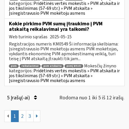
kategorijos:
Pridėtinės vertės mokestis » PVM atskaita ir
jos tikslinimas (57-69 str.) » PVM atskaita »
Įsiregistravusio PVM mokėtoju asmens
Kokie pirkimo PVM sumų įtraukimo į PVM
atskaitą reikalavimai yra taikomi?
Web turinio sąrašas
2025-05-15
Registracijos numeris KM0549 Ši informacija skelbiama:
Įsiregistravusio PVM mokėtoju asmens PVM mokėtojas,
vykdantis ekonominę PVM apmokestinamą veiklą, turi
teisę į PVM atskaitą įtraukti tik jam...
Mokesčių žinyno
pvm
reikalavimai
pvm atskaita
pvmį 64 str
kategorijos:
Pridėtinės vertės mokestis » PVM atskaita ir
jos tikslinimas (57-69 str.) » PVM atskaita »
Įsiregistravusio PVM mokėtoju asmens
5 Įrašų(-ai)
Rodoma nuo 1 iki 5 iš 12 irašų.
1
2
3