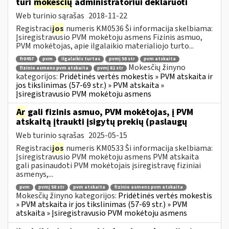
turi
mokesčių
administratoriui deklaruoti
Web turinio sąrašas
2018-11-22
Registraci
jos
numeris KM0536 Ši informacija skelbiama:
Įsiregistravusio PVM mokėtoju asmens Fizinis asmuo,
PVM mokėtojas, apie ilgalaikio materialiojo turto...
fr0457
pvm
ilgalaikis turtas
pvmį 58 str
pvm atskaita
Mokesčių žinyno
fizinio asmens pvm atskaita
pvmį 61 str
kategorijos:
Pridėtinės vertės mokestis » PVM atskaita ir
jos tikslinimas (57-69 str.) » PVM atskaita »
Įsiregistravusio PVM mokėtoju asmens
Ar
gali fizinis asmuo, PVM mokėtojas, į PVM
atskaitą įtraukti įsigytų prekių (paslaugų
Web turinio sąrašas
2025-05-15
Registraci
jos
numeris KM0533 Ši informacija skelbiama:
Įsiregistravusio PVM mokėtoju asmens PVM atskaita
gali pasinaudoti PVM mokėtojais įsiregistravę fiziniai
asmenys,...
pvm
pvmį 58 str
pvm atskaita
fizinio asmens pvm atskaita
Mokesčių žinyno kategorijos:
Pridėtinės vertės mokestis
» PVM atskaita ir jos tikslinimas (57-69 str.) » PVM
atskaita » Įsiregistravusio PVM mokėtoju asmens