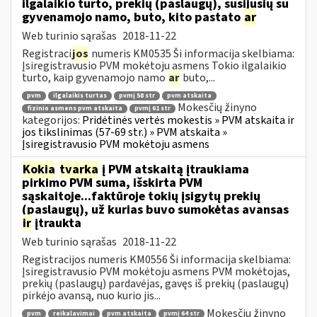
ilgalaikio turto, prekių (paslaugų), susijusių su
gyvenamojo namo, buto, kito pastato
ar
Web turinio sąrašas
2018-11-22
Registraci
jos
numeris KM0535 Ši informacija skelbiama:
Įsiregistravusio PVM mokėtoju asmens Tokio ilgalaikio
turto, kaip gyvenamojo namo
ar
buto,...
pvm
ilgalaikis turtas
pvmį 58 str
pvm atskaita
Mokesčių žinyno
fizinio asmens pvm atskaita
pvmį 61 str
kategorijos:
Pridėtinės vertės mokestis » PVM atskaita ir
jos tikslinimas (57-69 str.) » PVM atskaita »
Įsiregistravusio PVM mokėtoju asmens
Kokia
tvarka
į PVM atskaitą įtraukiama
pirkimo PVM suma, išskirta PVM
sąskaitoje...faktūroje tokių įsigytų prekių
(paslaugų), už kurias buvo sumokėtas avansas
ir
įtraukta
Web turinio sąrašas
2018-11-22
Registracijos numeris KM0556 Ši informacija skelbiama:
Įsiregistravusio PVM mokėtoju asmens PVM mokėtojas,
prekių (paslaugų) pardavėjas, gavęs iš prekių (paslaugų)
pirkėjo avansą, nuo kurio jis...
Mokesčių žinyno
pvm
reikalavimai
pvm atskaita
pvmį 64 str