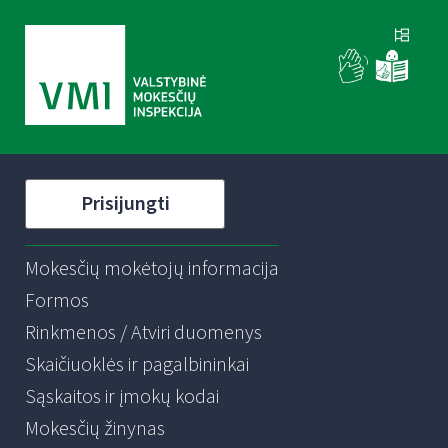
Prisijungti
Mokesčių mokėtojų informacija
Formos
Rinkmenos / Atviri duomenys
Skaičiuoklės ir pagalbininkai
Sąskaitos ir įmokų kodai
Mokesčių žinynas