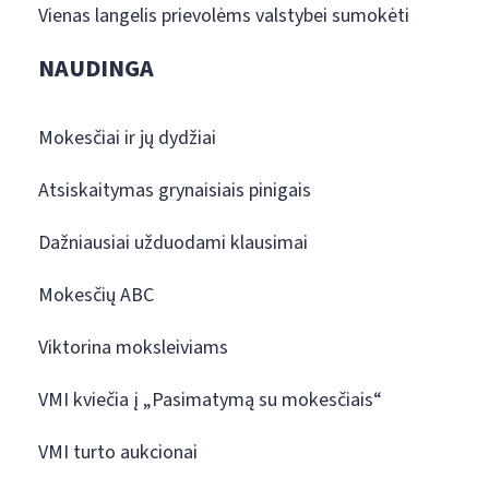
Vienas langelis prievolėms valstybei sumokėti
NAUDINGA
Mokesčiai ir jų dydžiai
Atsiskaitymas grynaisiais pinigais
Dažniausiai užduodami klausimai
Mokesčių ABC
Viktorina moksleiviams
VMI kviečia į „Pasimatymą su mokesčiais“
VMI turto aukcionai