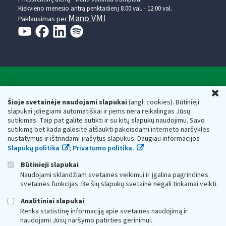
Kiekvieno mėnesio antrą penktadienį 8.00 val. - 12.00 val.
Mano VMI
Paklausimas per
Valstybinė mokesčių inspekcija prie Lietuvos
U
Respublikos finansų ministerijos
Šioje svetainėje naudojami slapukai
(angl. cookies). Būtinieji
slapukai įdiegiami automatiškai ir jiems nėra reikalingas Jūsų
Biudžetinė įstaiga. Juridinio asmens kodas — 188659752,
sutikimas. Taip pat galite sutikti ir su kitų slapukų naudojimu. Savo
adresas: Vasario 16-osios g. 14, 01107 Vilnius, Lietuva, el.paštas:
sutikimą bet kada galėsite atšaukti pakeisdami interneto naršyklės
vmi@vmi.lt
, E. pristatymo dėžutės adresas 188659752
nustatymus ir ištrindami įrašytus slapukus. Daugiau informacijos
Duomenys apie Valstybinę mokesčių inspekciją prie Lietuvos
Slapukų politika
;
Privatumo politika.
Respublikos finansų ministerijos kaupiami ir saugomi Juridinių
asmenų registre
Būtinieji slapukai
Naudojami sklandžiam svetainės veikimui ir įgalina pagrindines
svetainės funkcijas. Be šių slapukų svetainė negali tinkamai veikti.
Analitiniai slapukai
Renka statistinę informaciją apie svetainės naudojimą ir
naudojami Jūsų naršymo patirties gerinimui.