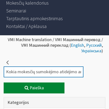
Mokesčių kalendorius
Seminarai
Tarptautinis apmokestinimas
Kontaktai / Apklausa
VMI Machine translation / VMI Машинный перевод /
VMI Машинний переклад (
English
,
Русский
,
Українська
)
Paieška
Kategorijos