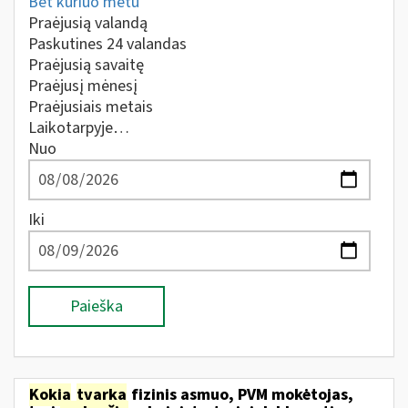
Bet kuriuo metu
Praėjusią valandą
Paskutines 24 valandas
Praėjusią savaitę
Praėjusį mėnesį
Praėjusiais metais
Laikotarpyje…
Nuo
Iki
Paieška
Kokia
tvarka
fizinis asmuo, PVM mokėtojas,