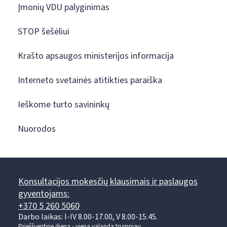
Įmonių VDU palyginimas
STOP šešėliui
Krašto apsaugos ministerijos informacija
Interneto svetainės atitikties paraiška
Ieškome turto savininkų
Nuorodos
Konsultacijos mokesčių klausimais ir paslaugos
gyventojams:
+370 5 260 5060
Darbo laikas: I-IV 8.00-17.00, V 8.00-15.45.
Prieššventinę dieną - viena valanda trumpiau.