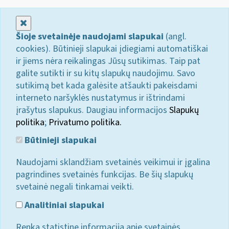
Uždaryti
Šioje svetainėje naudojami slapukai
(angl.
cookies). Būtinieji slapukai įdiegiami automatiškai
ir jiems nėra reikalingas Jūsų sutikimas. Taip pat
galite sutikti ir su kitų slapukų naudojimu. Savo
sutikimą bet kada galėsite atšaukti pakeisdami
interneto naršyklės nustatymus ir ištrindami
įrašytus slapukus. Daugiau informacijos
Slapukų
politika
;
Privatumo politika.
Būtinieji slapukai
Naudojami sklandžiam svetainės veikimui ir įgalina
pagrindines svetainės funkcijas. Be šių slapukų
svetainė negali tinkamai veikti.
Analitiniai slapukai
Renka statistinę informaciją apie svetainės