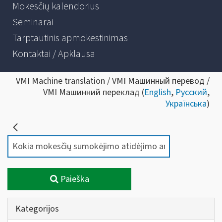
Mokesčių kalendorius
Seminarai
Tarptautinis apmokestinimas
Kontaktai / Apklausa
VMI Machine translation / VMI Машинный перевод /
VMI Машинний переклад (
English
,
Русский
,
Українська
)
Paieška
Kategorijos