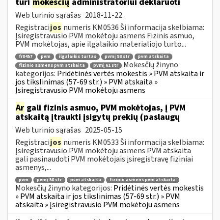
turi
mokesčių
administratoriui deklaruoti
Web turinio sąrašas
2018-11-22
Registraci
jos
numeris KM0536 Ši informacija skelbiama:
Įsiregistravusio PVM mokėtoju asmens Fizinis asmuo,
PVM mokėtojas, apie ilgalaikio materialiojo turto...
fr0457
pvm
ilgalaikis turtas
pvmį 58 str
pvm atskaita
Mokesčių žinyno
fizinio asmens pvm atskaita
pvmį 61 str
kategorijos:
Pridėtinės vertės mokestis » PVM atskaita ir
jos tikslinimas (57-69 str.) » PVM atskaita »
Įsiregistravusio PVM mokėtoju asmens
Ar
gali fizinis asmuo, PVM mokėtojas, į PVM
atskaitą įtraukti įsigytų prekių (paslaugų
Web turinio sąrašas
2025-05-15
Registraci
jos
numeris KM0533 Ši informacija skelbiama:
Įsiregistravusio PVM mokėtoju asmens PVM atskaita
gali pasinaudoti PVM mokėtojais įsiregistravę fiziniai
asmenys,...
pvm
pvmį 58 str
pvm atskaita
fizinio asmens pvm atskaita
Mokesčių žinyno kategorijos:
Pridėtinės vertės mokestis
» PVM atskaita ir jos tikslinimas (57-69 str.) » PVM
atskaita » Įsiregistravusio PVM mokėtoju asmens