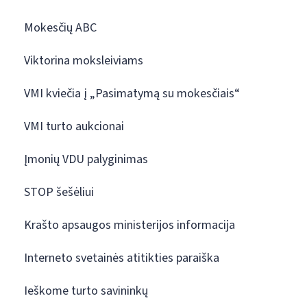
Mokesčių ABC
Viktorina moksleiviams
VMI kviečia į „Pasimatymą su mokesčiais“
VMI turto aukcionai
Įmonių VDU palyginimas
STOP šešėliui
Krašto apsaugos ministerijos informacija
Interneto svetainės atitikties paraiška
Ieškome turto savininkų