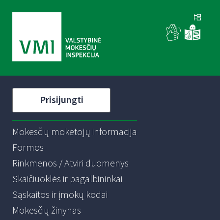
Prisijungti
Mokesčių mokėtojų informacija
Formos
Rinkmenos / Atviri duomenys
Skaičiuoklės ir pagalbininkai
Sąskaitos ir įmokų kodai
Mokesčių žinynas