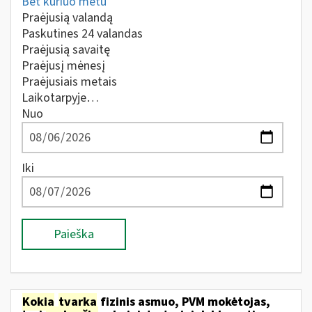
Bet kuriuo metu
Praėjusią valandą
Paskutines 24 valandas
Praėjusią savaitę
Praėjusį mėnesį
Praėjusiais metais
Laikotarpyje…
Nuo
Iki
Paieška
Kokia
tvarka
fizinis asmuo, PVM mokėtojas,