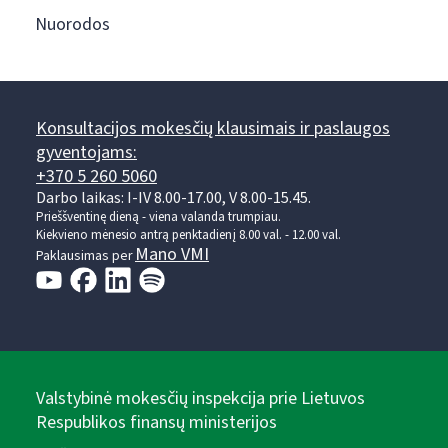
Nuorodos
Konsultacijos mokesčių klausimais ir paslaugos
gyventojams:
+370 5 260 5060
Darbo laikas: I-IV 8.00-17.00, V 8.00-15.45.
Prieššventinę dieną - viena valanda trumpiau.
Kiekvieno mėnesio antrą penktadienį 8.00 val. - 12.00 val.
Mano VMI
Paklausimas per
Valstybinė mokesčių inspekcija prie Lietuvos
Respublikos finansų ministerijos