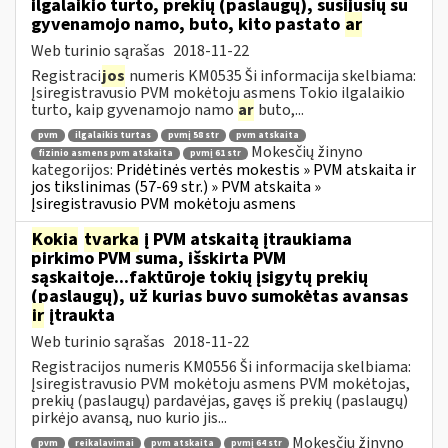
ilgalaikio turto, prekių (paslaugų), susijusių su
gyvenamojo namo, buto, kito pastato
ar
Web turinio sąrašas
2018-11-22
Registraci
jos
numeris KM0535 Ši informacija skelbiama:
Įsiregistravusio PVM mokėtoju asmens Tokio ilgalaikio
turto, kaip gyvenamojo namo
ar
buto,...
pvm
ilgalaikis turtas
pvmį 58 str
pvm atskaita
Mokesčių žinyno
fizinio asmens pvm atskaita
pvmį 61 str
kategorijos:
Pridėtinės vertės mokestis » PVM atskaita ir
jos tikslinimas (57-69 str.) » PVM atskaita »
Įsiregistravusio PVM mokėtoju asmens
Kokia
tvarka
į PVM atskaitą įtraukiama
pirkimo PVM suma, išskirta PVM
sąskaitoje...faktūroje tokių įsigytų prekių
(paslaugų), už kurias buvo sumokėtas avansas
ir
įtraukta
Web turinio sąrašas
2018-11-22
Registracijos numeris KM0556 Ši informacija skelbiama:
Įsiregistravusio PVM mokėtoju asmens PVM mokėtojas,
prekių (paslaugų) pardavėjas, gavęs iš prekių (paslaugų)
pirkėjo avansą, nuo kurio jis...
Mokesčių žinyno
pvm
reikalavimai
pvm atskaita
pvmį 64 str