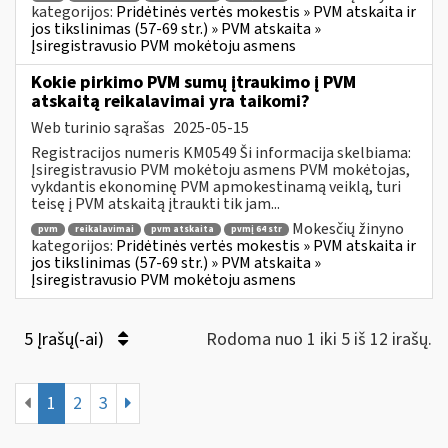
kategorijos:
Pridėtinės vertės mokestis » PVM atskaita ir
jos tikslinimas (57-69 str.) » PVM atskaita »
Įsiregistravusio PVM mokėtoju asmens
Kokie pirkimo PVM sumų įtraukimo į PVM
atskaitą reikalavimai yra taikomi?
Web turinio sąrašas
2025-05-15
Registracijos numeris KM0549 Ši informacija skelbiama:
Įsiregistravusio PVM mokėtoju asmens PVM mokėtojas,
vykdantis ekonominę PVM apmokestinamą veiklą, turi
teisę į PVM atskaitą įtraukti tik jam...
Mokesčių žinyno
pvm
reikalavimai
pvm atskaita
pvmį 64 str
kategorijos:
Pridėtinės vertės mokestis » PVM atskaita ir
jos tikslinimas (57-69 str.) » PVM atskaita »
Įsiregistravusio PVM mokėtoju asmens
5 Įrašų(-ai)
Rodoma nuo 1 iki 5 iš 12 irašų.
1
2
3