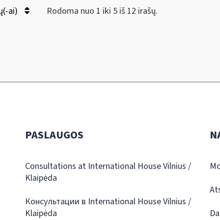
ų(-ai)
Rodoma nuo 1 iki 5 iš 12 irašų.
PASLAUGOS
N
Consultations at International House Vilnius /
Mo
Klaipėda
At
Консультации в International House Vilnius /
Klaipėda
Da