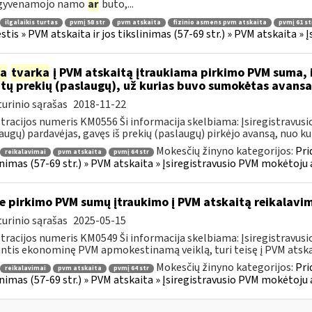
 gyvenamojo namo
ar
buto,...
ilgalaikis turtas
pvmį 58 str
pvm atskaita
fizinio asmens pvm atskaita
pvmį 61 st
tis » PVM atskaita ir jos tikslinimas (57-69 str.) » PVM atskaita 
ia
tvarka
į PVM atskaitą įtraukiama pirkimo PVM suma, i
ytų prekių (paslaugų), už kurias buvo sumokėtas avans
urinio sąrašas
2018-11-22
tracijos numeris KM0556 Ši informacija skelbiama: Įsiregistrav
augų) pardavėjas, gavęs iš prekių (paslaugų) pirkėjo avansą, nuo kurio
Mokesčių žinyno kategorijos:
Pri
reikalavimai
pvm atskaita
pvmį 64 str
inimas (57-69 str.) » PVM atskaita » Įsiregistravusio PVM mokėtoj
e pirkimo PVM sumų įtraukimo į PVM atskaitą reikalavim
urinio sąrašas
2025-05-15
tracijos numeris KM0549 Ši informacija skelbiama: Įsiregistrav
ntis ekonominę PVM apmokestinamą veiklą, turi teisę į PVM atskaitą
Mokesčių žinyno kategorijos:
Pri
reikalavimai
pvm atskaita
pvmį 64 str
inimas (57-69 str.) » PVM atskaita » Įsiregistravusio PVM mokėtoj