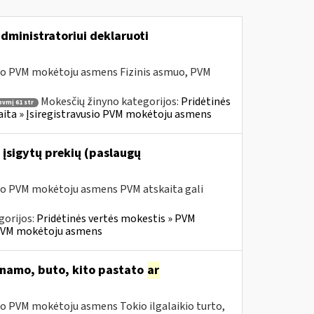
dministratoriui deklaruoti
sio PVM mokėtoju asmens Fizinis asmuo, PVM
Mokesčių žinyno kategorijos:
Pridėtinės
pvmį 61 str
skaita » Įsiregistravusio PVM mokėtoju asmens
 įsigytų prekių (paslaugų
sio PVM mokėtoju asmens PVM atskaita gali
gorijos:
Pridėtinės vertės mokestis » PVM
io PVM mokėtoju asmens
o namo, buto, kito pastato
ar
io PVM mokėtoju asmens Tokio ilgalaikio turto,