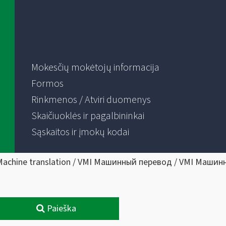
Mokesčių mokėtojų informacija
Formos
Rinkmenos / Atviri duomenys
Skaičiuoklės ir pagalbininkai
Sąskaitos ir įmokų kodai
Machine translation / VMI Машинный перевод / VMI Машин
Paieška