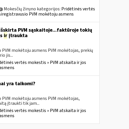
Mokesčių žinyno kategorijos:
Pridėtinės vertės
r
» Įsiregistravusio PVM mokėtoju asmens
šskirta PVM sąskaitoje...faktūroje tokių
as
ir
įtraukta
usio PVM mokėtoju asmens PVM mokėtojas, prekių
 jis...
dėtinės vertės mokestis » PVM atskaita ir jos
u asmens
ai yra taikomi?
usio PVM mokėtoju asmens PVM mokėtojas,
 įtraukti tik jam...
dėtinės vertės mokestis » PVM atskaita ir jos
u asmens