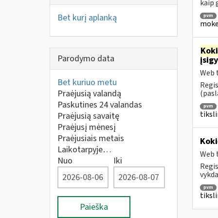
kaip
Bet kurį aplanką
pvm
mokes
Kok
Parodymo data
įsig
Web t
Bet kuriuo metu
Regis
Praėjusią valandą
(pasl
Paskutines 24 valandas
pvm
tiksl
Praėjusią savaitę
Praėjusį mėnesį
Praėjusiais metais
Koki
Laikotarpyje…
Web t
Nuo
Iki
Regis
vykda
pvm
tiksl
Paieška