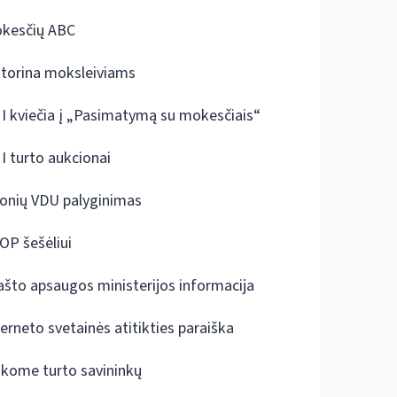
kesčių ABC
ktorina moksleiviams
I kviečia į „Pasimatymą su mokesčiais“
I turto aukcionai
onių VDU palyginimas
OP šešėliui
ašto apsaugos ministerijos informacija
terneto svetainės atitikties paraiška
škome turto savininkų