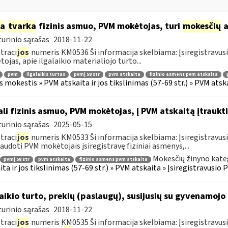
ia
tvarka
fizinis asmuo, PVM mokėtojas, turi
mokesčių
a
urinio sąrašas
2018-11-22
traci
jos
numeris KM0536 Ši informacija skelbiama: Įsiregistravu
ojas, apie ilgalaikio materialiojo turto...
pvm
ilgalaikis turtas
pvmį 58 str
pvm atskaita
fizinio asmens pvm atskaita
s mokestis » PVM atskaita ir jos tikslinimas (57-69 str.) » PVM at
li fizinis asmuo, PVM mokėtojas, į PVM atskaitą įtraukti
urinio sąrašas
2025-05-15
traci
jos
numeris KM0533 Ši informacija skelbiama: Įsiregistravu
audoti PVM mokėtojais įsiregistravę fiziniai asmenys,...
Mokesčių žinyno kate
pvmį 58 str
pvm atskaita
fizinio asmens pvm atskaita
ita ir jos tikslinimas (57-69 str.) » PVM atskaita » Įsiregistravus
laikio turto, prekių (paslaugų), susijusių su gyvenamoj
urinio sąrašas
2018-11-22
traci
jos
numeris KM0535 Ši informacija skelbiama: Įsiregistravus