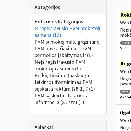
Kategorijos
Kok
Bet kurios kategorijos
Web t
Įsiregistravusio PVM mokėtoju
Regis
asmens
(12)
mokėt
PVM sumokėjimas, grąžintino
fr0457
vertė
PVM apskaičiavimas, PVM
permokos įskaitymas ir
(1)
Neįsiregistravusio PVM
Ar
ga
mokėtoju asmens
(1)
Web t
Prekių tiekimo (paslaugų
Regis
teikimo) įforminimas PVM
pasin
sąskaita faktūra (78-1, 7
(1)
pvm
PVM sąskaitos faktūros
atska
informacija (80 str.)
(1)
ilga
Web t
Aplankai
Regis