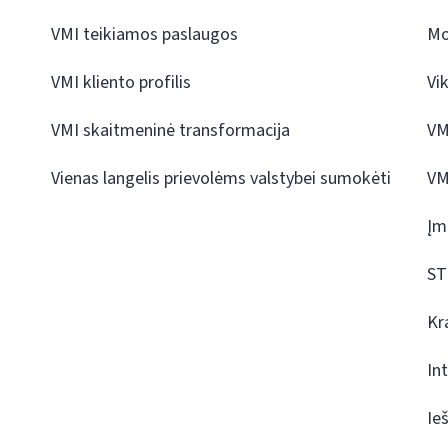
VMI teikiamos paslaugos
Mo
VMI kliento profilis
Vi
VMI skaitmeninė transformacija
VM
Vienas langelis prievolėms valstybei sumokėti
VM
Įm
ST
Kr
In
Ie