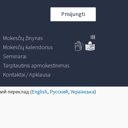
Prisijungti
Mokesčių žinynas
Mokesčių kalendorius
Seminarai
Tarptautinis apmokestinimas
Kontaktai / Apklausa
ний переклад (
English
,
Русский
,
Українська
)