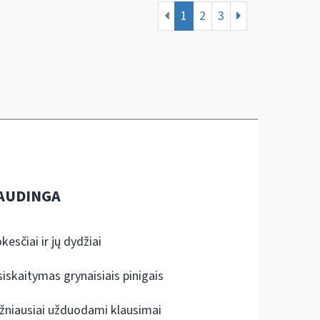
1
2
3
AUDINGA
kesčiai ir jų dydžiai
siskaitymas grynaisiais pinigais
žniausiai užduodami klausimai