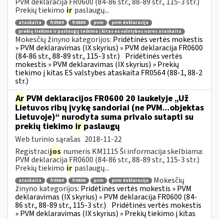
PVM deklaracija FR0600 (84-86 str., 88-89 str., 115-3 str.)
Prekių tiekimo
ir
paslaugų...
ataskaita
fr0564
fr0600
pvm
pvm deklaracija
prekių tiekimo ir paslaugų teikimo į kitas es valstybes nares ataskaita
Mokesčių žinyno kategorijos:
Pridėtinės vertės mokestis
» PVM deklaravimas (IX skyrius) » PVM deklaracija FR0600
(84-86 str., 88-89 str., 115-3 str.)
Pridėtinės vertės
mokestis » PVM deklaravimas (IX skyrius) » Prekių
tiekimo į kitas ES valstybes ataskaita FR0564 (88-1, 88-2
str.)
Ar
PVM deklaracijos FR0600 20 laukelyje „Už
Lietuvos ribų įvykę sandoriai (ne PVM...objektas
Lietuvoje)“ nurodyta suma privalo sutapti su
prekių tiekimo
ir
paslaugų
Web turinio sąrašas
2018-11-22
Registraci
jos
numeris KM1115 Ši informacija skelbiama:
PVM deklaracija FR0600 (84-86 str., 88-89 str., 115-3 str.)
Prekių tiekimo
ir
paslaugų...
Mokesčių
ataskaita
fr0564
fr0600
pvm
pvm deklaracija
žinyno kategorijos:
Pridėtinės vertės mokestis » PVM
deklaravimas (IX skyrius) » PVM deklaracija FR0600 (84-
86 str., 88-89 str., 115-3 str.)
Pridėtinės vertės mokestis
» PVM deklaravimas (IX skyrius) » Prekių tiekimo į kitas