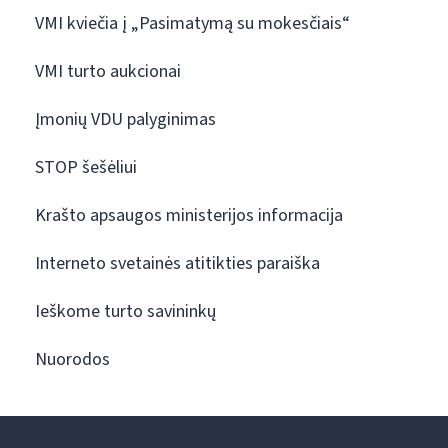
VMI kviečia į „Pasimatymą su mokesčiais“
VMI turto aukcionai
Įmonių VDU palyginimas
STOP šešėliui
Krašto apsaugos ministerijos informacija
Interneto svetainės atitikties paraiška
Ieškome turto savininkų
Nuorodos