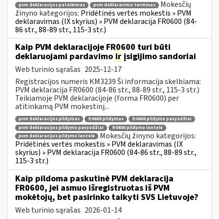
Mokesčių
pvm deklaracijos pateikimas
pvm deklaravimo terminas
žinyno kategorijos:
Pridėtinės vertės mokestis » PVM
deklaravimas (IX skyrius) » PVM deklaracija FR0600 (84-
86 str., 88-89 str., 115-3 str.)
Kaip PVM deklaracijoje FR0600 turi būti
deklaruojami pardavimo
ir
įsigijimo sandoriai
Web turinio sąrašas
2025-12-17
Registracijos numeris KM3239 Ši informacija skelbiama:
PVM deklaracija FR0600 (84-86 str., 88-89 str., 115-3 str.)
Teikiamoje PVM deklaracijoje (forma FR0600) per
atitinkamą PVM mokestinį...
pvm deklaracijos pildymas
fr0600 pildymas
fr0600 pildymo pavyzdžiai
pvm deklaracijos pildymo pavyzdžiai
fr0600 pildymo lentelė
Mokesčių žinyno kategorijos:
pvm deklaracijos pildymo lentelė
Pridėtinės vertės mokestis » PVM deklaravimas (IX
skyrius) » PVM deklaracija FR0600 (84-86 str., 88-89 str.,
115-3 str.)
Kaip pildoma paskutinė PVM deklaracija
FR0600, jei asmuo išregistruotas iš PVM
mokėtojų, bet pasirinko taikyti SVS Lietuvoje?
Web turinio sąrašas
2026-01-14