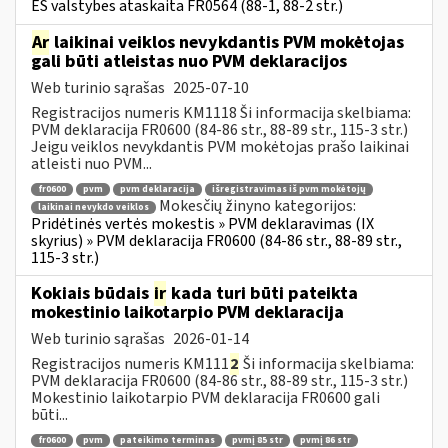
ES valstybes ataskaita FR0564 (88-1, 88-2 str.)
Ar
laikinai veiklos nevykdantis PVM mokėtojas
gali būti atleistas nuo PVM deklaracijos
Web turinio sąrašas
2025-07-10
Registracijos numeris KM1118 Ši informacija skelbiama:
PVM deklaracija FR0600 (84-86 str., 88-89 str., 115-3 str.)
Jeigu veiklos nevykdantis PVM mokėtojas prašo laikinai
atleisti nuo PVM...
fr0600
pvm
pvm deklaracija
išregistravimas iš pvm mokėtojų
Mokesčių žinyno kategorijos:
laikinai nevykdo veiklos
Pridėtinės vertės mokestis » PVM deklaravimas (IX
skyrius) » PVM deklaracija FR0600 (84-86 str., 88-89 str.,
115-3 str.)
Kokiais būdais
ir
kada turi būti pateikta
mokestinio laikotarpio PVM deklaracija
Web turinio sąrašas
2026-01-14
Registracijos numeris KM111
2
Ši informacija skelbiama:
PVM deklaracija FR0600 (84-86 str., 88-89 str., 115-3 str.)
Mokestinio laikotarpio PVM deklaracija FR0600 gali
būti...
fr0600
pvm
pateikimo terminas
pvmį 85 str
pvmį 86 str