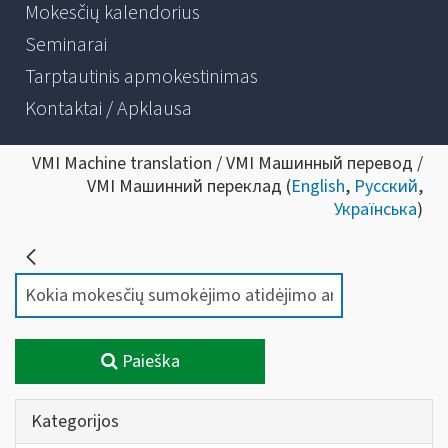
Mokesčių kalendorius
Seminarai
Tarptautinis apmokestinimas
Kontaktai / Apklausa
VMI Machine translation / VMI Машинный перевод /
VMI Машинний переклад (
English
,
Русский
,
Українська
)
Paieška
Kategorijos