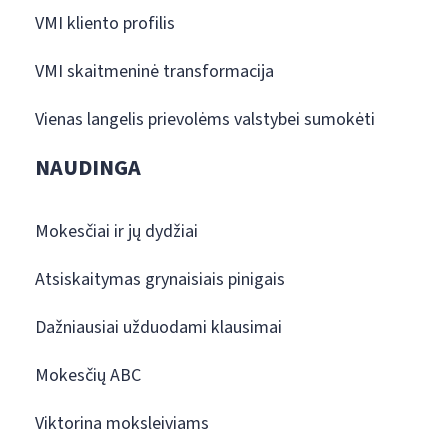
VMI kliento profilis
VMI skaitmeninė transformacija
Vienas langelis prievolėms valstybei sumokėti
NAUDINGA
Mokesčiai ir jų dydžiai
Atsiskaitymas grynaisiais pinigais
Dažniausiai užduodami klausimai
Mokesčių ABC
Viktorina moksleiviams