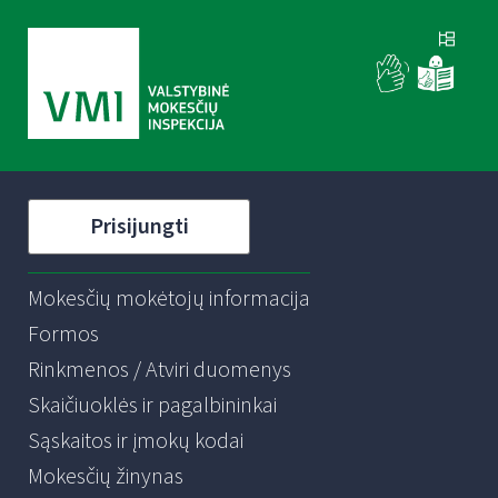
Prisijungti
Mokesčių mokėtojų informacija
Formos
Rinkmenos / Atviri duomenys
Skaičiuoklės ir pagalbininkai
Sąskaitos ir įmokų kodai
Mokesčių žinynas