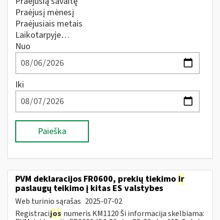
Praėjusią savaitę
Praėjusį mėnesį
Praėjusiais metais
Laikotarpyje…
Nuo
Iki
Paieška
PVM deklaracijos FR0600, prekių tiekimo
ir
paslaugų teikimo į kitas ES valstybes
Web turinio sąrašas
2025-07-02
Registraci
jos
numeris KM1120 Ši informacija skelbiama: