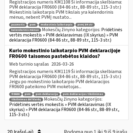
Registracijos numeris KM1108 Ši informacija skelbiama:
PVM deklaracija FR0600 (84-86 str., 88-89 str., 115-3 str.)
Mokestinis laikotarpis PVM tikslais yra kalendorinis
mėnuo, nebent PVMĮ nustato...
pusmetis
pvm
mokestinis laikotarpis
pvmį 84 str
Mokesčių žinyno kategorijos:
Pridėtinės
kalendorinis mėnuo
vertės mokestis » PVM deklaravimas (IX skyrius) » PVM
deklaracija FR0600 (84-86 str., 88-89 str., 115-3 str.)
Kurio mokestinio laikotarpio PVM deklaracijoje
FR0600 taisomos pastebėtos klaidos?
Web turinio sąrašas
2026-03-26
Registracijos numeris KM1119 Ši informacija skelbiama:
PVM deklaracija FR0600 (84-86 str., 88-89 str., 115-3 str.)
Jeigu po mokestinio laikotarpio PVM deklaracijos
FR0600 pateikimo PVM mokėtojas...
fr0600
pvm
pvm deklaracija
pvm deklaracijos tikslinimas
Mokesčių žinyno kategorijos:
tikslinimas dėl klaidų
Pridėtinės vertės mokestis » PVM deklaravimas (IX
skyrius) » PVM deklaracija FR0600 (84-86 str., 88-89 str.,
115-3 str.)
20 Įrašų(-ai)
Rodoma nuo 1 iki 9 iš 9 irašų.