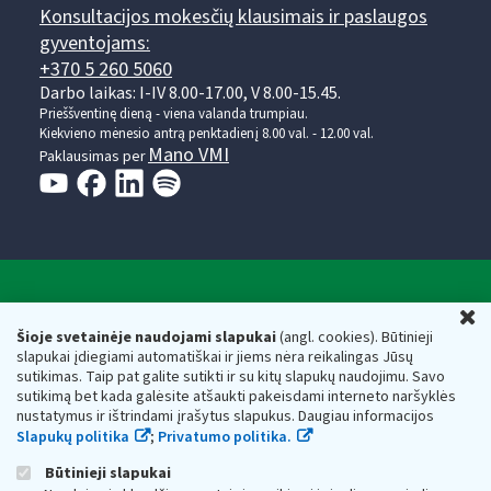
Konsultacijos mokesčių klausimais ir paslaugos
gyventojams:
+370 5 260 5060
Darbo laikas: I-IV 8.00-17.00, V 8.00-15.45.
Prieššventinę dieną - viena valanda trumpiau.
Kiekvieno mėnesio antrą penktadienį 8.00 val. - 12.00 val.
Mano VMI
Paklausimas per
Valstybinė mokesčių inspekcija prie Lietuvos
U
Respublikos finansų ministerijos
Šioje svetainėje naudojami slapukai
(angl. cookies). Būtinieji
slapukai įdiegiami automatiškai ir jiems nėra reikalingas Jūsų
Biudžetinė įstaiga. Juridinio asmens kodas — 188659752,
sutikimas. Taip pat galite sutikti ir su kitų slapukų naudojimu. Savo
adresas: Vasario 16-osios g. 14, 01107 Vilnius, Lietuva, el.paštas:
sutikimą bet kada galėsite atšaukti pakeisdami interneto naršyklės
vmi@vmi.lt
, E. pristatymo dėžutės adresas 188659752
nustatymus ir ištrindami įrašytus slapukus. Daugiau informacijos
Duomenys apie Valstybinę mokesčių inspekciją prie Lietuvos
Slapukų politika
;
Privatumo politika.
Respublikos finansų ministerijos kaupiami ir saugomi Juridinių
asmenų registre
Būtinieji slapukai