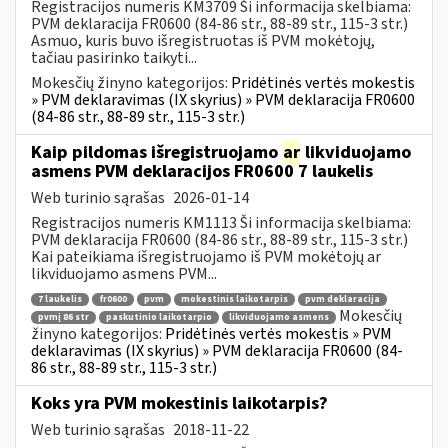
Registracijos numeris KM3709 Ši informacija skelbiama:
PVM deklaracija FR0600 (84-86 str., 88-89 str., 115-3 str.)
Asmuo, kuris buvo išregistruotas iš PVM mokėtojų,
tačiau pasirinko taikyti...
Mokesčių žinyno kategorijos:
Pridėtinės vertės mokestis
» PVM deklaravimas (IX skyrius) » PVM deklaracija FR0600
(84-86 str., 88-89 str., 115-3 str.)
Kaip pildomas išregistruojamo
ar
likviduojamo
asmens PVM deklaracijos FR0600 7 laukelis
Web turinio sąrašas
2026-01-14
Registracijos numeris KM1113 Ši informacija skelbiama:
PVM deklaracija FR0600 (84-86 str., 88-89 str., 115-3 str.)
Kai pateikiama išregistruojamo iš PVM mokėtojų ar
likviduojamo asmens PVM...
7 laukelis
fr0600
pvm
mokestinis laikotarpis
pvm deklaracija
Mokesčių
pvmį 86 str
paskutinio laikotarpio
likviduojamo asmens
žinyno kategorijos:
Pridėtinės vertės mokestis » PVM
deklaravimas (IX skyrius) » PVM deklaracija FR0600 (84-
86 str., 88-89 str., 115-3 str.)
Koks yra PVM mokestinis laikotarpis?
Web turinio sąrašas
2018-11-22