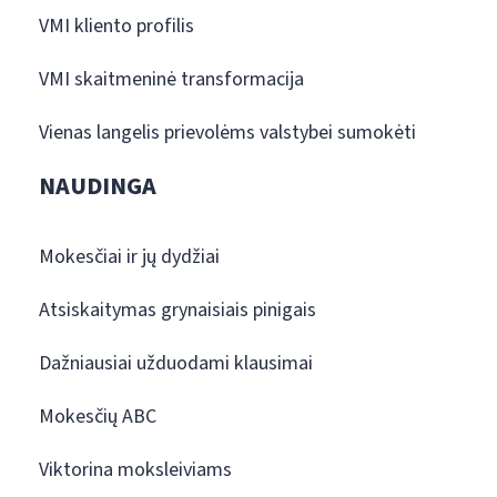
VMI kliento profilis
VMI skaitmeninė transformacija
Vienas langelis prievolėms valstybei sumokėti
NAUDINGA
Mokesčiai ir jų dydžiai
Atsiskaitymas grynaisiais pinigais
Dažniausiai užduodami klausimai
Mokesčių ABC
Viktorina moksleiviams