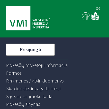
Prisijungti
Mokesčių mokėtojų informacija
Formos
Rinkmenos / Atviri duomenys
Skaičiuoklės ir pagalbininkai
Sąskaitos ir įmokų kodai
Mokesčių žinynas