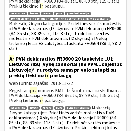
PVM deklaracija FR0600 (84-86 str., 88-89 str., 115-3 str.)
Prekių tiekimo
ir
paslaugų...
ataskaita
fr0564
fr0600
pvm
pvm deklaracija
prekių tiekimo ir paslaugų teikimo į kitas es valstybes nares ataskaita
Mokesčių žinyno kategorijos:
Pridėtinės vertės mokestis
» PVM deklaravimas (IX skyrius) » PVM deklaracija FR0600
(84-86 str., 88-89 str., 115-3 str.)
Pridėtinės vertės
mokestis » PVM deklaravimas (IX skyrius) » Prekių
tiekimo į kitas ES valstybes ataskaita FR0564 (88-1, 88-2
str.)
Ar
PVM deklaracijos FR0600 20 laukelyje „Už
Lietuvos ribų įvykę sandoriai (ne PVM...objektas
Lietuvoje)“ nurodyta suma privalo sutapti su
prekių tiekimo
ir
paslaugų
Web turinio sąrašas
2018-11-22
Registraci
jos
numeris KM1115 Ši informacija skelbiama:
PVM deklaracija FR0600 (84-86 str., 88-89 str., 115-3 str.)
Prekių tiekimo
ir
paslaugų...
Mokesčių
ataskaita
fr0564
fr0600
pvm
pvm deklaracija
žinyno kategorijos:
Pridėtinės vertės mokestis » PVM
deklaravimas (IX skyrius) » PVM deklaracija FR0600 (84-
86 str., 88-89 str., 115-3 str.)
Pridėtinės vertės mokestis
» PVM deklaravimas (IX skyrius) » Prekių tiekimo į kitas