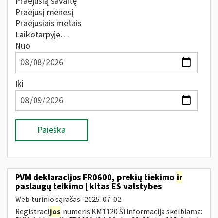
Praėjusią savaitę
Praėjusį mėnesį
Praėjusiais metais
Laikotarpyje…
Nuo
Iki
Paieška
PVM deklaracijos FR0600, prekių tiekimo
ir
paslaugų teikimo į kitas ES valstybes
Web turinio sąrašas
2025-07-02
Registraci
jos
numeris KM1120 Ši informacija skelbiama: