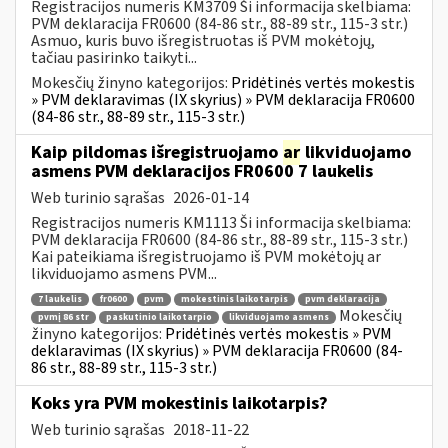
Registracijos numeris KM3709 Ši informacija skelbiama:
PVM deklaracija FR0600 (84-86 str., 88-89 str., 115-3 str.)
Asmuo, kuris buvo išregistruotas iš PVM mokėtojų,
tačiau pasirinko taikyti...
Mokesčių žinyno kategorijos:
Pridėtinės vertės mokestis
» PVM deklaravimas (IX skyrius) » PVM deklaracija FR0600
(84-86 str., 88-89 str., 115-3 str.)
Kaip pildomas išregistruojamo
ar
likviduojamo
asmens PVM deklaracijos FR0600 7 laukelis
Web turinio sąrašas
2026-01-14
Registracijos numeris KM1113 Ši informacija skelbiama:
PVM deklaracija FR0600 (84-86 str., 88-89 str., 115-3 str.)
Kai pateikiama išregistruojamo iš PVM mokėtojų ar
likviduojamo asmens PVM...
7 laukelis
fr0600
pvm
mokestinis laikotarpis
pvm deklaracija
Mokesčių
pvmį 86 str
paskutinio laikotarpio
likviduojamo asmens
žinyno kategorijos:
Pridėtinės vertės mokestis » PVM
deklaravimas (IX skyrius) » PVM deklaracija FR0600 (84-
86 str., 88-89 str., 115-3 str.)
Koks yra PVM mokestinis laikotarpis?
Web turinio sąrašas
2018-11-22