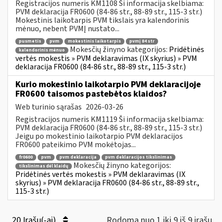
Registracijos numeris KM1108 Ši informacija skelbiama:
PVM deklaracija FR0600 (84-86 str., 88-89 str., 115-3 str.)
Mokestinis laikotarpis PVM tikslais yra kalendorinis
mėnuo, nebent PVMĮ nustato...
pusmetis
pvm
mokestinis laikotarpis
pvmį 84 str
Mokesčių žinyno kategorijos:
Pridėtinės
kalendorinis mėnuo
vertės mokestis » PVM deklaravimas (IX skyrius) » PVM
deklaracija FR0600 (84-86 str., 88-89 str., 115-3 str.)
Kurio mokestinio laikotarpio PVM deklaracijoje
FR0600 taisomos pastebėtos klaidos?
Web turinio sąrašas
2026-03-26
Registracijos numeris KM1119 Ši informacija skelbiama:
PVM deklaracija FR0600 (84-86 str., 88-89 str., 115-3 str.)
Jeigu po mokestinio laikotarpio PVM deklaracijos
FR0600 pateikimo PVM mokėtojas...
fr0600
pvm
pvm deklaracija
pvm deklaracijos tikslinimas
Mokesčių žinyno kategorijos:
tikslinimas dėl klaidų
Pridėtinės vertės mokestis » PVM deklaravimas (IX
skyrius) » PVM deklaracija FR0600 (84-86 str., 88-89 str.,
115-3 str.)
20 Įrašų(-ai)
Rodoma nuo 1 iki 9 iš 9 irašų.