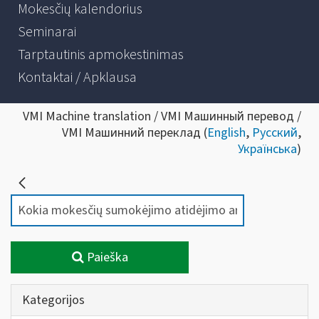
Mokesčių kalendorius
Seminarai
Tarptautinis apmokestinimas
Kontaktai / Apklausa
VMI Machine translation / VMI Машинный перевод /
VMI Машинний переклад (
English
,
Русский
,
Українська
)
Paieška
Kategorijos