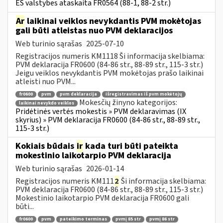
ES valstybes ataskaita FR0564 (88-1, 88-2 str.)
Ar
laikinai veiklos nevykdantis PVM mokėtojas
gali būti atleistas nuo PVM deklaracijos
Web turinio sąrašas
2025-07-10
Registracijos numeris KM1118 Ši informacija skelbiama:
PVM deklaracija FR0600 (84-86 str., 88-89 str., 115-3 str.)
Jeigu veiklos nevykdantis PVM mokėtojas prašo laikinai
atleisti nuo PVM...
fr0600
pvm
pvm deklaracija
išregistravimas iš pvm mokėtojų
Mokesčių žinyno kategorijos:
laikinai nevykdo veiklos
Pridėtinės vertės mokestis » PVM deklaravimas (IX
skyrius) » PVM deklaracija FR0600 (84-86 str., 88-89 str.,
115-3 str.)
Kokiais būdais
ir
kada turi būti pateikta
mokestinio laikotarpio PVM deklaracija
Web turinio sąrašas
2026-01-14
Registracijos numeris KM111
2
Ši informacija skelbiama:
PVM deklaracija FR0600 (84-86 str., 88-89 str., 115-3 str.)
Mokestinio laikotarpio PVM deklaracija FR0600 gali
būti...
fr0600
pvm
pateikimo terminas
pvmį 85 str
pvmį 86 str