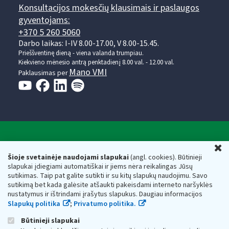
Konsultacijos mokesčių klausimais ir paslaugos
gyventojams:
+370 5 260 5060
Darbo laikas: I-IV 8.00-17.00, V 8.00-15.45.
Prieššventinę dieną - viena valanda trumpiau.
Kiekvieno mėnesio antrą penktadienį 8.00 val. - 12.00 val.
Mano VMI
Paklausimas per
Valstybinė mokesčių inspekcija prie Lietuvos
U
Respublikos finansų ministerijos
Šioje svetainėje naudojami slapukai
(angl. cookies). Būtinieji
slapukai įdiegiami automatiškai ir jiems nėra reikalingas Jūsų
Biudžetinė įstaiga. Juridinio asmens kodas — 188659752,
sutikimas. Taip pat galite sutikti ir su kitų slapukų naudojimu. Savo
adresas: Vasario 16-osios g. 14, 01107 Vilnius, Lietuva, el.paštas:
sutikimą bet kada galėsite atšaukti pakeisdami interneto naršyklės
vmi@vmi.lt
, E. pristatymo dėžutės adresas 188659752
nustatymus ir ištrindami įrašytus slapukus. Daugiau informacijos
Duomenys apie Valstybinę mokesčių inspekciją prie Lietuvos
Slapukų politika
;
Privatumo politika.
Respublikos finansų ministerijos kaupiami ir saugomi Juridinių
asmenų registre
Būtinieji slapukai