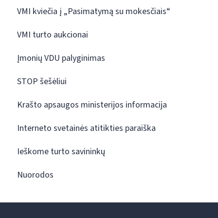
VMI kviečia į „Pasimatymą su mokesčiais“
VMI turto aukcionai
Įmonių VDU palyginimas
STOP šešėliui
Krašto apsaugos ministerijos informacija
Interneto svetainės atitikties paraiška
Ieškome turto savininkų
Nuorodos