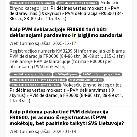
Mokesčių
pvm deklaracijos pateikimas
pvm deklaravimo terminas
žinyno kategorijos:
Pridėtinės vertės mokestis » PVM
deklaravimas (IX skyrius) » PVM deklaracija FR0600 (84-
86 str., 88-89 str., 115-3 str.)
Kaip PVM deklaracijoje FR0600 turi būti
deklaruojami pardavimo
ir
įsigijimo sandoriai
Web turinio sąrašas
2025-12-17
Registracijos numeris KM3239 Ši informacija skelbiama:
PVM deklaracija FR0600 (84-86 str., 88-89 str., 115-3 str.)
Teikiamoje PVM deklaracijoje (forma FR0600) per
atitinkamą PVM mokestinį...
pvm deklaracijos pildymas
fr0600 pildymas
fr0600 pildymo pavyzdžiai
pvm deklaracijos pildymo pavyzdžiai
fr0600 pildymo lentelė
Mokesčių žinyno kategorijos:
pvm deklaracijos pildymo lentelė
Pridėtinės vertės mokestis » PVM deklaravimas (IX
skyrius) » PVM deklaracija FR0600 (84-86 str., 88-89 str.,
115-3 str.)
Kaip pildoma paskutinė PVM deklaracija
FR0600, jei asmuo išregistruotas iš PVM
mokėtojų, bet pasirinko taikyti SVS Lietuvoje?
Web turinio sąrašas
2026-01-14