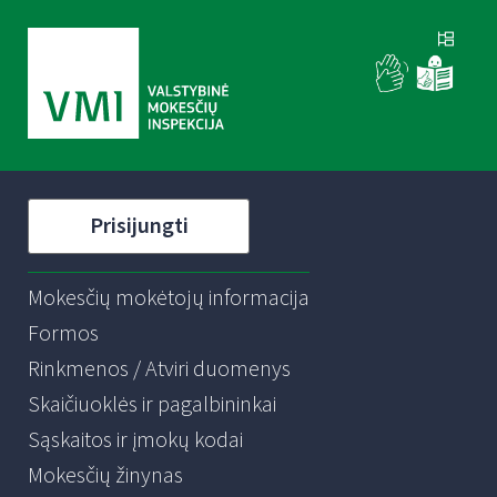
Prisijungti
Mokesčių mokėtojų informacija
Formos
Rinkmenos / Atviri duomenys
Skaičiuoklės ir pagalbininkai
Sąskaitos ir įmokų kodai
Mokesčių žinynas