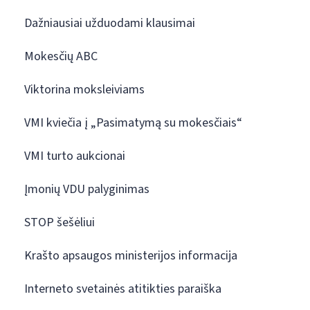
Dažniausiai užduodami klausimai
Mokesčių ABC
Viktorina moksleiviams
VMI kviečia į „Pasimatymą su mokesčiais“
VMI turto aukcionai
Įmonių VDU palyginimas
STOP šešėliui
Krašto apsaugos ministerijos informacija
Interneto svetainės atitikties paraiška