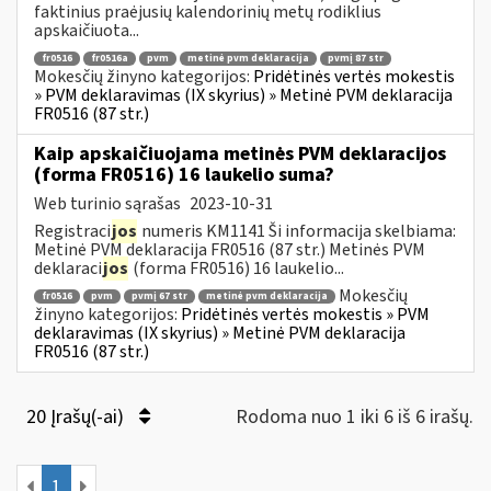
faktinius praėjusių kalendorinių metų rodiklius
apskaičiuota...
fr0516
fr0516a
pvm
metinė pvm deklaracija
pvmį 87 str
Mokesčių žinyno kategorijos:
Pridėtinės vertės mokestis
» PVM deklaravimas (IX skyrius) » Metinė PVM deklaracija
FR0516 (87 str.)
Kaip apskaičiuojama metinės PVM deklaracijos
(forma FR0516) 16 laukelio suma?
Web turinio sąrašas
2023-10-31
Registraci
jos
numeris KM1141 Ši informacija skelbiama:
Metinė PVM deklaracija FR0516 (87 str.) Metinės PVM
deklaraci
jos
(forma FR0516) 16 laukelio...
Mokesčių
fr0516
pvm
pvmį 67 str
metinė pvm deklaracija
žinyno kategorijos:
Pridėtinės vertės mokestis » PVM
deklaravimas (IX skyrius) » Metinė PVM deklaracija
FR0516 (87 str.)
20 Įrašų(-ai)
Rodoma nuo 1 iki 6 iš 6 irašų.
1