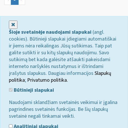
Uždaryti
Šioje svetainėje naudojami slapukai
(angl.
cookies). Būtinieji slapukai įdiegiami automatiškai
ir jiems nėra reikalingas Jūsų sutikimas. Taip pat
galite sutikti ir su kitų slapukų naudojimu. Savo
sutikimą bet kada galėsite atšaukti pakeisdami
interneto naršyklės nustatymus ir ištrindami
įrašytus slapukus. Daugiau informacijos
Slapukų
politika
;
Privatumo politika.
Būtinieji slapukai
Naudojami sklandžiam svetainės veikimui ir įgalina
pagrindines svetainės funkcijas. Be šių slapukų
svetainė negali tinkamai veikti.
Analitiniai slapukai