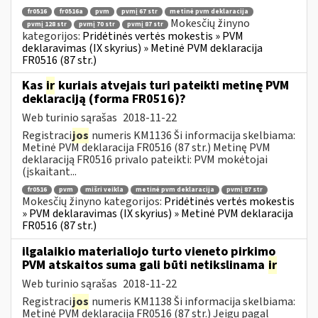
fr0516
fr0516a
pvm
pvmį 67 str
metinė pvm deklaracija
Mokesčių žinyno
pvmį 128 str
pvmį 70 str
pvmį 87 str
kategorijos:
Pridėtinės vertės mokestis » PVM
deklaravimas (IX skyrius) » Metinė PVM deklaracija
FR0516 (87 str.)
Kas
ir
kuriais atvejais turi pateikti metinę PVM
deklaraciją (forma FR0516)?
Web turinio sąrašas
2018-11-22
Registraci
jos
numeris KM1136 Ši informacija skelbiama:
Metinė PVM deklaracija FR0516 (87 str.) Metinę PVM
deklaraciją FR0516 privalo pateikti: PVM mokėtojai
(įskaitant...
fr0516
pvm
mišri veikla
metinė pvm deklaracija
pvmį 87 str
Mokesčių žinyno kategorijos:
Pridėtinės vertės mokestis
» PVM deklaravimas (IX skyrius) » Metinė PVM deklaracija
FR0516 (87 str.)
ilgalaikio materialiojo turto vieneto pirkimo
PVM atskaitos suma gali būti netikslinama
ir
Web turinio sąrašas
2018-11-22
Registraci
jos
numeris KM1138 Ši informacija skelbiama:
Metinė PVM deklaracija FR0516 (87 str.) Jeigu pagal