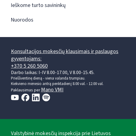
Ieškome turto savininkų
Nuorodos
Konsultacijos mokesčių klausimais ir paslaugos
gyventojams:
+370 5 260 5060
Darbo laikas: I-IV 8.00-17.00, V 8.00-15.45.
Prieššventinę dieną - viena valanda trumpiau.
Kiekvieno mėnesio antrą penktadienį 8.00 val. - 12.00 val.
Mano VMI
Paklausimas per
Valstybinė mokesčių inspekcija prie Lietuvos