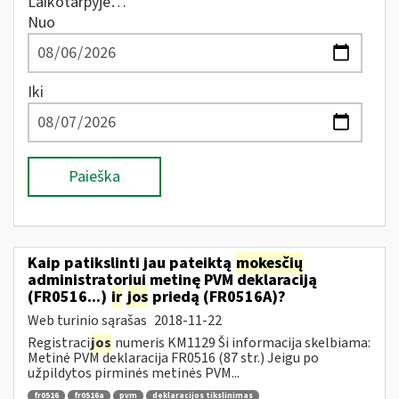
Laikotarpyje…
Nuo
Iki
Paieška
Kaip patikslinti jau pateiktą
mokesčių
administratoriui metinę PVM deklaraciją
(FR0516...)
ir
jos
priedą (FR0516A)?
Web turinio sąrašas
2018-11-22
Registraci
jos
numeris KM1129 Ši informacija skelbiama:
Metinė PVM deklaracija FR0516 (87 str.) Jeigu po
užpildytos pirminės metinės PVM...
fr0516
fr0516a
pvm
deklaracijos tikslinimas