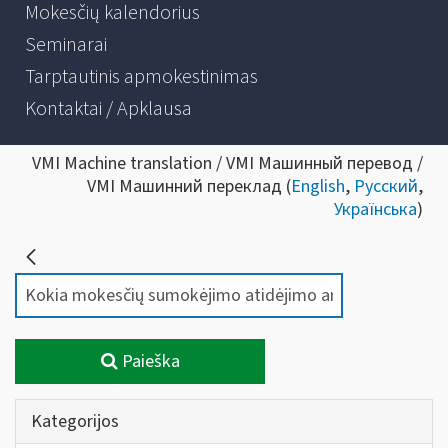
Mokesčių kalendorius
Seminarai
Tarptautinis apmokestinimas
Kontaktai / Apklausa
VMI Machine translation / VMI Машинный перевод /
VMI Машинний переклад (
English
,
Русский
,
Українська
)
Paieška
Kategorijos