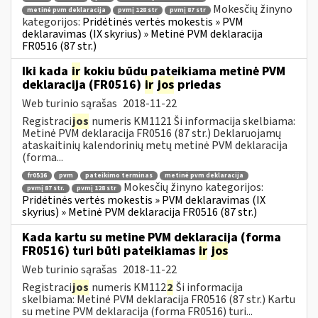
Mokesčių žinyno
metinė pvm deklaracija
pvmį 128 str
pvmį 87 str
kategorijos:
Pridėtinės vertės mokestis » PVM
deklaravimas (IX skyrius) » Metinė PVM deklaracija
FR0516 (87 str.)
Iki kada
ir
kokiu būdu pateikiama metinė PVM
deklaracija (FR0516)
ir
jos
priedas
Web turinio sąrašas
2018-11-22
Registraci
jos
numeris KM1121 Ši informacija skelbiama:
Metinė PVM deklaracija FR0516 (87 str.) Deklaruojamų
ataskaitinių kalendorinių metų metinė PVM deklaracija
(forma...
fr0516
pvm
pateikimo terminas
metinė pvm deklaracija
Mokesčių žinyno kategorijos:
pvmį 87 str.
pvmį 128 str
Pridėtinės vertės mokestis » PVM deklaravimas (IX
skyrius) » Metinė PVM deklaracija FR0516 (87 str.)
Kada kartu su metine PVM deklaracija (forma
FR0516) turi būti pateikiamas
ir
jos
Web turinio sąrašas
2018-11-22
Registraci
jos
numeris KM112
2
Ši informacija
skelbiama: Metinė PVM deklaracija FR0516 (87 str.) Kartu
su metine PVM deklaracija (forma FR0516) turi...