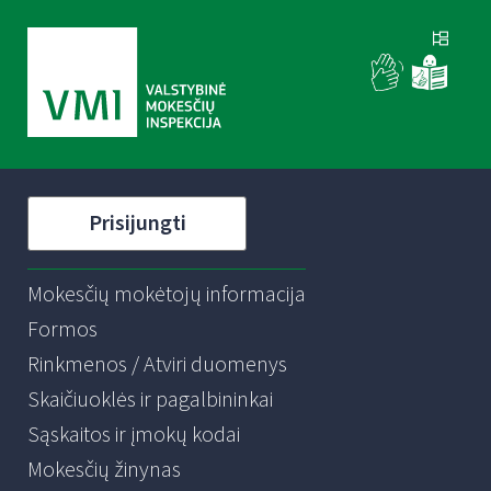
Prisijungti
Mokesčių mokėtojų informacija
Formos
Rinkmenos / Atviri duomenys
Skaičiuoklės ir pagalbininkai
Sąskaitos ir įmokų kodai
Mokesčių žinynas