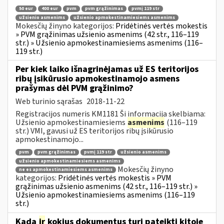
50 eur
400 eur
pvm
pvm grąžinimas
pvmį 119 str
užsienio asmenims
užsienio apmokestinamiesiems asmenims
Mokesčių žinyno kategorijos:
Pridėtinės vertės mokestis
» PVM grąžinimas užsienio asmenims (42 str., 116–119
str.) » Užsienio apmokestinamiesiems asmenims (116–
119 str.)
Per kiek laiko išnagrinėjamas už ES teritorijos
ribų įsikūrusio apmokestinamojo asmens
prašymas dėl PVM grąžinimo?
Web turinio sąrašas
2018-11-22
Registracijos numeris KM1181 Ši informacija skelbiama:
Užsienio apmokestinamiesiems
asmenims
(116–119
str.) VMI, gavusi už ES teritorijos ribų įsikūrusio
apmokestinamojo...
pvm
pvm grąžinimas
pvmį 119 str
užsienio asmenims
užsienio apmokestinamiesiems asmenims
Mokesčių žinyno
ne es apmokestinamiesiems asmenims
kategorijos:
Pridėtinės vertės mokestis » PVM
grąžinimas užsienio asmenims (42 str., 116–119 str.) »
Užsienio apmokestinamiesiems asmenims (116–119
str.)
Kada
ir
kokius dokumentus turi pateikti kitoje