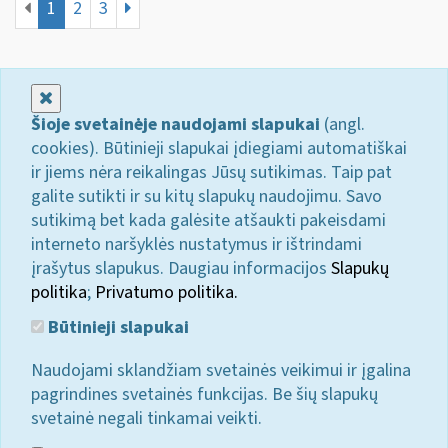
1
2
3
Uždaryti
Šioje svetainėje naudojami slapukai
(angl.
cookies). Būtinieji slapukai įdiegiami automatiškai
ir jiems nėra reikalingas Jūsų sutikimas. Taip pat
galite sutikti ir su kitų slapukų naudojimu. Savo
sutikimą bet kada galėsite atšaukti pakeisdami
interneto naršyklės nustatymus ir ištrindami
įrašytus slapukus. Daugiau informacijos
Slapukų
politika
;
Privatumo politika.
Būtinieji slapukai
Naudojami sklandžiam svetainės veikimui ir įgalina
pagrindines svetainės funkcijas. Be šių slapukų
svetainė negali tinkamai veikti.