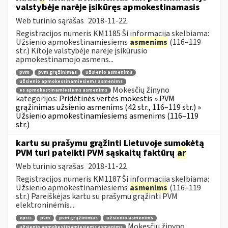
valstybėje narėje įsikūręs apmokestinamasis
Web turinio sąrašas
2018-11-22
Registracijos numeris KM1185 Ši informacija skelbiama:
Užsienio apmokestinamiesiems
asmenims
(116–119
str.) Kitoje valstybėje narėje įsikūrusio
apmokestinamojo asmens...
pvm
pvm grąžinimas
užsienio asmenims
užsienio apmokestinamiesiems asmenims
Mokesčių žinyno
es apmokestinamiesiems asmenims
kategorijos:
Pridėtinės vertės mokestis » PVM
grąžinimas užsienio asmenims (42 str., 116–119 str.) »
Užsienio apmokestinamiesiems asmenims (116–119
str.)
kartu su prašymu grąžinti Lietuvoje sumokėtą
PVM turi pateikti PVM sąskaitų faktūrų
ar
Web turinio sąrašas
2018-11-22
Registracijos numeris KM1187 Ši informacija skelbiama:
Užsienio apmokestinamiesiems
asmenims
(116–119
str.) Pareiškėjas kartu su prašymu grąžinti PVM
elektroninėmis...
epris
pvm
pvm grąžinimas
užsienio asmenims
Mokesčių žinyno
užsienio apmokestinamiesiems asmenims