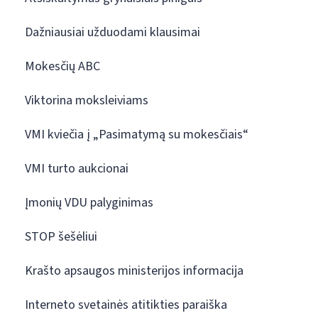
Dažniausiai užduodami klausimai
Mokesčių ABC
Viktorina moksleiviams
VMI kviečia į „Pasimatymą su mokesčiais“
VMI turto aukcionai
Įmonių VDU palyginimas
STOP šešėliui
Krašto apsaugos ministerijos informacija
Interneto svetainės atitikties paraiška