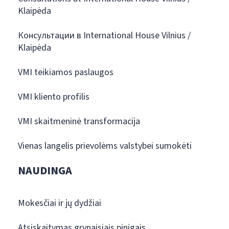
Klaipėda
Консультации в International House Vilnius /
Klaipėda
VMI teikiamos paslaugos
VMI kliento profilis
VMI skaitmeninė transformacija
Vienas langelis prievolėms valstybei sumokėti
NAUDINGA
Mokesčiai ir jų dydžiai
Atsiskaitymas grynaisiais pinigais