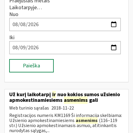
Praėjusiais metais
Laikotarpyje…
Nuo
Iki
Paieška
Už kurį laikotarpį
ir
nuo kokios sumos užsienio
apmokestinamiesiems
asmenims
gali
Web turinio sąrašas
2018-11-22
Registracijos numeris KM1169 Ši informacija skelbiama:
Užsienio apmokestinamiesiems
asmenims
(116–119
str.) Užsienio apmokestinamasis asmuo, atitinkantis
nurodytas sąlygas,...