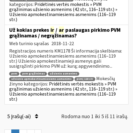
kategorijos:
Pridėtinės vertės mokestis » PVM
grąžinimas užsienio asmenims (42 str., 116–119 str.) »
Užsienio apmokestinamiesiems asmenims (116–119
str.)
Už kokias prekes
ir
/
ar
paslaugas pirkimo PVM
grąžinamas / negrąžinamas?
Web turinio sąrašas
2018-11-22
Registracijos numeris KM1178 Ši informacija skelbiama:
Užsienio apmokestinamiesiems asmenims (116–119
str.) Užsienio apmokestinamieji asmenys gali
susigrąžinti pirkimo PVM už: kurą; apgyvendinimo...
pvm
pvm grąžinimas
užsienio asmenims
Mokesčių
užsienio apmokestinamiesiems asmenims
pvmį 118 str
žinyno kategorijos:
Pridėtinės vertės mokestis » PVM
grąžinimas užsienio asmenims (42 str., 116–119 str.) »
Užsienio apmokestinamiesiems asmenims (116–119
str.)
5 Įrašų(-ai)
Rodoma nuo 1 iki 5 iš 11 irašų.