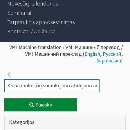
Mokesčių kalendorius
Seminarai
Tarptautinis apmokestinimas
Kontaktai / Apklausa
VMI Machine translation / VMI Машинный перевод /
VMI Машинний переклад (
English
,
Русский
,
Українська
)
Paieška
Kategorijos