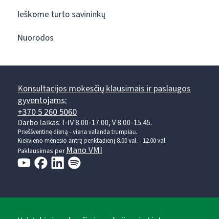
Ieškome turto savininkų
Nuorodos
Konsultacijos mokesčių klausimais ir paslaugos
gyventojams:
+370 5 260 5060
Darbo laikas: I-IV 8.00-17.00, V 8.00-15.45.
Prieššventinę dieną - viena valanda trumpiau.
Kiekvieno mėnesio antrą penktadienį 8.00 val. - 12.00 val.
Mano VMI
Paklausimas per