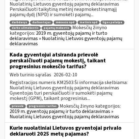
Nuolatinių Lietuvos gyventojų pajamų deklaravimas
Perskaičiuoti taikytiną metinį neapmokestinąmąjį
pajamų dydį (NPD) ir sumokėti pajamų...
darbdavys
darbuotojas
mėnesio npd
metinis npd
ligos pašalpa
Mokesčių žinyno
darbo užmokestis
pajamų mokestis
kategorijos:
2019 m. gyventojų pajamų ir turto
deklaravimas » Nuolatinių Lietuvos gyventojų pajamų
deklaravimas
Kada gyventojui atsiranda prievolė
perskaičiuoti pajamų mokestį, taikant
progresinius mokesčio tarifus?
Web turinio sąrašas
2026-02-10
Registracijos numeris KM2503 Ši informacija skelbiama:
Nuolatinių Lietuvos gyventojų pajamų deklaravimas
Gyventojas turi perskaičiuoti ir sumokėti pajamų
mokestį (GPM), taikant progresinius...
Mokesčių žinyno kategorijos:
prievolė
progresinis tarifas
2019 m. gyventojų pajamų ir turto deklaravimas »
Nuolatinių Lietuvos gyventojų pajamų deklaravimas
Kurie nuolatiniai Lietuvos gyventojai privalo
deklaruoti 2025 metų pajamas?