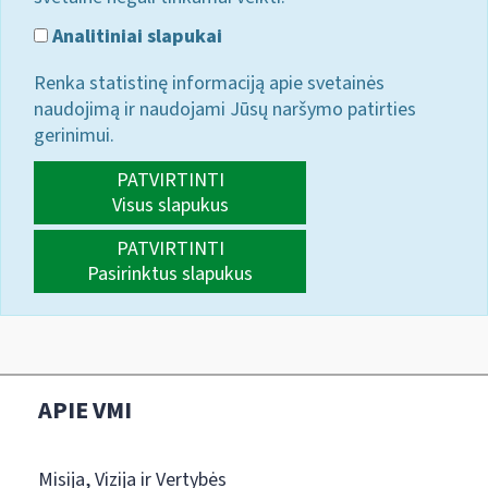
Analitiniai slapukai
Renka statistinę informaciją apie svetainės
naudojimą ir naudojami Jūsų naršymo patirties
gerinimui.
PATVIRTINTI
Visus slapukus
PATVIRTINTI
Pasirinktus slapukus
APIE VMI
Misija, Vizija ir Vertybės