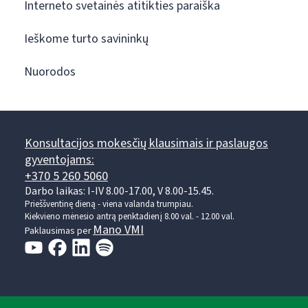
Interneto svetainės atitikties paraiška
Ieškome turto savininkų
Nuorodos
Konsultacijos mokesčių klausimais ir paslaugos
gyventojams:
+370 5 260 5060
Darbo laikas: I-IV 8.00-17.00, V 8.00-15.45.
Prieššventinę dieną - viena valanda trumpiau.
Kiekvieno mėnesio antrą penktadienį 8.00 val. - 12.00 val.
Mano VMI
Paklausimas per