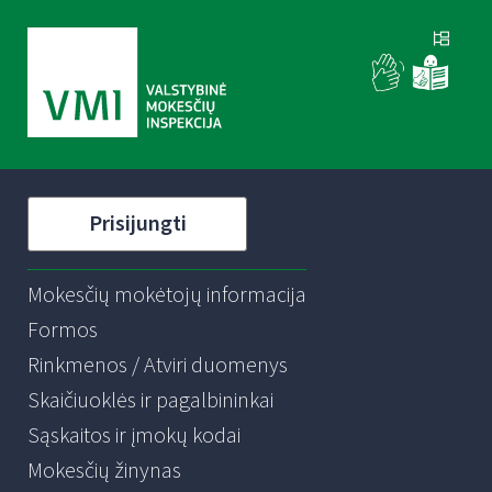
Prisijungti
Mokesčių mokėtojų informacija
Formos
Rinkmenos / Atviri duomenys
Skaičiuoklės ir pagalbininkai
Sąskaitos ir įmokų kodai
Mokesčių žinynas