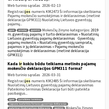
Web turinio sąrašas
2026-02-13
Registraci
jos
numeris KM2473 Ši informacija skelbiama:
Pajamų mokesčio sumokėjimas ir deklaravimas (metinė
deklaracija GPM311) Nuolatinių Lietuvos gyventojų
pajamų...
Mokesčių žinyno kategorijos:
2019
gpm
priedai
gpm311
m. gyventojų pajamų ir turto deklaravimas » Nuolatinių
Lietuvos gyventojų pajamų deklaravimas
Gyventojų
pajamų mokestis » Nuolatinių gyventojų samprata,
pajamos ir jų deklaravimas » Pajamų mokesčio
sumokėjimas ir deklaravimas (metinė deklaracija
GPM311)
Kada
ir
kokiu būdu teikiama metinės pajamų
mokesčio deklaracijos GPM311 forma?
Web turinio sąrašas
2026-03-31
Registraci
jos
numeris KM2485 Ši informacija skelbiama:
Nuolatinių Lietuvos gyventojų pajamų deklaravimas
Pateikimo terminas Deklaracija turi būti pateikta
pasibaigus...
gpm
pateikimo terminas
tapusio nuolatiniu lietuvos gyventoju deklaracija
Mokesčių žinyno
galutinai išvykstančiojo deklaracija
gpm311