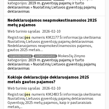
kategorijos:
2019 m. gyventojų pajamų ir turto
deklaravimas » Nuolatinių Lietuvos gyventojų pajamų
deklaravimas
Nedeklaruojamos neapmokestinamosios 2025
metų pajamos
Web turinio sąrašas
2026-02-10
Registraci
jos
numeris KM2177 Ši informacija skelbiama:
Nuolatinių Lietuvos gyventojų pajamų deklaravimas
Nedeklaruojamos neapmokestinamosios pajamos,
gautos 2025 metais....
Mokesčių žinyno
neapmokestinama
nedeklaruojamos
kategorijos:
2019 m. gyventojų pajamų ir turto
deklaravimas » Nuolatinių Lietuvos gyventojų pajamų
deklaravimas
Kokioje deklaracijoje deklaruojamos 2025
metais gautos pajamos?
Web turinio sąrašas
2026-02-10
Registraci
jos
numeris KM2483 Ši informacija skelbiama:
Nuolatinių Lietuvos gyventojų pajamų deklaravimas
Gyventojų 2025 metų pajamos, kaip ir pastaraisiais
metais,...