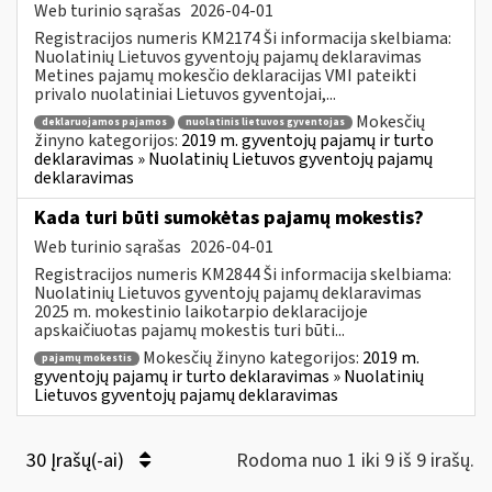
Web turinio sąrašas
2026-04-01
Registracijos numeris KM2174 Ši informacija skelbiama:
Nuolatinių Lietuvos gyventojų pajamų deklaravimas
Metines pajamų mokesčio deklaracijas VMI pateikti
privalo nuolatiniai Lietuvos gyventojai,...
Mokesčių
deklaruojamos pajamos
nuolatinis lietuvos gyventojas
žinyno kategorijos:
2019 m. gyventojų pajamų ir turto
deklaravimas » Nuolatinių Lietuvos gyventojų pajamų
deklaravimas
Kada turi būti sumokėtas pajamų mokestis?
Web turinio sąrašas
2026-04-01
Registracijos numeris KM2844 Ši informacija skelbiama:
Nuolatinių Lietuvos gyventojų pajamų deklaravimas
2025 m. mokestinio laikotarpio deklaracijoje
apskaičiuotas pajamų mokestis turi būti...
Mokesčių žinyno kategorijos:
2019 m.
pajamų mokestis
gyventojų pajamų ir turto deklaravimas » Nuolatinių
Lietuvos gyventojų pajamų deklaravimas
30 Įrašų(-ai)
Rodoma nuo 1 iki 9 iš 9 irašų.