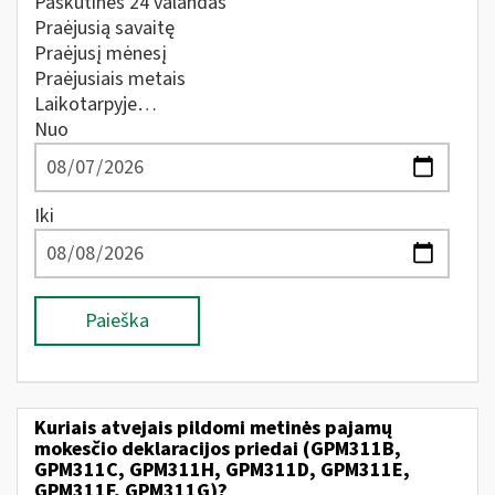
Paskutines 24 valandas
Praėjusią savaitę
Praėjusį mėnesį
Praėjusiais metais
Laikotarpyje…
Nuo
Iki
Paieška
Kuriais atvejais pildomi metinės pajamų
mokesčio deklaracijos priedai (GPM311B,
GPM311C, GPM311H, GPM311D, GPM311E,
GPM311F, GPM311G)?