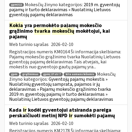
Mokesčių žinyno kategorijos:
2019 m. gyventojų
gpm311
pajamų ir turto deklaravimas » Nuolatinių Lietuvos
gyventojų pajamų deklaravimas
Kokia
yra permokėto pajamų mokesčio
grąžinimo
tvarka
mokesčių
mokėtojui, kai
pajamų
Web turinio sąrašas
2026-02-10
Registracijos numeris KM0164 Ši informacija skelbiama:
Pajamų mokesčio grąžinimo tvarka Nuolatinių Lietuvos
gyventojų pajamų deklaravimas Tais atvejais, kai
mokestis nuo gyventojo gautų pajamų yra...
Mokesčių
gpm
grąžinimas
gpmį 27 str 7
kito asmens lėšomis
žinyno kategorijos:
Gyventojų pajamų mokestis »
Nuolatinių gyventojų samprata, pajamos ir jų
deklaravimas » Pajamų mokesčio grąžinimo tvarka
2019 m. gyventojų pajamų ir turto deklaravimas »
Nuolatinių Lietuvos gyventojų pajamų deklaravimas
Kada
ir
kodėl gyventojui atsiranda pareiga
perskaičiuoti metinį NPD
ir
sumokėti pajamų
Web turinio sąrašas
2026-02-10
Registracijos numeris KM2178 Ši informacija skelbiama: