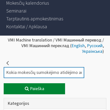
Mokesčių kalendorius
Seminarai
Tarptautinis apmokestinimas
Kontaktai / Apklausa
VMI Machine translation / VMI Машинный перевод /
VMI Машинний переклад (
English
,
Русский
,
Українська
)
Paieška
Kategorijos