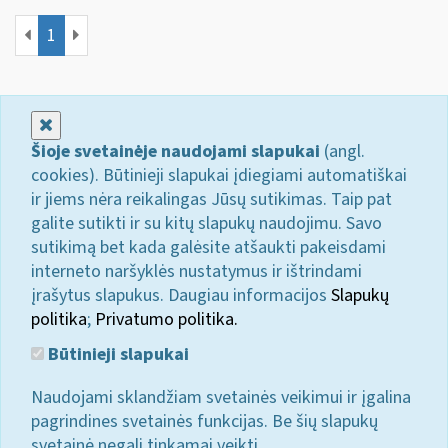
1
Uždaryti
Šioje svetainėje naudojami slapukai
(angl.
cookies). Būtinieji slapukai įdiegiami automatiškai
ir jiems nėra reikalingas Jūsų sutikimas. Taip pat
galite sutikti ir su kitų slapukų naudojimu. Savo
sutikimą bet kada galėsite atšaukti pakeisdami
interneto naršyklės nustatymus ir ištrindami
įrašytus slapukus. Daugiau informacijos
Slapukų
politika
;
Privatumo politika.
Būtinieji slapukai
Naudojami sklandžiam svetainės veikimui ir įgalina
pagrindines svetainės funkcijas. Be šių slapukų
svetainė negali tinkamai veikti.