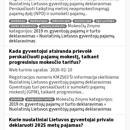
Nuolatinių Lietuvos gyventojų pajamų deklaravimas
Perskaičiuoti taikytiną metinį neapmokestinąmąjį
pajamų dydį (NPD) ir sumokėti pajamų...
darbdavys
darbuotojas
mėnesio npd
metinis npd
ligos pašalpa
Mokesčių žinyno
darbo užmokestis
pajamų mokestis
kategorijos:
2019 m. gyventojų pajamų ir turto
deklaravimas » Nuolatinių Lietuvos gyventojų pajamų
deklaravimas
Kada gyventojui atsiranda prievolė
perskaičiuoti pajamų mokestį, taikant
progresinius mokesčio tarifus?
Web turinio sąrašas
2026-02-10
Registracijos numeris KM2503 Ši informacija skelbiama:
Nuolatinių Lietuvos gyventojų pajamų deklaravimas
Gyventojas turi perskaičiuoti ir sumokėti pajamų
mokestį (GPM), taikant progresinius...
Mokesčių žinyno kategorijos:
prievolė
progresinis tarifas
2019 m. gyventojų pajamų ir turto deklaravimas »
Nuolatinių Lietuvos gyventojų pajamų deklaravimas
Kurie nuolatiniai Lietuvos gyventojai privalo
deklaruoti 2025 metų pajamas?