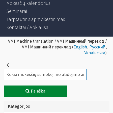
Mokesčių kalendorius
Seminarai
Tarptautinis apmokestinimas
Kontaktai / Apklausa
VMI Machine translation / VMI Машинный перевод /
VMI Машинний переклад (
English
,
Русский
,
Українська
)
Paieška
Kategorijos