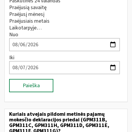
Paskutines 24 valandas
Praėjusią savaitę
Praėjusį mėnesį
Praėjusiais metais
Laikotarpyje…
Nuo
Iki
Paieška
Kuriais atvejais pildomi metinės pajamų
mokesčio deklaracijos priedai (GPM311B,
GPM311C, GPM311H, GPM311D, GPM311E,
GPM311F, GPM311G)?