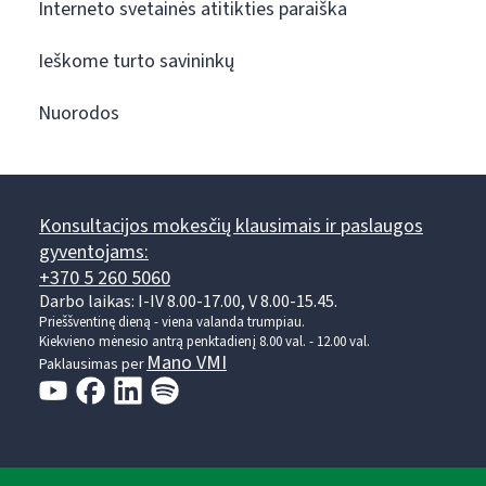
Interneto svetainės atitikties paraiška
Ieškome turto savininkų
Nuorodos
Konsultacijos mokesčių klausimais ir paslaugos
gyventojams:
+370 5 260 5060
Darbo laikas: I-IV 8.00-17.00, V 8.00-15.45.
Prieššventinę dieną - viena valanda trumpiau.
Kiekvieno mėnesio antrą penktadienį 8.00 val. - 12.00 val.
Mano VMI
Paklausimas per