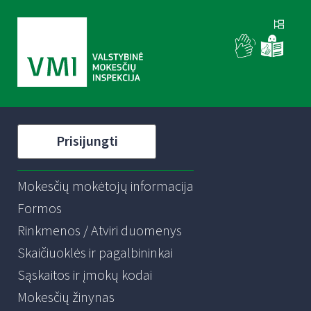
Prisijungti
Mokesčių mokėtojų informacija
Formos
Rinkmenos / Atviri duomenys
Skaičiuoklės ir pagalbininkai
Sąskaitos ir įmokų kodai
Mokesčių žinynas