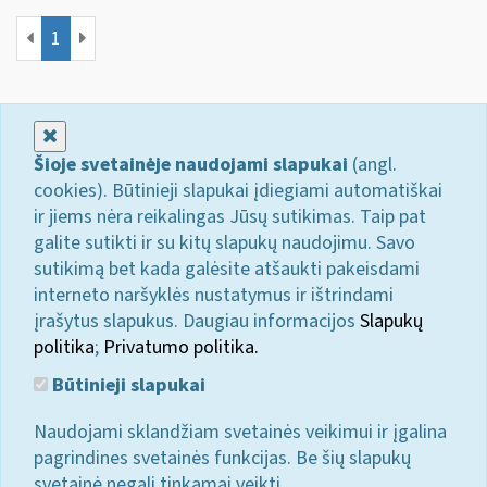
1
Uždaryti
Šioje svetainėje naudojami slapukai
(angl.
cookies). Būtinieji slapukai įdiegiami automatiškai
ir jiems nėra reikalingas Jūsų sutikimas. Taip pat
galite sutikti ir su kitų slapukų naudojimu. Savo
sutikimą bet kada galėsite atšaukti pakeisdami
interneto naršyklės nustatymus ir ištrindami
įrašytus slapukus. Daugiau informacijos
Slapukų
politika
;
Privatumo politika.
Būtinieji slapukai
Naudojami sklandžiam svetainės veikimui ir įgalina
pagrindines svetainės funkcijas. Be šių slapukų
svetainė negali tinkamai veikti.