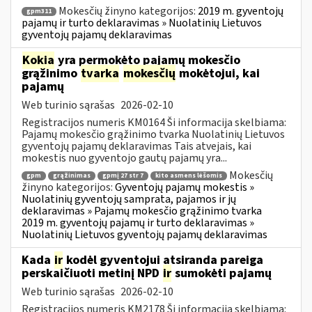
Mokesčių žinyno kategorijos:
2019 m. gyventojų
gpm311
pajamų ir turto deklaravimas » Nuolatinių Lietuvos
gyventojų pajamų deklaravimas
Kokia
yra permokėto pajamų mokesčio
grąžinimo
tvarka
mokesčių
mokėtojui, kai
pajamų
Web turinio sąrašas
2026-02-10
Registracijos numeris KM0164 Ši informacija skelbiama:
Pajamų mokesčio grąžinimo tvarka Nuolatinių Lietuvos
gyventojų pajamų deklaravimas Tais atvejais, kai
mokestis nuo gyventojo gautų pajamų yra...
Mokesčių
gpm
grąžinimas
gpmį 27 str 7
kito asmens lėšomis
žinyno kategorijos:
Gyventojų pajamų mokestis »
Nuolatinių gyventojų samprata, pajamos ir jų
deklaravimas » Pajamų mokesčio grąžinimo tvarka
2019 m. gyventojų pajamų ir turto deklaravimas »
Nuolatinių Lietuvos gyventojų pajamų deklaravimas
Kada
ir
kodėl gyventojui atsiranda pareiga
perskaičiuoti metinį NPD
ir
sumokėti pajamų
Web turinio sąrašas
2026-02-10
Registracijos numeris KM2178 Ši informacija skelbiama: