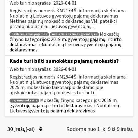
Web turinio sąrašas
2026-04-01
Registracijos numeris KM2174 Ši informacija skelbiama:
Nuolatinių Lietuvos gyventojų pajamų deklaravimas
Metines pajamų mokesčio deklaracijas VMI pateikti
privalo nuolatiniai Lietuvos gyventojai,...
Mokesčių
deklaruojamos pajamos
nuolatinis lietuvos gyventojas
žinyno kategorijos:
2019 m. gyventojų pajamų ir turto
deklaravimas » Nuolatinių Lietuvos gyventojų pajamų
deklaravimas
Kada turi būti sumokėtas pajamų mokestis?
Web turinio sąrašas
2026-04-01
Registracijos numeris KM2844 Ši informacija skelbiama:
Nuolatinių Lietuvos gyventojų pajamų deklaravimas
2025 m. mokestinio laikotarpio deklaracijoje
apskaičiuotas pajamų mokestis turi būti...
Mokesčių žinyno kategorijos:
2019 m.
pajamų mokestis
gyventojų pajamų ir turto deklaravimas » Nuolatinių
Lietuvos gyventojų pajamų deklaravimas
30 Įrašų(-ai)
Rodoma nuo 1 iki 9 iš 9 irašų.