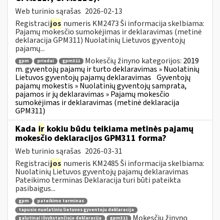
Web turinio sąrašas
2026-02-13
Registraci
jos
numeris KM2473 Ši informacija skelbiama:
Pajamų mokesčio sumokėjimas ir deklaravimas (metinė
deklaracija GPM311) Nuolatinių Lietuvos gyventojų
pajamų...
Mokesčių žinyno kategorijos:
2019
gpm
priedai
gpm311
m. gyventojų pajamų ir turto deklaravimas » Nuolatinių
Lietuvos gyventojų pajamų deklaravimas
Gyventojų
pajamų mokestis » Nuolatinių gyventojų samprata,
pajamos ir jų deklaravimas » Pajamų mokesčio
sumokėjimas ir deklaravimas (metinė deklaracija
GPM311)
Kada
ir
kokiu būdu teikiama metinės pajamų
mokesčio deklaracijos GPM311 forma?
Web turinio sąrašas
2026-03-31
Registraci
jos
numeris KM2485 Ši informacija skelbiama:
Nuolatinių Lietuvos gyventojų pajamų deklaravimas
Pateikimo terminas Deklaracija turi būti pateikta
pasibaigus...
gpm
pateikimo terminas
tapusio nuolatiniu lietuvos gyventoju deklaracija
Mokesčių žinyno
galutinai išvykstančiojo deklaracija
gpm311