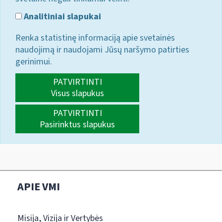
Analitiniai slapukai
Renka statistinę informaciją apie svetainės
naudojimą ir naudojami Jūsų naršymo patirties
gerinimui.
PATVIRTINTI
Visus slapukus
PATVIRTINTI
Pasirinktus slapukus
APIE VMI
Misija, Vizija ir Vertybės