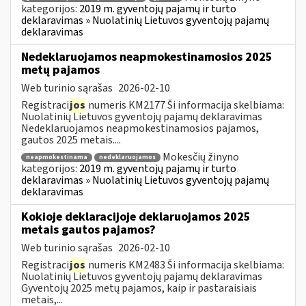
kategorijos:
2019 m. gyventojų pajamų ir turto
deklaravimas » Nuolatinių Lietuvos gyventojų pajamų
deklaravimas
Nedeklaruojamos neapmokestinamosios 2025
metų pajamos
Web turinio sąrašas
2026-02-10
Registraci
jos
numeris KM2177 Ši informacija skelbiama:
Nuolatinių Lietuvos gyventojų pajamų deklaravimas
Nedeklaruojamos neapmokestinamosios pajamos,
gautos 2025 metais....
Mokesčių žinyno
neapmokestinama
nedeklaruojamos
kategorijos:
2019 m. gyventojų pajamų ir turto
deklaravimas » Nuolatinių Lietuvos gyventojų pajamų
deklaravimas
Kokioje deklaracijoje deklaruojamos 2025
metais gautos pajamos?
Web turinio sąrašas
2026-02-10
Registraci
jos
numeris KM2483 Ši informacija skelbiama:
Nuolatinių Lietuvos gyventojų pajamų deklaravimas
Gyventojų 2025 metų pajamos, kaip ir pastaraisiais
metais,...