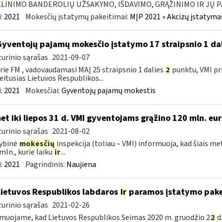
LINIMO BANDEROLIŲ UŽSAKYMO, IŠDAVIMO, GRĄŽINIMO IR JŲ P
:
2021
Mokesčių įstatymų pakeitimai:
MĮP 2021 » Akcizų įstatyma
Gyventojų pajamų mokesčio įstatymo 17 straipsnio 1 da
urinio sąrašas
2021-09-07
rie FM , vadovaudamasi MAĮ 25 straipsnio 1 dalies
2
punktu, VMI pr
eitusias Lietuvos Respublikos...
:
2021
Mokesčiai:
Gyventojų pajamų mokestis
et iki liepos 31 d. VMI gyventojams grąžino 120 mln. eu
urinio sąrašas
2021-08-02
ybinė
mokesčių
inspekcija (toliau – VMI) informuoja, kad šiais met
 mln., kurie laiku
ir
...
:
2021
Pagrindinis:
Naujiena
Lietuvos Respublikos labdaros
ir
paramos įstatymo pake
urinio sąrašas
2021-02-26
muojame, kad Lietuvos Respublikos Seimas 2020 m. gruodžio 2
2
d