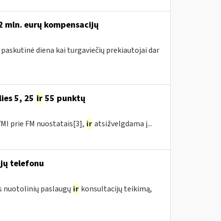
,2 mln. eurų kompensacijų
 paskutinė diena kai turgaviečių prekiautojai dar
ies 5, 25
ir
55 punktų
MI prie FM nuostatais[3],
ir
atsižvelgdama į...
jų telefonu
us nuotolinių paslaugų
ir
konsultacijų teikimą,