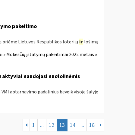
tymo pakeitimo
ą priėmė Lietuvos Respublikos loterijų
ir
lošimų
i » Mokesčių įstatymų pakeitimai 2022 metais »
u aktyviai naudojasi nuotolinėmis
s VMI aptarnavimo padalinius beveik visoje šalyje
1
...
12
13
14
...
18