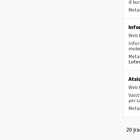
iš kur
Metai
Info
Web t
Infor
mokes
Metai
Loter
Atsi
Web t
Valst
per s
Metai
20 Įra