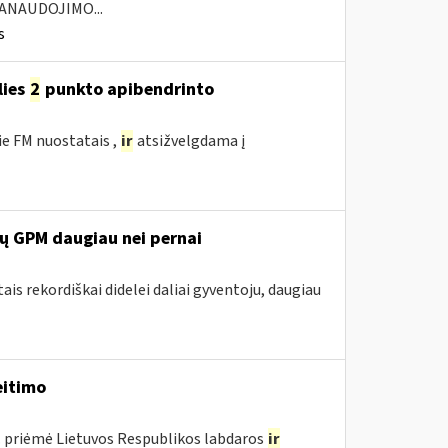
ANAUDOJIMO...
s
lies
2
punkto apibendrinto
ie FM nuostatais ,
ir
atsižvelgdama į
rų GPM daugiau nei pernai
ais rekordiškai didelei daliai gyventoju, daugiau
itimo
. priėmė Lietuvos Respublikos labdaros
ir