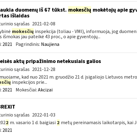
laukia duomenų iš 67 tūkst.
mokesčių
mokėtojų apie gyv
rtas išlaidas
urinio sąrašas
2021-02-08
ybinė
mokesčių
inspekcija (toliau - VMI), informuoja, jog duomen
s išmokas jau pateikė 43 proc., o apie gyventojų...
:
2021
Pagrindinis:
Naujiena
teisės aktų pripažinimo netekusiais galios
urinio sąrašas
2021-12-28
muojame, kad nuo 2021 m. gruodžio 21 d. įsigaliojo Lietuvos metro
sčių
inspekcijos prie...
:
2021
Mokesčiai:
Akcizai
BREXIT
urinio sąrašas
2022-01-03
202
2
m. vasario 1 d. baigiasi
2
metų pereinamasis laikotarpis, kai J
:
2021