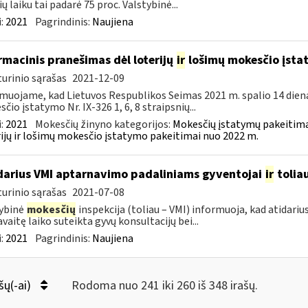
ių laiku tai padarė 75 proc. Valstybinė...
:
2021
Pagrindinis:
Naujiena
rmacinis pranešimas dėl loterijų
ir
lošimų mokesčio įsta
urinio sąrašas
2021-12-09
muojame, kad Lietuvos Respublikos Seimas 2021 m. spalio 14 dien
čio įstatymo Nr. IX-326 1, 6, 8 straipsnių...
:
2021
Mokesčių žinyno kategorijos:
Mokesčių įstatymų pakeitima
ijų ir lošimų mokesčio įstatymo pakeitimai nuo 2022 m.
darius VMI aptarnavimo padaliniams gyventojai
ir
tolia
urinio sąrašas
2021-07-08
ybinė
mokesčių
inspekcija (toliau – VMI) informuoja, kad atidariu
avaitę laiko suteikta gyvų konsultacijų bei...
:
2021
Pagrindinis:
Naujiena
šų(-ai)
Rodoma nuo 241 iki 260 iš 348 irašų.