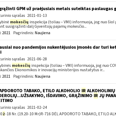
grąžinti GPM už praėjusiais metais suteiktas paslaugas 
urinio sąrašas
2021-01-13
ybinė
mokesčių
inspekcija (toliau – VMI) informuoja, jog nuo šiol
ant susigrąžinti dalį Gyventojų pajamų mokesčio...
:
2021
Pagrindinis:
Naujiena
ausiai nuo pandemijos nukentėjusios įmonės dar turi ket
i
urinio sąrašas
2021-06-28
ybinės
mokesčių
inspekcija (toliau – VMI) informuoja, jog nuo CO
nkančios Ekonomikos ir inovacijų ministerijos nustatytus ir...
:
2021
Pagrindinis:
Naujiena
 APDOROTO TABAKO, ETILO ALKOHOLIO
IR
ALKOHOLINIŲ
DEROLIŲ...UŽSAKYMO, IŠDAVIMO, GRĄŽINIMO
IR
JŲ PANA
EITIMO
urinio sąrašas
2021-02-24
-0
2
-18 Nr. (19.20-10 Mr)R-716 DĖL APDOROTO TABAKO, ETILO 