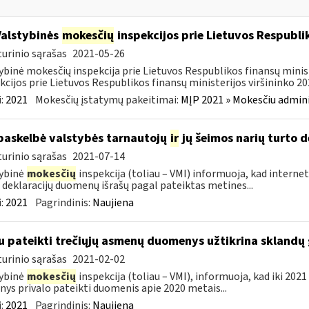
Valstybinės
mokesčių
inspekcijos prie Lietuvos Respublik
urinio sąrašas
2021-05-26
ybinė mokesčių inspekcija prie Lietuvos Respublikos finansų minis
kcijos prie Lietuvos Respublikos finansų ministerijos viršininko 202
:
2021
Mokesčių įstatymų pakeitimai:
MĮP 2021 » Mokesčiu admin
paskelbė valstybės tarnautojų
ir
jų šeimos narių turto 
urinio sąrašas
2021-07-14
ybinė
mokesčių
inspekcija (toliau – VMI) informuoja, kad internet
 deklaracijų duomenų išrašų pagal pateiktas metines...
:
2021
Pagrindinis:
Naujiena
u pateikti trečiųjų asmenų duomenys užtikrina skland
urinio sąrašas
2021-02-02
ybinė
mokesčių
inspekcija (toliau – VMI), informuoja, kad iki 2021
ys privalo pateikti duomenis apie 2020 metais...
:
2021
Pagrindinis:
Naujiena