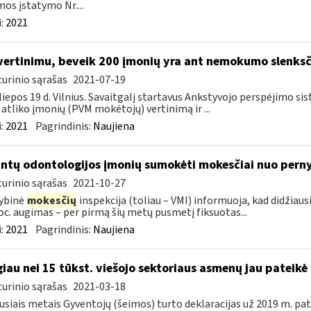
os įstatymo Nr....
:
2021
vertinimu, beveik 200 įmonių yra ant nemokumo slenksč
urinio sąrašas
2021-07-19
liepos 19 d. Vilnius. Savaitgalį startavus Ankstyvojo perspėjimo si
 atliko įmonių (PVM mokėtojų) vertinimą ir ...
:
2021
Pagrindinis:
Naujiena
intų odontologijos įmonių sumokėti mokesčiai nuo pernyk
urinio sąrašas
2021-10-27
ybinė
mokesčių
inspekcija (toliau – VMI) informuoja, kad didžiau
oc. augimas – per pirmą šių metų pusmetį fiksuotas...
:
2021
Pagrindinis:
Naujiena
iau nei 15 tūkst. viešojo sektoriaus asmenų jau pateikė 
urinio sąrašas
2021-03-18
usiais metais Gyventojų (šeimos) turto deklaracijas už 2019 m. pat