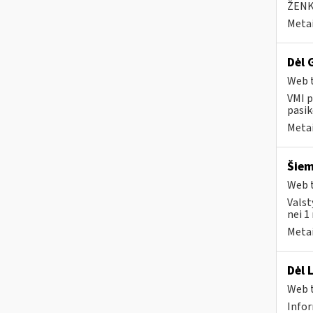
ŽENK
Metai
Dėl 
Web t
VMI p
pasik
Metai
Šiem
Web t
Valst
nei 1
Metai
Dėl 
Web t
Infor