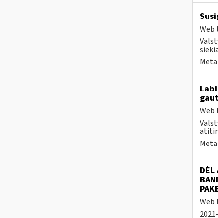
Susi
Web t
Valst
sieki
Metai
Labi
gaut
Web t
Valst
atiti
Metai
DĖL
BAN
PAK
Web t
2021