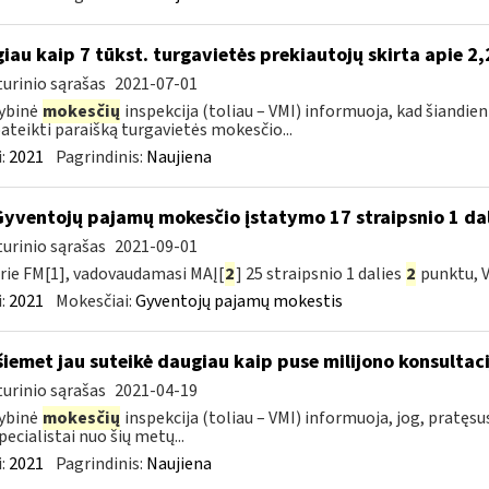
iau kaip 7 tūkst. turgavietės prekiautojų skirta apie 2
urinio sąrašas
2021-07-01
ybinė
mokesčių
inspekcija (toliau – VMI) informuoja, kad šiandien
pateikti paraišką turgavietės mokesčio...
:
2021
Pagrindinis:
Naujiena
Gyventojų pajamų mokesčio įstatymo 17 straipsnio 1 dal
urinio sąrašas
2021-09-01
rie FM[1], vadovaudamasi MAĮ[
2
] 25 straipsnio 1 dalies
2
punktu, V
:
2021
Mokesčiai:
Gyventojų pajamų mokestis
šiemet jau suteikė daugiau kaip puse milijono konsultaci
urinio sąrašas
2021-04-19
ybinė
mokesčių
inspekcija (toliau – VMI) informuoja, jog, pratęs
pecialistai nuo šių metų...
:
2021
Pagrindinis:
Naujiena