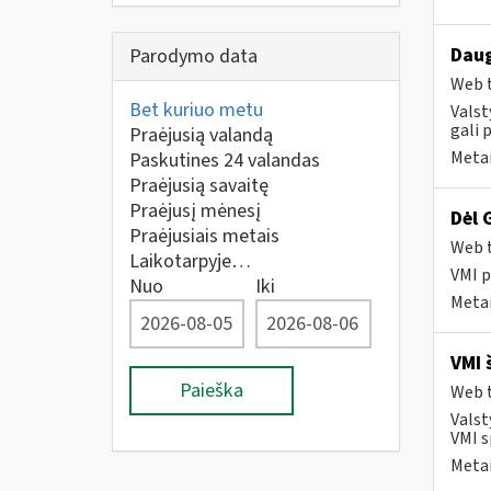
Daug
Parodymo data
Web t
Bet kuriuo metu
Valst
gali 
Praėjusią valandą
Metai
Paskutines 24 valandas
Praėjusią savaitę
Praėjusį mėnesį
Dėl 
Praėjusiais metais
Web t
Laikotarpyje…
VMI p
Nuo
Iki
Metai
VMI 
Paieška
Web t
Valst
VMI s
Metai