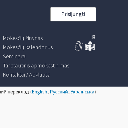
Prisijungti
Mokesčių žinynas
Mokesčių kalendorius
Seminarai
Tarptautinis apmokestinimas
Kontaktai / Apklausa
ний переклад (
English
,
Русский
,
Українська
)