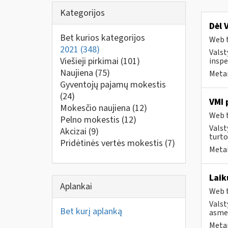
Kategorijos
Dėl 
Bet kurios kategorijos
Web t
2021
(348)
Valst
Viešieji pirkimai
(101)
inspe
Naujiena
(75)
Metai
Gyventojų pajamų mokestis
(24)
VMI 
Mokesčio naujiena
(12)
Web t
Pelno mokestis
(12)
Valst
Akcizai
(9)
turto
Pridėtinės vertės mokestis
(7)
Metai
Laik
Aplankai
Web t
Valst
Bet kurį aplanką
asmen
Metai