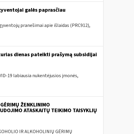
gyventojai galės paprasčiau
 gyventojų pranešimai apie išlaidas (PRC912),
urias dienas pateikti prašymą subsidijai
VID-19 labiausia nukentėjusios įmonės,
 GĖRIMŲ ŽENKLINIMO
UDOJIMO ATASKAITŲ TEIKIMO TAISYKLIŲ
ALKOHOLIO IR ALKOHOLINIŲ GĖRIMŲ