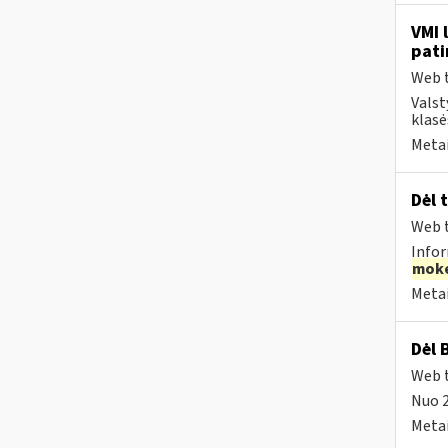
VMI 
pati
Web t
Valst
klasė
Metai
Dėl 
Web t
Infor
moke
Metai
Dėl 
Web t
Nuo 
Metai