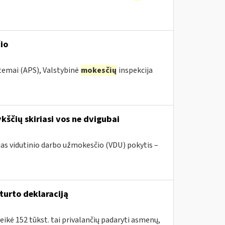
io
stemai (APS), Valstybinė
mokesčių
inspekcija
ščių skiriasi vos ne dvigubai
sias vidutinio darbo užmokesčio (VDU) pokytis –
turto deklaraciją
eikė 152 tūkst. tai privalančių padaryti asmenų,