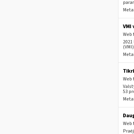
param
Metai
VMI 
Web t
2021 
(VMI)
Metai
Tikr
Web t
Valst
53 pr
Metai
Daug
Web t
Praėj