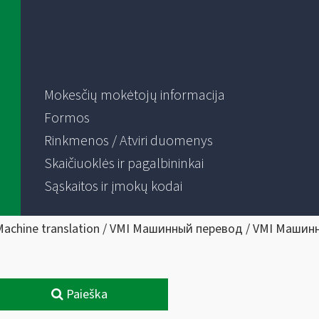
Mokesčių mokėtojų informacija
Formos
Rinkmenos / Atviri duomenys
Skaičiuoklės ir pagalbininkai
Sąskaitos ir įmokų kodai
Machine translation / VMI Машинный перевод / VMI Машин
Paieška