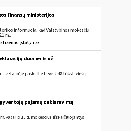
os finansų ministerijos
terijos informuoja, kad Valstybinės mokesčių
1 m....
istravimo įstatymas
deklaracijų duomenis už
o svetainėje paskelbė beveik 48 tūkst. viešų
ų gyventojų pajamų deklaravimą
 m. vasario 15 d. mokesčius išskaičiuojantys