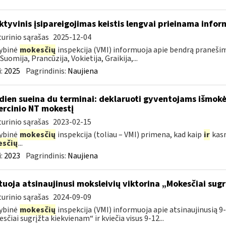
ktyvinis įsipareigojimas keistis lengvai prieinama infor
urinio sąrašas
2025-12-04
ybinė
mokesčių
inspekcija (VMI) informuoja apie bendrą pranešimą,
Suomija, Prancūzija, Vokietija, Graikija,...
:
2025
Pagrindinis:
Naujiena
dien sueina du terminai: deklaruoti gyventojams išmok
rcinio NT mokestį
urinio sąrašas
2023-02-15
ybinė
mokesčių
inspekcija (toliau – VMI) primena, kad kaip
ir
kasm
sčių
...
:
2023
Pagrindinis:
Naujiena
tuoja atsinaujinusi moksleivių viktorina „Mokesčiai sug
urinio sąrašas
2024-09-09
ybinė
mokesčių
inspekcija (VMI) informuoja apie atsinaujinusią 9-
sčiai sugrįžta kiekvienam“ ir kviečia visus 9-12...