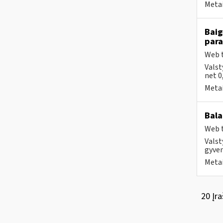
Metai
Baig
par
Web t
Valst
net 0
Metai
Bala
Web t
Valst
gyven
Metai
20 Įra