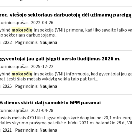
roc. viešojo sektoriaus darbuotojų dėl užimamų pareigų d
urinio sąrašas
2022-04-26
ybinė
mokesčių
inspekcija (VMI) primena, kad liko savaitė laiko 
jo sektoriaus darbuotojams...
:
2022
Pagrindinis:
Naujiena
 gyventojai jau gali įsigyti verslo liudijimus 2026 m.
urinio sąrašas
2025-12-22
ybinė
mokesčių
inspekcija (VMI) informuoja, kad gyventojai jau gal
et tęsti šiais metais vykdytą veiklą taip pat turi...
:
2025
Pagrindinis:
Naujiena
 6 dienos skirti dalį sumokėto GPM paramai
urinio sąrašas
2021-04-28
usiais metais 470 tūkst. gyventojų skyrė daugiau nei 20,1 mln. eu
alies skyrimo prašymą pateikė e. būdu. 2021 m. balandžio 28 d., Viln
:
2021
Pagrindinis:
Naujiena