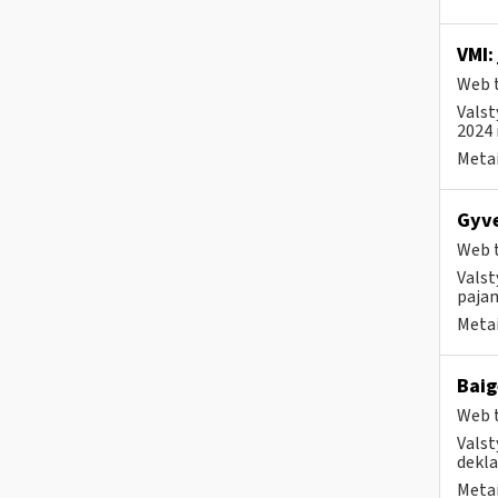
VMI:
Web t
Valst
2024 
Metai
Gyve
Web t
Valst
pajam
Metai
Baig
Web t
Valst
dekla
Metai