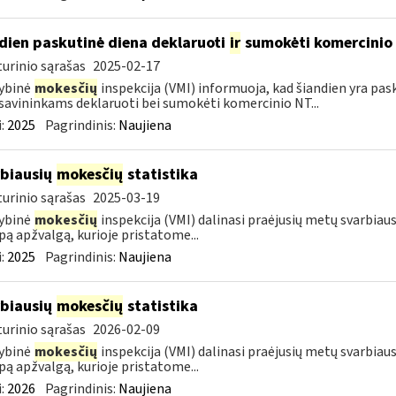
dien paskutinė diena deklaruoti
ir
sumokėti komercinio
urinio sąrašas
2025-02-17
ybinė
mokesčių
inspekcija (VMI) informuoja, kad šiandien yra pa
savininkams deklaruoti bei sumokėti komercinio NT...
:
2025
Pagrindinis:
Naujiena
biausių
mokesčių
statistika
urinio sąrašas
2025-03-19
ybinė
mokesčių
inspekcija (VMI) dalinasi praėjusių metų svarbiaus
ą apžvalgą, kurioje pristatome...
:
2025
Pagrindinis:
Naujiena
biausių
mokesčių
statistika
urinio sąrašas
2026-02-09
ybinė
mokesčių
inspekcija (VMI) dalinasi praėjusių metų svarbiaus
ą apžvalgą, kurioje pristatome...
:
2026
Pagrindinis:
Naujiena