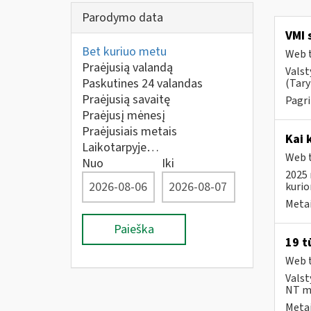
Parodymo data
VMI 
Bet kuriuo metu
Web t
Praėjusią valandą
Valst
Paskutines 24 valandas
(Tary
Praėjusią savaitę
Pagri
Praėjusį mėnesį
Praėjusiais metais
Kai 
Laikotarpyje…
Web t
Nuo
Iki
2025 
kuri
Metai
Paieška
19 t
Web t
Valst
NT mo
Metai