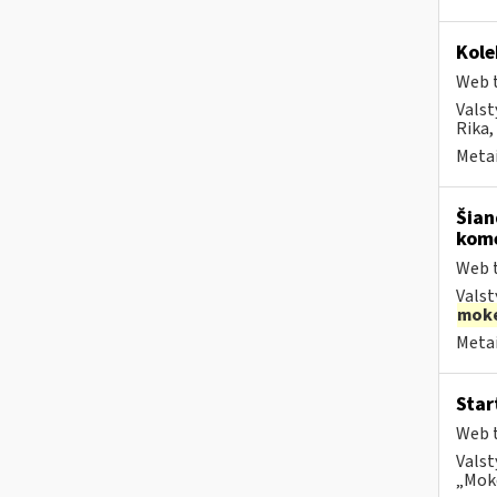
Kole
Web t
Valst
Rika, 
Metai
Šian
kome
Web t
Valst
moke
Metai
Star
Web t
Valst
„Moke