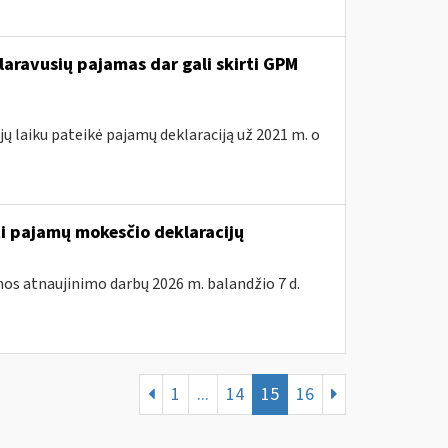
laravusių pajamas dar gali skirti GPM
ų laiku pateikė pajamų deklaraciją už 2021 m. o
ti pajamų mokesčio deklaracijų
os atnaujinimo darbų 2026 m. balandžio 7 d.
1
...
14
15
16