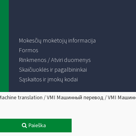
Mokesčių mokėtojų informacija
Formos
Rinkmenos / Atviri duomenys
Skaičiuoklės ir pagalbininkai
Sąskaitos ir įmokų kodai
Machine translation / VMI Машинный перевод / VMI Машин
Paieška