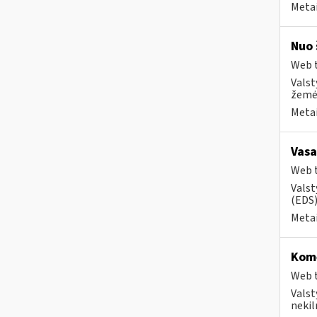
Metai
Nuo 
Web t
Valst
žemės
Metai
Vasa
Web t
Valst
(EDS) 
Metai
Kome
Web t
Valst
nekil