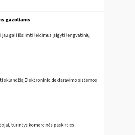
ams gazoliams
jau gali išsiimti leidimus įsigyti lengvatinių
nti sklandžią Elektroninio deklaravimo sistemos
ojai, turintys komercinės paskirties