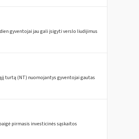
ien gyventojai jau gali įsigyti verslo liudijimus
ąjį turtą (NT) nuomojantys gyventojai gautas
ibaigė pirmasis investicinės sąskaitos