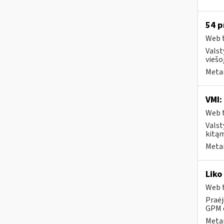
54 p
Web t
Valst
viešo
Metai
VMI:
Web t
Valst
kitąm
Metai
Liko
Web t
Praėj
GPM d
Metai