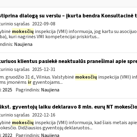
stiprina dialogą su verslu – įkurta bendra Konsultacinė 
urinio sąrašas
2022-09-08
ybinė
mokesčių
inspekcija (VMI) informuoja, jog kartu su asocij
ba), kuri nagrinės VMI kompetencijai priskirtus...
ndinis:
Naujiena
kuriuos klientus pasiekė neaktualūs pranešimai apie sp
urinio sąrašas
2025-12-31
m. gruodžio 31 d., Vilnius. Valstybinė
mokesčių
inspekcija (VMI) in
oms įmonėms
ir
gyventojams...
:
2025
Pagrindinis:
Naujiena
ūkst. gyventojų laiku deklaravo 8 mln. eurų NT mokesči
urinio sąrašas
2022-12-16
ybinė
mokesčių
inspekcija (VMI) informuoja, kad šiais metais apie
kesčio. Didžiausios gyventojų deklaruotos...
:
2022
Pagrindinis:
Naujiena