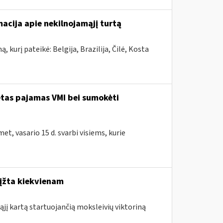
macija apie nekilnojamąjį turtą
 kurį pateikė: Belgija, Brazilija, Čilė, Kosta
ėtas pajamas VMI bei sumokėti
et, vasario 15 d. svarbi visiems, kurie
rįžta kiekvienam
ąjį kartą startuojančią moksleivių viktoriną