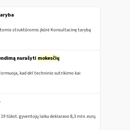
taryba
uotomis struktūromis įkūrė Konsultacinę tarybą
rendimą nurašyti
mokesčių
formuoja, kad dėl techninio sutrikimo kai
o
 19 tūkst. gyventojų laiku deklaravo 8,3 mln. eurų