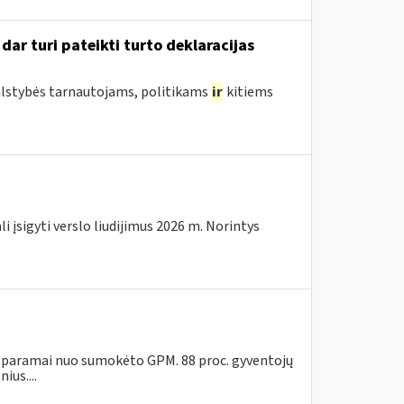
ar turi pateikti turto deklaracijas
valstybės tarnautojams, politikams
ir
kitiems
i įsigyti verslo liudijimus 2026 m. Norintys
rų paramai nuo sumokėto GPM. 88 proc. gyventojų
ius....