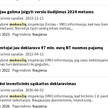
 jau galima įsigyti verslo liudijimus 2024 metams
urinio sąrašas
2023-12-11
ybinė
mokesčių
inspekcija (toliau – VMI) informuoja, kad nuo šiand
metams. Norintys tęsti veiklą kitais metais,...
:
2023
Pagrindinis:
Naujiena
ntojai jau deklaravo 97 mln. eurų NT nuomos pajamų
urinio sąrašas
2022-04-11
ybinė
mokesčių
inspekcija (VMI) informuoja, jog savo nekilnojam
as turi deklaruoti iki gegužės...
:
2022
Pagrindinis:
Naujiena
ėsi investicinės sąskaitos deklaravimas
urinio sąrašas
2026-06-02
ybinė
mokesčių
inspekcija (VMI) informuoja, kad birželio 1 d. pas
ravimo laikotarpis. Naujausiais duomenimis, investicinę...
:
2026
Pagrindinis:
Naujiena