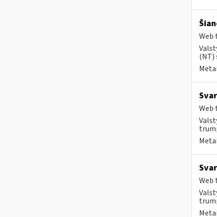
Šian
Web t
Valst
(NT) 
Metai
Svar
Web t
Valst
trump
Metai
Svar
Web t
Valst
trump
Metai