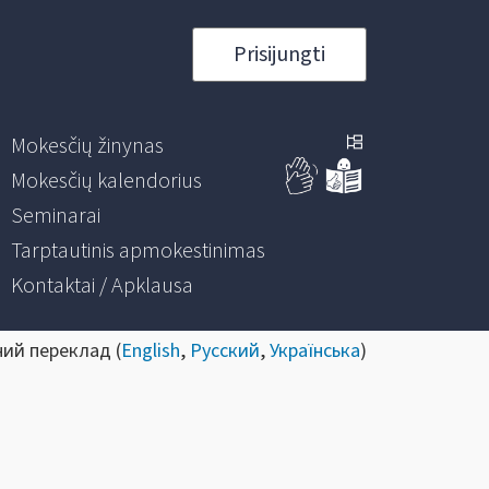
Prisijungti
Mokesčių žinynas
Mokesčių kalendorius
Seminarai
Tarptautinis apmokestinimas
Kontaktai / Apklausa
ний переклад (
English
,
Русский
,
Українська
)