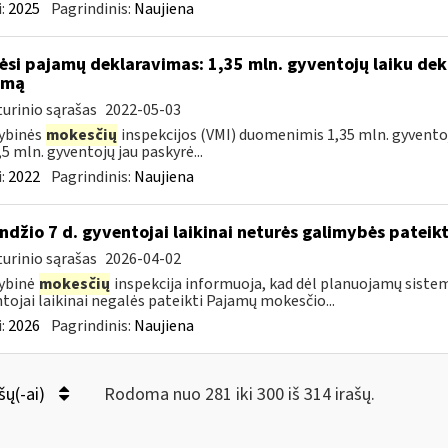
:
2025
Pagrindinis:
Naujiena
ėsi pajamų deklaravimas: 1,35 mln. gyventojų laiku dek
amą
urinio sąrašas
2022-05-03
ybinės
mokesčių
inspekcijos (VMI) duomenimis 1,35 mln. gyventoj
,5 mln. gyventojų jau paskyrė...
:
2022
Pagrindinis:
Naujiena
ndžio 7 d. gyventojai laikinai neturės galimybės pateik
urinio sąrašas
2026-04-02
ybinė
mokesčių
inspekcija informuoja, kad dėl planuojamų sistem
tojai laikinai negalės pateikti Pajamų mokesčio...
:
2026
Pagrindinis:
Naujiena
šų(-ai)
Rodoma nuo 281 iki 300 iš 314 irašų.