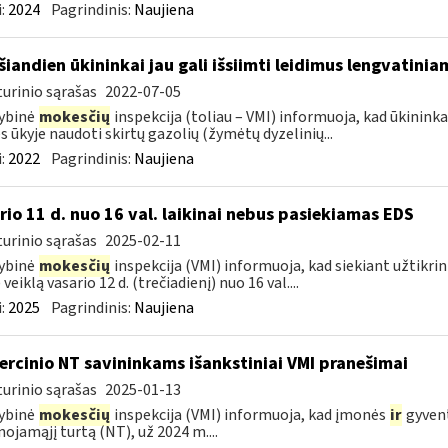
:
2024
Pagrindinis:
Naujiena
šiandien ūkininkai jau gali išsiimti leidimus lengvatini
urinio sąrašas
2022-07-05
ybinė
mokesčių
inspekcija (toliau – VMI) informuoja, kad ūkininkai 
 ūkyje naudoti skirtų gazolių (žymėtų dyzelinių...
:
2022
Pagrindinis:
Naujiena
rio 11 d. nuo 16 val. laikinai nebus pasiekiamas EDS
urinio sąrašas
2025-02-11
ybinė
mokesčių
inspekcija (VMI) informuoja, kad siekiant užtikri
veiklą vasario 12 d. (trečiadienį) nuo 16 val....
:
2025
Pagrindinis:
Naujiena
rcinio NT savininkams išankstiniai VMI pranešimai
urinio sąrašas
2025-01-13
ybinė
mokesčių
inspekcija (VMI) informuoja, kad įmonės
ir
gyvent
nojamąjį turtą (NT), už 2024 m....