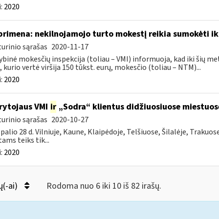
:
2020
primena: nekilnojamojo turto mokestį reikia sumokėti ik
urinio sąrašas
2020-11-17
ybinė mokesčių inspekcija (toliau – VMI) informuoja, kad iki šių me
, kurio vertė viršija 150 tūkst. eurų, mokesčio (toliau – NTM)...
:
2020
rytojaus VMI
ir
„Sodra“ klientus didžiuosiuose miestuo
urinio sąrašas
2020-10-27
palio 28 d. Vilniuje, Kaune, Klaipėdoje, Telšiuose, Šilalėje, Trakuos
tams teiks tik...
:
2020
ų(-ai)
Rodoma nuo 6 iki 10 iš 82 irašų.