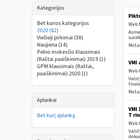
Kategorijos
Pikt
Bet kurios kategorijos
Web t
2020
(82)
Asmen
Viešieji pirkimai
(38)
susid
Naujiena
(14)
Metai
Pelno mokesčio klausimais
(Raštai paaiškinimai) 2019
(1)
VMI 
GPM klausimais (Raštai,
Web t
paaiškinimai) 2020
(1)
Valst
final
Metai
Aplankai
VMI 
T ri
Bet kurį aplanką
Web t
Valst
dokum