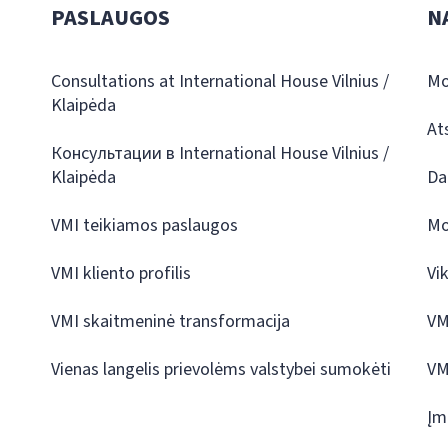
PASLAUGOS
N
Consultations at International House Vilnius /
Mo
Klaipėda
At
Консультации в International House Vilnius /
Klaipėda
Da
VMI teikiamos paslaugos
Mo
VMI kliento profilis
Vi
VMI skaitmeninė transformacija
VM
Vienas langelis prievolėms valstybei sumokėti
VM
Įm