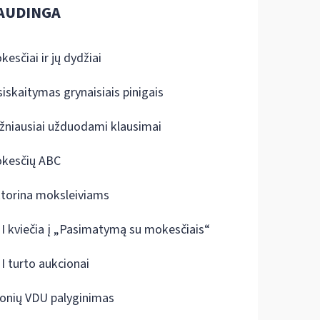
AUDINGA
kesčiai ir jų dydžiai
siskaitymas grynaisiais pinigais
žniausiai užduodami klausimai
kesčių ABC
ktorina moksleiviams
I kviečia į „Pasimatymą su mokesčiais“
I turto aukcionai
onių VDU palyginimas