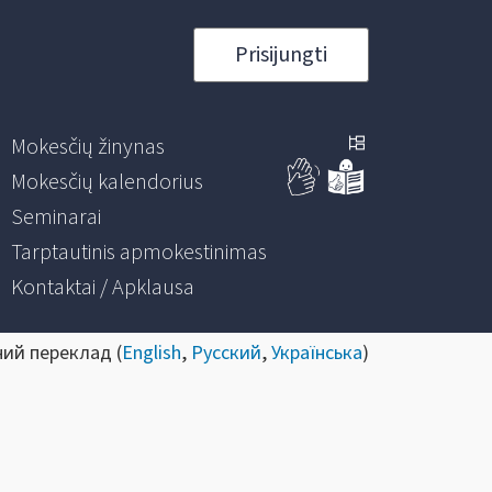
Prisijungti
Mokesčių žinynas
Mokesčių kalendorius
Seminarai
Tarptautinis apmokestinimas
Kontaktai / Apklausa
ний переклад (
English
,
Русский
,
Українська
)