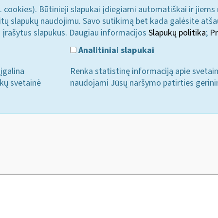
. cookies). Būtinieji slapukai įdiegiami automatiškai ir jiems
u kitų slapukų naudojimu. Savo sutikimą bet kada galėsite atš
i įrašytus slapukus. Daugiau informacijos
Slapukų politika
;
Pr
Analitiniai slapukai
įgalina
Renka statistinę informaciją apie svetai
ukų svetainė
naudojami Jūsų naršymo patirties gerini