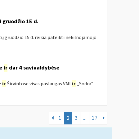
i gruodžio 15 d.
tų gruodžio 15 d. reikia pateikti nekilnojamojo
se
ir
dar 4 savivaldybėse
e
ir
Širvintose visas paslaugas VMI
ir
„Sodra“
1
2
3
...
17