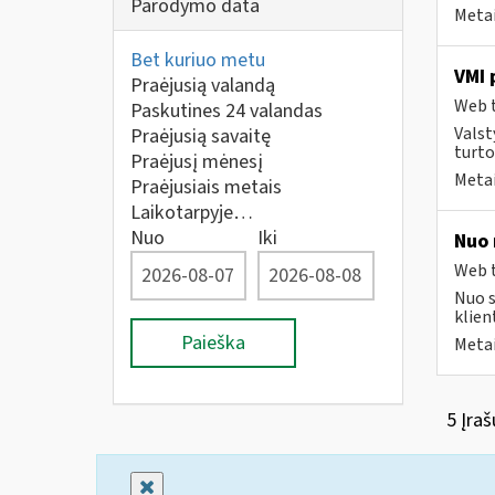
Parodymo data
Metai
Bet kuriuo metu
VMI 
Praėjusią valandą
Web t
Paskutines 24 valandas
Valst
Praėjusią savaitę
turto
Praėjusį mėnesį
Metai
Praėjusiais metais
Laikotarpyje…
Nuo
Iki
Nuo 
Web t
Nuo s
klien
Paieška
Metai
5 Įraš
Uždaryti