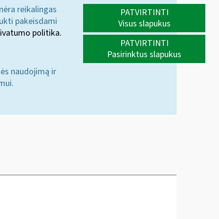
 nėra reikalingas
PATVIRTINTI
aukti pakeisdami
Visus slapukus
ivatumo politika.
PATVIRTINTI
Pasirinktus slapukus
nės naudojimą ir
mui.