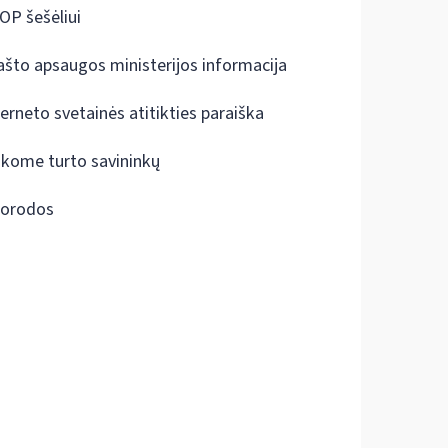
OP šešėliui
ašto apsaugos ministerijos informacija
terneto svetainės atitikties paraiška
škome turto savininkų
orodos