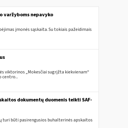
io varžyboms nepavyko
ebėjimas įmonės sąskaita. Su tokiais pažeidimais
us
ės viktorinos „Mokesčiai sugrįžta kiekvienam“
 centro...
pskaitos dokumentų duomenis teikti SAF-
ų turi būti pasirengusios buhalterinės apskaitos