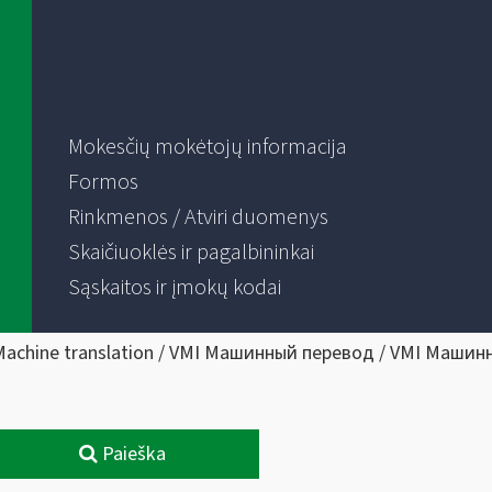
Mokesčių mokėtojų informacija
Formos
Rinkmenos / Atviri duomenys
Skaičiuoklės ir pagalbininkai
Sąskaitos ir įmokų kodai
Machine translation / VMI Машинный перевод / VMI Машин
Paieška