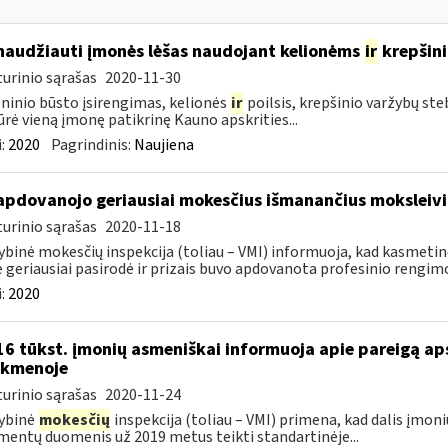
naudžiauti įmonės lėšas naudojant kelionėms
ir
krepšin
urinio sąrašas
2020-11-30
inio būsto įsirengimas, kelionės
ir
poilsis, krepšinio varžybų st
ūrė vieną įmonę patikrinę Kauno apskrities...
:
2020
Pagrindinis:
Naujiena
apdovanojo geriausiai mokesčius išmanančius moksleivi
urinio sąrašas
2020-11-18
ybinė mokesčių inspekcija (toliau – VMI) informuoja, kad kasmetin
e geriausiai pasirodė ir prizais buvo apdovanota profesinio rengimo
:
2020
16 tūkst. įmonių asmeniškai informuoja apie pareigą a
nkmenoje
urinio sąrašas
2020-11-24
ybinė
mokesčių
inspekcija (toliau – VMI) primena, kad dalis įmoni
entų duomenis už 2019 metus teikti standartinėje...