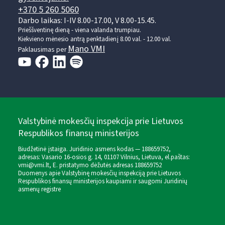
+370 5 260 5060
Darbo laikas: I-IV 8.00-17.00, V 8.00-15.45.
Prieššventinę dieną - viena valanda trumpiau.
Kiekvieno mėnesio antrą penktadienį 8.00 val. - 12.00 val.
Mano VMI
Paklausimas per
Valstybinė mokesčių inspekcija prie Lietuvos
Respublikos finansų ministerijos
Biudžetinė įstaiga. Juridinio asmens kodas — 188659752,
adresas: Vasario 16-osios g. 14, 01107 Vilnius, Lietuva, el.paštas:
vmi@vmi.lt
, E. pristatymo dėžutės adresas 188659752
Duomenys apie Valstybinę mokesčių inspekciją prie Lietuvos
Respublikos finansų ministerijos kaupiami ir saugomi Juridinių
asmenų registre