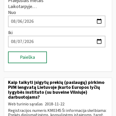
Praėjusiais metais
Laikotarpyje…
Nuo
Iki
Paieška
Kaip taikyti įsigytų prekių (paslaugų) pirkimo
PVM lengvatą Lietuvoje įkurto Europos lyčių
lygybės instituto (su buveine Vilniuje)
darbuotojams?
Web turinio sąrašas
2018-11-22
Registracijos numeris KM0345 Ši informacija skelbiama:
Prekės diplomatinėms, konsulinėms įstaigoms, tarpt.