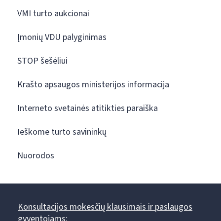
VMI turto aukcionai
Įmonių VDU palyginimas
STOP šešėliui
Krašto apsaugos ministerijos informacija
Interneto svetainės atitikties paraiška
Ieškome turto savininkų
Nuorodos
Konsultacijos mokesčių klausimais ir paslaugos
gyventojams: