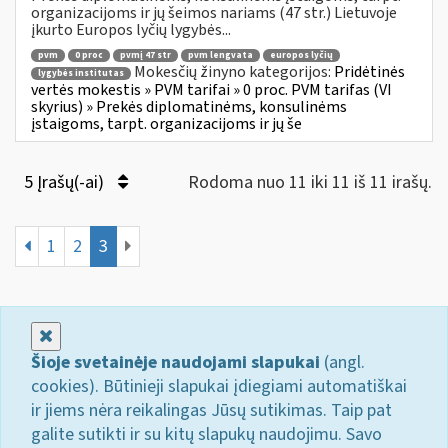
organizacijoms ir jų šeimos nariams (47 str.) Lietuvoje
įkurto Europos lyčių lygybės...
pvm
0 proc
pvmį 47 str
pvm lengvata
europos lyčių
Mokesčių žinyno kategorijos:
Pridėtinės
lygybės institutas
vertės mokestis » PVM tarifai » 0 proc. PVM tarifas (VI
skyrius) » Prekės diplomatinėms, konsulinėms
įstaigoms, tarpt. organizacijoms ir jų še
5 Įrašų(-ai)
Rodoma nuo 11 iki 11 iš 11 irašų.
1
2
3
Uždaryti
Šioje svetainėje naudojami slapukai
(angl.
cookies). Būtinieji slapukai įdiegiami automatiškai
ir jiems nėra reikalingas Jūsų sutikimas. Taip pat
galite sutikti ir su kitų slapukų naudojimu. Savo