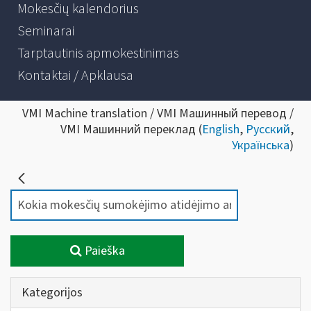
Mokesčių kalendorius
Seminarai
Tarptautinis apmokestinimas
Kontaktai / Apklausa
VMI Machine translation / VMI Машинный перевод /
VMI Машинний переклад (
English
,
Русский
,
Українська
)
Paieška
Kategorijos