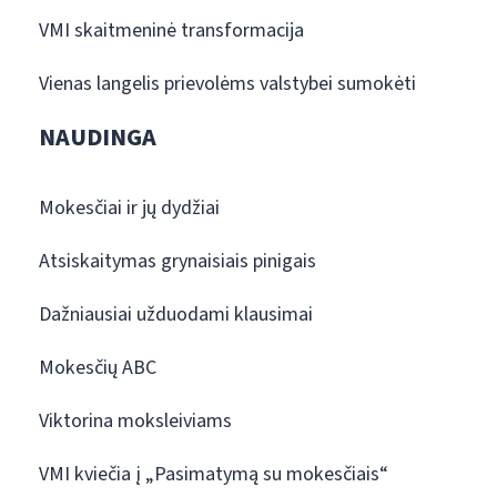
VMI skaitmeninė transformacija
Vienas langelis prievolėms valstybei sumokėti
NAUDINGA
Mokesčiai ir jų dydžiai
Atsiskaitymas grynaisiais pinigais
Dažniausiai užduodami klausimai
Mokesčių ABC
Viktorina moksleiviams
VMI kviečia į „Pasimatymą su mokesčiais“