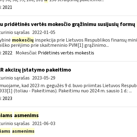
:
2021
su pridėtinės vertės mokesčio grąžinimu susijusių formų
urinio sąrašas
2022-01-05
ybinė
mokesčių
inspekcija prie Lietuvos Respublikos finansų mini
iško perėjimo prie skaitmeninio PVM[1] grąžinimo...
:
2022
Mokesčiai:
Pridėtinės vertės mokestis
LR akcizų įstatymo pakeitimo
urinio sąrašas
2023-05-29
muojame, kad 2023 m. gegužės 9 d. buvo priimtas Lietuvos Respubli
933[1] (toliau - Pakeitimas). Pakeitimu nuo 2024 m. sausio 1 d.: ...
:
2023
niams
asmenims
urinio sąrašas
2021-06-03
niams
asmenims