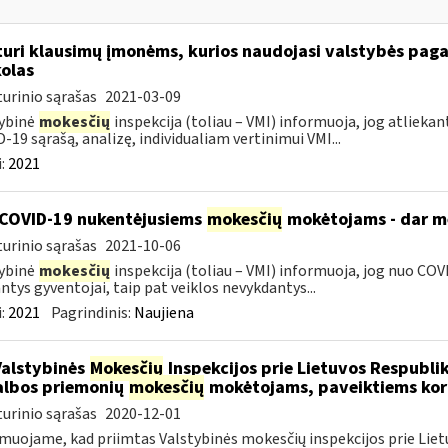
turi klausimų įmonėms, kurios naudojasi valstybės paga
olas
urinio sąrašas
2021-03-09
ybinė
mokesčių
inspekcija (toliau – VMI) informuoja, jog atliekan
-19 sąrašą, analizę, individualiam vertinimui VMI...
:
2021
COVID-19 nukentėjusiems
mokesčių
mokėtojams - dar mė
urinio sąrašas
2021-10-06
ybinė
mokesčių
inspekcija (toliau – VMI) informuoja, jog nuo COVI
ntys gyventojai, taip pat veiklos nevykdantys...
:
2021
Pagrindinis:
Naujiena
Valstybinės
Mokesčių
Inspekcijos prie Lietuvos Respublik
lbos priemonių
mokesčių
mokėtojams, paveiktiems kor
urinio sąrašas
2020-12-01
muojame, kad priimtas Valstybinės mokesčių inspekcijos prie Lietu