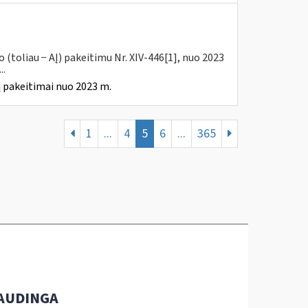
(toliau − AĮ) pakeitimu Nr. XIV-446[1], nuo 2023
..
 pakeitimai nuo 2023 m.
1
...
4
5
6
...
365
AUDINGA