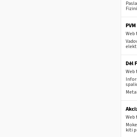
Pasla
Fizin
PVM 
Web t
Vadov
elekt
Dėl 
Web t
Infor
spali
Metai
Akci
Web t
Mokes
kiti 