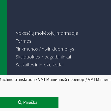
Mokesčių mokėtojų informacija
Formos
Rinkmenos / Atviri duomenys
Skaičiuoklės ir pagalbininkai
Sąskaitos ir įmokų kodai
Machine translation / VMI Машинный перевод / VMI Машин
Paieška