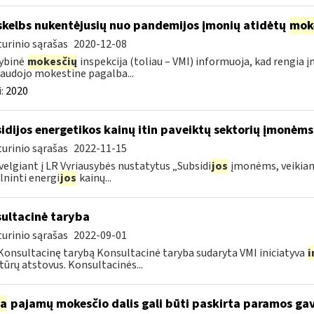
skelbs nukentėjusių nuo pandemijos įmonių atidėtų
mok
urinio sąrašas
2020-12-08
ybinė
mokesčių
inspekcija (toliau – VMI) informuoja, kad rengia 
audojo mokestine pagalba...
:
2020
idijos energetikos kainų itin paveiktų sektorių įmonėms
urinio sąrašas
2022-11-15
velgiant į LR Vyriausybės nustatytus „Subsidi
jos
įmonėms, veikianč
lninti energi
jos
kainų...
ultacinė taryba
urinio sąrašas
2022-09-01
Konsultacinę tarybą Konsultacinė taryba sudaryta VMI iniciatyva
i
tūrų atstovus. Konsultacinės...
ia
pajamų mokesčio dalis gali būti paskirta paramos g