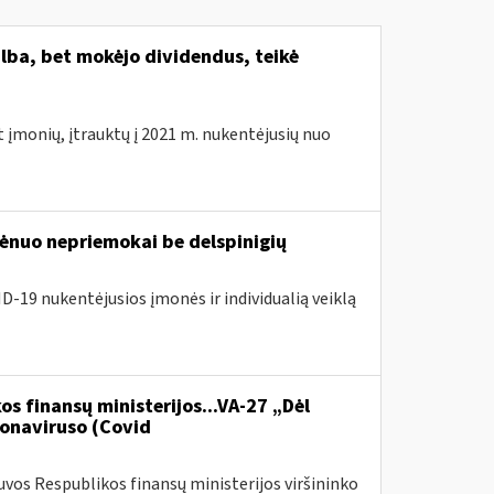
lba, bet mokėjo dividendus, teikė
t įmonių, įtrauktų į 2021 m. nukentėjusių nuo
nuo nepriemokai be delspinigių
D-19 nukentėjusios įmonės ir individualią veiklą
os finansų ministerijos...VA-27 „Dėl
onaviruso (Covid
vos Respublikos finansų ministerijos viršininko