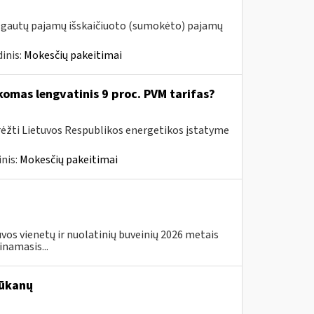
m. gautų pajamų išskaičiuoto (sumokėto) pajamų
inis:
Mokesčių pakeitimai
komas lengvatinis 9 proc. PVM tarifas?
rėžti Lietuvos Respublikos energetikos įstatyme
nis:
Mokesčių pakeitimai
os vienetų ir nuolatinių buveinių 2026 metais
inamasis...
ūkanų