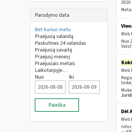
2020 
Metai
Parodymo data
Vien
Bet kuriuo metu
Web t
Praėjusią valandą
Nuo 2
Paskutines 24 valandas
Valst
Praėjusią savaitę
Praėjusį mėnesį
Kok
Praėjusiais metais
Laikotarpyje…
Web t
Nuo
Iki
Regis
teikė
Mokes
Juri
Paieška
Dėl 
Web t
Infor
— ANK