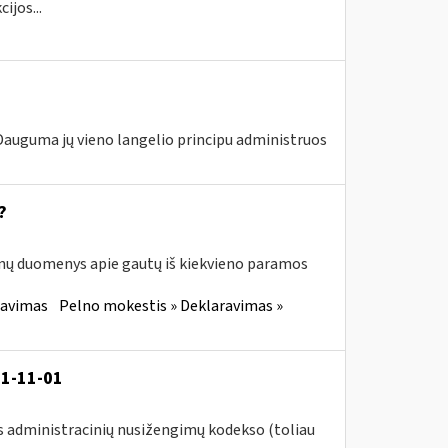
ijos...
 Dauguma jų vieno langelio principu administruos
?
enų duomenys apie gautų iš kiekvieno paramos
ravimas
Pelno mokestis » Deklaravimas »
21-11-01
s administracinių nusižengimų kodekso (toliau