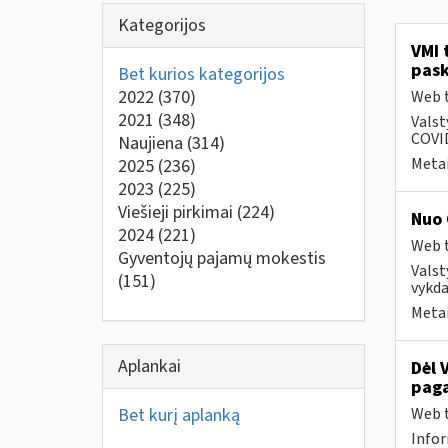
Kategorijos
VMI 
pask
Bet kurios kategorijos
2022
(370)
Web t
2021
(348)
Valst
COVID
Naujiena
(314)
Metai
2025
(236)
2023
(225)
Viešieji pirkimai
(224)
Nuo 
2024
(221)
Web t
Gyventojų pajamų mokestis
Valst
(151)
vykda
Metai
Aplankai
Dėl 
paga
Bet kurį aplanką
Web t
Infor