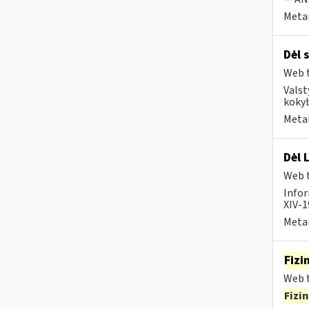
Metai
Dėl 
Web t
Valst
kokyb
Metai
Dėl 
Web t
Infor
XIV-1
Metai
Fizi
Web t
Fizi