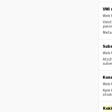
VMI 
Web t
Valst
pasin
Metai
Subs
Web t
Atsiž
sušve
Kons
Web t
Apie 
struk
Kok