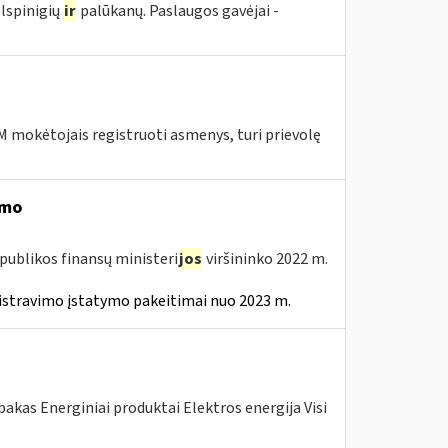
lspinigių
ir
palūkanų. Paslaugos gavėjai -
 mokėtojais registruoti asmenys, turi prievolę
imo
publikos finansų ministeri
jos
viršininko 2022 m.
istravimo įstatymo pakeitimai nuo 2023 m.
akas Energiniai produktai Elektros energija Visi