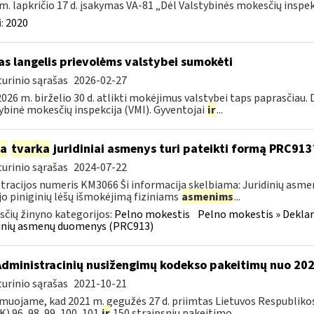
m. lapkričio 17 d. įsakymas VA-81 „Dėl Valstybinės mokesčių inspekc
:
2020
as langelis prievolėms valstybei sumokėti
urinio sąrašas
2026-02-27
026 m. birželio 30 d. atlikti mokėjimus valstybei taps paprasčiau.
ybinė mokesčių inspekcija (VMI). Gyventojai
ir
...
ia
tvarka
juridiniai asmenys turi pateikti formą PRC913
urinio sąrašas
2024-07-22
tracijos numeris KM3066 Ši informacija skelbiama: Juridinių asm
jo piniginių lėšų išmokėjimą fiziniams
asmenims
...
čių žinyno kategorijos:
Pelno mokestis
Pelno mokestis » Dekla
dinių asmenų duomenys (PRC913)
Administracinių nusižengimų kodekso pakeitimų nuo 20
urinio sąrašas
2021-10-21
muojame, kad 2021 m. gegužės 27 d. priimtas Lietuvos Respubliko
) 96, 98, 99, 100, 101
ir
150 straipsnių pakeitimo...