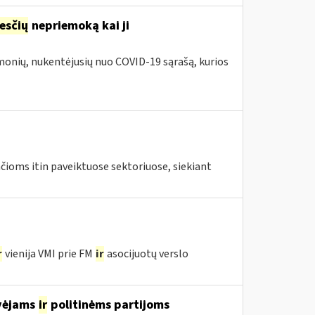
esčių
nepriemoką kai ji
įmonių, nukentėjusių nuo COVID-19 sąrašą, kurios
ioms itin paveiktuose sektoriuose, siekiant
r
vienija VMI prie FM
ir
asocijuotų verslo
avėjams
ir
politinėms partijoms