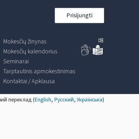
Prisijungti
Mokesčių žinynas
Mokesčių kalendorius
Seminarai
Tarptautinis apmokestinimas
Kontaktai / Apklausa
ний переклад (
English
,
Русский
,
Українська
)