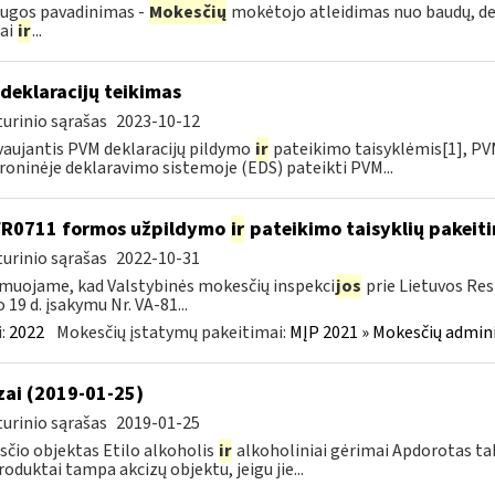
ugos pavadinimas -
Mokesčių
mokėtojo atleidimas nuo baudų, de
iai
ir
...
deklaracijų teikimas
urinio sąrašas
2023-10-12
aujantis PVM deklaracijų pildymo
ir
pateikimo taisyklėmis[1], PVM
roninėje deklaravimo sistemoje (EDS) pateikti PVM...
FR0711 formos užpildymo
ir
pateikimo taisyklių pakeit
urinio sąrašas
2022-10-31
muojame, kad Valstybinės mokesčių inspekci
jos
prie Lietuvos Res
o 19 d. įsakymu Nr. VA-81...
:
2022
Mokesčių įstatymų pakeitimai:
MĮP 2021 » Mokesčių admin
zai (2019-01-25)
urinio sąrašas
2019-01-25
čio objektas Etilo alkoholis
ir
alkoholiniai gėrimai Apdorotas tab
produktai tampa akcizų objektu, jeigu jie...