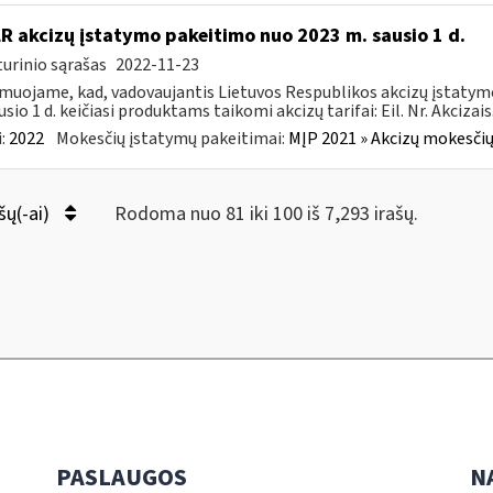
LR akcizų įstatymo pakeitimo nuo 2023 m. sausio 1 d.
urinio sąrašas
2022-11-23
muojame, kad, vadovaujantis Lietuvos Respublikos akcizų įstatymo 
sio 1 d. keičiasi produktams taikomi akcizų tarifai: Eil. Nr. Akcizais.
:
2022
Mokesčių įstatymų pakeitimai:
MĮP 2021 » Akcizų mokesčių
šų(-ai)
Rodoma nuo 81 iki 100 iš 7,293 irašų.
PASLAUGOS
N