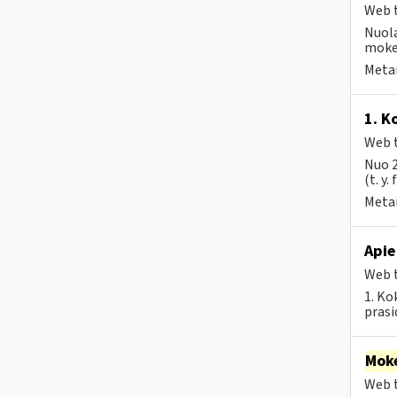
Web t
Nuola
mokes
Metai
1. K
Web t
Nuo 2
(t. y.
Metai
Apie
Web t
1. Ko
prasi
Moke
Web t