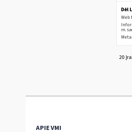
Dėl 
Web t
Infor
m. sau
Metai
20 Įra
APIE VMI