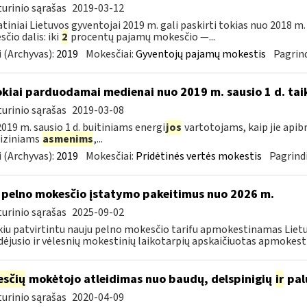
urinio sąrašas
2019-03-12
tiniai Lietuvos gyventojai 2019 m. gali paskirti tokias nuo 2018 
čio dalis: iki
2
procentų pajamų mokesčio —...
 (Archyvas):
2019
Mokesčiai:
Gyventojų pajamų mokestis
Pagrind
okiai parduodamai medienai nuo 2019 m. sausio 1 d. tai
urinio sąrašas
2019-03-08
019 m. sausio 1 d. buitiniams energi
jos
vartotojams, kaip jie apib
 fiziniams
asmenims
,...
 (Archyvas):
2019
Mokesčiai:
Pridėtinės vertės mokestis
Pagrindi
 pelno mokesčio įstatymo pakeitimus nuo 2026 m.
urinio sąrašas
2025-09-02
kiu patvirtintu nauju pelno mokesčio tarifu apmokestinamas Lietuv
dėjusio ir vėlesnių mokestinių laikotarpių apskaičiuotas apmokest
sčių
mokėtojo atleidimas nuo baudų, delspinigių
ir
pal
urinio sąrašas
2020-04-09