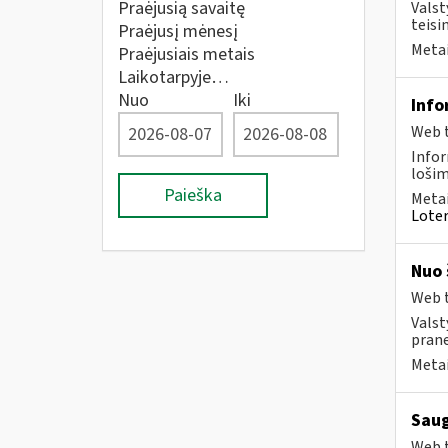
Praėjusią savaitę
Valst
teisi
Praėjusį mėnesį
Metai
Praėjusiais metais
Laikotarpyje…
Nuo
Iki
Info
Web t
Infor
lošim
Paieška
Metai
Loter
Nuo 
Web t
Valst
prane
Metai
Saug
Web t