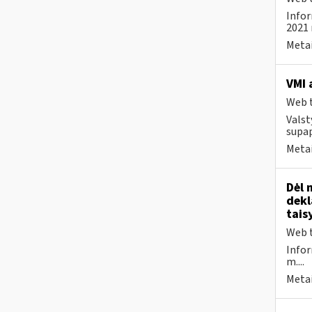
Infor
2021 
Metai
VMI 
Web t
Valst
supap
Metai
Dėl 
dekl
tais
Web t
Infor
m....
Metai