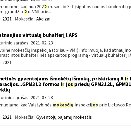
muojame, kad nuo 202
2
m. sausio 3 d. įsigalios naujos banderolių
m. gruodžio
2
d. VMI prie...
:
2021
Mokesčiai:
Akcizai
atnaujino virtualų buhalterį i.APS
urinio sąrašas
2021-02-23
ybinė mokesčių inspekcija (toliau – VMI) informuoja, kad atnaujin
rastintos buhalterinės apskaitos programą - virtualų buhalterį i
:
2021
metinės gyventojams išmokėtų išmokų, priskiriamų A
ir
aracijos...GPM312 formos
ir
jos
priedų GPM312L, GPM3
yklių
urinio sąrašas
2021-07-28
muojame, kad Valstybinės
mokesčių
inspekci
jos
prie Lietuvos Re
:
2021
Mokesčiai:
Gyventojų pajamų mokestis