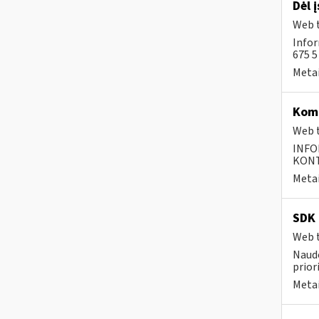
Dėl 
Web t
Infor
675 
Metai
Komp
Web t
INFO
KONTA
Metai
SDK 
Web t
Naudo
prior
Metai