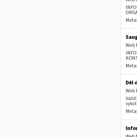
INFO
ORGA
Metai
Saug
Web t
INFO
KONTA
Metai
Dėl 
Web t
Valst
vykst
Metai
Info
Web t