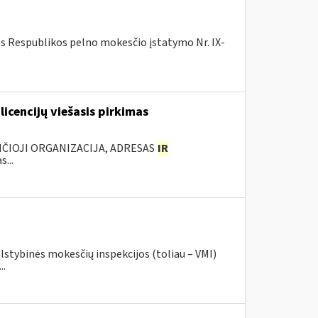
os Respublikos pelno mokesčio įstatymo Nr. IX-
licencijų viešasis pirkimas
NČIOJI ORGANIZACIJA, ADRESAS
IR
...
lstybinės mokesčių inspekcijos (toliau – VMI)
..