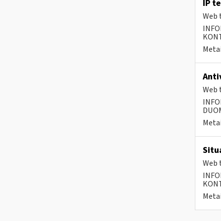
IP t
Web t
INFO
KONTA
Metai
Anti
Web t
INFO
DUOME
Metai
Situ
Web t
INFO
KONTA
Metai