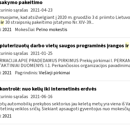
įsakymo pakeitimo
urinio sąrašas
2021-04-23
muojame, kad atsižvelgiant į 2020 m. gruodžio 3 d. priimto Lietuv
5
ir
30 straipsnių pakeitimo įstatymo Nr. XIV-39...
:
2021
Mokesčiai:
Pelno mokestis
iuterizuotų darbo vietų saugos programinės įrangos
ir
urinio sąrašas
2021-01-25
RMACIJA APIE PRADEDAMUS PIRKIMUS Prekių pirkimai I. PERKA
KTINIAI DUOMENYS: I.1. Perkančiosios organizacijos pavadinimas
:
2021
Pagrindinis:
Viešieji pirkimai
kontrolė: nuo kelių iki internetinės erdvės
urinio sąrašas
2021-06-16
tų automobilių prekybos sektorius jau keletą metų yra viena iš Va
itetinių veiklos sričių. Siekiant apsaugoti gyventojus nuo mokesčių.
:
2021