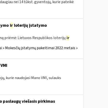
 daugiau nei 14 tūkst. gyventojų, kurie pateikė
atymo
ir
loterijų įstatymo
ną priėmė: Lietuvos Respublikos loterijų
ir
i » Mokesčių įstatymų pakeitimai 2022 metais »
 VMI
ojų, kurie naudojasi Mano VMI, sulauks
 paslaugų viešasis pirkimas