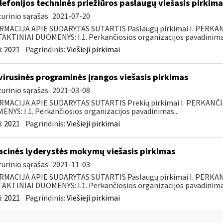
elefonijos techninės priežiūros paslaugų viešasis pirkima
urinio sąrašas
2021-07-20
RMACIJA APIE SUDARYTAS SUTARTIS Paslaugų pirkimai I. PERK
KTINIAI DUOMENYS: I.1. Perkančiosios organizacijos pavadinimas
:
2021
Pagrindinis:
Viešieji pirkimai
virusinės programinės įrangos viešasis pirkimas
urinio sąrašas
2021-03-08
RMACIJA APIE SUDARYTAS SUTARTIS Prekių pirkimai I. PERKANČ
NYS: I.1. Perkančiosios organizacijos pavadinimas...
:
2021
Pagrindinis:
Viešieji pirkimai
acinės lyderystės mokymų viešasis pirkimas
urinio sąrašas
2021-11-03
RMACIJA APIE SUDARYTAS SUTARTIS Paslaugų pirkimai I. PERK
KTINIAI DUOMENYS: I.1. Perkančiosios organizacijos pavadinimas
:
2021
Pagrindinis:
Viešieji pirkimai