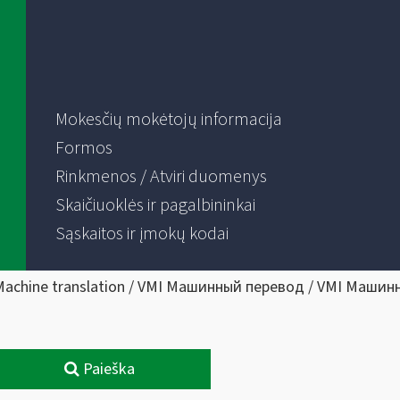
Mokesčių mokėtojų informacija
Formos
Rinkmenos / Atviri duomenys
Skaičiuoklės ir pagalbininkai
Sąskaitos ir įmokų kodai
Machine translation / VMI Машинный перевод / VMI Машин
Paieška