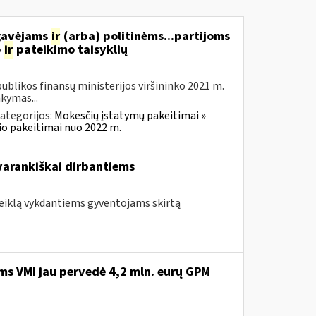
 gavėjams
ir
(arba) politinėms...partijoms
o
ir
pateikimo taisyklių
blikos finansų ministerijos viršininko 2021 m.
akymas...
ategorijos:
Mokesčių įstatymų pakeitimai »
o pakeitimai nuo 2022 m.
avarankiškai dirbantiems
 veiklą vykdantiems gyventojams skirtą
ms VMI jau pervedė 4,2 mln. eurų GPM