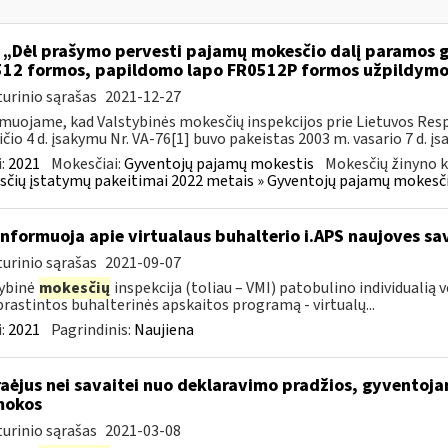
 „Dėl prašymo pervesti pajamų mokesčio dalį paramos
12 formos, papildomo lapo FR0512P formos užpildym
urinio sąrašas
2021-12-27
muojame, kad Valstybinės mokesčių inspekcijos prie Lietuvos Respu
ičio 4 d. įsakymu Nr. VA-76[1] buvo pakeistas 2003 m. vasario 7 d. įs
:
2021
Mokesčiai:
Gyventojų pajamų mokestis
Mokesčių žinyno k
čių įstatymų pakeitimai 2022 metais » Gyventojų pajamų mokesči
informuoja apie virtualaus buhalterio i.APS naujoves s
urinio sąrašas
2021-09-07
ybinė
mokesčių
inspekcija (toliau – VMI) patobulino individualią
rastintos buhalterinės apskaitos programą - virtualų...
:
2021
Pagrindinis:
Naujiena
aėjus nei savaitei nuo deklaravimo pradžios, gyventoja
mokos
urinio sąrašas
2021-03-08