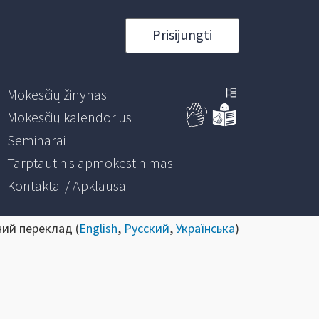
Prisijungti
Mokesčių žinynas
Mokesčių kalendorius
Seminarai
Tarptautinis apmokestinimas
Kontaktai / Apklausa
ний переклад (
English
,
Русский
,
Українська
)