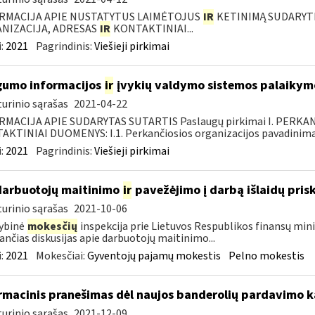
RMACIJA APIE NUSTATYTUS LAIMĖTOJUS
IR
KETINIMĄ SUDARYTI 
NIZACIJA, ADRESAS
IR
KONTAKTINIAI...
:
2021
Pagrindinis:
Viešieji pirkimai
umo informacijos
ir
įvykių valdymo sistemos palaikymo
urinio sąrašas
2021-04-22
RMACIJA APIE SUDARYTAS SUTARTIS Paslaugų pirkimai I. PERK
KTINIAI DUOMENYS: I.1. Perkančiosios organizacijos pavadinimas
:
2021
Pagrindinis:
Viešieji pirkimai
darbuotojų maitinimo
ir
pavežėjimo į darbą išlaidų pri
urinio sąrašas
2021-10-06
ybinė
mokesčių
inspekcija prie Lietuvos Respublikos finansų mini
ančias diskusijas apie darbuotojų maitinimo...
:
2021
Mokesčiai:
Gyventojų pajamų mokestis
Pelno mokestis
rmacinis pranešimas dėl naujos banderolių pardavimo k
urinio sąrašas
2021-12-09