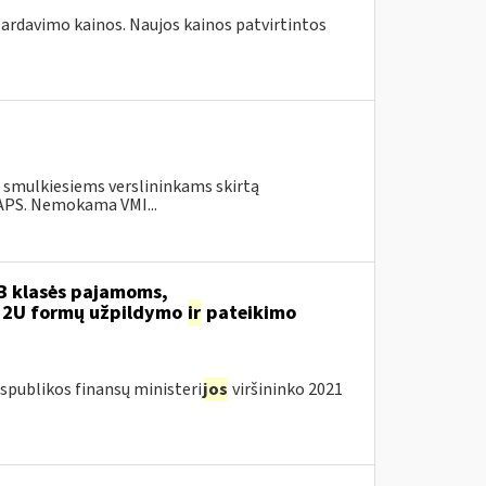
 pardavimo kainos. Naujos kainos patvirtintos
o smulkiesiems verslininkams skirtą
.APS. Nemokama VMI...
B klasės pajamoms,
12U formų užpildymo
ir
pateikimo
spublikos finansų ministeri
jos
viršininko 2021