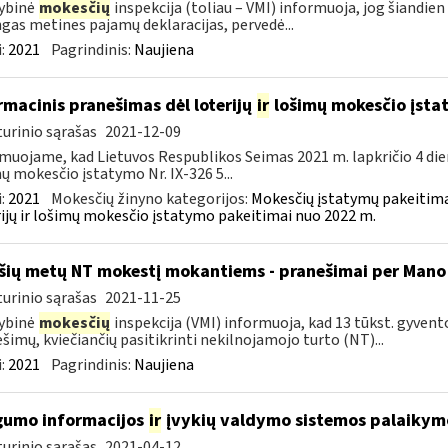
ybinė
mokesčių
inspekcija (toliau – VMI) informuoja, jog šiandien
ngas metines pajamų deklaracijas, pervedė...
:
2021
Pagrindinis:
Naujiena
rmacinis pranešimas dėl loterijų
ir
lošimų mokesčio įst
urinio sąrašas
2021-12-09
muojame, kad Lietuvos Respublikos Seimas 2021 m. lapkričio 4 die
ų mokesčio įstatymo Nr. IX-326 5...
:
2021
Mokesčių žinyno kategorijos:
Mokesčių įstatymų pakeitima
ijų ir lošimų mokesčio įstatymo pakeitimai nuo 2022 m.
šių metų NT mokestį mokantiems - pranešimai per Mano
urinio sąrašas
2021-11-25
ybinė
mokesčių
inspekcija (VMI) informuoja, kad 13 tūkst. gyvent
šimų, kviečiančių pasitikrinti nekilnojamojo turto (NT)...
:
2021
Pagrindinis:
Naujiena
umo informacijos
ir
įvykių valdymo sistemos palaikymo
urinio sąrašas
2021-04-12