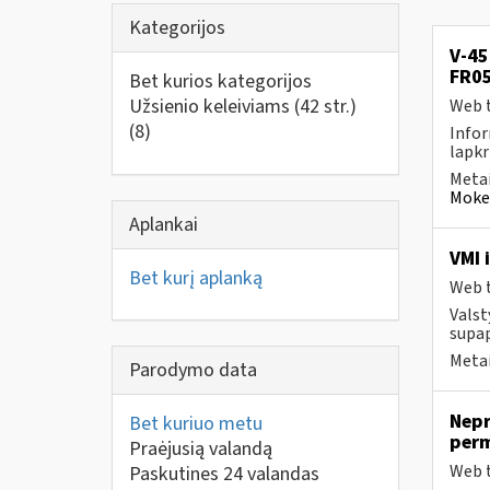
Kategorijos
V-45
FR05
Bet kurios kategorijos
Užsienio keleiviams (42 str.)
Web t
(8)
Infor
lapkr
Metai
Mokes
Aplankai
VMI 
Bet kurį aplanką
Web t
Valst
supap
Metai
Parodymo data
Nepr
Bet kuriuo metu
per
Praėjusią valandą
Web t
Paskutines 24 valandas