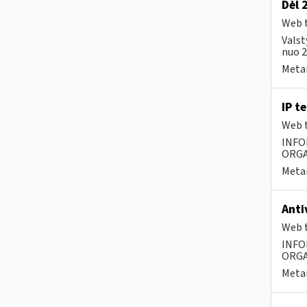
Dėl 
Web t
Valst
nuo 2
Metai
IP t
Web t
INFO
ORGA
Metai
Anti
Web t
INFO
ORGA
Metai