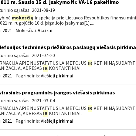
2011 m. Sausio 25 d. Įsakymo Nr. VA-16 pakeitimo
urinio sąrašas
2021-08-19
ybinė
mokesčių
inspekcija prie Lietuvos Respublikos finansų minis
021 m. rugpjūčio 10 d. įsigaliojo Įsakymas[1],...
:
2021
Mokesčiai:
Akcizai
elefonijos techninės priežiūros paslaugų viešasis pirkima
urinio sąrašas
2021-07-20
RMACIJA APIE NUSTATYTUS LAIMĖTOJUS
IR
KETINIMĄ SUDARYTI 
NIZACIJA, ADRESAS
IR
KONTAKTINIAI...
:
2021
Pagrindinis:
Viešieji pirkimai
virusinės programinės įrangos viešasis pirkimas
urinio sąrašas
2021-03-04
RMACIJA APIE NUSTATYTUS LAIMĖTOJUS
IR
KETINIMĄ SUDARYTI 
NIZACIJA, ADRESAS
IR
KONTAKTINIAI...
:
2021
Pagrindinis:
Viešieji pirkimai