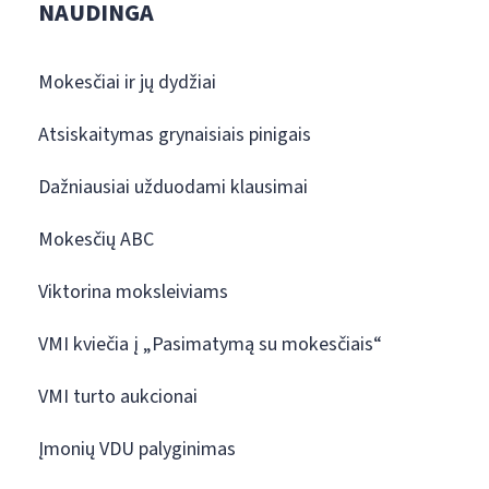
NAUDINGA
Mokesčiai ir jų dydžiai
Atsiskaitymas grynaisiais pinigais
Dažniausiai užduodami klausimai
Mokesčių ABC
Viktorina moksleiviams
VMI kviečia į „Pasimatymą su mokesčiais“
VMI turto aukcionai
Įmonių VDU palyginimas