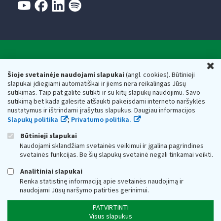
Valstybinė mokesčių inspekcija prie Lietuvos
U
Respublikos finansų ministerijos
Šioje svetainėje naudojami slapukai
(angl. cookies). Būtinieji
slapukai įdiegiami automatiškai ir jiems nėra reikalingas Jūsų
Biudžetinė įstaiga. Juridinio asmens kodas — 188659752,
sutikimas. Taip pat galite sutikti ir su kitų slapukų naudojimu. Savo
adresas: Vasario 16-osios g. 14, 01107 Vilnius, Lietuva, el.paštas:
sutikimą bet kada galėsite atšaukti pakeisdami interneto naršyklės
vmi@vmi.lt
, E. pristatymo dėžutės adresas 188659752
nustatymus ir ištrindami įrašytus slapukus. Daugiau informacijos
Duomenys apie Valstybinę mokesčių inspekciją prie Lietuvos
Slapukų politika
;
Privatumo politika.
Respublikos finansų ministerijos kaupiami ir saugomi Juridinių
asmenų registre
Būtinieji slapukai
Naudojami sklandžiam svetainės veikimui ir įgalina pagrindines
svetainės funkcijas. Be šių slapukų svetainė negali tinkamai veikti.
Analitiniai slapukai
Renka statistinę informaciją apie svetainės naudojimą ir
naudojami Jūsų naršymo patirties gerinimui.
PATVIRTINTI
Visus slapukus