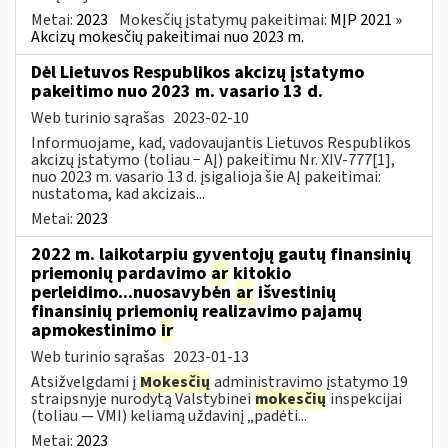
Metai:
2023
Mokesčių įstatymų pakeitimai:
MĮP 2021 »
Akcizų mokesčių pakeitimai nuo 2023 m.
Dėl Lietuvos Respublikos akcizų įstatymo
pakeitimo nuo 2023 m. vasario 13 d.
Web turinio sąrašas
2023-02-10
Informuojame, kad, vadovaujantis Lietuvos Respublikos
akcizų įstatymo (toliau − AĮ) pakeitimu Nr. XIV-777[1],
nuo 2023 m. vasario 13 d. įsigalioja šie AĮ pakeitimai:
nustatoma, kad akcizais...
Metai:
2023
2022 m. laikotarpiu gyventojų gautų finansinių
priemonių pardavimo
ar
kitokio
perleidimo...nuosavybėn
ar
išvestinių
finansinių priemonių realizavimo pajamų
apmokestinimo
ir
Web turinio sąrašas
2023-01-13
Atsižvelgdami į
Mokesčių
administravimo įstatymo 19
straipsnyje nurodytą Valstybinei
mokesčių
inspekcijai
(toliau — VMI) keliamą uždavinį „padėti...
Metai:
2023