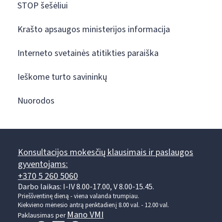
STOP šešėliui
Krašto apsaugos ministerijos informacija
Interneto svetainės atitikties paraiška
Ieškome turto savininkų
Nuorodos
Konsultacijos mokesčių klausimais ir paslaugos
gyventojams:
+370 5 260 5060
Darbo laikas: I-IV 8.00-17.00, V 8.00-15.45.
Prieššventinę dieną - viena valanda trumpiau.
Kiekvieno mėnesio antrą penktadienį 8.00 val. - 12.00 val.
Mano VMI
Paklausimas per