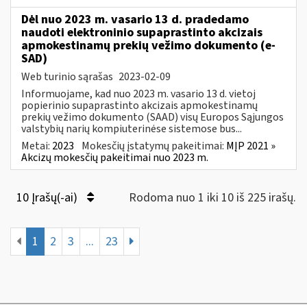
Dėl nuo 2023 m. vasario 13 d. pradedamo
naudoti elektroninio supaprastinto akcizais
apmokestinamų prekių vežimo dokumento (e-
SAD)
Web turinio sąrašas
2023-02-09
Informuojame, kad nuo 2023 m. vasario 13 d. vietoj
popierinio supaprastinto akcizais apmokestinamų
prekių vežimo dokumento (SAAD) visų Europos Sąjungos
valstybių narių kompiuterinėse sistemose bus...
Metai:
2023
Mokesčių įstatymų pakeitimai:
MĮP 2021 »
Akcizų mokesčių pakeitimai nuo 2023 m.
10 Įrašų(-ai)
Rodoma nuo 1 iki 10 iš 225 irašų.
1
2
3
...
23