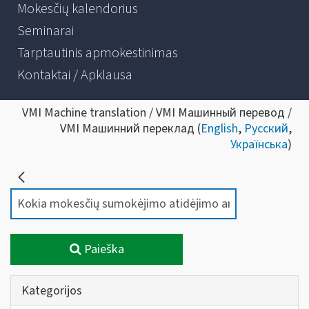
Mokesčių kalendorius
Seminarai
Tarptautinis apmokestinimas
Kontaktai / Apklausa
VMI Machine translation / VMI Машинный перевод /
VMI Машинний переклад (
English
,
Русский
,
Українська
)
Paieška
Kategorijos