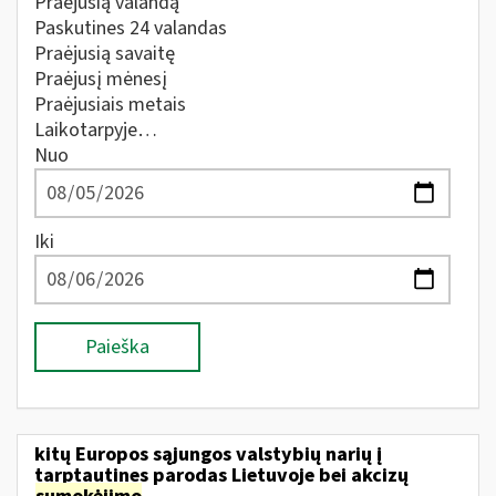
Praėjusią valandą
Paskutines 24 valandas
Praėjusią savaitę
Praėjusį mėnesį
Praėjusiais metais
Laikotarpyje…
Nuo
Iki
Paieška
kitų Europos sąjungos valstybių narių į
tarptautines parodas Lietuvoje bei akcizų