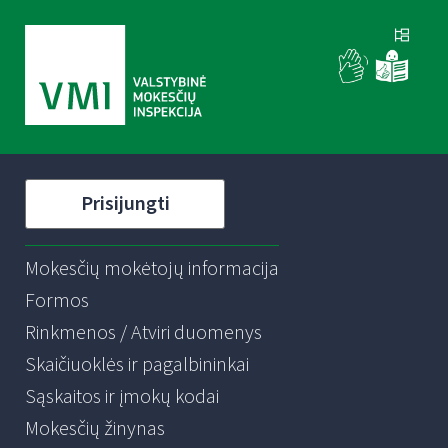
Prisijungti
Mokesčių mokėtojų informacija
Formos
Rinkmenos / Atviri duomenys
Skaičiuoklės ir pagalbininkai
Sąskaitos ir įmokų kodai
Mokesčių žinynas