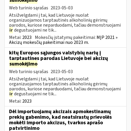
sumokėjimo
Web turinio sąrašas
2023-05-03
Atsižvelgdami į tai, kad Lietuvoje nuolat
organizuojamos tarptautinės alkoholinių gėrimų
parodos, kuriose neparduodami, tačiau demonstruojami
ir
degustuojami ne tik...
Metai:
2023
Mokesčių įstatymų pakeitimai:
MĮP 2021 »
Akcizų mokesčių pakeitimai nuo 2023 m.
kitų Europos sąjungos valstybių narių į
tarptautines parodas Lietuvoje bei akcizų
sumokėjimo
Web turinio sąrašas
2023-05-03
Atsižvelgdami į tai, kad Lietuvoje nuolat
organizuojamos tarptautinės alkoholinių gėrimų
parodos, kuriose neparduodami, tačiau demonstruojami
ir
degustuojami ne tik...
Metai:
2023
Dėl importuojamų akcizais apmokestinamų
prekių gabenimo, kad neatsirastų prievolės
mokėti importo akcizus, tvarkos aprašo
patvirtinimo