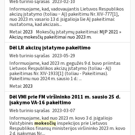
Web turinio sąrašas
2023-02-10
Informuojame, kad, vadovaujantis Lietuvos Respublikos
akcizų įstatymo (toliau − AĮ) pakeitimu Nr. XIV-777[1],
nuo 2023 m. vasario 13 d. įsigalioja šie AĮ pakeitimai:
nustatoma, kad akcizais...
Metai:
2023
Mokesčių įstatymų pakeitimai:
MĮP 2021 »
Akcizų mokesčių pakeitimai nuo 2023 m.
Dėl LR akcizų įstatymo pakeitimo
Web turinio sąrašas
2023-05-29
Informuojame, kad 2023 m. gegužės 9 d. buvo priimtas
Lietuvos Respublikos akcizų įstatymo (toliau - AĮ)
pakeitimas Nr. XIV-1933[1] (toliau - Pakeitimas).
Pakeitimu nuo 2024 m. sausio 1 d.: ...
Metai:
2023
Dėl VMI prie FM viršininko 2011 m. sausio 25 d.
įsakymo VA-16 pakeitimo
Web turinio sąrašas
2023-03-07
Informuojame, kad nuo 2023 m. kovo 3 d. įsigaliojo
Valstybinės
mokesčių
inspekcijos prie Lietuvos
Respublikos finansų ministerijos viršininko 2023 m. kovo
2 d. įsakymas Nr....