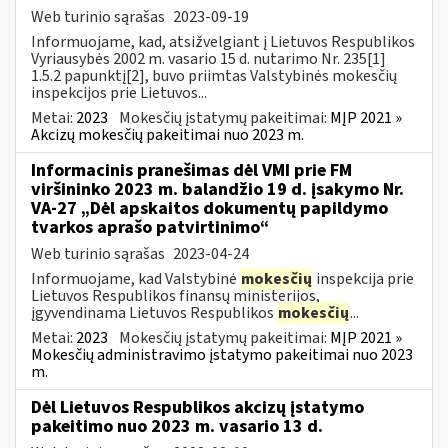
Web turinio sąrašas
2023-09-19
Informuojame, kad, atsižvelgiant į Lietuvos Respublikos
Vyriausybės 2002 m. vasario 15 d. nutarimo Nr. 235[1]
1.5.2 papunktį[2], buvo priimtas Valstybinės mokesčių
inspekcijos prie Lietuvos...
Metai:
2023
Mokesčių įstatymų pakeitimai:
MĮP 2021 »
Akcizų mokesčių pakeitimai nuo 2023 m.
Informacinis pranešimas dėl VMI prie FM
viršininko 2023 m. balandžio 19 d. įsakymo Nr.
VA-27 „Dėl apskaitos dokumentų papildymo
tvarkos aprašo patvirtinimo“
Web turinio sąrašas
2023-04-24
Informuojame, kad Valstybinė
mokesčių
inspekcija prie
Lietuvos Respublikos finansų ministerijos,
įgyvendinama Lietuvos Respublikos
mokesčių
...
Metai:
2023
Mokesčių įstatymų pakeitimai:
MĮP 2021 »
Mokesčių administravimo įstatymo pakeitimai nuo 2023
m.
Dėl Lietuvos Respublikos akcizų įstatymo
pakeitimo nuo 2023 m. vasario 13 d.