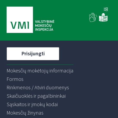
Prisijungti
Mokesčių mokėtojų informacija
Formos
Rinkmenos / Atviri duomenys
Skaičiuoklės ir pagalbininkai
Sąskaitos ir įmokų kodai
Mokesčių žinynas