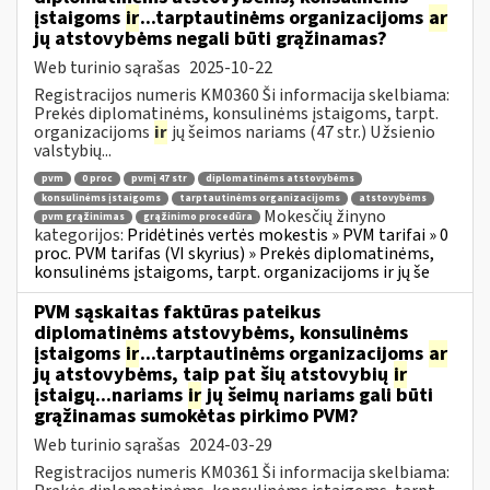
įstaigoms
ir
...tarptautinėms organizacijoms
ar
jų atstovybėms negali būti grąžinamas?
Web turinio sąrašas
2025-10-22
Registracijos numeris KM0360 Ši informacija skelbiama:
Prekės diplomatinėms, konsulinėms įstaigoms, tarpt.
organizacijoms
ir
jų šeimos nariams (47 str.) Užsienio
valstybių...
pvm
0 proc
pvmį 47 str
diplomatinėms atstovybėms
konsulinėms įstaigoms
tarptautinėms organizacijoms
atstovybėms
Mokesčių žinyno
pvm grąžinimas
grąžinimo procedūra
kategorijos:
Pridėtinės vertės mokestis » PVM tarifai » 0
proc. PVM tarifas (VI skyrius) » Prekės diplomatinėms,
konsulinėms įstaigoms, tarpt. organizacijoms ir jų še
PVM sąskaitas faktūras pateikus
diplomatinėms atstovybėms, konsulinėms
įstaigoms
ir
...tarptautinėms organizacijoms
ar
jų atstovybėms, taip pat šių atstovybių
ir
įstaigų...nariams
ir
jų šeimų nariams gali būti
grąžinamas sumokėtas pirkimo PVM?
Web turinio sąrašas
2024-03-29
Registracijos numeris KM0361 Ši informacija skelbiama: