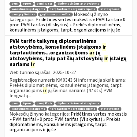
pvm
0 proc
pvmį 47 str
diplomatinėms atstovybėms
konsulinėms įstaigoms
tarptautinėms organizacijoms
atstovybėms
Mokesčių žinyno
pvm grąžinimas
grąžinimo procedūra
kategorijos:
Pridėtinės vertės mokestis » PVM tarifai » 0
proc. PVM tarifas (VI skyrius) » Prekės diplomatinėms,
konsulinėms įstaigoms, tarpt. organizacijoms ir jų še
PVM tarifo taikymą diplomatinėms
atstovybėms, konsulinėms įstaigoms
ir
tarptautinėms...organizacijoms
ar
jų
atstovybėms, taip pat šių atstovybių
ir
įstaigų
nariams
ir
Web turinio sąrašas
2025-10-27
Registracijos numeris KM0343 Ši informacija skelbiama:
Prekės diplomatinėms, konsulinėms įstaigoms, tarpt.
organizacijoms
ir
jų šeimos nariams (47 str.) PVM
lengvatų...
pvm
0 proc
pvmį 47 str
diplomatinėms atstovybėms
konsulinėms įstaigoms
tarptautinėms organizacijoms
atstovybėms
Mokesčių žinyno kategorijos:
Pridėtinės vertės mokestis
» PVM tarifai » 0 proc. PVM tarifas (VI skyrius) » Prekės
diplomatinėms, konsulinėms įstaigoms, tarpt.
organizacijoms ir jų še