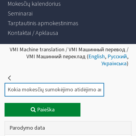
Mokesčių kalendorius
Seminarai
Tarptautinis apmokestinimas
Kontaktai / Apklausa
VMI Machine translation / VMI Машинный перевод /
VMI Машинний переклад (
English
,
Русский
,
Українська
)
Paieška
Parodymo data