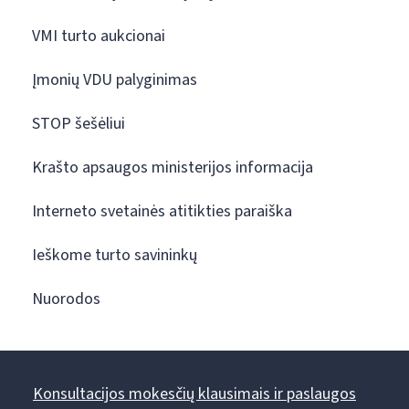
VMI turto aukcionai
Įmonių VDU palyginimas
STOP šešėliui
Krašto apsaugos ministerijos informacija
Interneto svetainės atitikties paraiška
Ieškome turto savininkų
Nuorodos
Konsultacijos mokesčių klausimais ir paslaugos