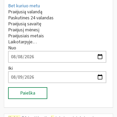
Bet kuriuo metu
Praėjusią valandą
Paskutines 24 valandas
Praėjusią savaitę
Praėjusį mėnesį
Praėjusiais metais
Laikotarpyje…
Nuo
Iki
Paieška