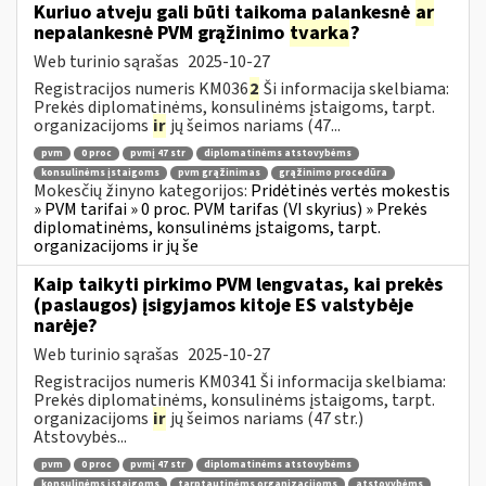
Kuriuo atveju gali būti taikoma palankesnė
ar
nepalankesnė PVM grąžinimo
tvarka
?
Web turinio sąrašas
2025-10-27
Registracijos numeris KM036
2
Ši informacija skelbiama:
Prekės diplomatinėms, konsulinėms įstaigoms, tarpt.
organizacijoms
ir
jų šeimos nariams (47...
pvm
0 proc
pvmį 47 str
diplomatinėms atstovybėms
konsulinėms įstaigoms
pvm grąžinimas
grąžinimo procedūra
Mokesčių žinyno kategorijos:
Pridėtinės vertės mokestis
» PVM tarifai » 0 proc. PVM tarifas (VI skyrius) » Prekės
diplomatinėms, konsulinėms įstaigoms, tarpt.
organizacijoms ir jų še
Kaip taikyti pirkimo PVM lengvatas, kai prekės
(paslaugos) įsigyjamos kitoje ES valstybėje
narėje?
Web turinio sąrašas
2025-10-27
Registracijos numeris KM0341 Ši informacija skelbiama:
Prekės diplomatinėms, konsulinėms įstaigoms, tarpt.
organizacijoms
ir
jų šeimos nariams (47 str.)
Atstovybės...
pvm
0 proc
pvmį 47 str
diplomatinėms atstovybėms
konsulinėms įstaigoms
tarptautinėms organizacijoms
atstovybėms