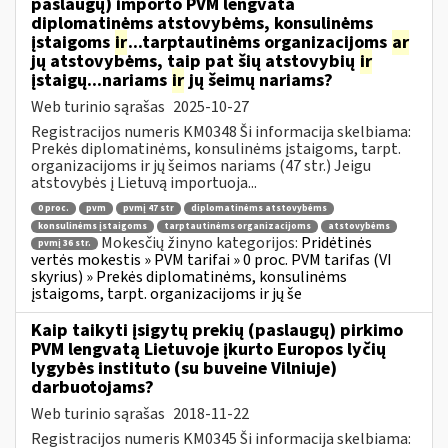
paslaugų) importo PVM lengvata
diplomatinėms atstovybėms, konsulinėms
įstaigoms
ir
...tarptautinėms organizacijoms
ar
jų atstovybėms, taip pat šių atstovybių
ir
įstaigų...nariams
ir
jų šeimų nariams?
Web turinio sąrašas
2025-10-27
Registracijos numeris KM0348 Ši informacija skelbiama:
Prekės diplomatinėms, konsulinėms įstaigoms, tarpt.
organizacijoms ir jų šeimos nariams (47 str.) Jeigu
atstovybės į Lietuvą importuoja...
0 proc.
pvm
pvmį 47 str
diplomatinėms atstovybėms
konsulinėms įstaigoms
tarptautinėms organizacijoms
atstovybėms
Mokesčių žinyno kategorijos:
Pridėtinės
pvmį 36 str.
vertės mokestis » PVM tarifai » 0 proc. PVM tarifas (VI
skyrius) » Prekės diplomatinėms, konsulinėms
įstaigoms, tarpt. organizacijoms ir jų še
Kaip taikyti įsigytų prekių (paslaugų) pirkimo
PVM lengvatą Lietuvoje įkurto Europos lyčių
lygybės instituto (su buveine Vilniuje)
darbuotojams?
Web turinio sąrašas
2018-11-22
Registracijos numeris KM0345 Ši informacija skelbiama: