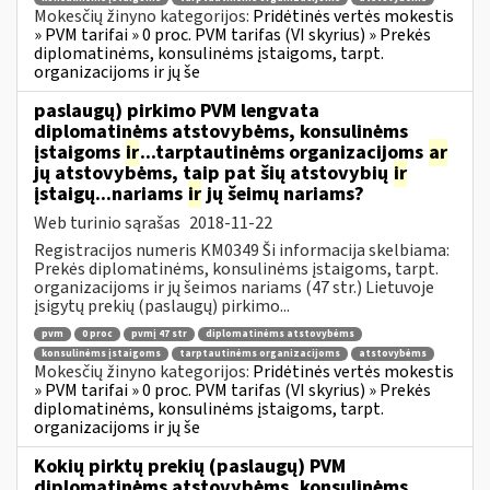
Mokesčių žinyno kategorijos:
Pridėtinės vertės mokestis
» PVM tarifai » 0 proc. PVM tarifas (VI skyrius) » Prekės
diplomatinėms, konsulinėms įstaigoms, tarpt.
organizacijoms ir jų še
paslaugų) pirkimo PVM lengvata
diplomatinėms atstovybėms, konsulinėms
įstaigoms
ir
...tarptautinėms organizacijoms
ar
jų atstovybėms, taip pat šių atstovybių
ir
įstaigų...nariams
ir
jų šeimų nariams?
Web turinio sąrašas
2018-11-22
Registracijos numeris KM0349 Ši informacija skelbiama:
Prekės diplomatinėms, konsulinėms įstaigoms, tarpt.
organizacijoms ir jų šeimos nariams (47 str.) Lietuvoje
įsigytų prekių (paslaugų) pirkimo...
pvm
0 proc
pvmį 47 str
diplomatinėms atstovybėms
konsulinėms įstaigoms
tarptautinėms organizacijoms
atstovybėms
Mokesčių žinyno kategorijos:
Pridėtinės vertės mokestis
» PVM tarifai » 0 proc. PVM tarifas (VI skyrius) » Prekės
diplomatinėms, konsulinėms įstaigoms, tarpt.
organizacijoms ir jų še
Kokių pirktų prekių (paslaugų) PVM
diplomatinėms atstovybėms, konsulinėms