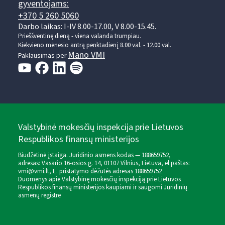
gyventojams:
+370 5 260 5060
Darbo laikas: I-IV 8.00-17.00, V 8.00-15.45.
Prieššventinę dieną - viena valanda trumpiau.
Kiekvieno mėnesio antrą penktadienį 8.00 val. - 12.00 val.
Mano VMI
Paklausimas per
Valstybinė mokesčių inspekcija prie Lietuvos
Respublikos finansų ministerijos
Biudžetinė įstaiga. Juridinio asmens kodas — 188659752,
adresas: Vasario 16-osios g. 14, 01107 Vilnius, Lietuva, el.paštas:
vmi@vmi.lt
, E. pristatymo dėžutės adresas 188659752
Duomenys apie Valstybinę mokesčių inspekciją prie Lietuvos
Respublikos finansų ministerijos kaupiami ir saugomi Juridinių
asmenų registre