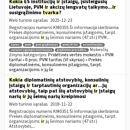
Kokia
ES institucijų
ir
įstaigų, įsisteigusių
Lietuvoje, PVM
ir
akcizų lengvatų taikymo...
ir
susigrąžinimo
tvarka
?
Web turinio sąrašas
2025-12-23
Registracijos numeris KM0355 Ši informacija skelbiama:
Prekės diplomatinėms, konsulinėms įstaigoms, tarpt.
organizacijoms
ir
jų šeimos nariams (47 str.) PVM...
0 proc.
pvm
pvm grąžinimas
pvmį 47 str.
es institucijos
Mokesčių
europos sąjungos institucijos
grąžinimo procedūra.
žinyno kategorijos:
Pridėtinės vertės mokestis » PVM
tarifai » 0 proc. PVM tarifas (VI skyrius) » Prekės
diplomatinėms, konsulinėms įstaigoms, tarpt.
organizacijoms ir jų še
Kokia
diplomatinių atstovybių, konsulinių
įstaigų
ir
tarptautinių organizacijų
ar
...jų
atstovybių, taip pat šių atstovybių
ir
įstaigų
narių
ir
jų šeimų narių kreipimosi
Web turinio sąrašas
2018-11-22
Registracijos numeris KM0351 Ši informacija skelbiama:
Prekės diplomatinėms, konsulinėms įstaigoms, tarpt.
organizacijoms
ir
jų šeimos nariams (47 str.)
Atstovybės,...