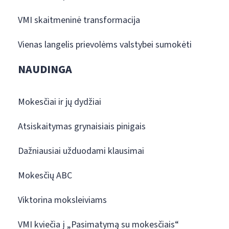
VMI skaitmeninė transformacija
Vienas langelis prievolėms valstybei sumokėti
NAUDINGA
Mokesčiai ir jų dydžiai
Atsiskaitymas grynaisiais pinigais
Dažniausiai užduodami klausimai
Mokesčių ABC
Viktorina moksleiviams
VMI kviečia į „Pasimatymą su mokesčiais“