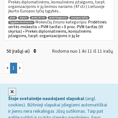
Prekės diplomatinėms, konsulinėms įstaigoms, tarpt.
organizacijoms ir jų šeimos nariams (47 str.) Lietuvoje
įkurto Europos lyčių lygybės...
pvm
0 proc
pvmį 47 str
pvm lengvata
europos lyčių
Mokesčių žinyno kategorijos:
Pridėtinės
lygybės institutas
vertės mokestis » PVM tarifai » 0 proc. PVM tarifas (VI
skyrius) » Prekės diplomatinėms, konsulinėms
įstaigoms, tarpt. organizacijoms ir jų še
50 Įrašų(-ai)
Rodoma nuo 1 iki 11 iš 11 irašų.
1
Uždaryti
Šioje svetainėje naudojami slapukai
(angl.
cookies). Būtinieji slapukai įdiegiami automatiškai
ir jiems nėra reikalingas Jūsų sutikimas. Taip pat
galite sutikti ir su kitų slapukų naudojimu. Savo