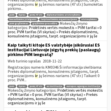
Prekės diplomatinėms, konsulinėms įstaigoms, tarpt.
organizacijoms
ir
jų šeimos nariams (47 str.) Sumokėtas
pirkimo...
pvm
0 proc
pvmį 47 str
diplomatinėms atstovybėms
konsulinėms įstaigoms
tarptautinėms organizacijoms
atstovybėms
Mokesčių žinyno
pvm grąžinimas
grąžinimo procedūra
kategorijos:
Pridėtinės vertės mokestis » PVM tarifai » 0
proc. PVM tarifas (VI skyrius) » Prekės diplomatinėms,
konsulinėms įstaigoms, tarpt. organizacijoms ir jų še
Kaip taikyti kitoje ES valstybėje įsikūrusiai ES
institucijai Lietuvoje įsigytų prekių (paslaugų)
pirkimo PVM lengvatą?
Web turinio sąrašas
2018-11-22
Registracijos numeris KM0346 Ši informacija skelbiama:
Prekės diplomatinėms, konsulinėms įstaigoms, tarpt.
organizacijoms
ir
jų šeimos nariams (47 str.) Taikant 0
proc. PVM...
pvm
0 proc
pvmį 47 str
es institucija
europos sąjungos institucija
Mokesčių žinyno kategorijos:
Pridėtinės vertės mokestis
» PVM tarifai » 0 proc. PVM tarifas (VI skyrius) » Prekės
diplomatinėms, konsulinėms įstaigoms, tarpt.
organizacijoms ir jų še