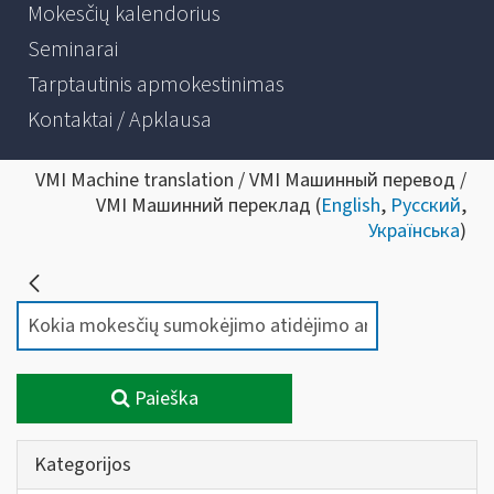
Mokesčių kalendorius
Seminarai
Tarptautinis apmokestinimas
Kontaktai / Apklausa
VMI Machine translation / VMI Машинный перевод /
VMI Машинний переклад (
English
,
Русский
,
Українська
)
Paieška
Kategorijos