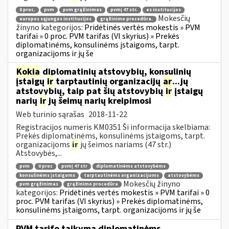
0 proc.
pvm
pvm grąžinimas
pvmį 47 str.
es institucijos
Mokesčių
europos sąjungos institucijos
grąžinimo procedūra.
žinyno kategorijos:
Pridėtinės vertės mokestis » PVM
tarifai » 0 proc. PVM tarifas (VI skyrius) » Prekės
diplomatinėms, konsulinėms įstaigoms, tarpt.
organizacijoms ir jų še
Kokia
diplomatinių atstovybių, konsulinių
įstaigų
ir
tarptautinių organizacijų
ar
...jų
atstovybių, taip pat šių atstovybių
ir
įstaigų
narių
ir
jų šeimų narių kreipimosi
Web turinio sąrašas
2018-11-22
Registracijos numeris KM0351 Ši informacija skelbiama:
Prekės diplomatinėms, konsulinėms įstaigoms, tarpt.
organizacijoms
ir
jų šeimos nariams (47 str.)
Atstovybės,...
pvm
0 proc
pvmį 47 str
diplomatinėms atstovybėms
konsulinėms įstaigoms
tarptautinėms organizacijoms
atstovybėms
Mokesčių žinyno
pvm grąžinimas
grąžinimo procedūra
kategorijos:
Pridėtinės vertės mokestis » PVM tarifai » 0
proc. PVM tarifas (VI skyrius) » Prekės diplomatinėms,
konsulinėms įstaigoms, tarpt. organizacijoms ir jų še
PVM tarifo taikymą diplomatinėms