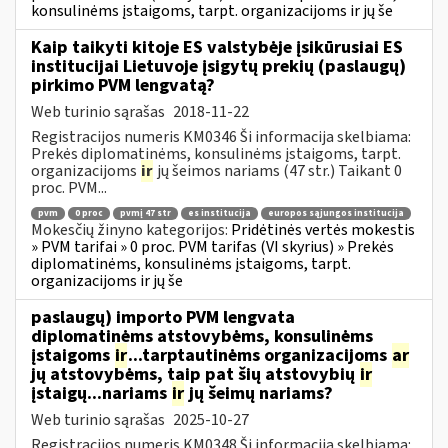
konsulinėms įstaigoms, tarpt. organizacijoms ir jų še
Kaip taikyti kitoje ES valstybėje įsikūrusiai ES
institucijai Lietuvoje įsigytų prekių (paslaugų)
pirkimo PVM lengvatą?
Web turinio sąrašas
2018-11-22
Registracijos numeris KM0346 Ši informacija skelbiama:
Prekės diplomatinėms, konsulinėms įstaigoms, tarpt.
organizacijoms
ir
jų šeimos nariams (47 str.) Taikant 0
proc. PVM...
pvm
0 proc
pvmį 47 str
es institucija
europos sąjungos institucija
Mokesčių žinyno kategorijos:
Pridėtinės vertės mokestis
» PVM tarifai » 0 proc. PVM tarifas (VI skyrius) » Prekės
diplomatinėms, konsulinėms įstaigoms, tarpt.
organizacijoms ir jų še
paslaugų) importo PVM lengvata
diplomatinėms atstovybėms, konsulinėms
įstaigoms
ir
...tarptautinėms organizacijoms
ar
jų atstovybėms, taip pat šių atstovybių
ir
įstaigų...nariams
ir
jų šeimų nariams?
Web turinio sąrašas
2025-10-27
Registracijos numeris KM0348 Ši informacija skelbiama: