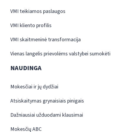
VMI teikiamos paslaugos
VMI kliento profilis
VMI skaitmeninė transformacija
Vienas langelis prievolėms valstybei sumokėti
NAUDINGA
Mokesčiai ir jų dydžiai
Atsiskaitymas grynaisiais pinigais
Dažniausiai užduodami klausimai
Mokesčių ABC