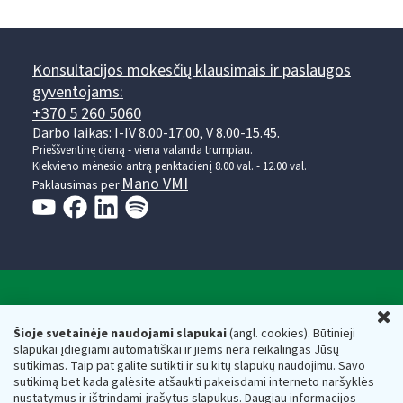
Konsultacijos mokesčių klausimais ir paslaugos
gyventojams:
+370 5 260 5060
Darbo laikas: I-IV 8.00-17.00, V 8.00-15.45.
Prieššventinę dieną - viena valanda trumpiau.
Kiekvieno mėnesio antrą penktadienį 8.00 val. - 12.00 val.
Mano VMI
Paklausimas per
Valstybinė mokesčių inspekcija prie Lietuvos
U
Respublikos finansų ministerijos
Šioje svetainėje naudojami slapukai
(angl. cookies). Būtinieji
slapukai įdiegiami automatiškai ir jiems nėra reikalingas Jūsų
Biudžetinė įstaiga. Juridinio asmens kodas — 188659752,
sutikimas. Taip pat galite sutikti ir su kitų slapukų naudojimu. Savo
adresas: Vasario 16-osios g. 14, 01107 Vilnius, Lietuva, el.paštas:
sutikimą bet kada galėsite atšaukti pakeisdami interneto naršyklės
vmi@vmi.lt
, E. pristatymo dėžutės adresas 188659752
nustatymus ir ištrindami įrašytus slapukus. Daugiau informacijos