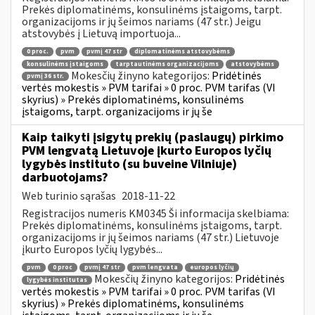
Prekės diplomatinėms, konsulinėms įstaigoms, tarpt.
organizacijoms ir jų šeimos nariams (47 str.) Jeigu
atstovybės į Lietuvą importuoja...
0 proc.
pvm
pvmį 47 str
diplomatinėms atstovybėms
konsulinėms įstaigoms
tarptautinėms organizacijoms
atstovybėms
Mokesčių žinyno kategorijos:
Pridėtinės
pvmį 36 str.
vertės mokestis » PVM tarifai » 0 proc. PVM tarifas (VI
skyrius) » Prekės diplomatinėms, konsulinėms
įstaigoms, tarpt. organizacijoms ir jų še
Kaip taikyti įsigytų prekių (paslaugų) pirkimo
PVM lengvatą Lietuvoje įkurto Europos lyčių
lygybės instituto (su buveine Vilniuje)
darbuotojams?
Web turinio sąrašas
2018-11-22
Registracijos numeris KM0345 Ši informacija skelbiama:
Prekės diplomatinėms, konsulinėms įstaigoms, tarpt.
organizacijoms ir jų šeimos nariams (47 str.) Lietuvoje
įkurto Europos lyčių lygybės...
pvm
0 proc
pvmį 47 str
pvm lengvata
europos lyčių
Mokesčių žinyno kategorijos:
Pridėtinės
lygybės institutas
vertės mokestis » PVM tarifai » 0 proc. PVM tarifas (VI
skyrius) » Prekės diplomatinėms, konsulinėms