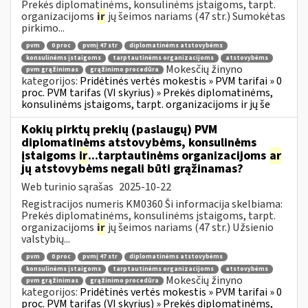
Prekės diplomatinėms, konsulinėms įstaigoms, tarpt.
organizacijoms
ir
jų šeimos nariams (47 str.) Sumokėtas
pirkimo...
pvm
0 proc
pvmį 47 str
diplomatinėms atstovybėms
konsulinėms įstaigoms
tarptautinėms organizacijoms
atstovybėms
Mokesčių žinyno
pvm grąžinimas
grąžinimo procedūra
kategorijos:
Pridėtinės vertės mokestis » PVM tarifai » 0
proc. PVM tarifas (VI skyrius) » Prekės diplomatinėms,
konsulinėms įstaigoms, tarpt. organizacijoms ir jų še
Kokių pirktų prekių (paslaugų) PVM
diplomatinėms atstovybėms, konsulinėms
įstaigoms
ir
...tarptautinėms organizacijoms
ar
jų atstovybėms negali būti grąžinamas?
Web turinio sąrašas
2025-10-22
Registracijos numeris KM0360 Ši informacija skelbiama:
Prekės diplomatinėms, konsulinėms įstaigoms, tarpt.
organizacijoms
ir
jų šeimos nariams (47 str.) Užsienio
valstybių...
pvm
0 proc
pvmį 47 str
diplomatinėms atstovybėms
konsulinėms įstaigoms
tarptautinėms organizacijoms
atstovybėms
Mokesčių žinyno
pvm grąžinimas
grąžinimo procedūra
kategorijos:
Pridėtinės vertės mokestis » PVM tarifai » 0
proc. PVM tarifas (VI skyrius) » Prekės diplomatinėms,