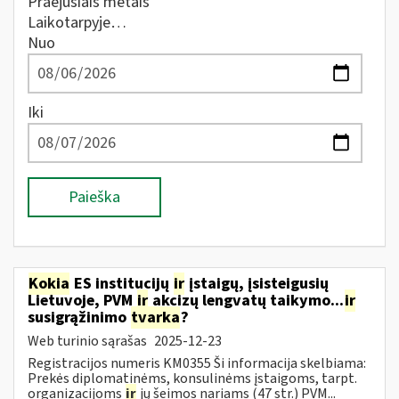
Praėjusiais metais
Laikotarpyje…
Nuo
Iki
Paieška
Kokia
ES institucijų
ir
įstaigų, įsisteigusių
Lietuvoje, PVM
ir
akcizų lengvatų taikymo...
ir
susigrąžinimo
tvarka
?
Web turinio sąrašas
2025-12-23
Registracijos numeris KM0355 Ši informacija skelbiama:
Prekės diplomatinėms, konsulinėms įstaigoms, tarpt.
organizacijoms
ir
jų šeimos nariams (47 str.) PVM...