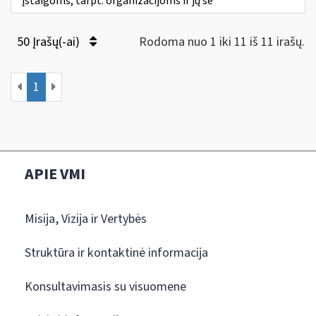
įstaigoms, tarpt. organizacijoms ir jų še
50 Įrašų(-ai)
Rodoma nuo 1 iki 11 iš 11 irašų.
1
APIE VMI
Misija, Vizija ir Vertybės
Struktūra ir kontaktinė informacija
Konsultavimasis su visuomene