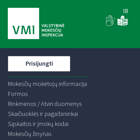
Prisijungti
Mokesčių mokėtojų informacija
Formos
Rinkmenos / Atviri duomenys
Skaičiuoklės ir pagalbininkai
Sąskaitos ir įmokų kodai
Mokesčių žinynas