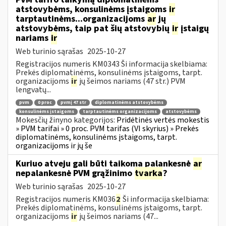
atstovybėms, konsulinėms įstaigoms
ir
tarptautinėms...organizacijoms
ar
jų
atstovybėms, taip pat šių atstovybių
ir
įstaigų
nariams
ir
Web turinio sąrašas
2025-10-27
Registracijos numeris KM0343 Ši informacija skelbiama:
Prekės diplomatinėms, konsulinėms įstaigoms, tarpt.
organizacijoms
ir
jų šeimos nariams (47 str.) PVM
lengvatų...
pvm
0 proc
pvmį 47 str
diplomatinėms atstovybėms
konsulinėms įstaigoms
tarptautinėms organizacijoms
atstovybėms
Mokesčių žinyno kategorijos:
Pridėtinės vertės mokestis
» PVM tarifai » 0 proc. PVM tarifas (VI skyrius) » Prekės
diplomatinėms, konsulinėms įstaigoms, tarpt.
organizacijoms ir jų še
Kuriuo atveju gali būti taikoma palankesnė
ar
nepalankesnė PVM grąžinimo
tvarka
?
Web turinio sąrašas
2025-10-27
Registracijos numeris KM036
2
Ši informacija skelbiama:
Prekės diplomatinėms, konsulinėms įstaigoms, tarpt.
organizacijoms
ir
jų šeimos nariams (47...