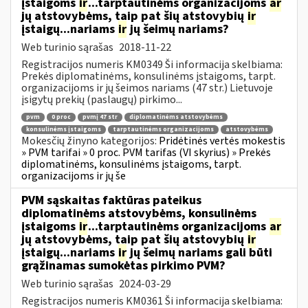
įstaigoms
ir
...tarptautinėms organizacijoms
ar
jų atstovybėms, taip pat šių atstovybių
ir
įstaigų...nariams
ir
jų šeimų nariams?
Web turinio sąrašas
2018-11-22
Registracijos numeris KM0349 Ši informacija skelbiama:
Prekės diplomatinėms, konsulinėms įstaigoms, tarpt.
organizacijoms ir jų šeimos nariams (47 str.) Lietuvoje
įsigytų prekių (paslaugų) pirkimo...
pvm
0 proc
pvmį 47 str
diplomatinėms atstovybėms
konsulinėms įstaigoms
tarptautinėms organizacijoms
atstovybėms
Mokesčių žinyno kategorijos:
Pridėtinės vertės mokestis
» PVM tarifai » 0 proc. PVM tarifas (VI skyrius) » Prekės
diplomatinėms, konsulinėms įstaigoms, tarpt.
organizacijoms ir jų še
PVM sąskaitas faktūras pateikus
diplomatinėms atstovybėms, konsulinėms
įstaigoms
ir
...tarptautinėms organizacijoms
ar
jų atstovybėms, taip pat šių atstovybių
ir
įstaigų...nariams
ir
jų šeimų nariams gali būti
grąžinamas sumokėtas pirkimo PVM?
Web turinio sąrašas
2024-03-29
Registracijos numeris KM0361 Ši informacija skelbiama: