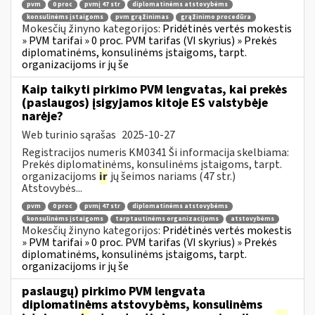
pvm
0 proc
pvmį 47 str
diplomatinėms atstovybėms
konsulinėms įstaigoms
pvm grąžinimas
grąžinimo procedūra
Mokesčių žinyno kategorijos:
Pridėtinės vertės mokestis
» PVM tarifai » 0 proc. PVM tarifas (VI skyrius) » Prekės
diplomatinėms, konsulinėms įstaigoms, tarpt.
organizacijoms ir jų še
Kaip taikyti pirkimo PVM lengvatas, kai prekės
(paslaugos) įsigyjamos kitoje ES valstybėje
narėje?
Web turinio sąrašas
2025-10-27
Registracijos numeris KM0341 Ši informacija skelbiama:
Prekės diplomatinėms, konsulinėms įstaigoms, tarpt.
organizacijoms
ir
jų šeimos nariams (47 str.)
Atstovybės...
pvm
0 proc
pvmį 47 str
diplomatinėms atstovybėms
konsulinėms įstaigoms
tarptautinėms organizacijoms
atstovybėms
Mokesčių žinyno kategorijos:
Pridėtinės vertės mokestis
» PVM tarifai » 0 proc. PVM tarifas (VI skyrius) » Prekės
diplomatinėms, konsulinėms įstaigoms, tarpt.
organizacijoms ir jų še
paslaugų) pirkimo PVM lengvata
diplomatinėms atstovybėms, konsulinėms