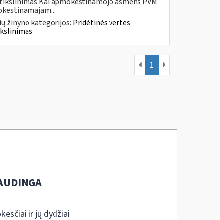
os tikslinimas Kai apmokestinamojo asmens PVM
kestinamajam...
ų žinyno kategorijos:
Pridėtinės vertės
ikslinimas
1
AUDINGA
kesčiai ir jų dydžiai