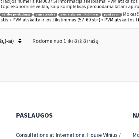
tracijos numeris KM0637 Ši informacija skelbiama: PVM atskait
tojo ekonominė veikla, kaip kompleksas perduodama kitam apmo
Mokesči
veiklos perdavimas
pvm atskaita
pvm atskaitos tikslinimas
pvmį 68 str
tis » PVM atskaita ir jos tikslinimas (57-69 str.) » PVM atskaitos t
šų(-ai)
Rodoma nuo 1 iki 8 iš 8 irašų.
PASLAUGOS
N
Consultations at International House Vilnius /
Mo