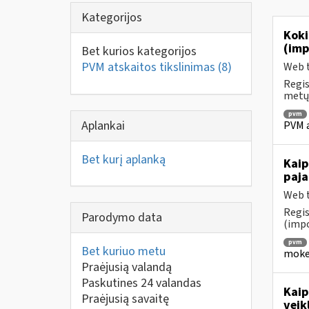
Kategorijos
Koki
(imp
Bet kurios kategorijos
PVM atskaitos tikslinimas
(8)
Web t
Regis
metų 
pvm
Aplankai
PVM a
Bet kurį aplanką
Kaip
paja
Web t
Regis
Parodymo data
(impo
pvm
Bet kuriuo metu
mokes
Praėjusią valandą
Paskutines 24 valandas
Kaip
Praėjusią savaitę
veik