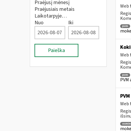
Praėjusį mėnesį
Web t
Praėjusiais metais
Regis
Laikotarpyje…
Komen
Nuo
Iki
pvm
mokes
Koki
Paieška
Web t
Regis
Komen
pvm
PVM a
PVM 
Web t
Regis
išsin
esmin
mokes