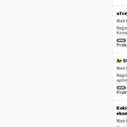
atve
Web t
Regis
Komen
pvm
Pridė
Ar
ti
Web t
Regis
apmok
pvm
Pridė
Koki
ekon
Web t