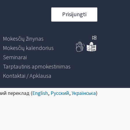
Prisijungti
Mokesčių žinynas
Mokesčių kalendorius
Seminarai
Tarptautinis apmokestinimas
Kontaktai / Apklausa
ний переклад (
English
,
Русский
,
Українська
)