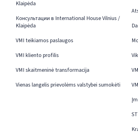
Klaipėda
At
Консультации в International House Vilnius /
Klaipėda
Da
VMI teikiamos paslaugos
Mo
VMI kliento profilis
Vi
VMI skaitmeninė transformacija
VM
Vienas langelis prievolėms valstybei sumokėti
VM
Įm
ST
Kr