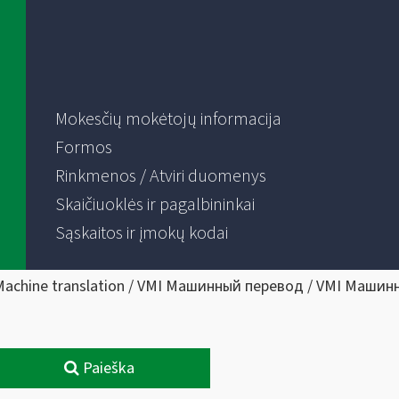
Mokesčių mokėtojų informacija
Formos
Rinkmenos / Atviri duomenys
Skaičiuoklės ir pagalbininkai
Sąskaitos ir įmokų kodai
Machine translation / VMI Машинный перевод / VMI Машин
Paieška