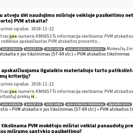
u atveju dėl naudojimo mišrioje veikloje pasikeitimo ne
orto) PVM atskaita?
urinio sąrašas
2018-11-22
traci
jos
numeris KM0653 Ši informacija skelbiama: PVM atskaitos 
rodiklius apskaičiuotas PVM atskaitos procento...
Mokesčių žin
pvm atskaita
pvmį 67 str
mišri veikla
pvm atskaitos tikslinimas
tskaita ir jos tikslinimas (57-69 str.) » PVM atskaitos tikslinimas
 apskaičiuojama ilgalaikio materialiojo turto patikslin
mų kriterijų?
urinio sąrašas
2018-11-22
traci
jos
numeris KM0657 Ši informacija skelbiama: PVM atskaitos ti
rtuotų) prekių
ir
...
pvm atskaita
pvmį 67 str
mišri veikla
pvm atskaitos tikslinimas
ilgalaikio turto
tis » PVM atskaita ir jos tikslinimas (57-69 str.) » PVM atskaitos t
 tikslinama PVM mokėtojo mišriai veiklai panaudotų pre
los mišrumo santykio pasikeitimo?