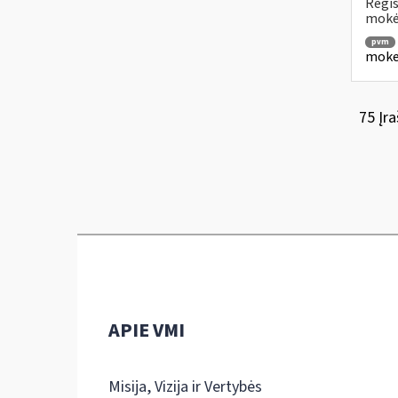
Regis
mokė
pvm
mokes
75 Įra
APIE VMI
Misija, Vizija ir Vertybės