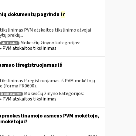
tinių dokumentų pagrindu
ir
tikslinimas PVM atskaitos tikslinimo atvejai
tų prekių...
Mokesčių žinyno kategorijos:
dėl klaidos
 » PVM atskaitos tikslinimas
smuo išregistruojamas iš
 tikslinimas Išregistruojamas iš PVM mokėtojų
 (forma FR0600)...
Mokesčių žinyno kategorijos:
 išregistravimo
 » PVM atskaitos tikslinimas
ai apmokestinamojo asmens PVM mokėtojo,
 mokėtojui?