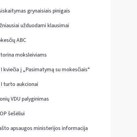
siskaitymas grynaisiais pinigais
žniausiai užduodami klausimai
kesčių ABC
ktorina moksleiviams
I kviečia į „Pasimatymą su mokesčiais“
I turto aukcionai
onių VDU palyginimas
OP šešėliui
ašto apsaugos ministerijos informacija