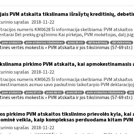
jais PVM atskaita tikslinama išrašytų kreditinių, debe
urinio sąrašas
2018-11-22
tracijos numeris KM0628 Ši informacija skelbiama: PVM atskaitos 
tarai Dėl prekių grąžinimo Kai pirkėjas, PVM mokėtojas, dalį įsigy
pvm atskaita
pvm atskaitos tikslinimas
pvmį 65 str
dėl kreditinių
dėl debetinių
tinės vertės mokestis » PVM atskaita ir jos tikslinimas (57-69 str.)
kslinama pirkimo PVM atskaita, kai apmokestinamasis a
urinio sąrašas
2018-11-22
tracijos numeris KM0625 Ši informacija skelbiama: PVM atskaitos
estinamasis asmuo savo paskutinio laikotarpio PVM deklaracijoje
pvm atskaita
pvmį 67 str
pvmį 66 str
pvmį 69 str
pvm atskaitos tikslinimas
dėl
tinės vertės mokestis » PVM atskaita ir jos tikslinimas (57-69 str.)
os pirkimo PVM atskaitos tikslinimo prievolės kyla, k
ominė veikla, kaip kompleksas perduodama kitam PVM
urinio sąrašas
2018-11-22