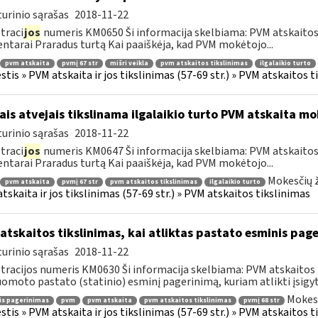
urinio sąrašas
2018-11-22
traci
jos
numeris KM0650 Ši informacija skelbiama: PVM atskaitos 
tarai Praradus turtą Kai paaiškėja, kad PVM mokėtojo...
pvm atskaita
pvmį 67 str
mišri veikla
pvm atskaitos tikslinimas
ilgalaikio turto
tis » PVM atskaita ir jos tikslinimas (57-69 str.) » PVM atskaitos t
ais atvejais tikslinama ilgalaikio turto PVM atskaita mo
urinio sąrašas
2018-11-22
traci
jos
numeris KM0647 Ši informacija skelbiama: PVM atskaitos 
tarai Praradus turtą Kai paaiškėja, kad PVM mokėtojo...
Mokesčių ž
pvm atskaita
pvmį 67 str
pvm atskaitos tikslinimas
ilgalaikio turto
tskaita ir jos tikslinimas (57-69 str.) » PVM atskaitos tikslinimas
atskaitos tikslinimas, kai atliktas pastato esminis page
urinio sąrašas
2018-11-22
tracijos numeris KM0630 Ši informacija skelbiama: PVM atskaitos 
uomoto pastato (statinio) esminį pagerinimą, kuriam atlikti įsigytų
Mokesč
is pagerinimas
pvm
pvm atskaita
pvm atskaitos tikslinimas
pvmį 68 str
tis » PVM atskaita ir jos tikslinimas (57-69 str.) » PVM atskaitos t