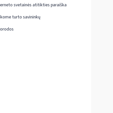
terneto svetainės atitikties paraiška
škome turto savininkų
orodos