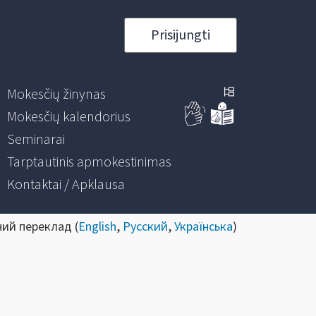
Prisijungti
Mokesčių žinynas
Mokesčių kalendorius
Seminarai
Tarptautinis apmokestinimas
Kontaktai / Apklausa
ний переклад (
English
,
Русский
,
Українська
)