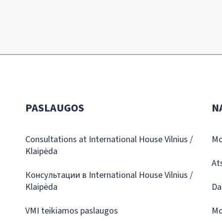
PASLAUGOS
N
Consultations at International House Vilnius /
Mo
Klaipėda
At
Консультации в International House Vilnius /
Klaipėda
Da
VMI teikiamos paslaugos
Mo