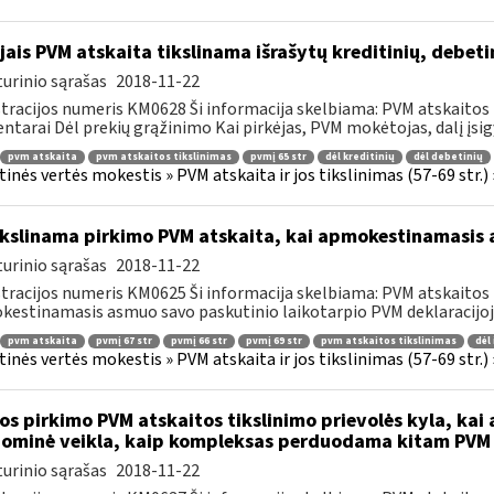
jais PVM atskaita tikslinama išrašytų kreditinių, debe
urinio sąrašas
2018-11-22
tracijos numeris KM0628 Ši informacija skelbiama: PVM atskaitos 
tarai Dėl prekių grąžinimo Kai pirkėjas, PVM mokėtojas, dalį įsigy
pvm atskaita
pvm atskaitos tikslinimas
pvmį 65 str
dėl kreditinių
dėl debetinių
tinės vertės mokestis » PVM atskaita ir jos tikslinimas (57-69 str.)
kslinama pirkimo PVM atskaita, kai apmokestinamasis a
urinio sąrašas
2018-11-22
tracijos numeris KM0625 Ši informacija skelbiama: PVM atskaitos
estinamasis asmuo savo paskutinio laikotarpio PVM deklaracijoje
pvm atskaita
pvmį 67 str
pvmį 66 str
pvmį 69 str
pvm atskaitos tikslinimas
dėl
tinės vertės mokestis » PVM atskaita ir jos tikslinimas (57-69 str.)
os pirkimo PVM atskaitos tikslinimo prievolės kyla, k
ominė veikla, kaip kompleksas perduodama kitam PVM
urinio sąrašas
2018-11-22