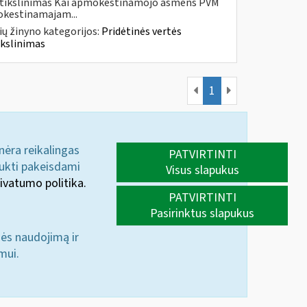
os tikslinimas Kai apmokestinamojo asmens PVM
kestinamajam...
ų žinyno kategorijos:
Pridėtinės vertės
ikslinimas
1
 nėra reikalingas
PATVIRTINTI
aukti pakeisdami
Visus slapukus
ivatumo politika.
PATVIRTINTI
Pasirinktus slapukus
nės naudojimą ir
mui.