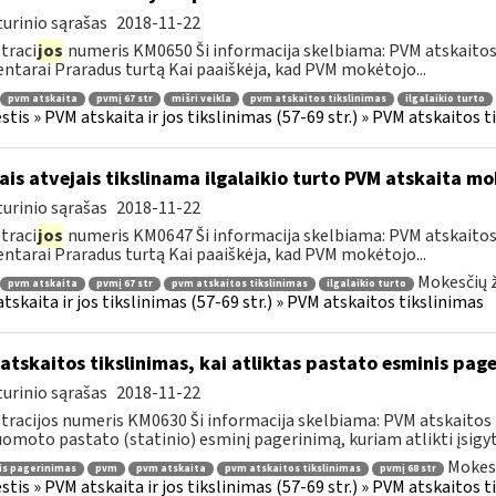
urinio sąrašas
2018-11-22
traci
jos
numeris KM0650 Ši informacija skelbiama: PVM atskaitos 
tarai Praradus turtą Kai paaiškėja, kad PVM mokėtojo...
pvm atskaita
pvmį 67 str
mišri veikla
pvm atskaitos tikslinimas
ilgalaikio turto
tis » PVM atskaita ir jos tikslinimas (57-69 str.) » PVM atskaitos t
ais atvejais tikslinama ilgalaikio turto PVM atskaita mo
urinio sąrašas
2018-11-22
traci
jos
numeris KM0647 Ši informacija skelbiama: PVM atskaitos 
tarai Praradus turtą Kai paaiškėja, kad PVM mokėtojo...
Mokesčių ž
pvm atskaita
pvmį 67 str
pvm atskaitos tikslinimas
ilgalaikio turto
tskaita ir jos tikslinimas (57-69 str.) » PVM atskaitos tikslinimas
atskaitos tikslinimas, kai atliktas pastato esminis page
urinio sąrašas
2018-11-22
tracijos numeris KM0630 Ši informacija skelbiama: PVM atskaitos 
uomoto pastato (statinio) esminį pagerinimą, kuriam atlikti įsigytų
Mokesč
is pagerinimas
pvm
pvm atskaita
pvm atskaitos tikslinimas
pvmį 68 str
tis » PVM atskaita ir jos tikslinimas (57-69 str.) » PVM atskaitos t