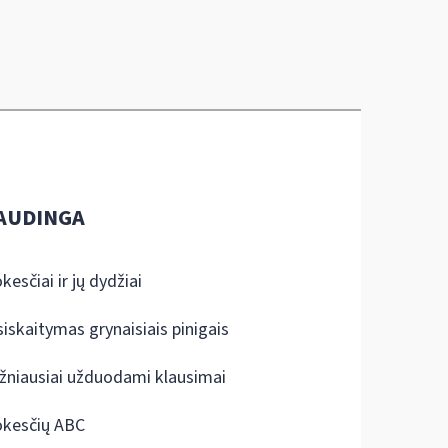
AUDINGA
kesčiai ir jų dydžiai
siskaitymas grynaisiais pinigais
žniausiai užduodami klausimai
kesčių ABC