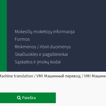
Mokesčių mokėtojų informacija
Formos
Rinkmenos / Atviri duomenys
Skaičiuoklės ir pagalbininkai
Sąskaitos ir įmokų kodai
Machine translation / VMI Машинный перевод / VMI Машин
Paieška