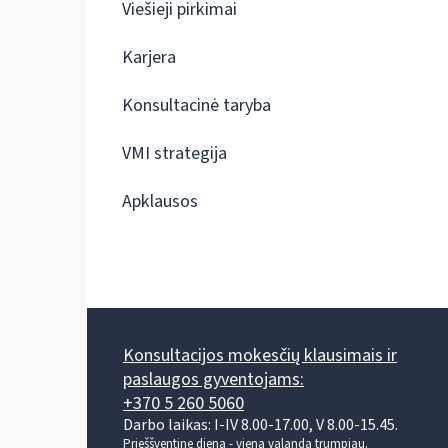
Viešieji pirkimai
Karjera
Konsultacinė taryba
VMI strategija
Apklausos
Konsultacijos mokesčių klausimais ir
paslaugos gyventojams:
+370 5 260 5060
Darbo laikas: I-IV 8.00-17.00, V 8.00-15.45.
Prieššventinę dieną - viena valanda trumpiau.