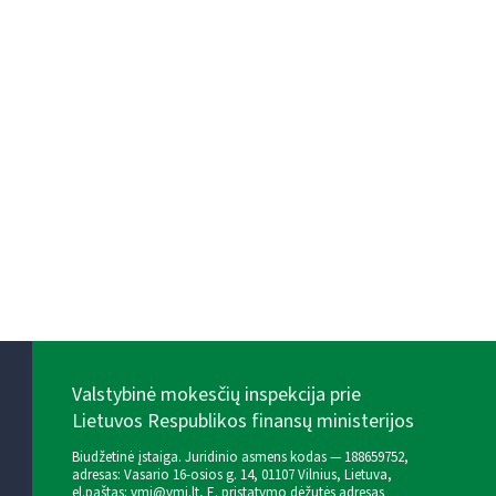
Valstybinė mokesčių inspekcija prie
Lietuvos Respublikos finansų ministerijos
Biudžetinė įstaiga. Juridinio asmens kodas — 188659752,
adresas: Vasario 16-osios g. 14, 01107 Vilnius, Lietuva,
el.paštas:
vmi@vmi.lt
, E. pristatymo dėžutės adresas