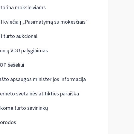
ktorina moksleiviams
I kviečia į „Pasimatymą su mokesčiais“
I turto aukcionai
onių VDU palyginimas
OP šešėliui
ašto apsaugos ministerijos informacija
terneto svetainės atitikties paraiška
škome turto savininkų
orodos