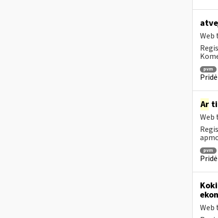
atve
Web t
Regis
Komen
pvm
Pridė
Ar
ti
Web t
Regis
apmok
pvm
Pridė
Koki
ekon
Web t