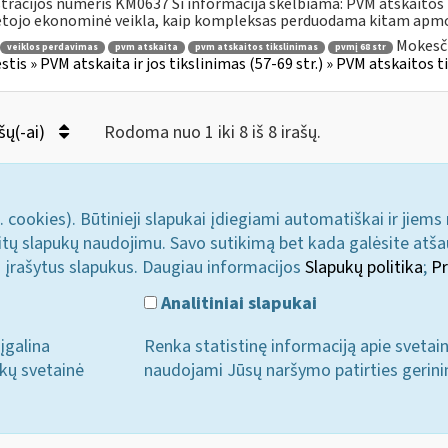
tracijos numeris KM0637 Ši informacija skelbiama: PVM atskait
tojo ekonominė veikla, kaip kompleksas perduodama kitam apmo
Mokesči
veiklos perdavimas
pvm atskaita
pvm atskaitos tikslinimas
pvmį 68 str
tis » PVM atskaita ir jos tikslinimas (57-69 str.) » PVM atskaitos t
šų(-ai)
Rodoma nuo 1 iki 8 iš 8 irašų.
. cookies). Būtinieji slapukai įdiegiami automatiškai ir jiems
u kitų slapukų naudojimu. Savo sutikimą bet kada galėsite atš
i įrašytus slapukus. Daugiau informacijos
Slapukų politika
;
Pr
Analitiniai slapukai
įgalina
Renka statistinę informaciją apie svetai
ukų svetainė
naudojami Jūsų naršymo patirties gerini