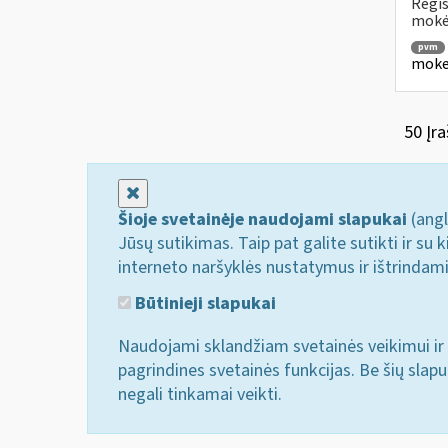
Regis
mokė
pvm
mokes
50 Įra
Uždaryti
Šioje svetainėje naudojami slapukai
(angl
Jūsų sutikimas. Taip pat galite sutikti ir s
interneto naršyklės nustatymus ir ištrindam
Būtinieji slapukai
Naudojami sklandžiam svetainės veikimui ir 
pagrindines svetainės funkcijas. Be šių slap
negali tinkamai veikti.