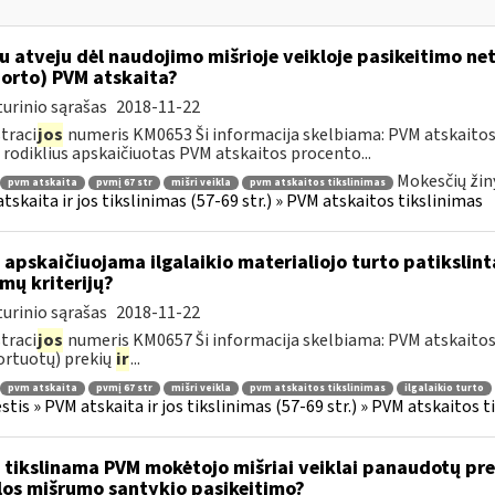
u atveju dėl naudojimo mišrioje veikloje pasikeitimo ne
orto) PVM atskaita?
urinio sąrašas
2018-11-22
traci
jos
numeris KM0653 Ši informacija skelbiama: PVM atskaitos 
rodiklius apskaičiuotas PVM atskaitos procento...
Mokesčių žin
pvm atskaita
pvmį 67 str
mišri veikla
pvm atskaitos tikslinimas
tskaita ir jos tikslinimas (57-69 str.) » PVM atskaitos tikslinimas
 apskaičiuojama ilgalaikio materialiojo turto patikslin
mų kriterijų?
urinio sąrašas
2018-11-22
traci
jos
numeris KM0657 Ši informacija skelbiama: PVM atskaitos ti
rtuotų) prekių
ir
...
pvm atskaita
pvmį 67 str
mišri veikla
pvm atskaitos tikslinimas
ilgalaikio turto
tis » PVM atskaita ir jos tikslinimas (57-69 str.) » PVM atskaitos t
 tikslinama PVM mokėtojo mišriai veiklai panaudotų pre
los mišrumo santykio pasikeitimo?