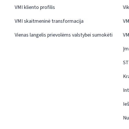
VMI kliento profilis
Vi
VMI skaitmeninė transformacija
VM
Vienas langelis prievolėms valstybei sumokėti
VM
Įm
ST
Kr
In
Ie
Nu