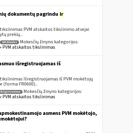
tinių dokumentų pagrindu
ir
tikslinimas PVM atskaitos tikslinimo atvejai
tų prekių...
Mokesčių žinyno kategorijos:
dėl klaidos
 » PVM atskaitos tikslinimas
smuo išregistruojamas iš
 tikslinimas Išregistruojamas iš PVM mokėtojų
 (forma FR0600)...
Mokesčių žinyno kategorijos:
 išregistravimo
 » PVM atskaitos tikslinimas
ai apmokestinamojo asmens PVM mokėtojo,
 mokėtojui?