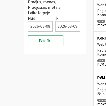
Praėjusį mėnesį
Web t
Praėjusiais metais
Regis
Laikotarpyje…
Komen
Nuo
Iki
pvm
mokes
Koki
Paieška
Web t
Regis
Komen
pvm
PVM a
PVM 
Web t
Regis
išsin
esmin
mokes