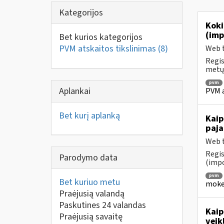
Kategorijos
Koki
(imp
Bet kurios kategorijos
PVM atskaitos tikslinimas
(8)
Web t
Regis
metų 
pvm
Aplankai
PVM a
Bet kurį aplanką
Kaip
paja
Web t
Regis
Parodymo data
(impo
pvm
Bet kuriuo metu
mokes
Praėjusią valandą
Paskutines 24 valandas
Kaip
Praėjusią savaitę
veik