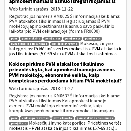
apmokestinamasis asmuo išregistruojamas iš
Web turinio sąrašas
2018-11-22
Registracijos numeris KM0625 Ši informacija skelbiama:
PVM atskaitos tikslinimas Išregistruojamas iš PVM
mokėtojų apmokestinamasis asmuo savo paskutinio
laikotarpio PVM deklaracijoje (forma FR0600)...
pvm
pvm atskaita
pvmį 67 str
pvmį 66 str
pvmį 69 str
Mokesčių žinyno
pvm atskaitos tikslinimas
dėl išregistravimo
kategorijos:
Pridėtinės vertės mokestis » PVM atskaita ir
jos tikslinimas (57-69 str.) » PVM atskaitos tikslinimas
Kokios pirkimo PVM atskaitos tikslinimo
prievolės kyla, kai apmokestinamojo asmens
PVM mokėtojo, ekonominė veikla, kaip
kompleksas perduodama kitam PVM mokėtojui?
Web turinio sąrašas
2018-11-22
Registracijos numeris KM0637 Ši informacija skelbiama:
PVM atskaitos tikslinimas Kai apmokestinamojo
asmens PVM mokėtojo ekonominė veikla, kaip
kompleksas perduodama kitam apmokestinamajam...
pvm
veiklos perdavimas
pvm atskaita
pvm atskaitos tikslinimas
Mokesčių žinyno kategorijos:
Pridėtinės vertės
pvmį 68 str
mokestis » PVM atskaita ir jos tikslinimas (57-69 str.) »