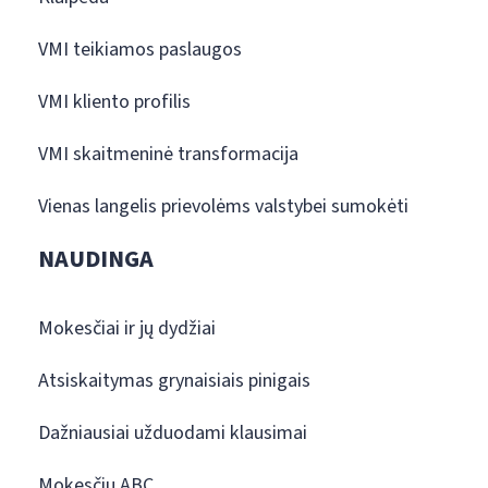
VMI teikiamos paslaugos
VMI kliento profilis
VMI skaitmeninė transformacija
Vienas langelis prievolėms valstybei sumokėti
NAUDINGA
Mokesčiai ir jų dydžiai
Atsiskaitymas grynaisiais pinigais
Dažniausiai užduodami klausimai
Mokesčių ABC