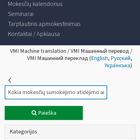
Mokesčių kalendorius
Seminarai
Tarptautinis apmokestinimas
Kontaktai / Apklausa
VMI Machine translation / VMI Машинный перевод /
VMI Машинний переклад (
English
,
Русский
,
Українська
)
Paieška
Kategorijos