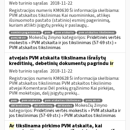
Web turinio sąrašas
2018-11-22
Registracijos numeris KM0630 Ši informacija skelbiama:
PVM atskaitos tikslinimas Kai nuomininkas, atlikęs
išsinuomoto pastato (statinio) esminį pagerinimą,
kuriam atlikti įsigytų prekių ir paslaugų...
esminis pagerinimas
pvm
pvm atskaita
pvm atskaitos tikslinimas
Mokesčių žinyno kategorijos:
Pridėtinės vertės
pvmį 68 str
mokestis » PVM atskaita ir jos tikslinimas (57-69 str.) »
PVM atskaitos tikslinimas
atvejais PVM atskaita tikslinama išrašytų
kreditinių, debetinių dokumentų pagrindu
ir
Web turinio sąrašas
2018-11-22
Registracijos numeris KM0628 Ši informacija skelbiama:
PVM atskaitos tikslinimas PVM atskaitos tikslinimo
atvejai Komentarai Dėl prekių grąžinimo Kai pirkėjas,
PVM mokėtojas, dalį įsigytų prekių...
pvm
pvm atskaita
pvm atskaitos tikslinimas
pvmį 65 str
Mokesčių žinyno
dėl kreditinių
dėl debetinių
dėl klaidos
kategorijos:
Pridėtinės vertės mokestis » PVM atskaita ir
jos tikslinimas (57-69 str.) » PVM atskaitos tikslinimas
Ar
tikslinama pirkimo PVM atskaita, kai