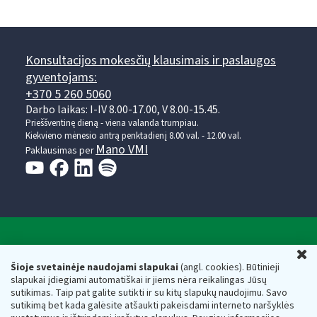
Konsultacijos mokesčių klausimais ir paslaugos
gyventojams:
+370 5 260 5060
Darbo laikas: I-IV 8.00-17.00, V 8.00-15.45.
Prieššventinę dieną - viena valanda trumpiau.
Kiekvieno mėnesio antrą penktadienį 8.00 val. - 12.00 val.
Mano VMI
Paklausimas per
Valstybinė mokesčių inspekcija prie Lietuvos
U
Respublikos finansų ministerijos
Šioje svetainėje naudojami slapukai
(angl. cookies). Būtinieji
slapukai įdiegiami automatiškai ir jiems nėra reikalingas Jūsų
Biudžetinė įstaiga. Juridinio asmens kodas — 188659752,
sutikimas. Taip pat galite sutikti ir su kitų slapukų naudojimu. Savo
adresas: Vasario 16-osios g. 14, 01107 Vilnius, Lietuva, el.paštas:
sutikimą bet kada galėsite atšaukti pakeisdami interneto naršyklės
vmi@vmi.lt
, E. pristatymo dėžutės adresas 188659752