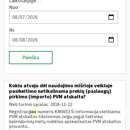
Laikotarpyje…
Nuo
Iki
Paieška
Kokiu atveju dėl naudojimo mišrioje veikloje
pasikeitimo netikslinama prekių (paslaugų)
pirkimo (importo) PVM atskaita?
Web turinio sąrašas
2018-11-22
Registraci
jos
numeris KM0653 Ši informacija skelbiama:
PVM atskaitos tikslinimas Jeigu pagal faktinius
kalendorinių metų rodiklius apskaičiuotas PVM atskaitos
procento...