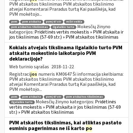
PVM atskaitos tikslinimas PVM atskaitos tikslinimo
atvejai Komentarai Praradus turtą Kai paaiškėja, kad
PVM mokėtojo...
pvm
pvm atskaita
pvmį 67 str
mišri veikla
Mokesčių žinyno
pvm atskaitos tikslinimas
ilgalaikio turto
kategorijos:
Pridėtinės vertės mokestis » PVM atskaita ir
jos tikslinimas (57-69 str.) » PVM atskaitos tikslinimas
Kokiais atvejais tikslinama ilgalaikio turto PVM
atskaita mokestinio laikotarpio PVM
deklaracijoje?
Web turinio sąrašas
2018-11-22
Registraci
jos
numeris KM0647 Ši informacija skelbiama:
PVM atskaitos tikslinimas PVM atskaitos tikslinimo
atvejai Komentarai Praradus turtą Kai paaiškėja, kad
PVM mokėtojo...
pvm
pvm atskaita
pvmį 67 str
pvm atskaitos tikslinimas
Mokesčių žinyno kategorijos:
Pridėtinės
ilgalaikio turto
vertės mokestis » PVM atskaita ir jos tikslinimas (57-69
str.) » PVM atskaitos tikslinimas
PVM atskaitos tikslinimas, kai atliktas pastato
esminis pagerinimas ne iš karto
po