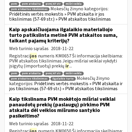
pvm
pvm atskaita
pvmį 67 str
mišri veikla
Mokesčių žinyno kategorijos:
pvm atskaitos tikslinimas
Pridėtinės vertės mokestis » PVM atskaita ir jos
tikslinimas (57-69 str.) » PVM atskaitos tikslinimas
Kaip apskaičiuojama ilgalaikio materialiojo
turto patikslinta metinė PVM atskaitos suma,
taikant pajamų kriterijų?
Web turinio sąrašas
2018-11-22
Registraci
jos
numeris KM0657 Ši informacija skelbiama:
PVM atskaitos tikslinimas Jeigu mišriai veiklai vykdyti
įsigytų (importuotų) prekių
ir
...
pvm
pvm atskaita
pvmį 67 str
mišri veikla
Mokesčių žinyno
pvm atskaitos tikslinimas
ilgalaikio turto
kategorijos:
Pridėtinės vertės mokestis » PVM atskaita ir
jos tikslinimas (57-69 str.) » PVM atskaitos tikslinimas
Kaip tikslinama PVM mokėtojo mišriai veiklai
panaudotų prekių (paslaugų) pirkimo PVM
atskaita dėl veiklos mišrumo santykio
pasikeitimo?
Web turinio sąrašas
2018-11-22
Registraci
jos
numeris KM0650 Ši informacija skelbiama: