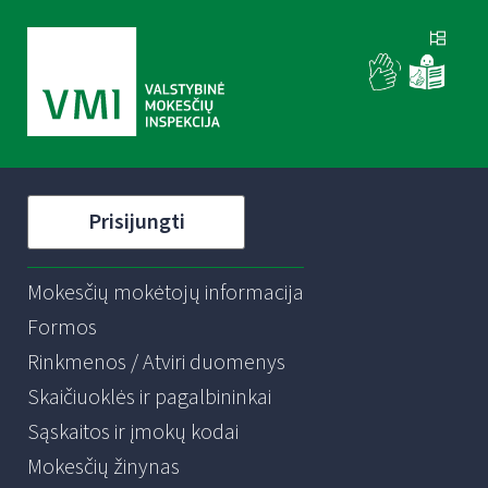
Prisijungti
Mokesčių mokėtojų informacija
Formos
Rinkmenos / Atviri duomenys
Skaičiuoklės ir pagalbininkai
Sąskaitos ir įmokų kodai
Mokesčių žinynas