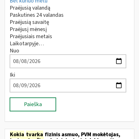
Bet kuriuo metu
Praėjusią valandą
Paskutines 24 valandas
Praėjusią savaitę
Praėjusį mėnesį
Praėjusiais metais
Laikotarpyje…
Nuo
Iki
Paieška
Kokia
tvarka
fizinis asmuo, PVM mokėtojas,