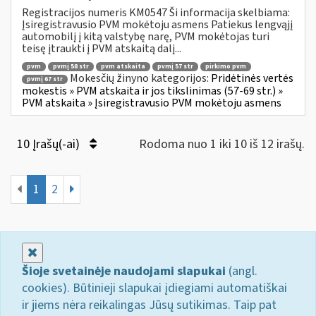
Registracijos numeris KM0547 Ši informacija skelbiama:
Įsiregistravusio PVM mokėtoju asmens Patiekus lengvąjį
automobilį į kitą valstybę narę, PVM mokėtojas turi
teisę įtraukti į PVM atskaitą dalį...
pvm
pvmį 58 str
pvm atskaita
pvmį 57 str
pirkimo pvm
Mokesčių žinyno kategorijos:
Pridėtinės vertės
pvmį 67 str
mokestis » PVM atskaita ir jos tikslinimas (57-69 str.) »
PVM atskaita » Įsiregistravusio PVM mokėtoju asmens
10 Įrašų(-ai)
Rodoma nuo 1 iki 10 iš 12 irašų.
1
2
Uždaryti
Šioje svetainėje naudojami slapukai
(angl.
cookies). Būtinieji slapukai įdiegiami automatiškai
ir jiems nėra reikalingas Jūsų sutikimas. Taip pat