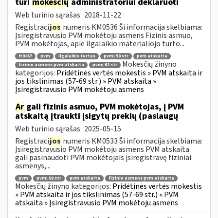
turi
mokesčių
administratoriui deklaruoti
Web turinio sąrašas
2018-11-22
Registraci
jos
numeris KM0536 Ši informacija skelbiama:
Įsiregistravusio PVM mokėtoju asmens Fizinis asmuo,
PVM mokėtojas, apie ilgalaikio materialiojo turto...
fr0457
pvm
ilgalaikis turtas
pvmį 58 str
pvm atskaita
Mokesčių žinyno
fizinio asmens pvm atskaita
pvmį 61 str
kategorijos:
Pridėtinės vertės mokestis » PVM atskaita ir
jos tikslinimas (57-69 str.) » PVM atskaita »
Įsiregistravusio PVM mokėtoju asmens
Ar
gali fizinis asmuo, PVM mokėtojas, į PVM
atskaitą įtraukti įsigytų prekių (paslaugų
Web turinio sąrašas
2025-05-15
Registraci
jos
numeris KM0533 Ši informacija skelbiama:
Įsiregistravusio PVM mokėtoju asmens PVM atskaita
gali pasinaudoti PVM mokėtojais įsiregistravę fiziniai
asmenys,...
pvm
pvmį 58 str
pvm atskaita
fizinio asmens pvm atskaita
Mokesčių žinyno kategorijos:
Pridėtinės vertės mokestis
» PVM atskaita ir jos tikslinimas (57-69 str.) » PVM
atskaita » Įsiregistravusio PVM mokėtoju asmens