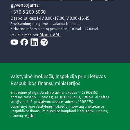
gyventojams:
+370 5 260 5060
Darbo laikas: I-IV 8.00-17.00, V 8.00-15.45.
Prieššventinę dieną - viena valanda trumpiau.
Kiekvieno mėnesio antrą penktadienį 8.00 val. - 12.00 val.
Mano VMI
Paklausimas per
Valstybinė mokesčių inspekcija prie Lietuvos
Respublikos finansų ministerijos
Biudžetinė įstaiga. Juridinio asmens kodas — 188659752,
adresas: Vasario 16-osios g. 14, 01107 Vilnius, Lietuva, el.paštas:
vmi@vmi.lt
, E. pristatymo dėžutės adresas 188659752
Duomenys apie Valstybinę mokesčių inspekciją prie Lietuvos
Respublikos finansų ministerijos kaupiami ir saugomi Juridinių
asmenų registre