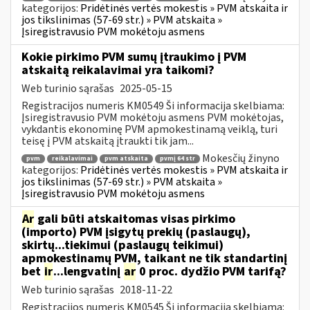
kategorijos:
Pridėtinės vertės mokestis » PVM atskaita ir
jos tikslinimas (57-69 str.) » PVM atskaita »
Įsiregistravusio PVM mokėtoju asmens
Kokie pirkimo PVM sumų įtraukimo į PVM
atskaitą reikalavimai yra taikomi?
Web turinio sąrašas
2025-05-15
Registracijos numeris KM0549 Ši informacija skelbiama:
Įsiregistravusio PVM mokėtoju asmens PVM mokėtojas,
vykdantis ekonominę PVM apmokestinamą veiklą, turi
teisę į PVM atskaitą įtraukti tik jam...
Mokesčių žinyno
pvm
reikalavimai
pvm atskaita
pvmį 64 str
kategorijos:
Pridėtinės vertės mokestis » PVM atskaita ir
jos tikslinimas (57-69 str.) » PVM atskaita »
Įsiregistravusio PVM mokėtoju asmens
Ar
gali būti atskaitomas visas pirkimo
(importo) PVM įsigytų prekių (paslaugų),
skirtų...tiekimui (paslaugų teikimui)
apmokestinamų PVM, taikant ne tik standartinį
bet
ir
...lengvatinį
ar
0 proc. dydžio PVM tarifą?
Web turinio sąrašas
2018-11-22
Registracijos numeris KM0545 Ši informacija skelbiama: