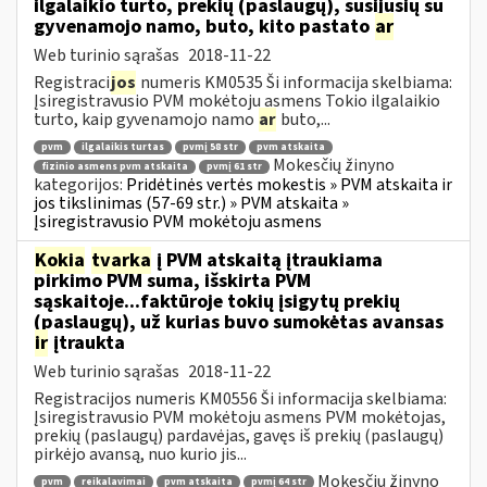
ilgalaikio turto, prekių (paslaugų), susijusių su
gyvenamojo namo, buto, kito pastato
ar
Web turinio sąrašas
2018-11-22
Registraci
jos
numeris KM0535 Ši informacija skelbiama:
Įsiregistravusio PVM mokėtoju asmens Tokio ilgalaikio
turto, kaip gyvenamojo namo
ar
buto,...
pvm
ilgalaikis turtas
pvmį 58 str
pvm atskaita
Mokesčių žinyno
fizinio asmens pvm atskaita
pvmį 61 str
kategorijos:
Pridėtinės vertės mokestis » PVM atskaita ir
jos tikslinimas (57-69 str.) » PVM atskaita »
Įsiregistravusio PVM mokėtoju asmens
Kokia
tvarka
į PVM atskaitą įtraukiama
pirkimo PVM suma, išskirta PVM
sąskaitoje...faktūroje tokių įsigytų prekių
(paslaugų), už kurias buvo sumokėtas avansas
ir
įtraukta
Web turinio sąrašas
2018-11-22
Registracijos numeris KM0556 Ši informacija skelbiama:
Įsiregistravusio PVM mokėtoju asmens PVM mokėtojas,
prekių (paslaugų) pardavėjas, gavęs iš prekių (paslaugų)
pirkėjo avansą, nuo kurio jis...
Mokesčių žinyno
pvm
reikalavimai
pvm atskaita
pvmį 64 str