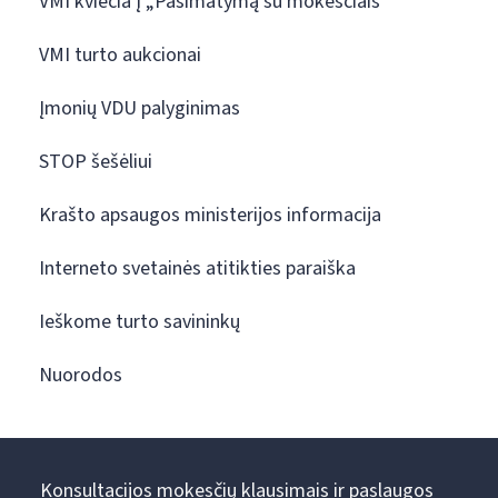
VMI kviečia į „Pasimatymą su mokesčiais“
VMI turto aukcionai
Įmonių VDU palyginimas
STOP šešėliui
Krašto apsaugos ministerijos informacija
Interneto svetainės atitikties paraiška
Ieškome turto savininkų
Nuorodos
Konsultacijos mokesčių klausimais ir paslaugos