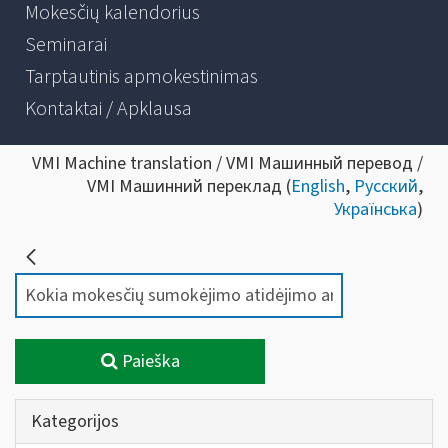
Mokesčių kalendorius
Seminarai
Tarptautinis apmokestinimas
Kontaktai / Apklausa
VMI Machine translation / VMI Машинный перевод /
VMI Машинний переклад (
English
,
Русский
,
Українська
)
Paieška
Kategorijos