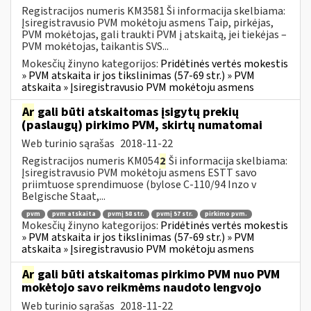
Registracijos numeris KM3581 Ši informacija skelbiama:
Įsiregistravusio PVM mokėtoju asmens Taip, pirkėjas,
PVM mokėtojas, gali traukti PVM į atskaitą, jei tiekėjas –
PVM mokėtojas, taikantis SVS...
Mokesčių žinyno kategorijos:
Pridėtinės vertės mokestis
» PVM atskaita ir jos tikslinimas (57-69 str.) » PVM
atskaita » Įsiregistravusio PVM mokėtoju asmens
Ar
gali būti atskaitomas įsigytų prekių
(paslaugų) pirkimo PVM, skirtų numatomai
Web turinio sąrašas
2018-11-22
Registracijos numeris KM054
2
Ši informacija skelbiama:
Įsiregistravusio PVM mokėtoju asmens ESTT savo
priimtuose sprendimuose (bylose C-110/94 Inzo v
Belgische Staat,...
pvm
pvm atskaita
pvmį 58 str.
pvmį 57 str.
pirkimo pvm.
Mokesčių žinyno kategorijos:
Pridėtinės vertės mokestis
» PVM atskaita ir jos tikslinimas (57-69 str.) » PVM
atskaita » Įsiregistravusio PVM mokėtoju asmens
Ar
gali būti atskaitomas pirkimo PVM nuo PVM
mokėtojo savo reikmėms naudoto lengvojo
Web turinio sąrašas
2018-11-22