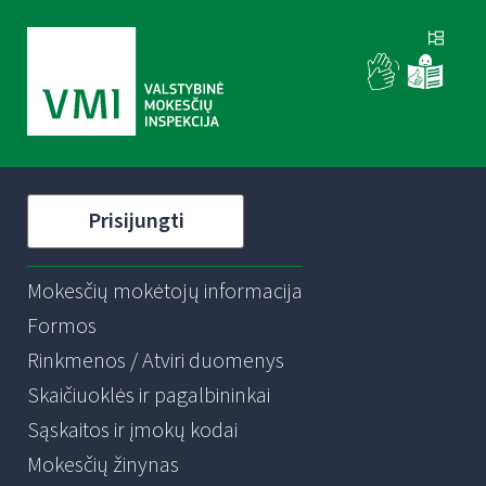
Prisijungti
Mokesčių mokėtojų informacija
Formos
Rinkmenos / Atviri duomenys
Skaičiuoklės ir pagalbininkai
Sąskaitos ir įmokų kodai
Mokesčių žinynas