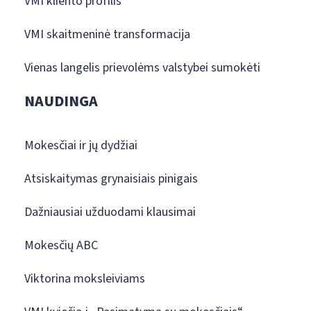
VMI kliento profilis
VMI skaitmeninė transformacija
Vienas langelis prievolėms valstybei sumokėti
NAUDINGA
Mokesčiai ir jų dydžiai
Atsiskaitymas grynaisiais pinigais
Dažniausiai užduodami klausimai
Mokesčių ABC
Viktorina moksleiviams