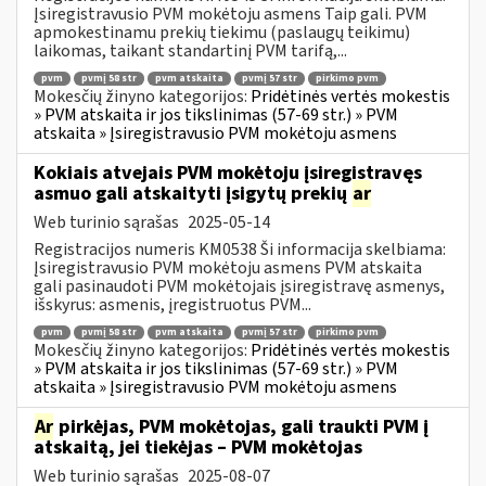
Įsiregistravusio PVM mokėtoju asmens Taip gali. PVM
apmokestinamu prekių tiekimu (paslaugų teikimu)
laikomas, taikant standartinį PVM tarifą,...
pvm
pvmį 58 str
pvm atskaita
pvmį 57 str
pirkimo pvm
Mokesčių žinyno kategorijos:
Pridėtinės vertės mokestis
» PVM atskaita ir jos tikslinimas (57-69 str.) » PVM
atskaita » Įsiregistravusio PVM mokėtoju asmens
Kokiais atvejais PVM mokėtoju įsiregistravęs
asmuo gali atskaityti įsigytų prekių
ar
Web turinio sąrašas
2025-05-14
Registracijos numeris KM0538 Ši informacija skelbiama:
Įsiregistravusio PVM mokėtoju asmens PVM atskaita
gali pasinaudoti PVM mokėtojais įsiregistravę asmenys,
išskyrus: asmenis, įregistruotus PVM...
pvm
pvmį 58 str
pvm atskaita
pvmį 57 str
pirkimo pvm
Mokesčių žinyno kategorijos:
Pridėtinės vertės mokestis
» PVM atskaita ir jos tikslinimas (57-69 str.) » PVM
atskaita » Įsiregistravusio PVM mokėtoju asmens
Ar
pirkėjas, PVM mokėtojas, gali traukti PVM į
atskaitą, jei tiekėjas – PVM mokėtojas
Web turinio sąrašas
2025-08-07