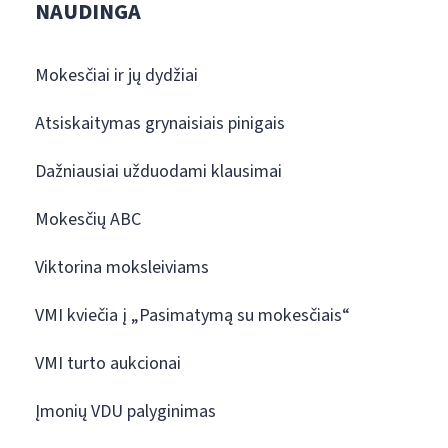
NAUDINGA
Mokesčiai ir jų dydžiai
Atsiskaitymas grynaisiais pinigais
Dažniausiai užduodami klausimai
Mokesčių ABC
Viktorina moksleiviams
VMI kviečia į „Pasimatymą su mokesčiais“
VMI turto aukcionai
Įmonių VDU palyginimas