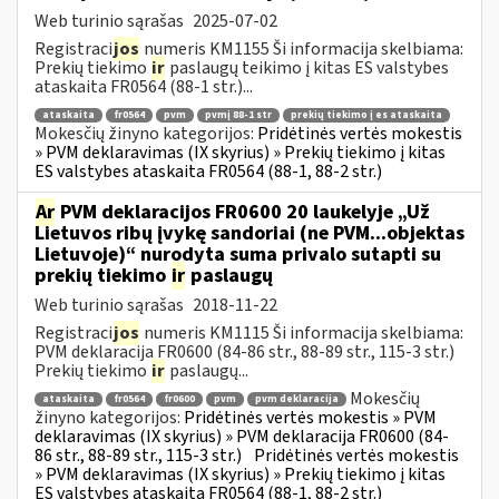
Web turinio sąrašas
2025-07-02
Registraci
jos
numeris KM1155 Ši informacija skelbiama:
Prekių tiekimo
ir
paslaugų teikimo į kitas ES valstybes
ataskaita FR0564 (88-1 str.)...
ataskaita
fr0564
pvm
pvmį 88-1 str
prekių tiekimo į es ataskaita
Mokesčių žinyno kategorijos:
Pridėtinės vertės mokestis
» PVM deklaravimas (IX skyrius) » Prekių tiekimo į kitas
ES valstybes ataskaita FR0564 (88-1, 88-2 str.)
Ar
PVM deklaracijos FR0600 20 laukelyje „Už
Lietuvos ribų įvykę sandoriai (ne PVM...objektas
Lietuvoje)“ nurodyta suma privalo sutapti su
prekių tiekimo
ir
paslaugų
Web turinio sąrašas
2018-11-22
Registraci
jos
numeris KM1115 Ši informacija skelbiama:
PVM deklaracija FR0600 (84-86 str., 88-89 str., 115-3 str.)
Prekių tiekimo
ir
paslaugų...
Mokesčių
ataskaita
fr0564
fr0600
pvm
pvm deklaracija
žinyno kategorijos:
Pridėtinės vertės mokestis » PVM
deklaravimas (IX skyrius) » PVM deklaracija FR0600 (84-
86 str., 88-89 str., 115-3 str.)
Pridėtinės vertės mokestis
» PVM deklaravimas (IX skyrius) » Prekių tiekimo į kitas
ES valstybes ataskaita FR0564 (88-1, 88-2 str.)