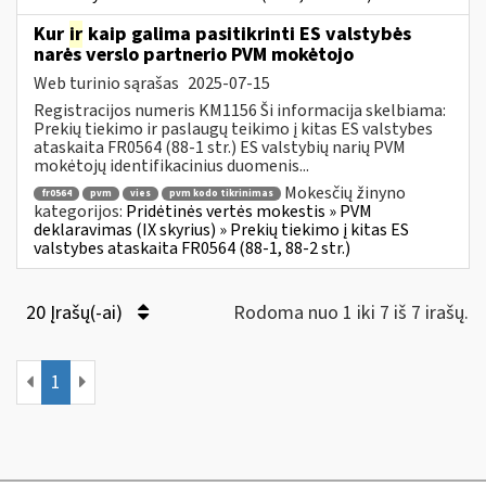
Kur
ir
kaip galima pasitikrinti ES valstybės
narės verslo partnerio PVM mokėtojo
Web turinio sąrašas
2025-07-15
Registracijos numeris KM1156 Ši informacija skelbiama:
Prekių tiekimo ir paslaugų teikimo į kitas ES valstybes
ataskaita FR0564 (88-1 str.) ES valstybių narių PVM
mokėtojų identifikacinius duomenis...
Mokesčių žinyno
fr0564
pvm
vies
pvm kodo tikrinimas
kategorijos:
Pridėtinės vertės mokestis » PVM
deklaravimas (IX skyrius) » Prekių tiekimo į kitas ES
valstybes ataskaita FR0564 (88-1, 88-2 str.)
20 Įrašų(-ai)
Rodoma nuo 1 iki 7 iš 7 irašų.
1