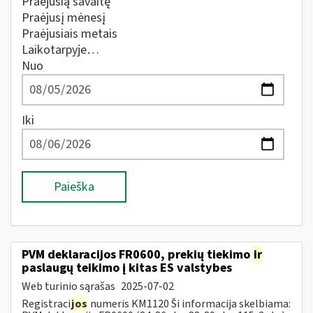
Praėjusią savaitę
Praėjusį mėnesį
Praėjusiais metais
Laikotarpyje…
Nuo
Iki
Paieška
PVM deklaracijos FR0600, prekių tiekimo
ir
paslaugų teikimo į kitas ES valstybes
Web turinio sąrašas
2025-07-02
Registraci
jos
numeris KM1120 Ši informacija skelbiama: