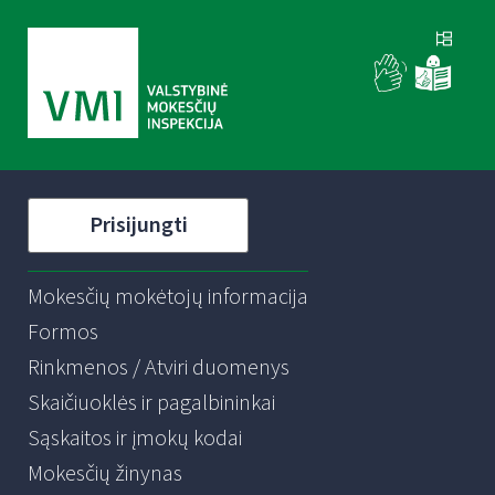
Prisijungti
Mokesčių mokėtojų informacija
Formos
Rinkmenos / Atviri duomenys
Skaičiuoklės ir pagalbininkai
Sąskaitos ir įmokų kodai
Mokesčių žinynas