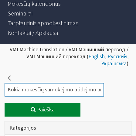
Mokesčių kalendorius
Seminarai
Tarptautinis apmokestinimas
Kontaktai / Apklausa
VMI Machine translation / VMI Машинный перевод /
VMI Машинний переклад (
English
,
Русский
,
Українська
)
Paieška
Kategorijos