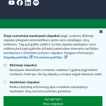
Valstybinė mokesčių inspekcija prie Lietuvos
U
Respublikos finansų ministerijos
Šioje svetainėje naudojami slapukai
(angl. cookies). Būtinieji
slapukai įdiegiami automatiškai ir jiems nėra reikalingas Jūsų
Biudžetinė įstaiga. Juridinio asmens kodas — 188659752,
sutikimas. Taip pat galite sutikti ir su kitų slapukų naudojimu. Savo
adresas: Vasario 16-osios g. 14, 01107 Vilnius, Lietuva, el.paštas:
sutikimą bet kada galėsite atšaukti pakeisdami interneto naršyklės
vmi@vmi.lt
, E. pristatymo dėžutės adresas 188659752
nustatymus ir ištrindami įrašytus slapukus. Daugiau informacijos
Duomenys apie Valstybinę mokesčių inspekciją prie Lietuvos
Slapukų politika
;
Privatumo politika.
Respublikos finansų ministerijos kaupiami ir saugomi Juridinių
asmenų registre
Būtinieji slapukai
Naudojami sklandžiam svetainės veikimui ir įgalina pagrindines
svetainės funkcijas. Be šių slapukų svetainė negali tinkamai veikti.
Analitiniai slapukai
Renka statistinę informaciją apie svetainės naudojimą ir
naudojami Jūsų naršymo patirties gerinimui.
PATVIRTINTI
Visus slapukus