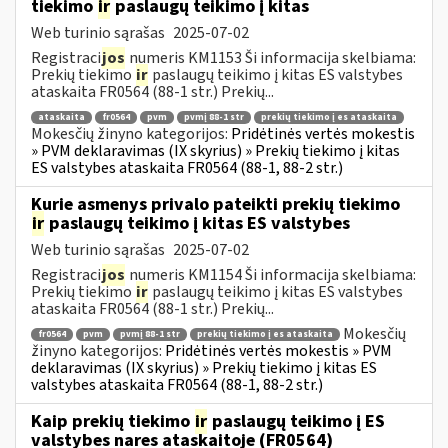
tiekimo
ir
paslaugų teikimo į kitas
Web turinio sąrašas
2025-07-02
Registraci
jos
numeris KM1153 Ši informacija skelbiama:
Prekių tiekimo
ir
paslaugų teikimo į kitas ES valstybes
ataskaita FR0564 (88-1 str.) Prekių...
ataskaita
fr0564
pvm
pvmį 88-1 str
prekių tiekimo į es ataskaita
Mokesčių žinyno kategorijos:
Pridėtinės vertės mokestis
» PVM deklaravimas (IX skyrius) » Prekių tiekimo į kitas
ES valstybes ataskaita FR0564 (88-1, 88-2 str.)
Kurie asmenys privalo pateikti prekių tiekimo
ir
paslaugų teikimo į kitas ES valstybes
Web turinio sąrašas
2025-07-02
Registraci
jos
numeris KM1154 Ši informacija skelbiama:
Prekių tiekimo
ir
paslaugų teikimo į kitas ES valstybes
ataskaita FR0564 (88-1 str.) Prekių...
Mokesčių
fr0564
pvm
pvmį 88-1 str
prekių tiekimo į es ataskaita
žinyno kategorijos:
Pridėtinės vertės mokestis » PVM
deklaravimas (IX skyrius) » Prekių tiekimo į kitas ES
valstybes ataskaita FR0564 (88-1, 88-2 str.)
Kaip prekių tiekimo
ir
paslaugų teikimo į ES
valstybes nares ataskaitoje (FR0564)