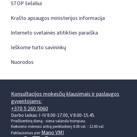
STOP šešėliui
Krašto apsaugos ministerijos informacija
Interneto svetainės atitikties paraiška
Ieškome turto savininkų
Nuorodos
Konsultacijos mokesčių klausimais ir paslaugos
gyventojams:
+370 5 260 5060
Darbo laikas: I-IV 8.00-17.00, V 8.00-15.45.
Prieššventinę dieną - viena valanda trumpiau.
Kiekvieno mėnesio antrą penktadienį 8.00 val. - 12.00 val.
Mano VMI
Paklausimas per