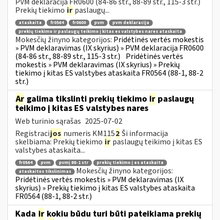
PVM deklaracija FR0600 (84-86 str., 88-89 str., 115-3 str.)
Prekių tiekimo
ir
paslaugų...
ataskaita
fr0564
fr0600
pvm
pvm deklaracija
prekių tiekimo ir paslaugų teikimo į kitas es valstybes nares ataskaita
Mokesčių žinyno kategorijos:
Pridėtinės vertės mokestis
» PVM deklaravimas (IX skyrius) » PVM deklaracija FR0600
(84-86 str., 88-89 str., 115-3 str.)
Pridėtinės vertės
mokestis » PVM deklaravimas (IX skyrius) » Prekių
tiekimo į kitas ES valstybes ataskaita FR0564 (88-1, 88-2
str.)
Ar
galima tikslinti prekių tiekimo
ir
paslaugų
teikimo į kitas ES valstybes nares
Web turinio sąrašas
2025-07-02
Registraci
jos
numeris KM115
2
Ši informacija
skelbiama: Prekių tiekimo
ir
paslaugų teikimo į kitas ES
valstybes ataskaita...
fr0564
pvm
pvmį 88-1 str
prekių tiekimo į es ataskaita
Mokesčių žinyno kategorijos:
ataskaitos tikslinimas
Pridėtinės vertės mokestis » PVM deklaravimas (IX
skyrius) » Prekių tiekimo į kitas ES valstybes ataskaita
FR0564 (88-1, 88-2 str.)
Kada
ir
kokiu būdu turi būti pateikiama prekių