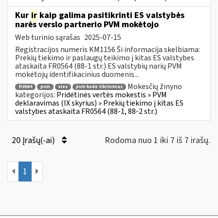
Kur
ir
kaip galima pasitikrinti ES valstybės
narės verslo partnerio PVM mokėtojo
Web turinio sąrašas
2025-07-15
Registracijos numeris KM1156 Ši informacija skelbiama:
Prekių tiekimo ir paslaugų teikimo į kitas ES valstybes
ataskaita FR0564 (88-1 str.) ES valstybių narių PVM
mokėtojų identifikacinius duomenis...
Mokesčių žinyno
fr0564
pvm
vies
pvm kodo tikrinimas
kategorijos:
Pridėtinės vertės mokestis » PVM
deklaravimas (IX skyrius) » Prekių tiekimo į kitas ES
valstybes ataskaita FR0564 (88-1, 88-2 str.)
20 Įrašų(-ai)
Rodoma nuo 1 iki 7 iš 7 irašų.
1