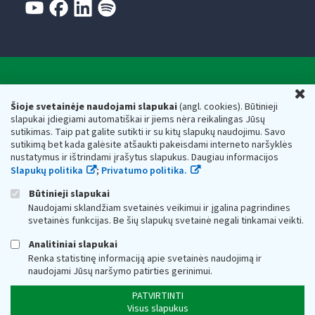
Valstybinė mokesčių inspekcija prie Lietuvos
U
Respublikos finansų ministerijos
Šioje svetainėje naudojami slapukai
(angl. cookies). Būtinieji
slapukai įdiegiami automatiškai ir jiems nėra reikalingas Jūsų
Biudžetinė įstaiga. Juridinio asmens kodas — 188659752,
sutikimas. Taip pat galite sutikti ir su kitų slapukų naudojimu. Savo
adresas: Vasario 16-osios g. 14, 01107 Vilnius, Lietuva, el.paštas:
sutikimą bet kada galėsite atšaukti pakeisdami interneto naršyklės
vmi@vmi.lt
, E. pristatymo dėžutės adresas 188659752
nustatymus ir ištrindami įrašytus slapukus. Daugiau informacijos
Duomenys apie Valstybinę mokesčių inspekciją prie Lietuvos
Slapukų politika
;
Privatumo politika.
Respublikos finansų ministerijos kaupiami ir saugomi Juridinių
asmenų registre
Būtinieji slapukai
Naudojami sklandžiam svetainės veikimui ir įgalina pagrindines
svetainės funkcijas. Be šių slapukų svetainė negali tinkamai veikti.
Analitiniai slapukai
Renka statistinę informaciją apie svetainės naudojimą ir
naudojami Jūsų naršymo patirties gerinimui.
PATVIRTINTI
Visus slapukus