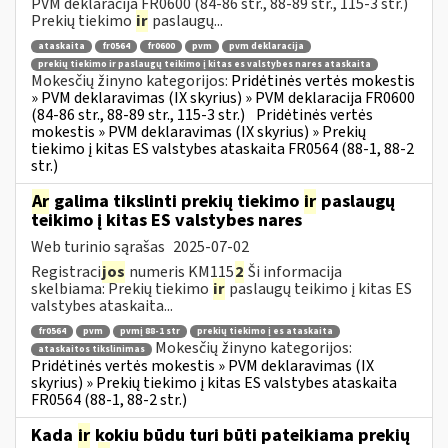
PVM deklaracija FR0600 (84-86 str., 88-89 str., 115-3 str.)
Prekių tiekimo
ir
paslaugų...
ataskaita
fr0564
fr0600
pvm
pvm deklaracija
prekių tiekimo ir paslaugų teikimo į kitas es valstybes nares ataskaita
Mokesčių žinyno kategorijos:
Pridėtinės vertės mokestis
» PVM deklaravimas (IX skyrius) » PVM deklaracija FR0600
(84-86 str., 88-89 str., 115-3 str.)
Pridėtinės vertės
mokestis » PVM deklaravimas (IX skyrius) » Prekių
tiekimo į kitas ES valstybes ataskaita FR0564 (88-1, 88-2
str.)
Ar
galima tikslinti prekių tiekimo
ir
paslaugų
teikimo į kitas ES valstybes nares
Web turinio sąrašas
2025-07-02
Registraci
jos
numeris KM115
2
Ši informacija
skelbiama: Prekių tiekimo
ir
paslaugų teikimo į kitas ES
valstybes ataskaita...
fr0564
pvm
pvmį 88-1 str
prekių tiekimo į es ataskaita
Mokesčių žinyno kategorijos:
ataskaitos tikslinimas
Pridėtinės vertės mokestis » PVM deklaravimas (IX
skyrius) » Prekių tiekimo į kitas ES valstybes ataskaita
FR0564 (88-1, 88-2 str.)
Kada
ir
kokiu būdu turi būti pateikiama prekių