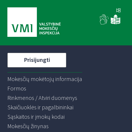
Prisijungti
Mokesčių mokėtojų informacija
Formos
Rinkmenos / Atviri duomenys
Skaičiuoklės ir pagalbininkai
Sąskaitos ir įmokų kodai
Mokesčių žinynas