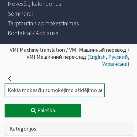
Mokesčių kalendorius
Seminarai
Tarptautinis apmokestinimas
Kontaktai / Apklausa
VMI Machine translation / VMI Машинный перевод /
VMI Машинний переклад (
English
,
Русский
,
Українська
)
Paieška
Kategorijos