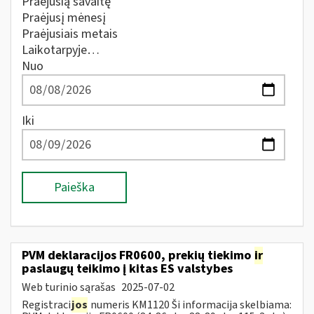
Praėjusią savaitę
Praėjusį mėnesį
Praėjusiais metais
Laikotarpyje…
Nuo
Iki
Paieška
PVM deklaracijos FR0600, prekių tiekimo
ir
paslaugų teikimo į kitas ES valstybes
Web turinio sąrašas
2025-07-02
Registraci
jos
numeris KM1120 Ši informacija skelbiama: