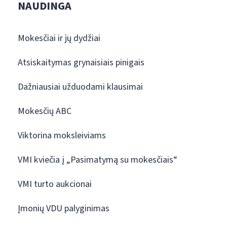
NAUDINGA
Mokesčiai ir jų dydžiai
Atsiskaitymas grynaisiais pinigais
Dažniausiai užduodami klausimai
Mokesčių ABC
Viktorina moksleiviams
VMI kviečia į „Pasimatymą su mokesčiais“
VMI turto aukcionai
Įmonių VDU palyginimas