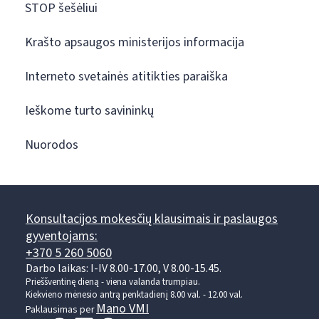
STOP šešėliui
Krašto apsaugos ministerijos informacija
Interneto svetainės atitikties paraiška
Ieškome turto savininkų
Nuorodos
Konsultacijos mokesčių klausimais ir paslaugos
gyventojams:
+370 5 260 5060
Darbo laikas: I-IV 8.00-17.00, V 8.00-15.45.
Prieššventinę dieną - viena valanda trumpiau.
Kiekvieno mėnesio antrą penktadienį 8.00 val. - 12.00 val.
Mano VMI
Paklausimas per