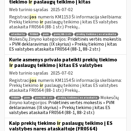
tiekimo
ir
paslaugų teikimo į kitas
Web turinio sąrašas
2025-07-02
Registraci
jos
numeris KM1153 Ši informacija skelbiama:
Prekių tiekimo
ir
paslaugų teikimo į kitas ES valstybes
ataskaita FR0564 (88-1 str.) Prekių...
ataskaita
fr0564
pvm
pvmį 88-1 str
prekių tiekimo į es ataskaita
Mokesčių žinyno kategorijos:
Pridėtinės vertės mokestis
» PVM deklaravimas (IX skyrius) » Prekių tiekimo į kitas
ES valstybes ataskaita FR0564 (88-1, 88-2 str.)
Kurie asmenys privalo pateikti prekių tiekimo
ir
paslaugų teikimo į kitas ES valstybes
Web turinio sąrašas
2025-07-02
Registraci
jos
numeris KM1154 Ši informacija skelbiama:
Prekių tiekimo
ir
paslaugų teikimo į kitas ES valstybes
ataskaita FR0564 (88-1 str.) Prekių...
Mokesčių
fr0564
pvm
pvmį 88-1 str
prekių tiekimo į es ataskaita
žinyno kategorijos:
Pridėtinės vertės mokestis » PVM
deklaravimas (IX skyrius) » Prekių tiekimo į kitas ES
valstybes ataskaita FR0564 (88-1, 88-2 str.)
Kaip prekių tiekimo
ir
paslaugų teikimo į ES
valstybes nares ataskaitoje (FR0564)