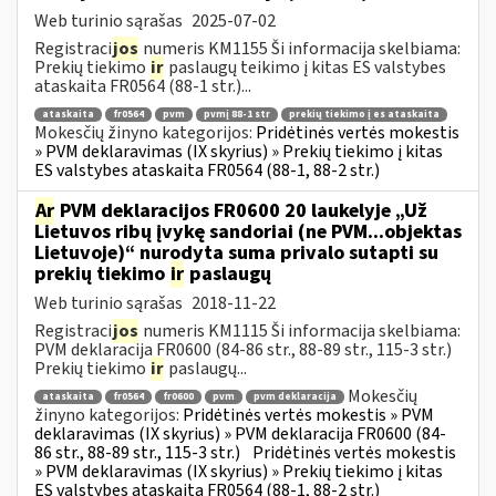
Web turinio sąrašas
2025-07-02
Registraci
jos
numeris KM1155 Ši informacija skelbiama:
Prekių tiekimo
ir
paslaugų teikimo į kitas ES valstybes
ataskaita FR0564 (88-1 str.)...
ataskaita
fr0564
pvm
pvmį 88-1 str
prekių tiekimo į es ataskaita
Mokesčių žinyno kategorijos:
Pridėtinės vertės mokestis
» PVM deklaravimas (IX skyrius) » Prekių tiekimo į kitas
ES valstybes ataskaita FR0564 (88-1, 88-2 str.)
Ar
PVM deklaracijos FR0600 20 laukelyje „Už
Lietuvos ribų įvykę sandoriai (ne PVM...objektas
Lietuvoje)“ nurodyta suma privalo sutapti su
prekių tiekimo
ir
paslaugų
Web turinio sąrašas
2018-11-22
Registraci
jos
numeris KM1115 Ši informacija skelbiama:
PVM deklaracija FR0600 (84-86 str., 88-89 str., 115-3 str.)
Prekių tiekimo
ir
paslaugų...
Mokesčių
ataskaita
fr0564
fr0600
pvm
pvm deklaracija
žinyno kategorijos:
Pridėtinės vertės mokestis » PVM
deklaravimas (IX skyrius) » PVM deklaracija FR0600 (84-
86 str., 88-89 str., 115-3 str.)
Pridėtinės vertės mokestis
» PVM deklaravimas (IX skyrius) » Prekių tiekimo į kitas
ES valstybes ataskaita FR0564 (88-1, 88-2 str.)